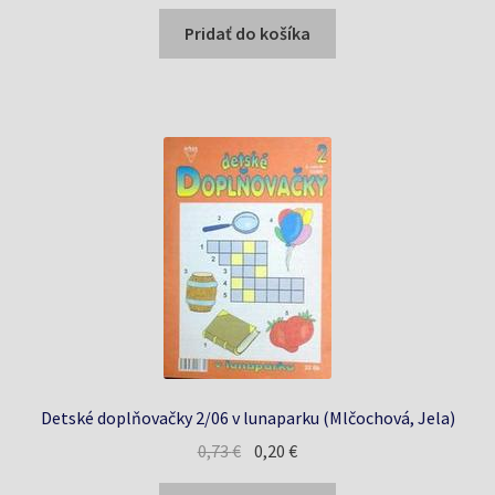
cena
cena
bola:
je:
Pridať do košíka
0,90 €.
0,83 €.
Detské doplňovačky 2/06 v lunaparku (Mlčochová, Jela)
Pôvodná
Aktuálna
0,73
€
0,20
€
cena
cena