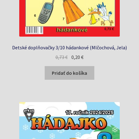
Detské doplňovačky 3/10 hádankové (Mlčochová, Jela)
Pôvodná
Aktuálna
0,73
€
0,20
€
cena
cena
bola:
je:
Pridať do košíka
0,73 €.
0,20 €.