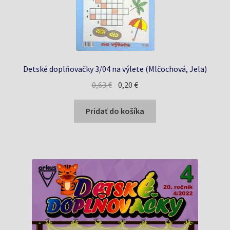
Detské doplňovačky 3/04 na výlete (Mlčochová, Jela)
Pôvodná
Aktuálna
0,63
€
0,20
€
cena
cena
bola:
je:
Pridať do košíka
0,63 €.
0,20 €.