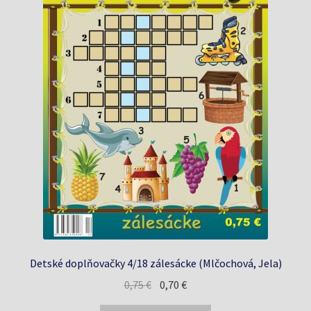
Detské doplňovačky 4/18 zálesácke (Mlčochová, Jela)
Pôvodná
Aktuálna
0,75
€
0,70
€
cena
cena