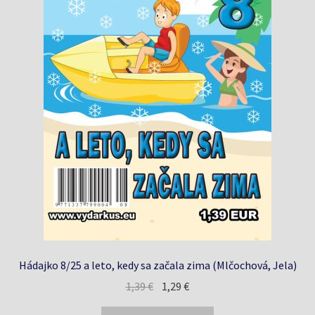
Hádajko 8/25 a leto, kedy sa začala zima (Mlčochová, Jela)
Pôvodná
Aktuálna
1,39
€
1,29
€
cena
cena