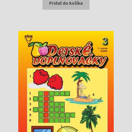
bola:
je:
Pridať do košíka
1,39 €.
1,29 €.