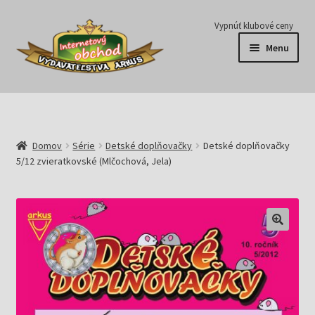
Preskočiť
Preskočiť
Vypnúť klubové ceny
na
na
Menu
navigáciu
obsah
Série
Časopisy
Domov
Série
Detské doplňovačky
Detské doplňovačky
5/12 zvieratkovské (Mlčochová, Jela)
E-knihy
Predplatné
Pripravujeme
Pre školy