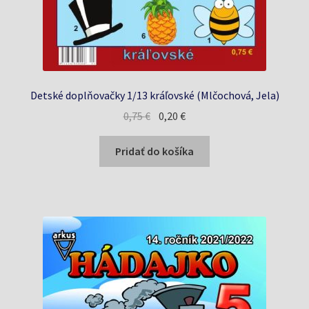
Detské doplňovačky 1/13 kráľovské (Mlčochová, Jela)
Pôvodná
Aktuálna
0,75
€
0,20
€
cena
cena
bola:
je:
Pridať do košíka
0,75 €.
0,20 €.