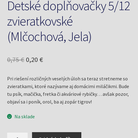
Detské doplňovačky 5/12
zvieratkovské
(Mlčochová, Jela)
Pôvodná
Aktuálna
0,75
€
0,20
€
cena
cena
Pri riešení rozličných veselých úloh sa teraz stretneme so
bola:
je:
zvieratkami, ktoré nazývame aj domácimi miláčikmi. Bude
0,75 €.
0,20 €.
tu psík, mačička, fretka či akváriové rybičky… avšak pozor,
objaví sa i poník, orol, ba aj zopár tigrov!
Na sklade
množstvo