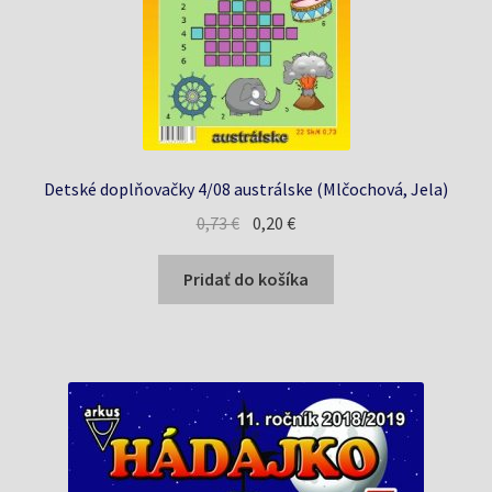
Detské doplňovačky 4/08 austrálske (Mlčochová, Jela)
Pôvodná
Aktuálna
0,73
€
0,20
€
cena
cena
bola:
je:
Pridať do košíka
0,73 €.
0,20 €.