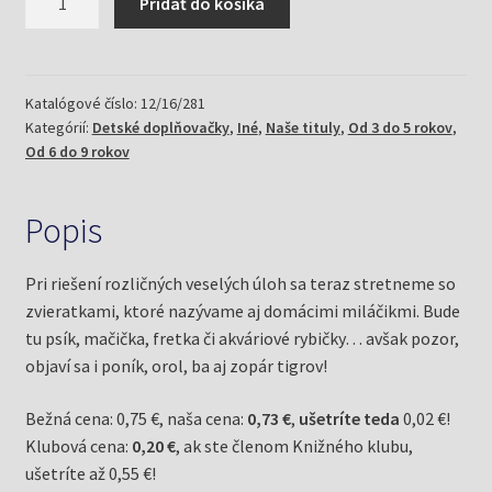
Pridať do košíka
Detské
doplňovačky
5/12
zvieratkovské
Katalógové číslo:
12/16/281
Kategórií:
Detské doplňovačky
,
Iné
,
Naše tituly
,
Od 3 do 5 rokov
,
(Mlčochová,
Od 6 do 9 rokov
Jela)
Popis
Pri riešení rozličných veselých úloh sa teraz stretneme so
zvieratkami, ktoré nazývame aj domácimi miláčikmi. Bude
tu psík, mačička, fretka či akváriové rybičky… avšak pozor,
objaví sa i poník, orol, ba aj zopár tigrov!
Bežná cena: 0,75 €, naša cena:
0,73 €
,
ušetríte teda
0,02 €!
Klubová cena:
0,20 €
, ak ste členom Knižného klubu,
ušetríte až 0,55 €!