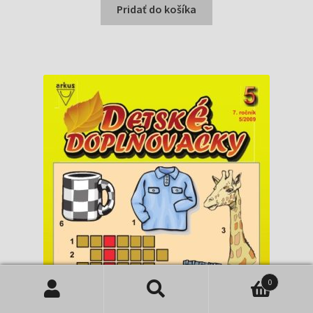
bola:
je:
Pridať do košíka
0,75 €.
0,70 €.
0