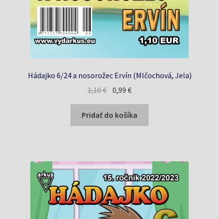
Hádajko 6/24 a nosorožec Ervín (Mlčochová, Jela)
Pôvodná
Aktuálna
1,10
€
0,99
€
cena
cena
bola:
je:
Pridať do košíka
1,10 €.
0,99 €.