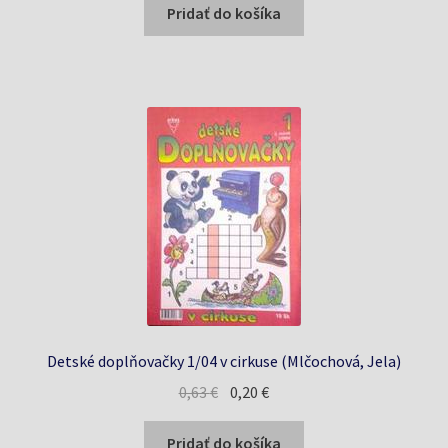
bola:
je:
Pridať do košíka
0,99 €.
0,94 €.
Detské doplňovačky 1/04 v cirkuse (Mlčochová, Jela)
Pôvodná
Aktuálna
0,63
€
0,20
€
cena
cena
bola:
je:
Pridať do košíka