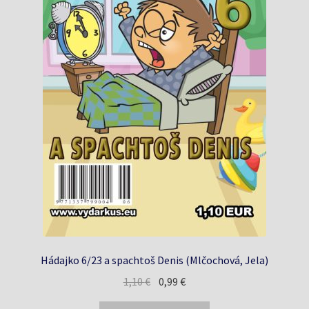
Hádajko 6/23 a spachtoš Denis (Mlčochová, Jela)
Pôvodná
Aktuálna
1,10
€
0,99
€
cena
cena