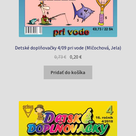
Detské doplňovačky 4/09 pri vode (Mlčochová, Jela)
Pôvodná
Aktuálna
0,73
€
0,20
€
cena
cena
bola:
je:
Pridať do košíka
0,73 €.
0,20 €.