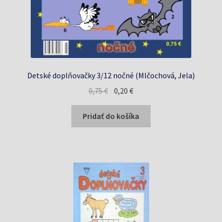
Detské doplňovačky 3/12 nočné (Mlčochová, Jela)
Pôvodná
Aktuálna
0,75
€
0,20
€
cena
cena
bola:
je:
Pridať do košíka
0,75 €.
0,20 €.