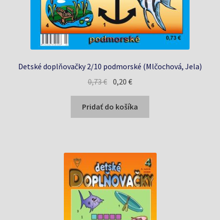
Detské doplňovačky 2/10 podmorské (Mlčochová, Jela)
Pôvodná
Aktuálna
0,73
€
0,20
€
cena
cena
bola:
je:
Pridať do košíka
0,73 €.
0,20 €.