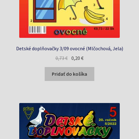
Detské doplňovačky 3/09 ovocné (Mlčochová, Jela)
Pôvodná
Aktuálna
0,73
€
0,20
€
cena
cena
bola:
je:
Pridať do košíka
0,73 €.
0,20 €.