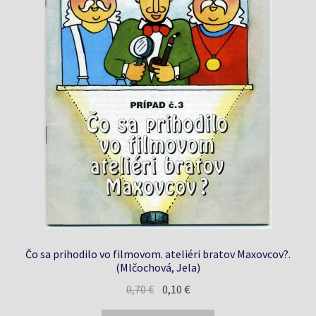
Čo sa prihodilo vo filmovom. ateliéri bratov Maxovcov?.
(Mlčochová, Jela)
Pôvodná
Aktuálna
0,70
€
0,10
€
cena
cena