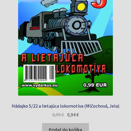
Hádajko 5/22 a lietajúca lokomotíva (Mlčochová, Jela)
Pôvodná
Aktuálna
0,99
€
0,94
€
cena
cena
bola:
je:
Pridať do košíka