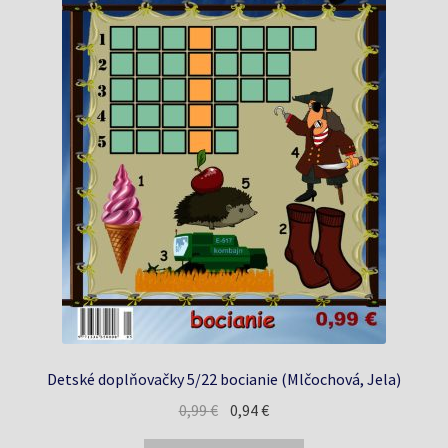
Detské doplňovačky 5/22 bocianie (Mlčochová, Jela)
Pôvodná
Aktuálna
0,99
€
0,94
€
cena
cena