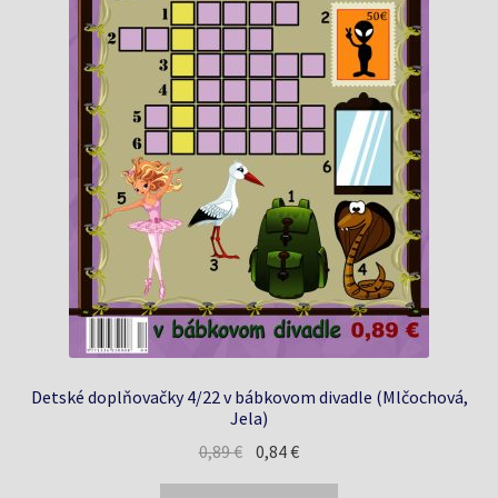
Detské doplňovačky 4/22 v bábkovom divadle (Mlčochová,
Jela)
Pôvodná
Aktuálna
0,89
€
0,84
€
cena
cena