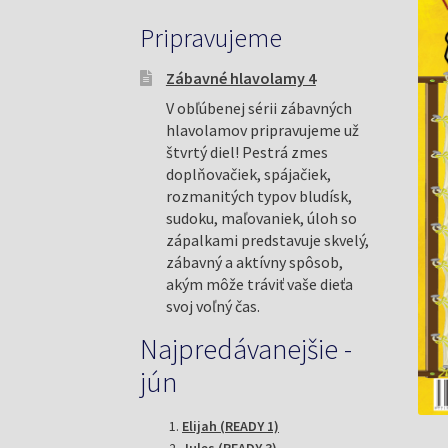
Pripravujeme
Zábavné hlavolamy 4
V obľúbenej sérii zábavných
hlavolamov pripravujeme už
štvrtý diel! Pestrá zmes
doplňovačiek, spájačiek,
rozmanitých typov bludísk,
sudoku, maľovaniek, úloh so
zápalkami predstavuje skvelý,
zábavný a aktívny spôsob,
akým môže tráviť vaše dieťa
svoj voľný čas.
Najpredávanejšie -
jún
Elijah (READY 1)
Jules (READY 3)