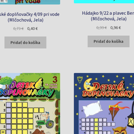
Hádajko 9/22 a plavec Be
ské doplňovačky 4/09 pri vode
(Mlčochová, Jela)
(Mlčochová, Jela)
Pôvodná
Aktuáln
0,99
€
0,96
€
Pôvodná
Aktuálna
0,73
€
0,40
€
cena
cena
cena
cena
bola:
je:
bola:
je:
Pridať do košíka
Pridať do košíka
0,99 €.
0,96 €.
0,73 €.
0,40 €.