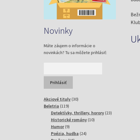
Bežn
Klub
Novinky
U
Máte záujem o informácie o
novinkách? Tu sa môžete prihlásiť:
30
Akciové tituly
30
119
produktov
Beletria
119
produktov
23
Detektívky, thrillery, horory
23
10
produktov
Historické romány
10
9
produktov
Humor
9
produktov
24
Poézia, hudba
24