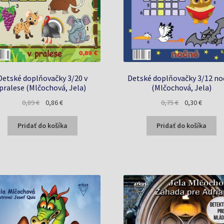
Detské doplňovačky 3/20 v
Detské doplňovačky 3/12 n
pralese (Mlčochová, Jela)
(Mlčochová, Jela)
Pôvodná
Aktuálna
Pôvodná
Aktuáln
0,89
€
0,86
€
0,75
€
0,30
€
cena
cena
cena
cena
bola:
je:
bola:
je:
Pridať do košíka
Pridať do košíka
0,89 €.
0,86 €.
0,75 €.
0,30 €.