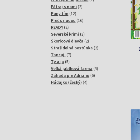
2
produktov
Pátraj s nami
2
12
produkty
Pony tím
12
produktov
16
Preč s nudou
16
2
produktov
READY
2
produkty
3
Severské krimi
3
produkty
2
Škoricové dievča
2
produkty
2
Strašidelná pestúnka
2
7
produkty
Tancuj!
7
5
produktov
Ty a ja
5
produktov
5
Veľká jablková farma
5
6
produktov
Záhada pre Adrianu
6
4
produktov
Hádajko (český)
4
produkty