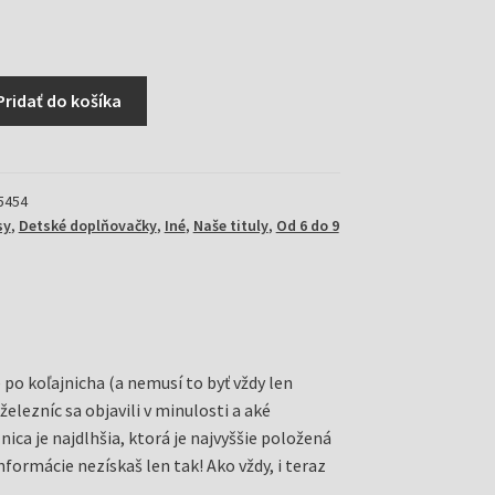
Pridať do košíka
5454
sy
,
Detské doplňovačky
,
Iné
,
Naše tituly
,
Od 6 do 9
po koľajnicha (a nemusí to byť vždy len
 železníc sa objavili v minulosti a aké
ica je najdlhšia, ktorá je najvyššie položená
informácie nezískaš len tak! Ako vždy, i teraz