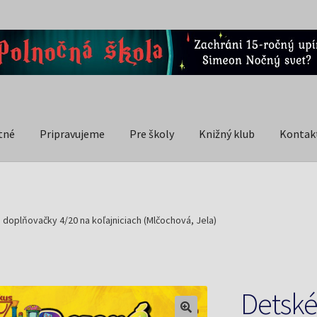
tné
Pripravujeme
Pre školy
Knižný klub
Kontak
 doplňovačky 4/20 na koľajniciach (Mlčochová, Jela)
Detské