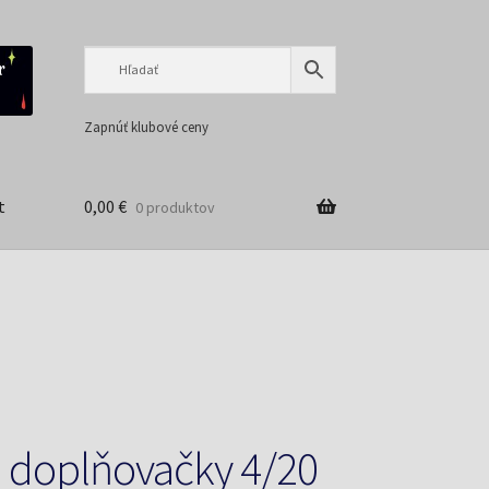
Preskočiť
Preskočiť
na
na
navigáciu
obsah
Zapnúť klubové ceny
t
0,00
€
0 produktov
 doplňovačky 4/20