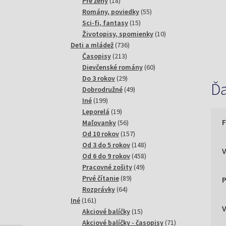
18
produktov
Pre ženy
18
produktov
55
Romány, poviedky
55
15
produktov
Sci-fi, fantasy
15
produktov
10
Životopisy, spomienky
10
736
produktov
Deti a mládež
736
213
produktov
Časopisy
213
produktov
60
Dievčenské romány
60
29
produktov
Do 3 rokov
29
Ďa
produktov
49
Dobrodružné
49
199
produktov
Iné
199
produktov
19
Leporelá
19
produktov
56
Maľovanky
56
produktov
157
Od 10 rokov
157
produktov
148
Od 3 do 5 rokov
148
produktov
458
Od 6 do 9 rokov
458
49
produktov
Pracovné zošity
49
89
produktov
Prvé čítanie
89
P
64
produktov
Rozprávky
64
161
produktov
Iné
161
produktov
15
Akciové balíčky
15
produktov
71
Akciové balíčky - časopisy
71