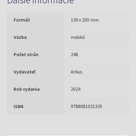
Ďalšie informácie
Formát
130 x 200 mm
Väzba
mäkká
Počet strán
248
Vydavateľ
Arkus
Rok vydania
2024
ISBN
9788081031335