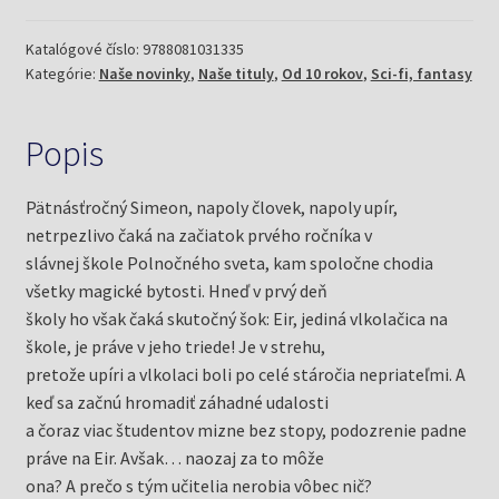
(Desard,
Maelle)
Katalógové číslo:
9788081031335
Kategórie:
Naše novinky
,
Naše tituly
,
Od 10 rokov
,
Sci-fi, fantasy
Popis
Pätnásťročný Simeon, napoly človek, napoly upír,
netrpezlivo čaká na začiatok prvého ročníka v
slávnej škole Polnočného sveta, kam spoločne chodia
všetky magické bytosti. Hneď v prvý deň
školy ho však čaká skutočný šok: Eir, jediná vlkolačica na
škole, je práve v jeho triede! Je v strehu,
pretože upíri a vlkolaci boli po celé stáročia nepriateľmi. A
keď sa začnú hromadiť záhadné udalosti
a čoraz viac študentov mizne bez stopy, podozrenie padne
práve na Eir. Avšak… naozaj za to môže
ona? A prečo s tým učitelia nerobia vôbec nič?