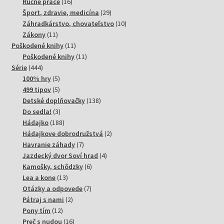
produktov
16
Ručné práce
16
produktov
29
Šport, zdravie, medicína
29
produktov
10
Záhradkárstvo, chovateľstvo
10
11
produktov
Zákony
11
produktov
11
Poškodené knihy
11
produktov
11
Poškodené knihy
11
444
produktov
Série
444
produktov
5
100% hry
5
produktov
5
499 tipov
5
produktov
138
Detské doplňovačky
138
3
produktov
Do sedla!
3
produkty
188
Hádajko
188
produktov
2
Hádajkove dobrodružstvá
2
7
produkty
Havranie záhady
7
produktov
4
Jazdecký dvor Soví hrad
4
6
produkty
Kamošky, schôdzky
6
13
produktov
Lea a kone
13
produktov
7
Otázky a odpovede
7
2
produktov
Pátraj s nami
2
12
produkty
Pony tím
12
produktov
16
Preč s nudou
16