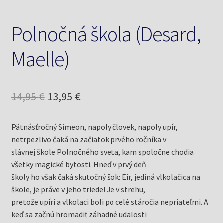
Polnočná škola (Desard,
Maelle)
Pôvodná
Aktuálna
14,95
€
13,95
€
cena
cena
Pätnásťročný Simeon, napoly človek, napoly upír,
bola:
je:
netrpezlivo čaká na začiatok prvého ročníka v
14,95 €.
13,95 €.
slávnej škole Polnočného sveta, kam spoločne chodia
všetky magické bytosti. Hneď v prvý deň
školy ho však čaká skutočný šok: Eir, jediná vlkolačica na
škole, je práve v jeho triede! Je v strehu,
pretože upíri a vlkolaci boli po celé stáročia nepriateľmi. A
keď sa začnú hromadiť záhadné udalosti