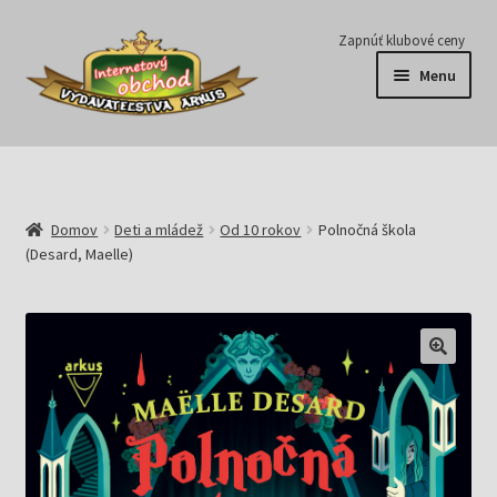
Preskočiť
Preskočiť
Zapnúť klubové ceny
na
na
Menu
navigáciu
obsah
Série
Časopisy
Domov
Deti a mládež
Od 10 rokov
Polnočná škola
(Desard, Maelle)
E-knihy
Predplatné
Pripravujeme
Pre školy