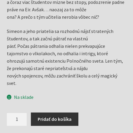
a čoraz viac študentov mizne bez stopy, podozrenie padne
práve na Eir. Avšak… naozaj za to môže
ona? A prečo s tým učitelia nerobia vôbec nič?
Simeon a jeho priatelia sa rozhodnú nájsť stratených
študentov, a tak začnú pátrať na vlastnú
päsť. Počas pátrania odhalia nielen prekvapujúce
tajomstvo o vlkolakoch, no odhalia i intrigy, ktoré
ohrozujú samotnú existenciu Polnočného sveta. Len tým,
že prekonajú staré nepriateľstvá a nájdu
nových spojencov, môžu zachrániť školu a celý magický
svet.
Na sklade
množstvo
Pridať do košíka
Polnočná
škola