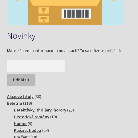
Novinky
Máte záujem o informácie o novinkách? Tu sa môžete prihlásiť:
30
Akciové tituly
30
119
produktov
Beletria
119
produktov
23
Detektívky, thrillery, horory
23
10
produktov
Historické romány
10
9
produktov
Humor
9
produktov
24
Poézia, hudba
24
18
produktov
Pre ženy
18