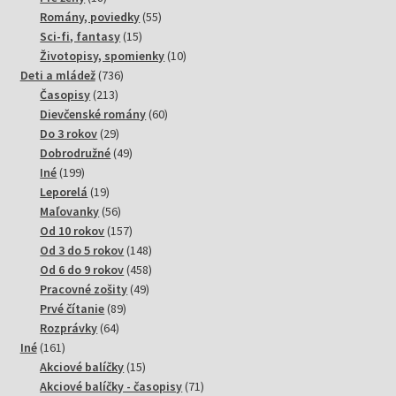
produktov
55
Romány, poviedky
55
15
produktov
Sci-fi, fantasy
15
produktov
10
Životopisy, spomienky
10
736
produktov
Deti a mládež
736
213
produktov
Časopisy
213
produktov
60
Dievčenské romány
60
29
produktov
Do 3 rokov
29
produktov
49
Dobrodružné
49
199
produktov
Iné
199
produktov
19
Leporelá
19
produktov
56
Maľovanky
56
produktov
157
Od 10 rokov
157
produktov
148
Od 3 do 5 rokov
148
produktov
458
Od 6 do 9 rokov
458
49
produktov
Pracovné zošity
49
89
produktov
Prvé čítanie
89
64
produktov
Rozprávky
64
161
produktov
Iné
161
produktov
15
Akciové balíčky
15
produktov
71
Akciové balíčky - časopisy
71