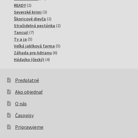
2
produktov
READY
2
produkty
3
Severské krimi
3
produkty
2
Škoricové dievča
2
produkty
2
Strašidelná pestúnka
2
7
produkty
Tancuj!
7
5
produktov
Ty a ja
5
produktov
5
Veľká jablková farma
5
6
produktov
Záhada pre Adrianu
6
4
produktov
Hádajko (český)
4
produkty
Predplatné
Ako objednať
O nás
Časopisy
Pripravujeme