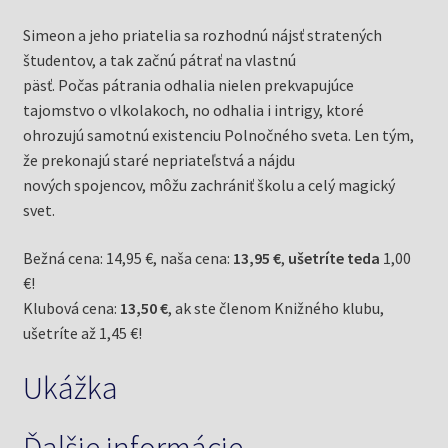
Simeon a jeho priatelia sa rozhodnú nájsť stratených
študentov, a tak začnú pátrať na vlastnú
päsť. Počas pátrania odhalia nielen prekvapujúce
tajomstvo o vlkolakoch, no odhalia i intrigy, ktoré
ohrozujú samotnú existenciu Polnočného sveta. Len tým,
že prekonajú staré nepriateľstvá a nájdu
nových spojencov, môžu zachrániť školu a celý magický
svet.
Bežná cena: 14,95 €, naša cena:
13,95 €
,
ušetríte teda
1,00
€!
Klubová cena:
13,50 €
, ak ste členom Knižného klubu,
ušetríte až 1,45 €!
Ukážka