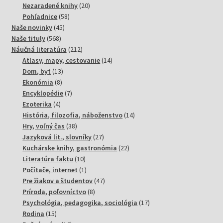
20
produktov
Nezaradené knihy
20
58
produktov
Pohľadnice
58
45
produktov
Naše novinky
45
568
produktov
Naše tituly
568
produktov
212
Náučná literatúra
212
produktov
14
Atlasy, mapy, cestovanie
14
13
produktov
Dom, byt
13
8
produktov
Ekonómia
8
produktov
7
Encyklopédie
7
4
produktov
Ezoterika
4
produkty
14
História, filozofia, náboženstvo
14
38
produktov
Hry, voľný čas
38
produktov
27
Jazyková lit., slovníky
27
produktov
22
Kuchárske knihy, gastronómia
22
10
produktov
Literatúra faktu
10
produktov
1
Počítače, internet
1
produkt
47
Pre žiakov a študentov
47
8
produktov
Príroda, poľovníctvo
8
produktov
17
Psychológia, pedagogika, sociológia
17
15
produktov
Rodina
15