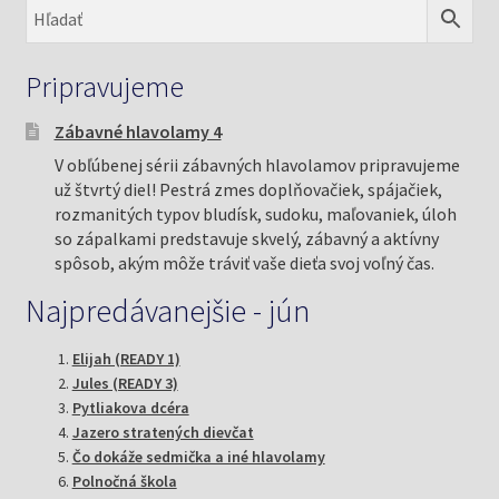
Pripravujeme
Zábavné hlavolamy 4
V obľúbenej sérii zábavných hlavolamov pripravujeme
už štvrtý diel! Pestrá zmes doplňovačiek, spájačiek,
rozmanitých typov bludísk, sudoku, maľovaniek, úloh
so zápalkami predstavuje skvelý, zábavný a aktívny
spôsob, akým môže tráviť vaše dieťa svoj voľný čas.
Najpredávanejšie - jún
Elijah (READY 1)
Jules (READY 3)
Pytliakova dcéra
Jazero stratených dievčat
Čo dokáže sedmička a iné hlavolamy
Polnočná škola