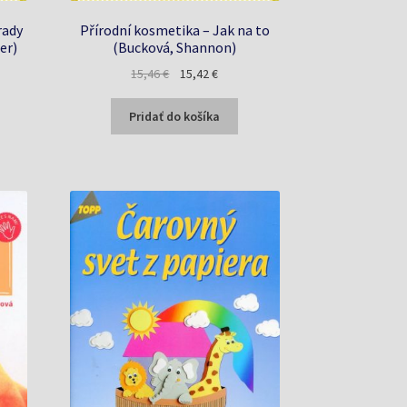
rady
Přírodní kosmetika – Jak na to
er)
(Bucková, Shannon)
a
Pôvodná
Aktuálna
15,46
€
15,42
€
cena
cena
bola:
je:
Pridať do košíka
15,46 €.
15,42 €.