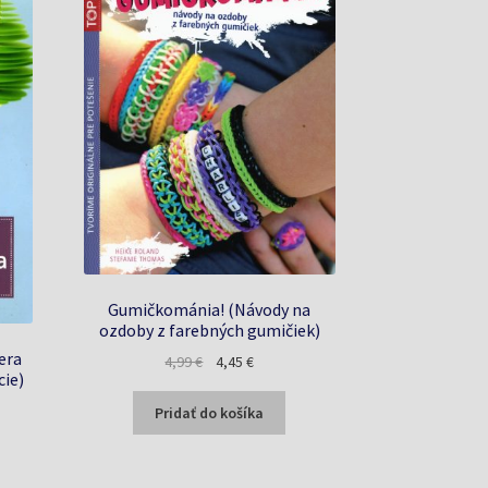
Gumičkománia! (Návody na
ozdoby z farebných gumičiek)
era
Pôvodná
Aktuálna
4,99
€
4,45
€
cie)
cena
cena
bola:
je:
a
Pridať do košíka
4,99 €.
4,45 €.