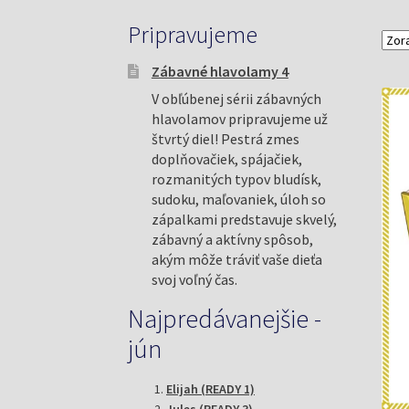
Pripravujeme
Zábavné hlavolamy 4
V obľúbenej sérii zábavných
hlavolamov pripravujeme už
štvrtý diel! Pestrá zmes
doplňovačiek, spájačiek,
rozmanitých typov bludísk,
sudoku, maľovaniek, úloh so
zápalkami predstavuje skvelý,
zábavný a aktívny spôsob,
akým môže tráviť vaše dieťa
svoj voľný čas.
Najpredávanejšie -
jún
Elijah (READY 1)
Jules (READY 3)