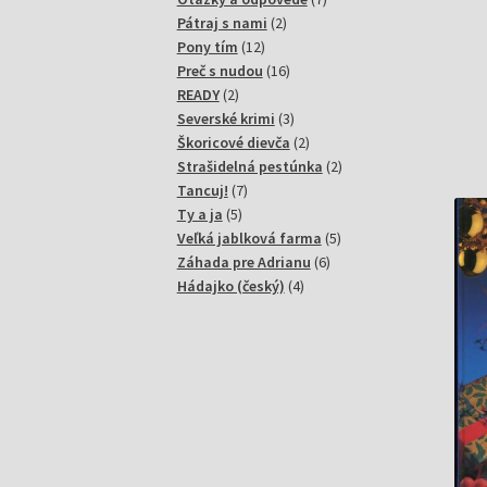
2
produktov
Pátraj s nami
2
12
produkty
Pony tím
12
produktov
16
Preč s nudou
16
2
produktov
READY
2
produkty
3
Severské krimi
3
produkty
2
Škoricové dievča
2
produkty
2
Strašidelná pestúnka
2
7
produkty
Tancuj!
7
5
produktov
Ty a ja
5
produktov
5
Veľká jablková farma
5
6
produktov
Záhada pre Adrianu
6
4
produktov
Hádajko (český)
4
produkty