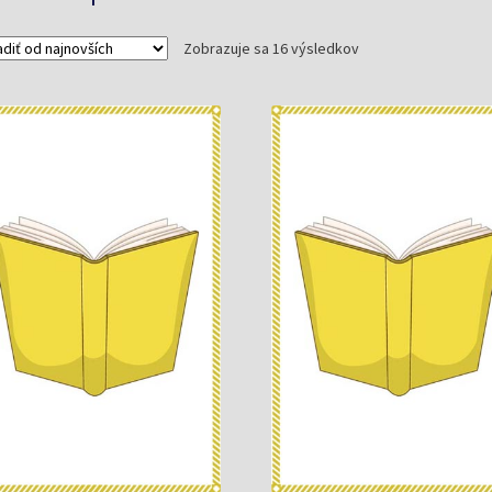
Zoradené
Zobrazuje sa 16 výsledkov
podľa
najnovších