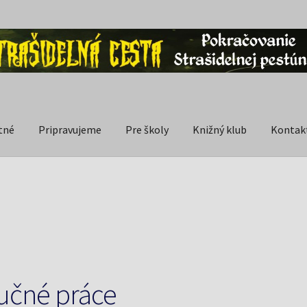
tné
Pripravujeme
Pre školy
Knižný klub
Kontak
učné práce