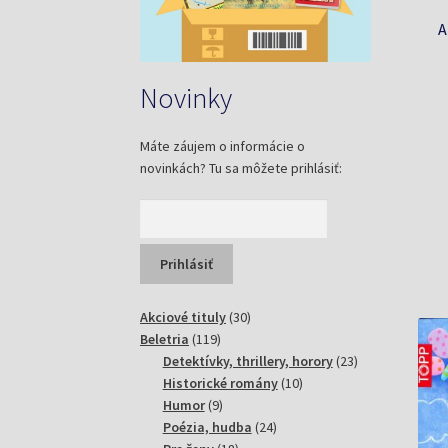
A
Novinky
Máte záujem o informácie o
novinkách? Tu sa môžete prihlásiť:
30
Akciové tituly
30
119
produktov
Beletria
119
produktov
23
Detektívky, thrillery, horory
23
10
produktov
Historické romány
10
9
produktov
Humor
9
produktov
24
Poézia, hudba
24