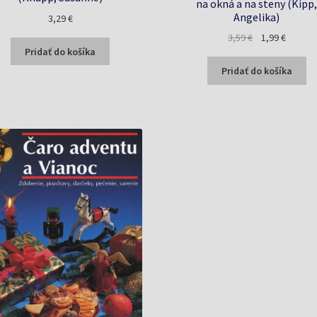
na okná a na steny (Kipp
Angelika)
3,29
€
Pôvodná
Aktuáln
3,59
€
1,99
€
Pridať do košíka
cena
cena
bola:
je:
Pridať do košíka
3,59 €.
1,99 €.