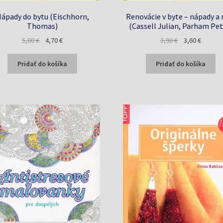
ápady do bytu (Eischhorn,
Renovácie v byte – nápady a 
Thomas)
(Cassell Julian, Parham Pet
Pôvodná
Aktuálna
Pôvodná
Aktuáln
5,00
€
4,70
€
3,90
€
3,60
€
cena
cena
cena
cena
bola:
je:
bola:
je:
Pridať do košíka
Pridať do košíka
5,00 €.
4,70 €.
3,90 €.
3,60 €.