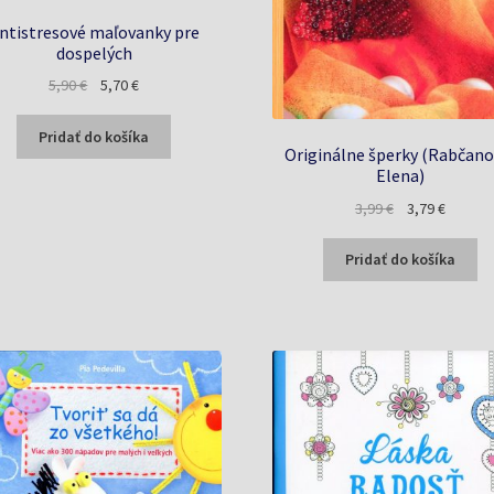
ntistresové maľovanky pre
dospelých
Pôvodná
Aktuálna
5,90
€
5,70
€
cena
cena
bola:
je:
Pridať do košíka
Originálne šperky (Rabčano
5,90 €.
5,70 €.
Elena)
Pôvodná
Aktuáln
3,99
€
3,79
€
cena
cena
bola:
je:
Pridať do košíka
3,99 €.
3,79 €.