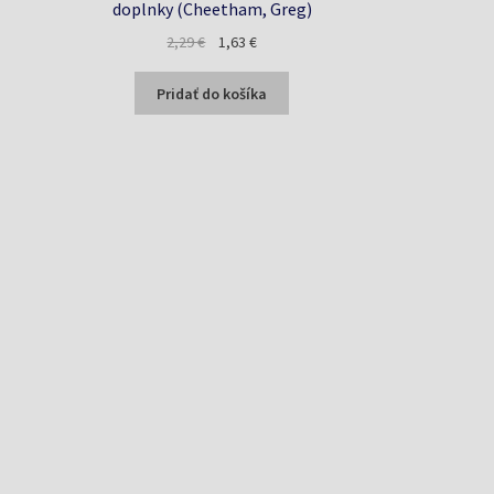
,
doplnky (Cheetham, Greg)
Pôvodná
Aktuálna
2,29
€
1,63
€
a
cena
cena
bola:
je:
Pridať do košíka
2,29 €.
1,63 €.