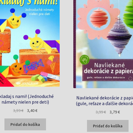
kladaj s nami! (Jednoduché
Navliekané dekorácie z papi
námety nielen pre deti)
(gule, reťaze a ďalšie dekorá
Pôvodná
Aktuálna
3,59
€
3,40
€
Pôvodná
Aktuáln
3,99
€
3,79
€
cena
cena
cena
cena
bola:
je:
Pridať do košíka
bola:
je:
Pridať do košíka
3,59 €.
3,40 €.
3,99 €.
3,79 €.