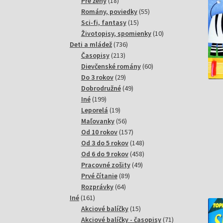
18
produktov
Pre ženy
18
produktov
55
Romány, poviedky
55
15
produktov
Sci-fi, fantasy
15
produktov
10
Životopisy, spomienky
10
736
produktov
Deti a mládež
736
213
produktov
Časopisy
213
produktov
60
Dievčenské romány
60
29
produktov
Do 3 rokov
29
produktov
49
Dobrodružné
49
199
produktov
Iné
199
produktov
19
Leporelá
19
produktov
56
Maľovanky
56
produktov
157
Od 10 rokov
157
produktov
148
Od 3 do 5 rokov
148
produktov
458
Od 6 do 9 rokov
458
49
produktov
Pracovné zošity
49
89
produktov
Prvé čítanie
89
64
produktov
Rozprávky
64
161
produktov
Iné
161
produktov
15
Akciové balíčky
15
produktov
71
Akciové balíčky - časopisy
71