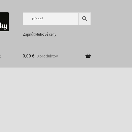
Preskočiť
Preskočiť
na
na
navigáciu
obsah
Zapnúť klubové ceny
t
0,00
€
0 produktov