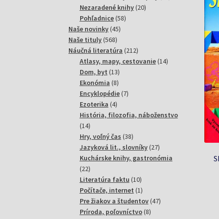
20
produktov
Nezaradené knihy
20
58
produktov
Pohľadnice
58
45
produktov
Naše novinky
45
568
produktov
Naše tituly
568
produktov
212
Náučná literatúra
212
produktov
14
Atlasy, mapy, cestovanie
14
13
produktov
Dom, byt
13
8
produktov
Ekonómia
8
produktov
7
Encyklopédie
7
4
produktov
Ezoterika
4
produkty
História, filozofia, náboženstvo
14
14
produktov
38
Hry, voľný čas
38
produktov
27
Jazyková lit., slovníky
27
produktov
S
Kuchárske knihy, gastronómia
22
22
produktov
10
Literatúra faktu
10
produktov
1
Počítače, internet
1
produkt
47
Pre žiakov a študentov
47
8
produktov
Príroda, poľovníctvo
8