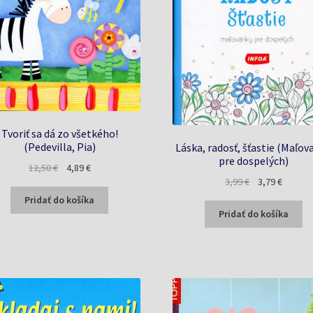
Tvoriť sa dá zo všetkého!
(Pedevilla, Pia)
Láska, radosť, šťastie (Maľov
pre dospelých)
Pôvodná
Aktuálna
12,50
€
4,89
€
Pôvodná
Aktuáln
3,99
€
3,79
€
cena
cena
cena
cena
bola:
je:
Pridať do košíka
bola:
je:
12,50 €.
4,89 €.
Pridať do košíka
3,99 €.
3,79 €.