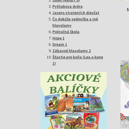
Pytliakova dcéra
N
Jazero stratených dievčat
Čo dokáže sedmička a iné
hlavolamy
Polnočná škola
Hope 1
Dream 1
Zábavné hlavolamy 2
Šťastie pre koňa (Lea a kone
1)