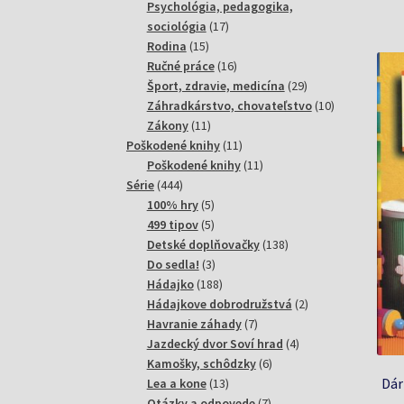
produktov
Psychológia, pedagogika,
17
sociológia
17
15
produktov
Rodina
15
produktov
16
Ručné práce
16
produktov
29
Šport, zdravie, medicína
29
produktov
10
Záhradkárstvo, chovateľstvo
10
11
produktov
Zákony
11
produktov
11
Poškodené knihy
11
produktov
11
Poškodené knihy
11
444
produktov
Série
444
produktov
5
100% hry
5
produktov
5
499 tipov
5
produktov
138
Detské doplňovačky
138
3
produktov
Do sedla!
3
produkty
188
Hádajko
188
produktov
2
Hádajkove dobrodružstvá
2
7
produkty
Havranie záhady
7
produktov
4
Jazdecký dvor Soví hrad
4
6
produkty
Kamošky, schôdzky
6
13
produktov
Dár
Lea a kone
13
produktov
7
Otázky a odpovede
7