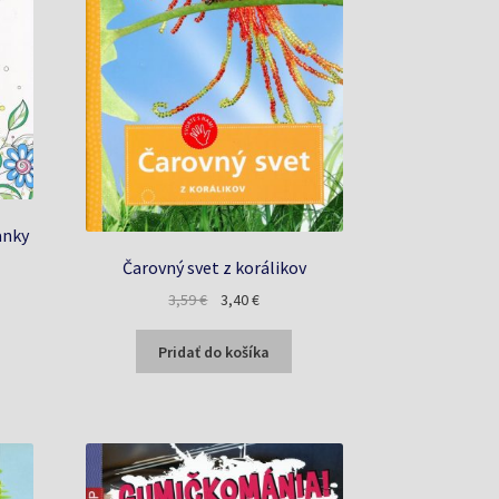
anky
Čarovný svet z korálikov
a
Pôvodná
Aktuálna
3,59
€
3,40
€
cena
cena
bola:
je:
Pridať do košíka
3,59 €.
3,40 €.