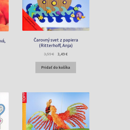
Čarovný svet z papiera
vá,
(Ritterhoff, Anja)
Pôvodná
Aktuálna
3,59
€
3,49
€
a
cena
cena
bola:
je:
Pridať do košíka
3,59 €.
3,49 €.