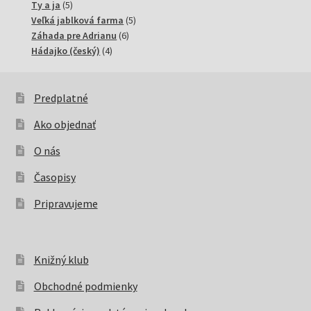
5
produktov
Ty a ja
5
produktov
5
Veľká jablková farma
5
6
produktov
Záhada pre Adrianu
6
4
produktov
Hádajko (český)
4
produkty
Predplatné
Ako objednať
O nás
Časopisy
Pripravujeme
Knižný klub
Obchodné podmienky