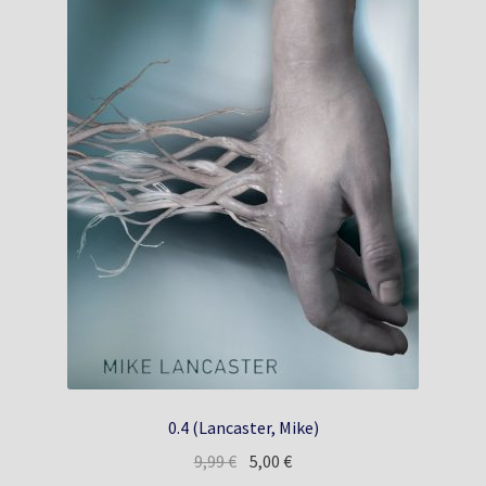
0.4 (Lancaster, Mike)
Pôvodná
Aktuálna
9,99
€
5,00
€