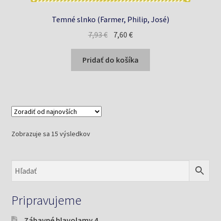
Temné slnko (Farmer, Philip, José)
Pôvodná
Aktuálna
7,93
€
7,60
€
cena
cena
bola:
je:
Pridať do košíka
7,93 €.
7,60 €.
Zoradené
Zobrazuje sa 15 výsledkov
podľa
najnovších
Pripravujeme
Zábavné hlavolamy 4