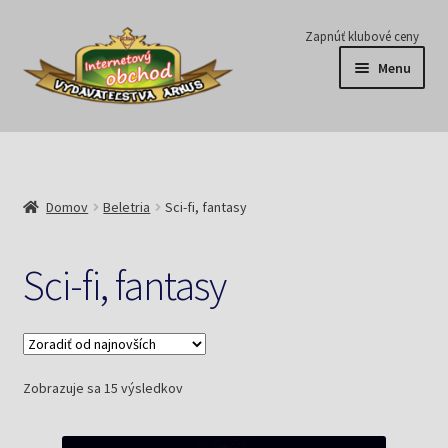
Preskočiť
Preskočiť
Zapnúť klubové ceny
na
na
Menu
navigáciu
obsah
Série
Časopisy
Domov
Beletria
Sci-fi, fantasy
E-knihy
Sci-fi, fantasy
Predplatné
Pripravujeme
Zoradené
Zobrazuje sa 15 výsledkov
Pre školy
podľa
najnovších