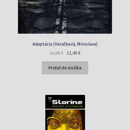
Adaptácia (Varačková, Miroslava)
Pôvodná
Aktuálna
11,95
€
11,49
€
cena
cena
bola:
je:
Pridať do košíka
11,95 €.
11,49 €.