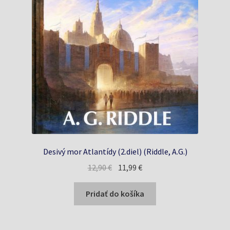
Desivý mor Atlantídy (2.diel) (Riddle, A.G.)
Pôvodná
Aktuálna
12,90
€
11,99
€
cena
cena
bola:
je:
Pridať do košíka
12,90 €.
11,99 €.