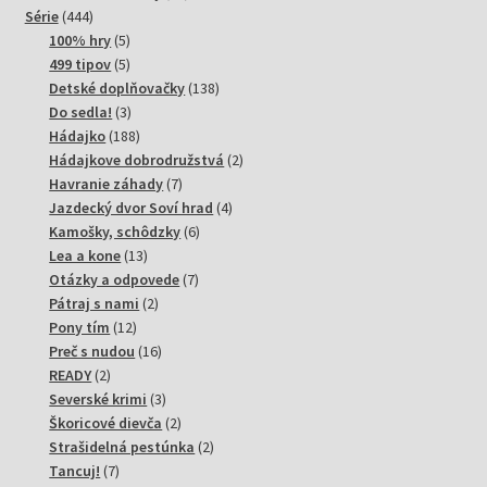
444
produktov
Série
444
produktov
5
100% hry
5
produktov
5
499 tipov
5
produktov
138
Detské doplňovačky
138
3
produktov
Do sedla!
3
produkty
188
Hádajko
188
produktov
2
Hádajkove dobrodružstvá
2
7
produkty
Havranie záhady
7
produktov
4
Jazdecký dvor Soví hrad
4
6
produkty
Kamošky, schôdzky
6
13
produktov
Lea a kone
13
produktov
7
Otázky a odpovede
7
2
produktov
Pátraj s nami
2
12
produkty
Pony tím
12
produktov
16
Preč s nudou
16
2
produktov
READY
2
produkty
3
Severské krimi
3
produkty
2
Škoricové dievča
2
produkty
2
Strašidelná pestúnka
2
7
produkty
Tancuj!
7