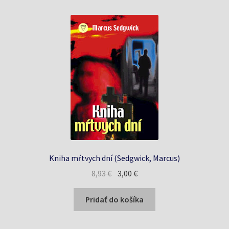
Kniha mŕtvych dní (Sedgwick, Marcus)
Pôvodná
Aktuálna
8,93
€
3,00
€
cena
cena
bola:
je:
Pridať do košíka
8,93 €.
3,00 €.