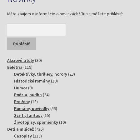
Máte záujem o informácie o novinkách? Tu sa môžete prihlásiť:
30
Akciové tituly
30
119
produktov
Beletria
119
produktov
23
Detektívky, thrillery, horory
23
10
produktov
Historické romány
10
9
produktov
Humor
9
produktov
24
Poézia, hudba
24
18
produktov
Pre ženy
18
produktov
55
Romány, poviedky
55
15
produktov
Sci-fi, fantasy
15
produktov
10
Životopisy, spomienky
10
736
produktov
Deti a mládež
736
213
produktov
Časopisy
213