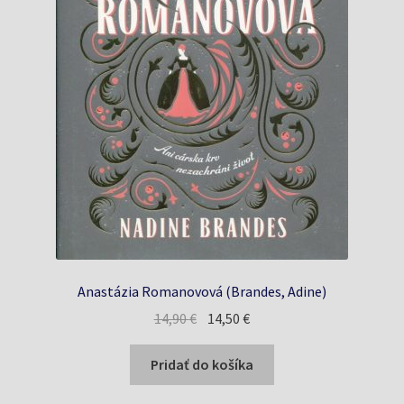
Anastázia Romanovová (Brandes, Adine)
Pôvodná
Aktuálna
14,90
€
14,50
€
cena
cena
bola:
je:
Pridať do košíka
14,90 €.
14,50 €.