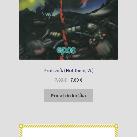
Protivník (Hohlbein, W.)
Pôvodná
Aktuálna
7,93
€
7,60
€
cena
cena
bola:
je:
Pridať do košíka
7,93 €.
7,60 €.