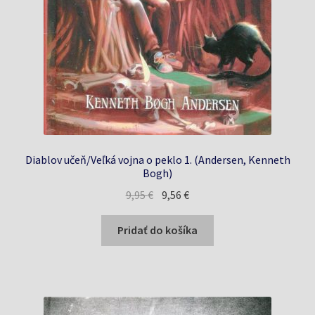
Diablov učeň/Veľká vojna o peklo 1. (Andersen, Kenneth
Bogh)
Pôvodná
Aktuálna
9,95
€
9,56
€
cena
cena
bola:
je:
Pridať do košíka
9,95 €.
9,56 €.