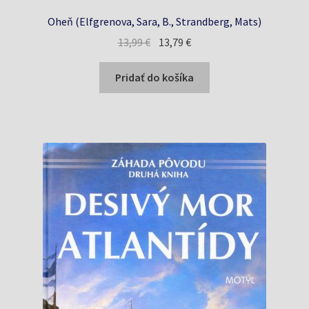
Oheň (Elfgrenova, Sara, B., Strandberg, Mats)
Pôvodná
Aktuálna
13,99
€
13,79
€
cena
cena
bola:
je:
Pridať do košíka
13,99 €.
13,79 €.