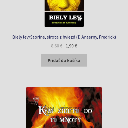
Biely lev/Storine, sirota z hviezd (D Anterny, Fredrick)
Pôvodná
Aktuálna
8,60
€
1,90
€
cena
cena
bola:
je:
Pridať do košíka
8,60 €.
1,90 €.