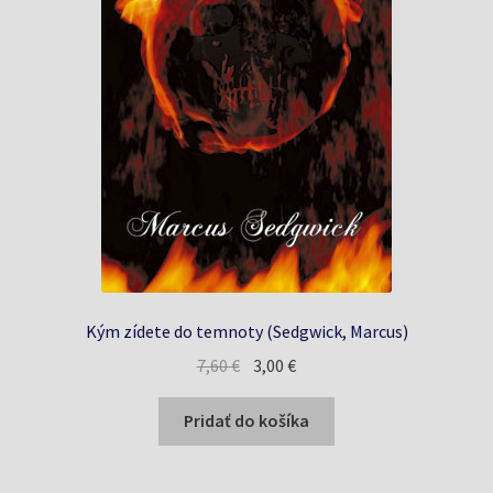
Kým zídete do temnoty (Sedgwick, Marcus)
Pôvodná
Aktuálna
7,60
€
3,00
€
cena
cena
bola:
je:
Pridať do košíka
7,60 €.
3,00 €.