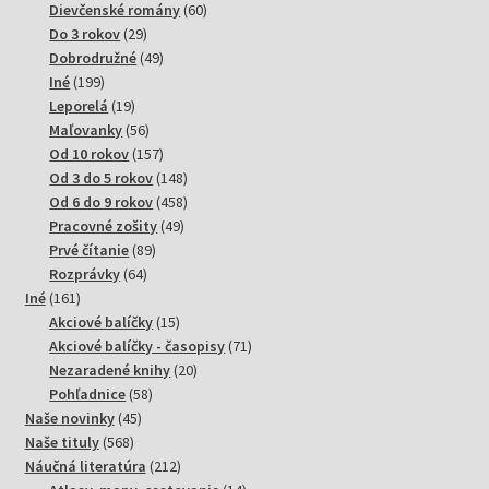
produktov
60
Dievčenské romány
60
29
produktov
Do 3 rokov
29
produktov
49
Dobrodružné
49
199
produktov
Iné
199
produktov
19
Leporelá
19
produktov
56
Maľovanky
56
produktov
157
Od 10 rokov
157
produktov
148
Od 3 do 5 rokov
148
produktov
458
Od 6 do 9 rokov
458
49
produktov
Pracovné zošity
49
89
produktov
Prvé čítanie
89
64
produktov
Rozprávky
64
161
produktov
Iné
161
produktov
15
Akciové balíčky
15
produktov
71
Akciové balíčky - časopisy
71
20
produktov
Nezaradené knihy
20
58
produktov
Pohľadnice
58
45
produktov
Naše novinky
45
568
produktov
Naše tituly
568
produktov
212
Náučná literatúra
212