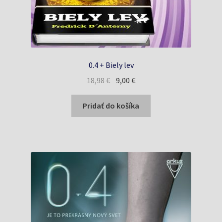
0.4 + Biely lev
Pôvodná
Aktuálna
18,98
€
9,00
€
cena
cena
bola:
je:
Pridať do košíka
18,98 €.
9,00 €.