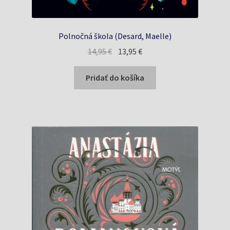
Polnočná škola (Desard, Maelle)
Pôvodná
Aktuálna
14,95
€
13,95
€
cena
cena
bola:
je:
Pridať do košíka
14,95 €.
13,95 €.