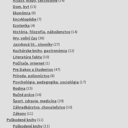
produktov
14
Atlasy, mapy, cestovanie
14
13
produktov
Dom, byt
13
8
produktov
Ekonómia
8
produktov
7
Encyklopédie
7
4
produktov
Ezoterika
4
produkty
14
História, filozofia, náboženstvo
14
38
produktov
Hry, voľný čas
38
produktov
27
Jazyková lit., slovníky
27
produktov
22
Kuchárske knihy, gastronómia
22
10
produktov
Literatúra faktu
10
produktov
1
Počítače, internet
1
produkt
47
Pre žiakov a študentov
47
8
produktov
Príroda, poľovníctvo
8
produktov
17
Psychológia, pedagogika, sociológia
17
15
produktov
Rodina
15
produktov
16
Ručné práce
16
produktov
29
Šport, zdravie, medicína
29
produktov
10
Záhradkárstvo, chovateľstvo
10
11
produktov
Zákony
11
produktov
11
Poškodené knihy
11
produktov
11
Poškodené knihy
11