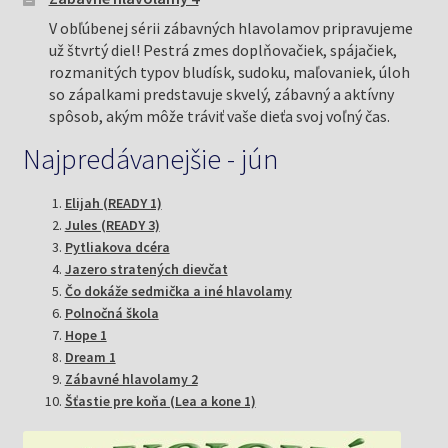
V obľúbenej sérii zábavných hlavolamov pripravujeme
už štvrtý diel! Pestrá zmes doplňovačiek, spájačiek,
rozmanitých typov bludísk, sudoku, maľovaniek, úloh
so zápalkami predstavuje skvelý, zábavný a aktívny
spôsob, akým môže tráviť vaše dieťa svoj voľný čas.
Najpredávanejšie - jún
Elijah (READY 1)
Jules (READY 3)
Pytliakova dcéra
Jazero stratených dievčat
Čo dokáže sedmička a iné hlavolamy
Polnočná škola
Hope 1
Dream 1
Zábavné hlavolamy 2
Šťastie pre koňa (Lea a kone 1)