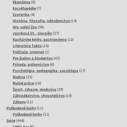
8
produktov
Ekonómia
8
produktov
7
Encyklopédie
7
4
produktov
Ezoterika
4
produkty
14
História, filozofia, náboženstvo
14
38
produktov
Hry, voľný čas
38
produktov
27
Jazyková lit., slovníky
27
produktov
22
Kuchárske knihy, gastronómia
22
10
produktov
Literatúra faktu
10
produktov
1
Počítače, internet
1
produkt
47
Pre žiakov a študentov
47
8
produktov
Príroda, poľovníctvo
8
produktov
17
Psychológia, pedagogika, sociológia
17
15
produktov
Rodina
15
produktov
16
Ručné práce
16
produktov
29
Šport, zdravie, medicína
29
produktov
10
Záhradkárstvo, chovateľstvo
10
11
produktov
Zákony
11
produktov
11
Poškodené knihy
11
produktov
11
Poškodené knihy
11
444
produktov
Série
444
produktov
5
100% hry
5