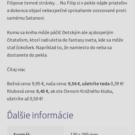
Filipove temné stránky… No Filip si v pekle nájde priateľov
a dokonca objaví nebezpečné sprisahanie zosnované proti
samému Satanovi.
Komu sa kniha môže páčiť: Detským ale aj dospelým
čitateľom, ktorí radi uletia do fantasy sveta, kde sa môže
stať čokoľvek. Napríklad to, že namiesto do neba sa
dostanete do pekla.
Čítaj viac
Bežná cena: 9,95 €, naša cena:
9,56 €
,
ušetríte teda
0,39 €!
Klubová cena:
9,45 €
, ak ste členom Knižného klubu,
ušetríte až 0,50 €!
Ďalšie informácie
Formát
130 x 200 mm