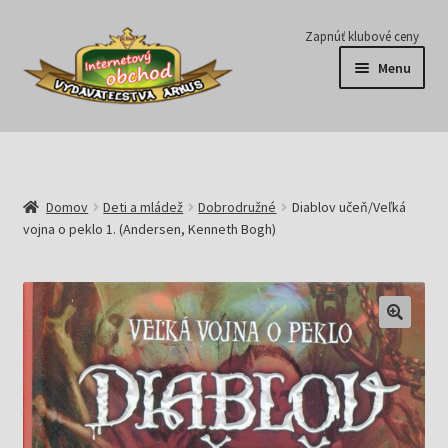
Preskočiť
Preskočiť
Zapnúť klubové ceny
na
na
Menu
navigáciu
obsah
Série
Časopisy
Domov
Deti a mládež
Dobrodružné
Diablov učeň/Veľká
vojna o peklo 1. (Andersen, Kenneth Bogh)
E-knihy
Predplatné
Pripravujeme
Pre školy