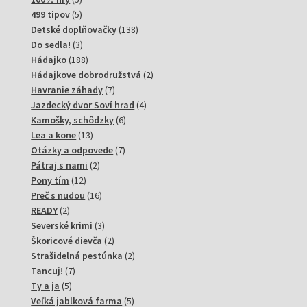
produktov
5
499 tipov
5
produktov
138
Detské doplňovačky
138
3
produktov
Do sedla!
3
produkty
188
Hádajko
188
produktov
2
Hádajkove dobrodružstvá
2
7
produkty
Havranie záhady
7
produktov
4
Jazdecký dvor Soví hrad
4
6
produkty
Kamošky, schôdzky
6
13
produktov
Lea a kone
13
produktov
7
Otázky a odpovede
7
2
produktov
Pátraj s nami
2
12
produkty
Pony tím
12
produktov
16
Preč s nudou
16
2
produktov
READY
2
produkty
3
Severské krimi
3
produkty
2
Škoricové dievča
2
produkty
2
Strašidelná pestúnka
2
7
produkty
Tancuj!
7
5
produktov
Ty a ja
5
produktov
5
Veľká jablková farma
5