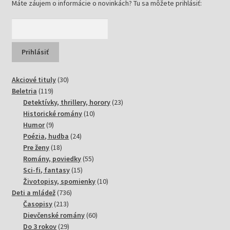
Máte záujem o informácie o novinkách? Tu sa môžete prihlásiť:
30
Akciové tituly
30
119
produktov
Beletria
119
produktov
23
Detektívky, thrillery, horory
23
10
produktov
Historické romány
10
9
produktov
Humor
9
produktov
24
Poézia, hudba
24
18
produktov
Pre ženy
18
produktov
55
Romány, poviedky
55
15
produktov
Sci-fi, fantasy
15
produktov
10
Životopisy, spomienky
10
736
produktov
Deti a mládež
736
213
produktov
Časopisy
213
produktov
60
Dievčenské romány
60
29
produktov
Do 3 rokov
29