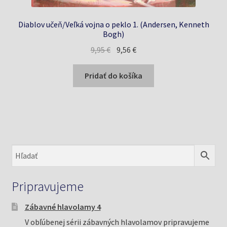
Diablov učeň/Veľká vojna o peklo 1. (Andersen, Kenneth
Bogh)
Pôvodná
Aktuálna
9,95
€
9,56
€
cena
cena
bola:
je:
Pridať do košíka
9,95 €.
9,56 €.
Pripravujeme
Zábavné hlavolamy 4
V obľúbenej sérii zábavných hlavolamov pripravujeme