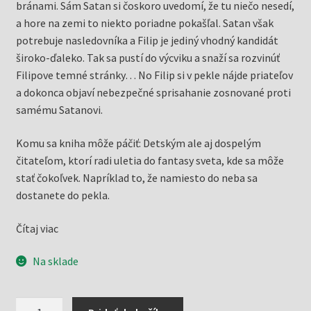
bránami. Sám Satan si čoskoro uvedomí, že tu niečo nesedí,
a hore na zemi to niekto poriadne pokašľal. Satan však
potrebuje nasledovníka a Filip je jediný vhodný kandidát
široko-ďaleko. Tak sa pustí do výcviku a snaží sa rozvinúť
Filipove temné stránky… No Filip si v pekle nájde priateľov
a dokonca objaví nebezpečné sprisahanie zosnované proti
samému Satanovi.
Komu sa kniha môže páčiť: Detským ale aj dospelým
čitateľom, ktorí radi uletia do fantasy sveta, kde sa môže
stať čokoľvek. Napríklad to, že namiesto do neba sa
dostanete do pekla.
Čítaj viac
Na sklade
množstvo