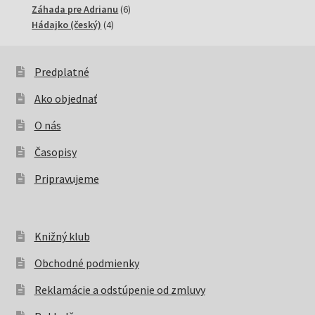
6
produktov
Záhada pre Adrianu
6
4
produktov
Hádajko (český)
4
produkty
Predplatné
Ako objednať
O nás
Časopisy
Pripravujeme
Knižný klub
Obchodné podmienky
Reklamácie a odstúpenie od zmluvy