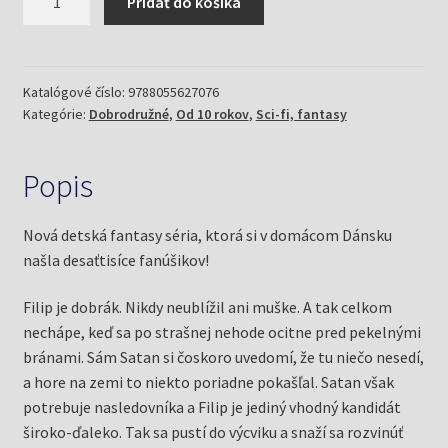
Pridať do košíka
Diablov
učeň/Veľká
vojna
o
Katalógové číslo:
9788055627076
Kategórie:
Dobrodružné
,
Od 10 rokov
,
Sci-fi, fantasy
peklo
1.
(Andersen,
Popis
Kenneth
Bogh)
Nová detská fantasy séria, ktorá si v domácom Dánsku
našla desaťtisíce fanúšikov!
Filip je dobrák. Nikdy neublížil ani muške. A tak celkom
nechápe, keď sa po strašnej nehode ocitne pred pekelnými
bránami. Sám Satan si čoskoro uvedomí, že tu niečo nesedí,
a hore na zemi to niekto poriadne pokašľal. Satan však
potrebuje nasledovníka a Filip je jediný vhodný kandidát
široko-ďaleko. Tak sa pustí do výcviku a snaží sa rozvinúť