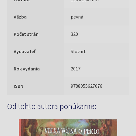
Väzba
pevná
Počet strán
320
Vydavateľ
Slovart
Rok vydania
2017
ISBN
9788055627076
Od tohto autora ponúkame: