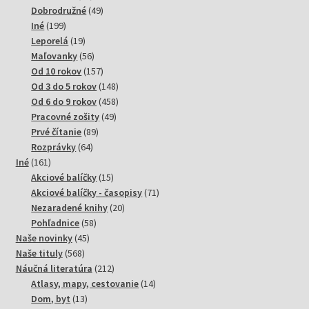
produktov
49
Dobrodružné
49
199
produktov
Iné
199
produktov
19
Leporelá
19
produktov
56
Maľovanky
56
produktov
157
Od 10 rokov
157
produktov
148
Od 3 do 5 rokov
148
produktov
458
Od 6 do 9 rokov
458
49
produktov
Pracovné zošity
49
89
produktov
Prvé čítanie
89
64
produktov
Rozprávky
64
161
produktov
Iné
161
produktov
15
Akciové balíčky
15
produktov
71
Akciové balíčky - časopisy
71
20
produktov
Nezaradené knihy
20
58
produktov
Pohľadnice
58
45
produktov
Naše novinky
45
568
produktov
Naše tituly
568
produktov
212
Náučná literatúra
212
produktov
14
Atlasy, mapy, cestovanie
14
13
produktov
Dom, byt
13