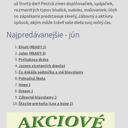
už štvrtý diel! Pestrá zmes doplňovačiek, spájačiek,
rozmanitých typov bludísk, sudoku, maľovaniek, úloh
so zápalkami predstavuje skvelý, zábavný a aktívny
spôsob, akým môže tráviť vaše dieťa svoj voľný čas.
Najpredávanejšie - jún
Elijah (READY 1)
Jules (READY 3)
Pytliakova dcéra
Jazero stratených dievčat
Čo dokáže sedmička a iné hlavolamy
Polnočná škola
Hope 1
Dream 1
Zábavné hlavolamy 2
Šťastie pre koňa (Lea a kone 1)