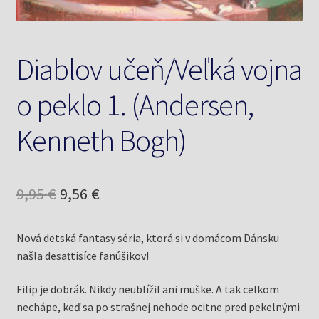
Diablov učeň/Veľká vojna
o peklo 1. (Andersen,
Kenneth Bogh)
Pôvodná
Aktuálna
9,95
€
9,56
€
cena
cena
Nová detská fantasy séria, ktorá si v domácom Dánsku
bola:
je:
našla desaťtisíce fanúšikov!
9,95 €.
9,56 €.
Filip je dobrák. Nikdy neublížil ani muške. A tak celkom
nechápe, keď sa po strašnej nehode ocitne pred pekelnými