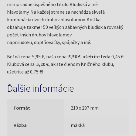
mimoriadne úspešného titulu Bludiská a iné
hlavolamy. Na každej strane sa nachádza skvelá
kombinácia dvoch druhov hlavolamov. Knižka
obsahuje takmer 50 veľkých zábavných bludísk a rovnaký
počet iných druhov hlavolamov:
napr.sudoku, doplňovačky, spájačky a iné.
Bežná cena: 5,95 €, naša cena:
5,50 €
,
ušetríte teda
0,45 €!
Klubová cena:
5,20 €
, ak ste členom Knižného klubu,
ušetríte až 0,75 €!
Ďalšie informácie
Formát
210 x 297 mm
Väzba
mäkká