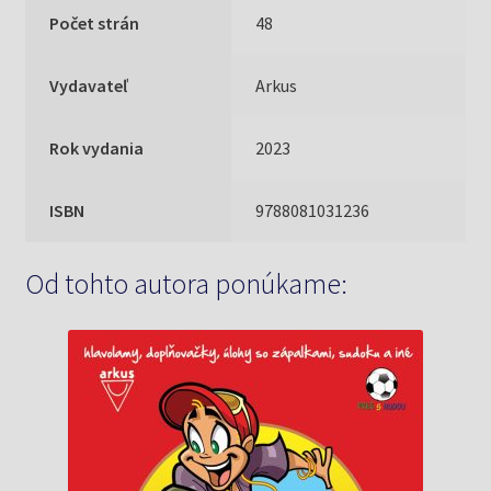
Počet strán
48
Vydavateľ
Arkus
Rok vydania
2023
ISBN
9788081031236
Od tohto autora ponúkame: