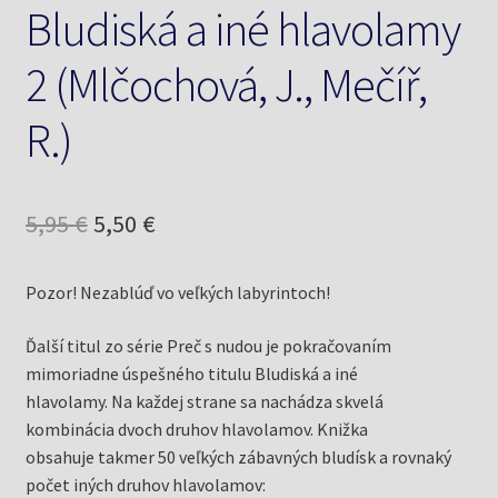
Bludiská a iné hlavolamy
2 (Mlčochová, J., Mečíř,
R.)
Pôvodná
Aktuálna
5,95
€
5,50
€
cena
cena
Pozor! Nezablúď vo veľkých labyrintoch!
bola:
je:
5,95 €.
5,50 €.
Ďalší titul zo série Preč s nudou je pokračovaním
mimoriadne úspešného titulu Bludiská a iné
hlavolamy. Na každej strane sa nachádza skvelá
kombinácia dvoch druhov hlavolamov. Knižka
obsahuje takmer 50 veľkých zábavných bludísk a rovnaký
počet iných druhov hlavolamov: