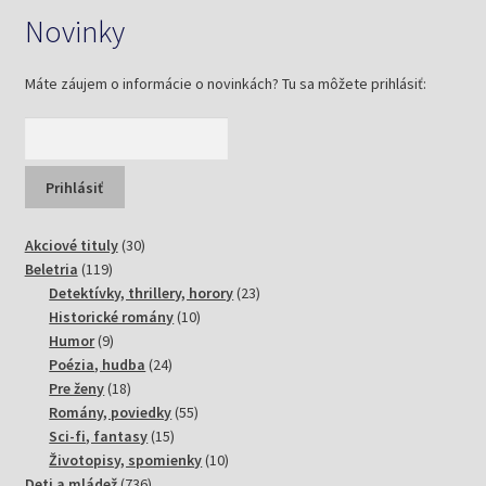
Novinky
Máte záujem o informácie o novinkách? Tu sa môžete prihlásiť:
30
Akciové tituly
30
119
produktov
Beletria
119
produktov
23
Detektívky, thrillery, horory
23
10
produktov
Historické romány
10
9
produktov
Humor
9
produktov
24
Poézia, hudba
24
18
produktov
Pre ženy
18
produktov
55
Romány, poviedky
55
15
produktov
Sci-fi, fantasy
15
produktov
10
Životopisy, spomienky
10
736
produktov
Deti a mládež
736