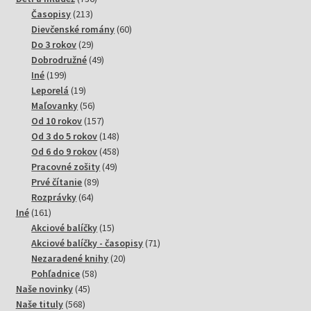
213
produktov
Časopisy
213
produktov
60
Dievčenské romány
60
29
produktov
Do 3 rokov
29
produktov
49
Dobrodružné
49
199
produktov
Iné
199
produktov
19
Leporelá
19
produktov
56
Maľovanky
56
produktov
157
Od 10 rokov
157
produktov
148
Od 3 do 5 rokov
148
produktov
458
Od 6 do 9 rokov
458
49
produktov
Pracovné zošity
49
89
produktov
Prvé čítanie
89
64
produktov
Rozprávky
64
161
produktov
Iné
161
produktov
15
Akciové balíčky
15
produktov
71
Akciové balíčky - časopisy
71
20
produktov
Nezaradené knihy
20
58
produktov
Pohľadnice
58
45
produktov
Naše novinky
45
568
produktov
Naše tituly
568