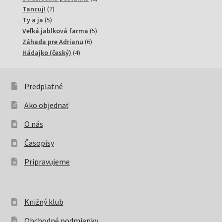
7
produkty
Tancuj!
7
5
produktov
Ty a ja
5
produktov
5
Veľká jablková farma
5
6
produktov
Záhada pre Adrianu
6
4
produktov
Hádajko (český)
4
produkty
Predplatné
Ako objednať
O nás
Časopisy
Pripravujeme
Knižný klub
Obchodné podmienky