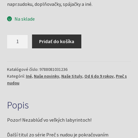
napr.sudoku, doplňovačky, spájačky a iné.
Na sklade
množstvo
Pridať do košíka
Bludiská
a
iné
hlavolamy
Katalógové číslo:
9788081031236
Kategórií:
Iné
,
Naše novinky
,
Naše tituly
,
Od 6 do 9 rokov
,
Preč s
2
nudou
(Mlčochová,
J.,
Mečíř,
Popis
R.)
Pozor! Nezablúď vo veľkých labyrintoch!
Ďalší titul zo série Preč s nudou je pokračovaním