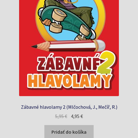
Zábavné hlavolamy 2 (Mlčochová, J., Mečíř, R.)
Pôvodná
Aktuálna
5,95
€
4,95
€
cena
cena
bola:
je:
Pridať do košíka