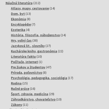
produktov
212
Náučná literatúra
212
produktov
14
Atlasy, mapy, cestovanie
14
13
produktov
Dom, byt
13
8
produktov
Ekonómia
8
produktov
7
Encyklopédie
7
4
produktov
Ezoterika
4
produkty
14
História, filozofia, náboženstvo
14
38
produktov
Hry, voľný čas
38
produktov
27
Jazyková lit., slovníky
27
produktov
22
Kuchárske knihy, gastronómia
22
10
produktov
Literatúra faktu
10
produktov
1
Počítače, internet
1
produkt
47
Pre žiakov a študentov
47
8
produktov
Príroda, poľovníctvo
8
produktov
17
Psychológia, pedagogika, sociológia
17
15
produktov
Rodina
15
produktov
16
Ručné práce
16
produktov
29
Šport, zdravie, medicína
29
produktov
10
Záhradkárstvo, chovateľstvo
10
11
produktov
Zákony
11