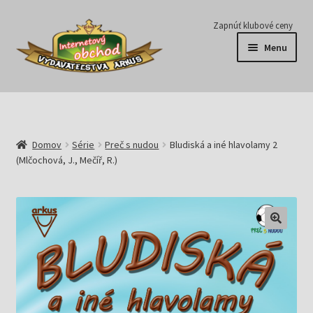
Preskočiť
Preskočiť
Zapnúť klubové ceny
na
na
Menu
navigáciu
obsah
Série
Časopisy
Domov
Série
Preč s nudou
Bludiská a iné hlavolamy 2
(Mlčochová, J., Mečíř, R.)
E-knihy
Predplatné
Pripravujeme
Pre školy