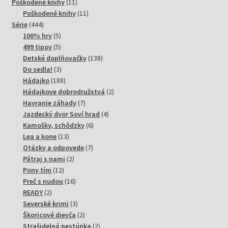
produktov
11
Poškodené knihy
11
produktov
11
Poškodené knihy
11
444
produktov
Série
444
produktov
5
100% hry
5
produktov
5
499 tipov
5
produktov
138
Detské doplňovačky
138
3
produktov
Do sedla!
3
produkty
188
Hádajko
188
produktov
2
Hádajkove dobrodružstvá
2
7
produkty
Havranie záhady
7
produktov
4
Jazdecký dvor Soví hrad
4
6
produkty
Kamošky, schôdzky
6
13
produktov
Lea a kone
13
produktov
7
Otázky a odpovede
7
2
produktov
Pátraj s nami
2
12
produkty
Pony tím
12
produktov
16
Preč s nudou
16
2
produktov
READY
2
produkty
3
Severské krimi
3
produkty
2
Škoricové dievča
2
produkty
2
Strašidelná pestúnka
2