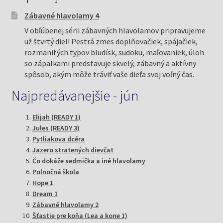
Zábavné hlavolamy 4
V obľúbenej sérii zábavných hlavolamov pripravujeme
už štvrtý diel! Pestrá zmes doplňovačiek, spájačiek,
rozmanitých typov bludísk, sudoku, maľovaniek, úloh
so zápalkami predstavuje skvelý, zábavný a aktívny
spôsob, akým môže tráviť vaše dieťa svoj voľný čas.
Najpredávanejšie - jún
Elijah (READY 1)
Jules (READY 3)
Pytliakova dcéra
Jazero stratených dievčat
Čo dokáže sedmička a iné hlavolamy
Polnočná škola
Hope 1
Dream 1
Zábavné hlavolamy 2
Šťastie pre koňa (Lea a kone 1)