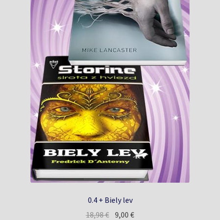
0.4 + Biely lev
Pôvodná
Aktuálna
18,98
€
9,00
€