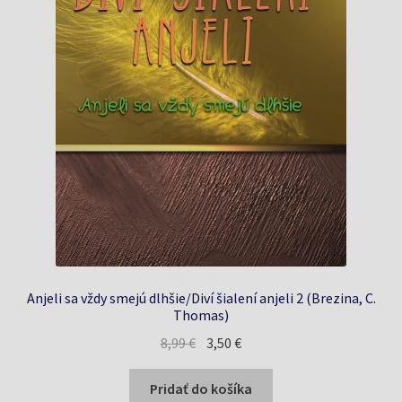
Anjeli sa vždy smejú dlhšie/Diví šialení anjeli 2 (Brezina, C.
Thomas)
Pôvodná
Aktuálna
8,99
€
3,50
€
cena
cena
bola:
je:
Pridať do košíka