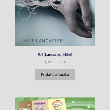
0.4 (Lancaster, Mike)
Pôvodná
Aktuálna
9,99
€
5,00
€
cena
cena
bola:
je:
Pridať do košíka
9,99 €.
5,00 €.