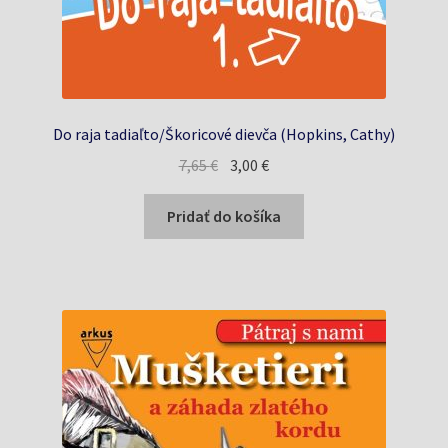
Do raja tadiaľto/Škoricové dievča (Hopkins, Cathy)
Pôvodná
Aktuálna
7,65
€
3,00
€
cena
cena
bola:
je:
Pridať do košíka
7,65 €.
3,00 €.