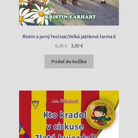
Robin a jarný festival/Veľká jablková farma 6
Pôvodná
Aktuálna
6,25
€
3,00
€
cena
cena
bola:
je:
Pridať do košíka
6,25 €.
3,00 €.