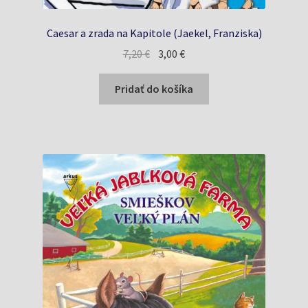
Caesar a zrada na Kapitole (Jaekel, Franziska)
Pôvodná
Aktuálna
7,20
€
3,00
€
cena
cena
bola:
je:
Pridať do košíka
7,20 €.
3,00 €.