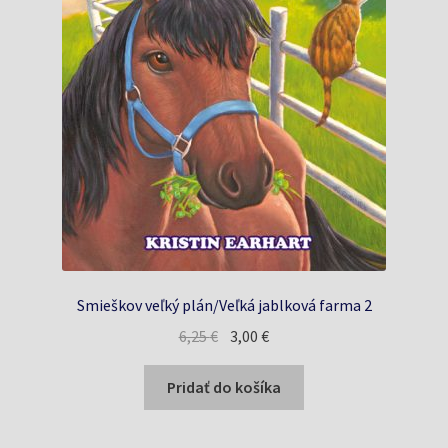
Smieškov veľký plán/Veľká jablková farma 2
Pôvodná
Aktuálna
6,25
€
3,00
€
cena
cena
bola:
je:
Pridať do košíka
6,25 €.
3,00 €.