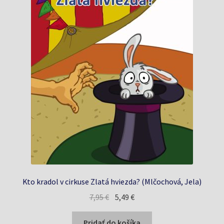
Kto kradol v cirkuse Zlatá hviezda? (Mlčochová, Jela)
Pôvodná
Aktuálna
7,95
€
5,49
€
cena
cena
bola:
je:
Pridať do košíka