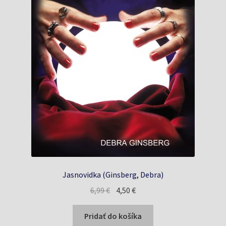
Jasnovidka (Ginsberg, Debra)
Pôvodná
Aktuálna
6,99
€
4,50
€
cena
cena
bola:
je:
Pridať do košíka