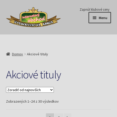
Preskočiť
Preskočiť
Zapnúť klubové ceny
na
na
Menu
navigáciu
obsah
Série
Časopisy
Domov
Akciové tituly
E-knihy
Akciové tituly
Predplatné
Pripravujeme
Zoradené
Zobrazených 1–24 z 30 výsledkov
Pre školy
podľa
najnovších