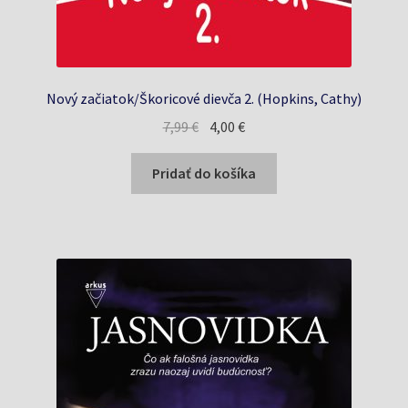
Nový začiatok/Škoricové dievča 2. (Hopkins, Cathy)
Pôvodná
Aktuálna
7,99
€
4,00
€
cena
cena
bola:
je:
Pridať do košíka
7,99 €.
4,00 €.