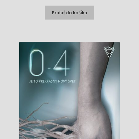
cena
cena
bola:
je:
Pridať do košíka
18,98 €.
9,00 €.