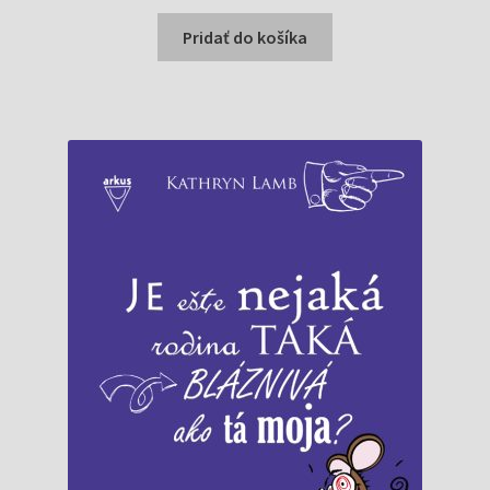
cena
cena
bola:
je:
Pridať do košíka
6,25 €.
3,00 €.