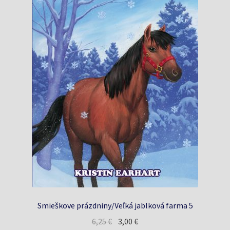
Smieškove prázdniny/Veľká jablková farma 5
Pôvodná
Aktuálna
6,25
€
3,00
€