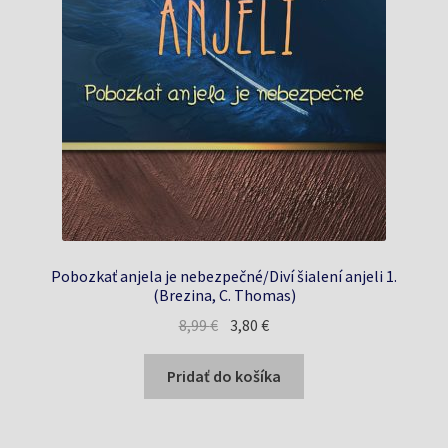
Pobozkať anjela je nebezpečné/Diví šialení anjeli 1.
(Brezina, C. Thomas)
Pôvodná
Aktuálna
8,99
€
3,80
€
cena
cena
bola:
je:
Pridať do košíka
8,99 €.
3,80 €.