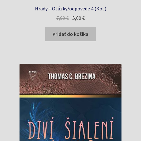
Hrady – Otázky/odpovede 4 (Kol.)
Pôvodná
Aktuálna
7,99
€
5,00
€
cena
cena
bola:
je:
Pridať do košíka
7,99 €.
5,00 €.