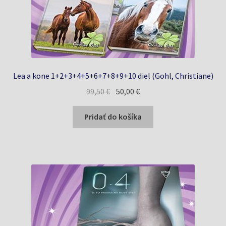
Lea a kone 1+2+3+4+5+6+7+8+9+10 diel (Gohl, Christiane)
Pôvodná
Aktuálna
99,50
€
50,00
€
cena
cena
bola:
je:
Pridať do košíka
99,50 €.
50,00 €.