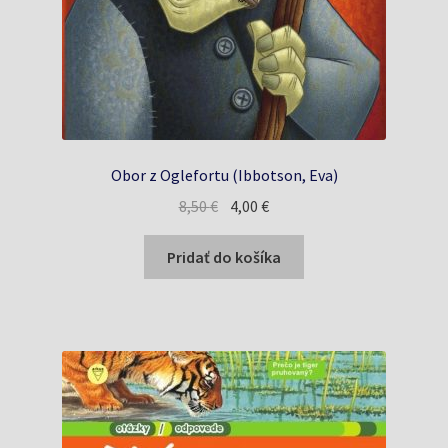
Obor z Oglefortu (Ibbotson, Eva)
Pôvodná
Aktuálna
8,50
€
4,00
€
cena
cena
bola:
je:
Pridať do košíka
8,50 €.
4,00 €.