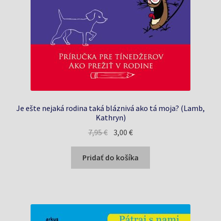
Je ešte nejaká rodina taká bláznivá ako tá moja? (Lamb,
Kathryn)
Pôvodná
Aktuálna
7,95
€
3,00
€
cena
cena
bola:
je:
Pridať do košíka
7,95 €.
3,00 €.