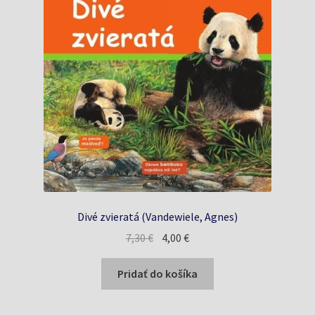
Divé zvieratá (Vandewiele, Agnes)
Pôvodná
Aktuálna
7,30
€
4,00
€
cena
cena
bola:
je:
Pridať do košíka
7,30 €.
4,00 €.