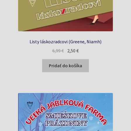
Listy láskozradcovi (Greene, Niamh)
Pôvodná
Aktuálna
6,99
€
2,50
€
cena
cena
bola:
je:
Pridať do košíka
6,99 €.
2,50 €.