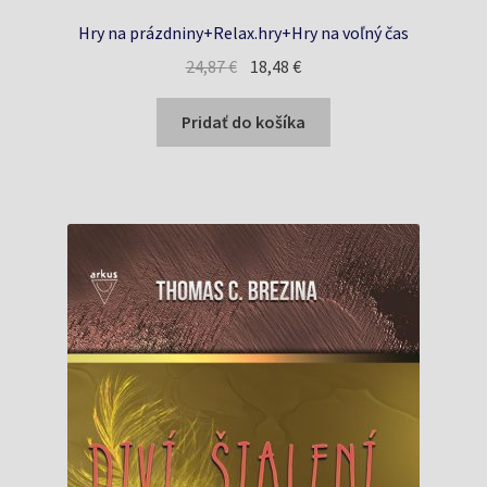
Hry na prázdniny+Relax.hry+Hry na voľný čas
Pôvodná
Aktuálna
24,87
€
18,48
€
cena
cena
bola:
je:
Pridať do košíka
24,87 €.
18,48 €.