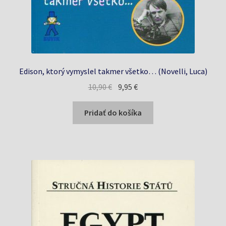
Edison, ktorý vymyslel takmer všetko… (Novelli, Luca)
Pôvodná
Aktuálna
10,90
€
9,95
€
cena
cena
bola:
je:
Pridať do košíka
10,90 €.
9,95 €.