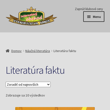
Preskočiť
Preskočiť
Zapnúť klubové ceny
na
na
Menu
navigáciu
obsah
Série
Časopisy
Domov
Náučná literatúra
Literatúra faktu
E-knihy
Literatúra faktu
Predplatné
Pripravujeme
Zoradené
Zobrazuje sa 10 výsledkov
Pre školy
podľa
najnovších