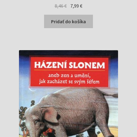
Pôvodná
Aktuálna
8,46
€
7,99
€
cena
cena
bola:
je:
Pridať do košíka
8,46 €.
7,99 €.