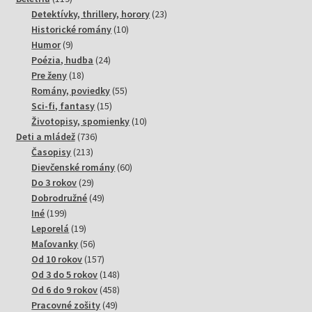
produktov
23
Detektívky, thrillery, horory
23
10
produktov
Historické romány
10
9
produktov
Humor
9
produktov
24
Poézia, hudba
24
18
produktov
Pre ženy
18
produktov
55
Romány, poviedky
55
15
produktov
Sci-fi, fantasy
15
produktov
10
Životopisy, spomienky
10
736
produktov
Deti a mládež
736
213
produktov
Časopisy
213
produktov
60
Dievčenské romány
60
29
produktov
Do 3 rokov
29
produktov
49
Dobrodružné
49
199
produktov
Iné
199
produktov
19
Leporelá
19
produktov
56
Maľovanky
56
produktov
157
Od 10 rokov
157
produktov
148
Od 3 do 5 rokov
148
produktov
458
Od 6 do 9 rokov
458
49
produktov
Pracovné zošity
49