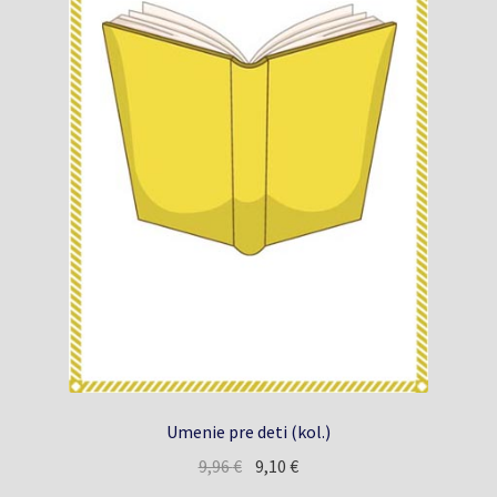
Umenie pre deti (kol.)
Pôvodná
Aktuálna
9,96
€
9,10
€
cena
cena