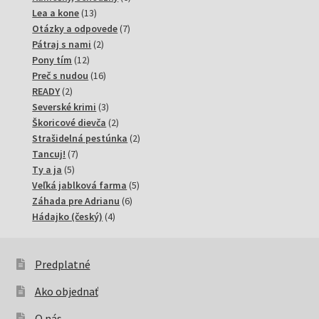
13
produktov
Lea a kone
13
produktov
7
Otázky a odpovede
7
2
produktov
Pátraj s nami
2
12
produkty
Pony tím
12
produktov
16
Preč s nudou
16
2
produktov
READY
2
produkty
3
Severské krimi
3
produkty
2
Škoricové dievča
2
produkty
2
Strašidelná pestúnka
2
7
produkty
Tancuj!
7
5
produktov
Ty a ja
5
produktov
5
Veľká jablková farma
5
6
produktov
Záhada pre Adrianu
6
4
produktov
Hádajko (český)
4
produkty
Predplatné
Ako objednať
O nás