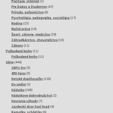
produktov
1
Počítače, internet
1
produkt
47
Pre žiakov a študentov
47
8
produktov
Príroda, poľovníctvo
8
produktov
17
Psychológia, pedagogika, sociológia
17
15
produktov
Rodina
15
produktov
16
Ručné práce
16
produktov
29
Šport, zdravie, medicína
29
produktov
10
Záhradkárstvo, chovateľstvo
10
11
produktov
Zákony
11
produktov
11
Poškodené knihy
11
produktov
11
Poškodené knihy
11
444
produktov
Série
444
produktov
5
100% hry
5
produktov
5
499 tipov
5
produktov
138
Detské doplňovačky
138
3
produktov
Do sedla!
3
produkty
188
Hádajko
188
produktov
2
Hádajkove dobrodružstvá
2
7
produkty
Havranie záhady
7
produktov
4
Jazdecký dvor Soví hrad
4
6
produkty
Kamošky, schôdzky
6