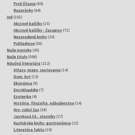
89
produktov
Prvé čítanie
89
64
produktov
Rozprávky
64
161
produktov
Iné
161
produktov
15
Akciové balíčky
15
produktov
71
Akciové balíčky - časopisy
71
20
produktov
Nezaradené knihy
20
58
produktov
Pohľadnice
58
45
produktov
Naše novinky
45
568
produktov
Naše tituly
568
produktov
212
Náučná literatúra
212
produktov
14
Atlasy, mapy, cestovanie
14
13
produktov
Dom, byt
13
8
produktov
Ekonómia
8
produktov
7
Encyklopédie
7
4
produktov
Ezoterika
4
produkty
14
História, filozofia, náboženstvo
14
38
produktov
Hry, voľný čas
38
produktov
27
Jazyková lit., slovníky
27
produktov
22
Kuchárske knihy, gastronómia
22
10
produktov
Literatúra faktu
10