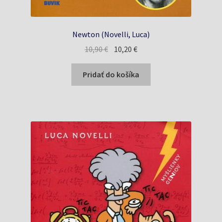
Newton (Novelli, Luca)
Pôvodná
Aktuálna
10,90
€
10,20
€
cena
cena
bola:
je:
Pridať do košíka
10,90 €.
10,20 €.