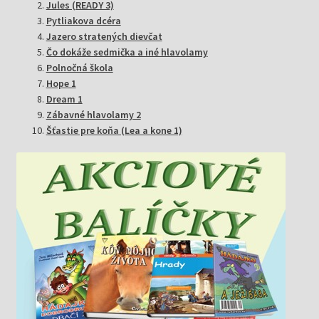
Jules (READY 3)
Pytliakova dcéra
Jazero stratených dievčat
Čo dokáže sedmička a iné hlavolamy
Polnočná škola
Hope 1
Dream 1
Zábavné hlavolamy 2
Šťastie pre koňa (Lea a kone 1)