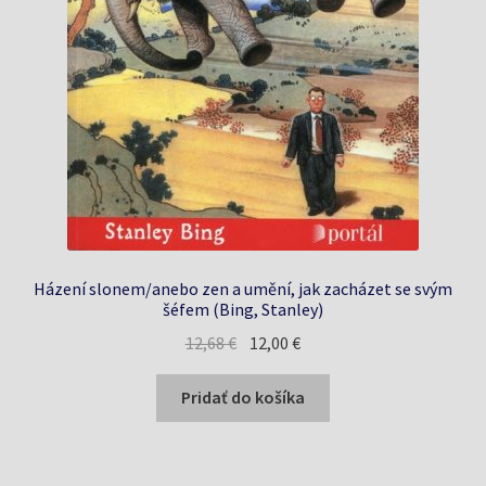
Házení slonem/anebo zen a umění, jak zacházet se svým
šéfem (Bing, Stanley)
Pôvodná
Aktuálna
12,68
€
12,00
€
cena
cena
bola:
je:
Pridať do košíka
12,68 €.
12,00 €.