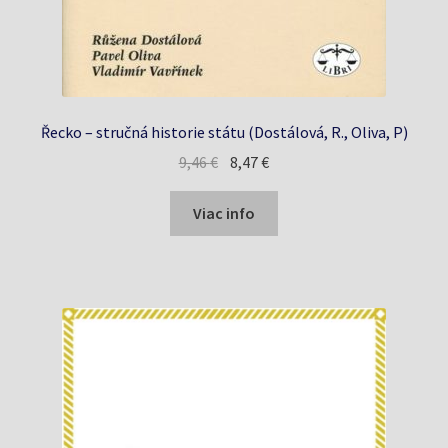
Řecko – stručná historie státu (Dostálová, R., Oliva, P)
Pôvodná
Aktuálna
9,46
€
8,47
€
cena
cena
bola:
je:
Viac info
9,46 €.
8,47 €.