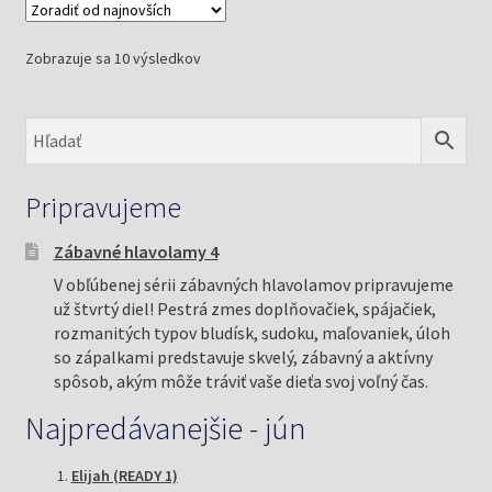
Zoradené
Zobrazuje sa 10 výsledkov
podľa
najnovších
Pripravujeme
Zábavné hlavolamy 4
V obľúbenej sérii zábavných hlavolamov pripravujeme
už štvrtý diel! Pestrá zmes doplňovačiek, spájačiek,
rozmanitých typov bludísk, sudoku, maľovaniek, úloh
so zápalkami predstavuje skvelý, zábavný a aktívny
spôsob, akým môže tráviť vaše dieťa svoj voľný čas.
Najpredávanejšie - jún
Elijah (READY 1)