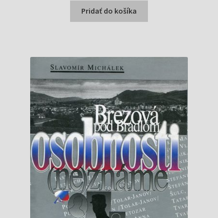
bola:
je:
Pridať do košíka
9,96 €.
9,10 €.