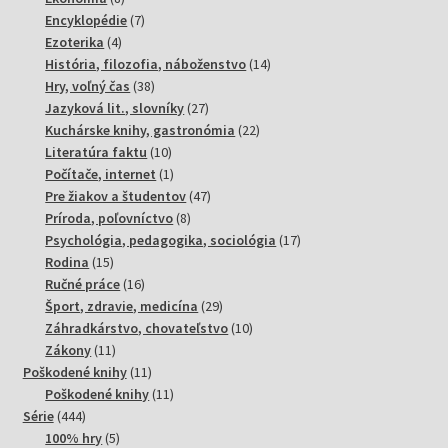
produktov
7
Encyklopédie
7
4
produktov
Ezoterika
4
produkty
14
História, filozofia, náboženstvo
14
38
produktov
Hry, voľný čas
38
produktov
27
Jazyková lit., slovníky
27
produktov
22
Kuchárske knihy, gastronómia
22
10
produktov
Literatúra faktu
10
produktov
1
Počítače, internet
1
produkt
47
Pre žiakov a študentov
47
8
produktov
Príroda, poľovníctvo
8
produktov
17
Psychológia, pedagogika, sociológia
17
15
produktov
Rodina
15
produktov
16
Ručné práce
16
produktov
29
Šport, zdravie, medicína
29
produktov
10
Záhradkárstvo, chovateľstvo
10
11
produktov
Zákony
11
produktov
11
Poškodené knihy
11
produktov
11
Poškodené knihy
11
444
produktov
Série
444
produktov
5
100% hry
5