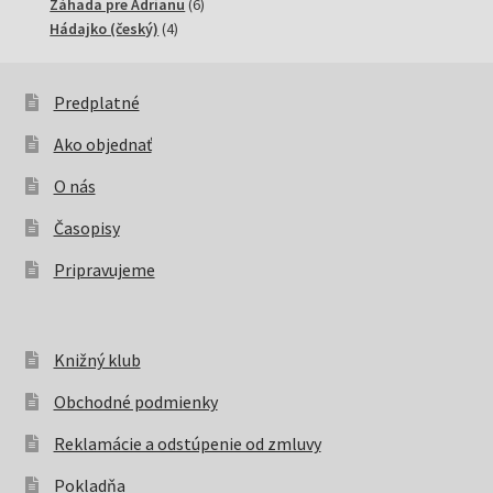
6
produktov
Záhada pre Adrianu
6
4
produktov
Hádajko (český)
4
produkty
Predplatné
Ako objednať
O nás
Časopisy
Pripravujeme
Knižný klub
Obchodné podmienky
Reklamácie a odstúpenie od zmluvy
Pokladňa