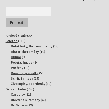
30
Akciové tituly
30
119
produktov
Beletria
119
produktov
23
Detektívky, thrillery, horory
23
10
produktov
Historické romány
10
9
produktov
Humor
9
produktov
24
Poézia, hudba
24
18
produktov
Pre ženy
18
produktov
55
Romány, poviedky
55
15
produktov
Sci-fi, fantasy
15
produktov
10
Životopisy, spomienky
10
736
produktov
Deti a mládež
736
213
produktov
Časopisy
213
produktov
60
Dievčenské romány
60
29
produktov
Do 3 rokov
29