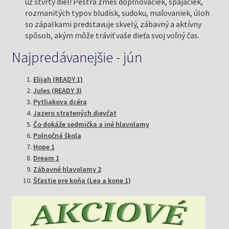
už štvrtý diel! Pestrá zmes doplňovačiek, spájačiek,
rozmanitých typov bludísk, sudoku, maľovaniek, úloh
so zápalkami predstavuje skvelý, zábavný a aktívny
spôsob, akým môže tráviť vaše dieťa svoj voľný čas.
Najpredávanejšie - jún
Elijah (READY 1)
Jules (READY 3)
Pytliakova dcéra
Jazero stratených dievčat
Čo dokáže sedmička a iné hlavolamy
Polnočná škola
Hope 1
Dream 1
Zábavné hlavolamy 2
Šťastie pre koňa (Lea a kone 1)