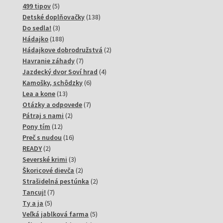
produktov
5
499 tipov
5
produktov
138
Detské doplňovačky
138
3
produktov
Do sedla!
3
produkty
188
Hádajko
188
produktov
2
Hádajkove dobrodružstvá
2
7
produkty
Havranie záhady
7
produktov
4
Jazdecký dvor Soví hrad
4
6
produkty
Kamošky, schôdzky
6
13
produktov
Lea a kone
13
produktov
7
Otázky a odpovede
7
2
produktov
Pátraj s nami
2
12
produkty
Pony tím
12
produktov
16
Preč s nudou
16
2
produktov
READY
2
produkty
3
Severské krimi
3
produkty
2
Škoricové dievča
2
produkty
2
Strašidelná pestúnka
2
7
produkty
Tancuj!
7
5
produktov
Ty a ja
5
produktov
5
Veľká jablková farma
5