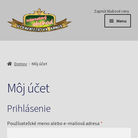
Preskočiť
Preskočiť
Zapnúť klubové ceny
na
na
Menu
navigáciu
obsah
Série
Časopisy
Domov
Môj účet
E-knihy
Môj účet
Predplatné
Prihlásenie
Pripravujeme
Pre školy
Povinné
Používateľské meno alebo e-mailová adresa
*