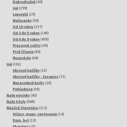
produktov
49
Dobrodružné
49
199
produktov
Iné
199
produktov
19
Leporelá
19
produktov
56
Maľovanky
56
produktov
157
Od 10 rokov
157
produktov
148
Od 3 do 5 rokov
148
produktov
458
Od 6 do 9 rokov
458
49
produktov
Pracovné zošity
49
89
produktov
Prvé čítanie
89
64
produktov
Rozprávky
64
161
produktov
Iné
161
produktov
15
Akciové balíčky
15
produktov
71
Akciové balíčky - časopisy
71
20
produktov
Nezaradené knihy
20
58
produktov
Pohľadnice
58
45
produktov
Naše novinky
45
568
produktov
Naše tituly
568
produktov
212
Náučná literatúra
212
produktov
14
Atlasy, mapy, cestovanie
14
13
produktov
Dom, byt
13
8
produktov
Ekonómia
8