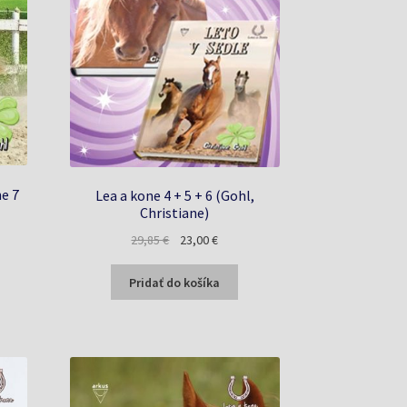
e 7
Lea a kone 4 + 5 + 6 (Gohl,
Christiane)
a
Pôvodná
Aktuálna
29,85
€
23,00
€
cena
cena
bola:
je:
Pridať do košíka
29,85 €.
23,00 €.