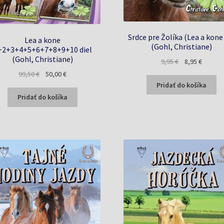
Srdce pre Žolíka (Lea a kone
Lea a kone
(Gohl, Christiane)
+2+3+4+5+6+7+8+9+10 diel
(Gohl, Christiane)
Pôvodná
Aktuáln
9,95
€
8,95
€
cena
cena
Pôvodná
Aktuálna
99,50
€
50,00
€
bola:
je:
cena
cena
Pridať do košíka
9,95 €.
8,95 €.
bola:
je:
Pridať do košíka
99,50 €.
50,00 €.