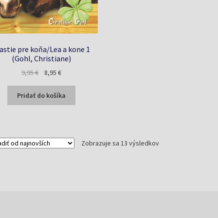
astie pre koňa/Lea a kone 1
(Gohl, Christiane)
Pôvodná
Aktuálna
9,95
€
8,95
€
cena
cena
bola:
je:
Pridať do košíka
9,95 €.
8,95 €.
Zoradené
Zobrazuje sa 13 výsledkov
podľa
najnovších