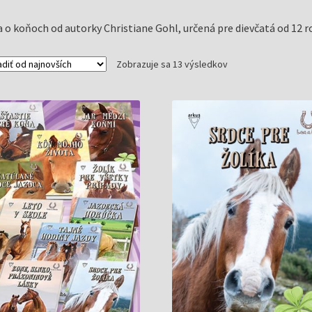
a o koňoch od autorky Christiane Gohl, určená pre dievčatá od 12 r
Zoradené
Zobrazuje sa 13 výsledkov
podľa
najnovších