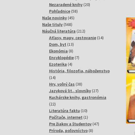
20
produktov
Nezaradené knihy
20
58
produktov
Pohľadnice
58
45
produktov
Naše novinky
45
568
produktov
Naše tituly
568
produktov
212
Náučná literatúra
212
produktov
14
Atlasy, mapy, cestovanie
14
13
produktov
Dom, byt
13
8
produktov
Ekonómia
8
produktov
7
Encyklopédie
7
4
produktov
Ezoterika
4
produkty
História, filozofia, náboženstvo
14
14
produktov
38
Hry, voľný čas
38
produktov
27
Jazyková lit., slovníky
27
produktov
Kuchárske knihy, gastronómia
22
22
produktov
10
Literatúra faktu
10
produktov
1
Počítače, internet
1
produkt
47
Pre žiakov a študentov
47
8
produktov
Príroda, poľovníctvo
8