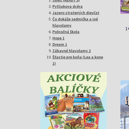
Pytliakova dcéra
Jazero stratených dievčat
Čo dokáže sedmička a iné
hlavolamy
1
Polnočná škola
Hope 1
Dream 1
Zábavné hlavolamy 2
Šťastie pre koňa (Lea a kone
1)