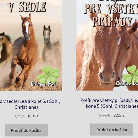
Žolík pre všetky prípady/Le
o v sedle/Lea a kone 6. (Gohl,
kone 5 (Gohl, Christiane)
Christiane)
Pôvodná
Aktuáln
9,95
€
8,95
€
Pôvodná
Aktuálna
9,95
€
8,95
€
cena
cena
cena
cena
bola:
je:
bola:
je:
Pridať do košíka
Pridať do košíka
9,95 €.
8,95 €.
9,95 €.
8,95 €.