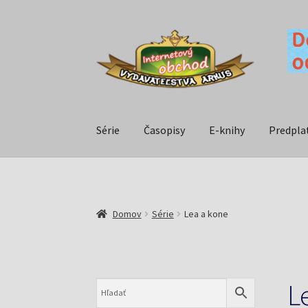
Série
Časopisy
E-knihy
Predpla
Domov
Série
Lea a kone
L