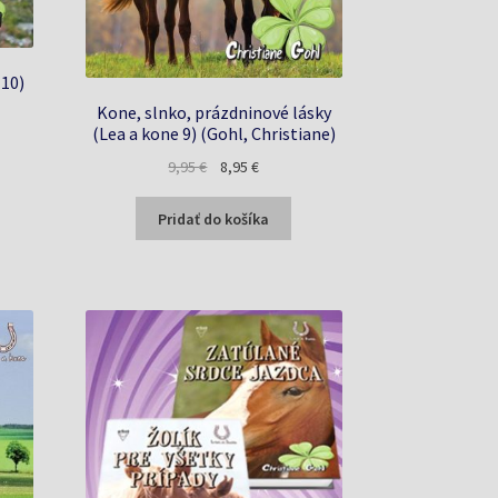
 10)
Kone, slnko, prázdninové lásky
(Lea a kone 9) (Gohl, Christiane)
a
Pôvodná
Aktuálna
9,95
€
8,95
€
cena
cena
bola:
je:
Pridať do košíka
9,95 €.
8,95 €.