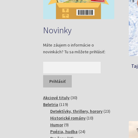
Novinky
Máte záujem o informácie o
novinkách? Tu sa môžete prihlásiť:
Taj
30
Akciové tituly
30
119
produktov
Beletria
119
produktov
23
Detektívky, thrillery, horory
23
10
produktov
Historické romány
10
9
produktov
Humor
9
produktov
24
Poézia, hudba
24