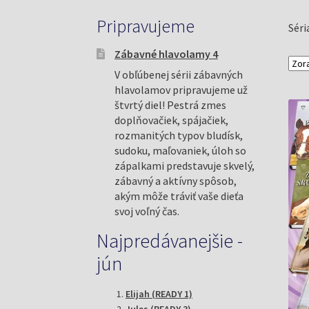
Pripravujeme
Séri
Zábavné hlavolamy 4
V obľúbenej sérii zábavných
hlavolamov pripravujeme už
štvrtý diel! Pestrá zmes
doplňovačiek, spájačiek,
rozmanitých typov bludísk,
sudoku, maľovaniek, úloh so
zápalkami predstavuje skvelý,
zábavný a aktívny spôsob,
akým môže tráviť vaše dieťa
svoj voľný čas.
Najpredávanejšie -
jún
Elijah (READY 1)
Jules (READY 3)