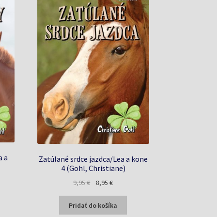
a a
Zatúlané srdce jazdca/Lea a kone
4 (Gohl, Christiane)
a
Pôvodná
Aktuálna
9,95
€
8,95
€
cena
cena
bola:
je:
Pridať do košíka
9,95 €.
8,95 €.