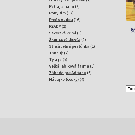
2
produktov
Pátraj s nami
2
12
produkty
Pony tím
12
produktov
16
Preč s nudou
16
2
produktov
READY
2
Šť
produkty
3
Severské krimi
3
produkty
2
Škoricové dievča
2
produkty
2
Strašidelná pestúnka
2
7
produkty
Tancuj!
7
5
produktov
Ty a ja
5
produktov
5
Veľká jablková farma
5
6
produktov
Záhada pre Adrianu
6
4
produktov
Hádajko (český)
4
produkty