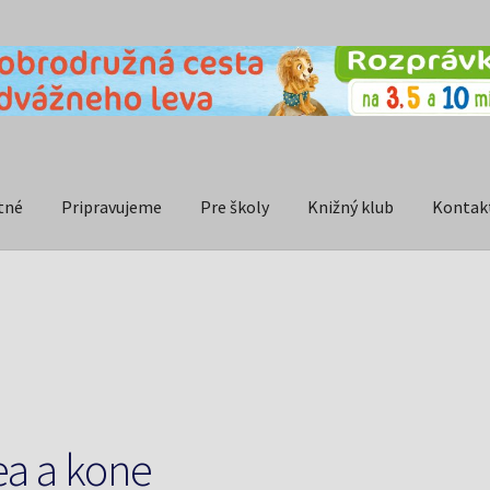
tné
Pripravujeme
Pre školy
Knižný klub
Kontak
ea a kone