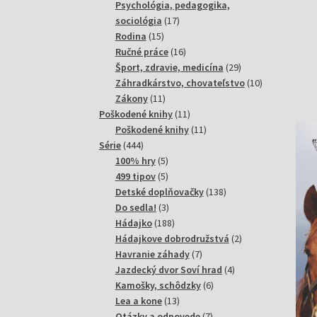
produktov
Psychológia, pedagogika,
17
sociológia
17
15
produktov
Rodina
15
produktov
16
Ručné práce
16
produktov
29
Šport, zdravie, medicína
29
produktov
10
Záhradkárstvo, chovateľstvo
10
11
produktov
Zákony
11
produktov
11
Poškodené knihy
11
produktov
11
Poškodené knihy
11
444
produktov
Série
444
produktov
5
100% hry
5
produktov
5
499 tipov
5
produktov
138
Detské doplňovačky
138
3
produktov
Do sedla!
3
produkty
188
Hádajko
188
produktov
2
Hádajkove dobrodružstvá
2
7
produkty
Havranie záhady
7
produktov
4
Jazdecký dvor Soví hrad
4
6
produkty
Kamošky, schôdzky
6
13
produktov
Lea a kone
13
produktov
7
Otázky a odpovede
7