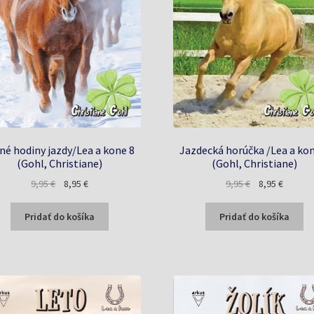
né hodiny jazdy/Lea a kone 8
Jazdecká horúčka /Lea a kon
(Gohl, Christiane)
(Gohl, Christiane)
Pôvodná
Aktuálna
Pôvodná
Aktuáln
9,95
€
8,95
€
9,95
€
8,95
€
cena
cena
cena
cena
bola:
je:
bola:
je:
Pridať do košíka
Pridať do košíka
9,95 €.
8,95 €.
9,95 €.
8,95 €.