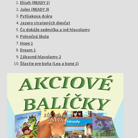
Elijah (READY 1)
Jules (READY 3)
Pytliakova dcéra
Jazero stratených dievčat
Čo dokáže sedmička a iné hlavolamy
Polnočná škola
Hope 1
Dream 1
Zábavné hlavolamy 2
Šťastie pre koňa (Lea a kone 1)