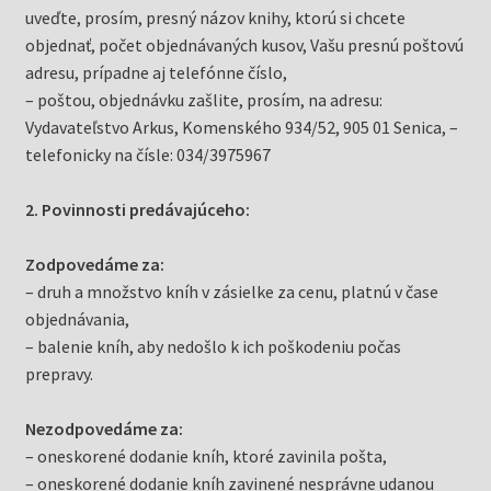
uveďte, prosím, presný názov knihy, ktorú si chcete
objednať, počet objednávaných kusov, Vašu presnú poštovú
adresu, prípadne aj telefónne číslo,
– poštou, objednávku zašlite, prosím, na adresu:
Vydavateľstvo Arkus, Komenského 934/52, 905 01 Senica, –
telefonicky na čísle: 034/3975967
2. Povinnosti predávajúceho:
Zodpovedáme za:
– druh a množstvo kníh v zásielke za cenu, platnú v čase
objednávania,
– balenie kníh, aby nedošlo k ich poškodeniu počas
prepravy.
Nezodpovedáme za:
– oneskorené dodanie kníh, ktoré zavinila pošta,
– oneskorené dodanie kníh zavinené nesprávne udanou