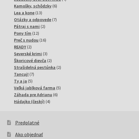
6
produkty
Kamošky, schôdzky
6
13
produktov
Lea a kone
13
produktov
7
Otázky a odpovede
7
2
produktov
Pátraj s nami
2
12
produkty
Pony tím
12
produktov
16
Preč s nudou
16
2
produktov
READY
2
produkty
3
Severské krimi
3
produkty
2
Škoricové dievča
2
produkty
2
Strašidelná pestúnka
2
7
produkty
Tancuj!
7
5
produktov
Ty a ja
5
produktov
5
Veľká jablková farma
5
6
produktov
Záhada pre Adrianu
6
4
produktov
Hádajko (český)
4
produkty
Predplatné
Ako objednať