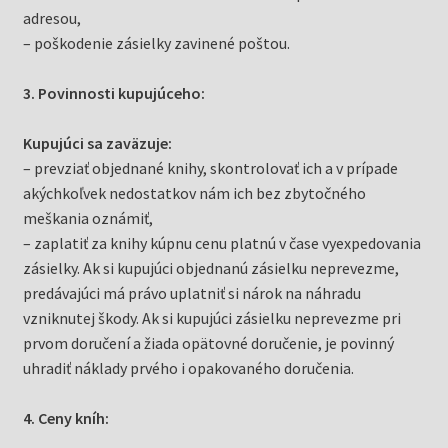
adresou,
– poškodenie zásielky zavinené poštou.
3. Povinnosti kupujúceho:
Kupujúci sa zaväzuje:
– prevziať objednané knihy, skontrolovať ich a v prípade
akýchkoľvek nedostatkov nám ich bez zbytočného
meškania oznámiť,
– zaplatiť za knihy kúpnu cenu platnú v čase vyexpedovania
zásielky. Ak si kupujúci objednanú zásielku neprevezme,
predávajúci má právo uplatniť si nárok na náhradu
vzniknutej škody. Ak si kupujúci zásielku neprevezme pri
prvom doručení a žiada opätovné doručenie, je povinný
uhradiť náklady prvého i opakovaného doručenia.
4. Ceny kníh: