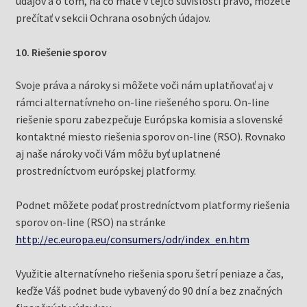
údajov a o tom, na čo máte v tejto súvislosti právo, môžete
prečítať v sekcii Ochrana osobných údajov.
10. Riešenie sporov
Svoje práva a nároky si môžete voči nám uplatňovať aj v
rámci alternatívneho on-line riešeného sporu. On-line
riešenie sporu zabezpečuje Európska komisia a slovenské
kontaktné miesto riešenia sporov on-line (RSO). Rovnako
aj naše nároky voči Vám môžu byť uplatnené
prostredníctvom európskej platformy.
Podnet môžete podať prostredníctvom platformy riešenia
sporov on-line (RSO) na stránke
http://ec.europa.eu/consumers/odr/index_en.htm
Využitie alternatívneho riešenia sporu šetrí peniaze a čas,
keďže Váš podnet bude vybavený do 90 dní a bez značných