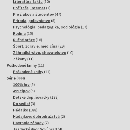
10
produktov
Literatúra faktu
10
produktov
1
Počítače, internet
1
produkt
47
Pre žiakov a študentov
47
8
produktov
Príroda, poľovníctvo
8
produktov
17
Psychológia, pedagogika, sociológia
17
15
produktov
Rodina
15
produktov
16
Ručné práce
16
produktov
29
Šport, zdravie, medicína
29
produktov
10
Záhradkárstvo, chovateľstvo
10
11
produktov
Zákony
11
produktov
11
Poškodené knihy
11
produktov
11
Poškodené knihy
11
444
produktov
Série
444
produktov
5
100% hry
5
produktov
5
499 tipov
5
produktov
138
Detské doplňovačky
138
3
produktov
Do sedla!
3
produkty
188
Hádajko
188
produktov
2
Hádajkove dobrodružstvá
2
7
produkty
Havranie záhady
7
produktov
4
Jazdecký dvor Soví hrad
4