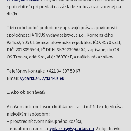
Knižný klub
spotrebiteľa pri predaji na základe zmluvy uzatvorenej na
diaľku.
Kontakt
Tieto obchodné podmienky upravujú práva a povinnosti
spoločnosti ARKUS vydavateľstvo, s.r.o., Komenského
934/52, 905 01 Senica, Slovenská republika, IČO: 45707511,
DIČ: 2023096504, IČ DPH: SK2023096504, zapísanej do OR
OS Trnava, odd: Sro, vl.č.: 26070/T, a našich zákazníkov.
Telefónny kontakt: +421 34 397 59 67
Email:
vydarkus@vydarkus.eu
1. Ako objednávať?
V našom internetovom kníhkupectve si môžete objednávať
niekoľkými spôsobmi:
– prostredníctvom nákupného košíka,
– emailom na adresu:
vydarkus@vydarkus.eu
. V objednávke