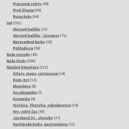
49
produktov
Pracovné zošity
49
89
produktov
Prvé čítanie
89
64
produktov
Rozprávky
64
161
produktov
Iné
161
produktov
15
Akciové balíčky
15
produktov
71
Akciové balíčky - časopisy
71
20
produktov
Nezaradené knihy
20
58
produktov
Pohľadnice
58
45
produktov
Naše novinky
45
568
produktov
Naše tituly
568
produktov
212
Náučná literatúra
212
produktov
14
Atlasy, mapy, cestovanie
14
13
produktov
Dom, byt
13
8
produktov
Ekonómia
8
produktov
7
Encyklopédie
7
4
produktov
Ezoterika
4
produkty
14
História, filozofia, náboženstvo
14
38
produktov
Hry, voľný čas
38
produktov
27
Jazyková lit., slovníky
27
produktov
22
Kuchárske knihy, gastronómia
22