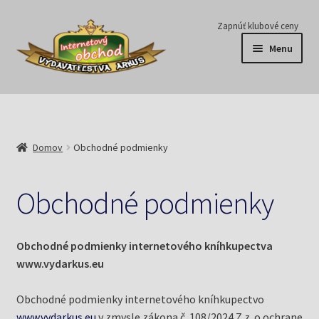
Preskočiť
Preskočiť
Zapnúť klubové ceny
na
na
Menu
navigáciu
obsah
Série
Časopisy
Domov
Obchodné podmienky
E-knihy
Obchodné podmienky
Predplatné
Pripravujeme
Obchodné podmienky internetového kníhkupectva
www.vydarkus.eu
Pre školy
Obchodné podmienky internetového kníhkupectvo
www.vydarkus.eu
v zmysle zákona č. 108/2024 Z.z. o ochrane