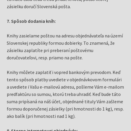
zásielku doručí Slovenská pošta.
7. Spôsob dodania kníh:
Knihy zasielame poštou na adresu objednávateľa na území
Slovenskej republiky formou dobierky. To znamená, že
zásielku zaplatíte pri preberaní poštovému
doručovateľovi, resp. priamo na pošte.
Knihy môžete zaplatiť i vopred bankovým prevodom. Keď
tento spôsob platby uvediete v objednávkovom formulári
a uvediete i Vašu e-mailovú adresu, pošleme Vám e-mailom
predfaktúru so sumou, ktorú treba uhradiť. Keď bude táto
suma pripísaná na náš účet, objednané tituly Vám zašleme
formou doporučenej zásielky (pri hmotnosti do 1 kg), resp.
ako balík (pri hmotnosti nad 1 kg).
8. Storno internetovej objednávky