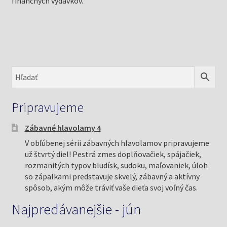
finančných výdavkov.
Pripravujeme
Zábavné hlavolamy 4
V obľúbenej sérii zábavných hlavolamov pripravujeme
už štvrtý diel! Pestrá zmes doplňovačiek, spájačiek,
rozmanitých typov bludísk, sudoku, maľovaniek, úloh
so zápalkami predstavuje skvelý, zábavný a aktívny
spôsob, akým môže tráviť vaše dieťa svoj voľný čas.
Najpredávanejšie - jún