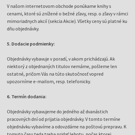
V našom internetovom obchode ponúkame knihy s
cenami, ktoré sú znížené o bežné zľavy, resp. o zľavy v rámci
mimoriadnych akcií (sekcia Akcie). Všetky ceny sú platné ku
dňu objednávky.
5. Dodacie podmienky:
Objednávky vybavuje v poradí, v akom prichádzajú. Ak
niektorý z objednaných titulov nemáme, pošleme len
ostatné, pričom Vás na túto skutočnosť vopred
upozorníme e-mailom, resp. telefonicky.
6. Termín dodania:
Objednávky vybavujeme do jedného až dvanástich
pracovných dní od prijatia objednávky. V tomto termíne
objednávku vybavíme a odovzdáme na poštovú prepravu. K
tomuto času teda treba pridať lehotu, počas ktorej