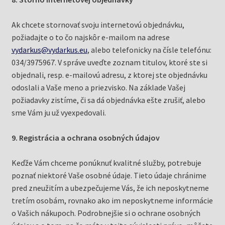
Ak chcete stornovať svoju internetovú objednávku,
požiadajte o to čo najskôr e-mailom na adrese
vydarkus@vydarkus.eu
, alebo telefonicky na čísle telefónu:
034/3975967. V správe uveďte zoznam titulov, ktoré ste si
objednali, resp. e-mailovú adresu, z ktorej ste objednávku
odoslali a Vaše meno a priezvisko. Na základe Vašej
požiadavky zistíme, či sa dá objednávka ešte zrušiť, alebo
sme Vám ju už vyexpedovali.
9. Registrácia a ochrana osobných údajov
Keďže Vám chceme ponúknuť kvalitné služby, potrebuje
poznať niektoré Vaše osobné údaje. Tieto údaje chránime
pred zneužitím a ubezpečujeme Vás, že ich neposkytneme
tretím osobám, rovnako ako im neposkytneme informácie
o Vašich nákupoch. Podrobnejšie si o ochrane osobných