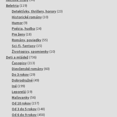
119
produktov
Beletria
119
produktov
23
Detektívky, thrillery, horory
23
10
produktov
Historické romány
10
9
produktov
Humor
9
produktov
24
Poézia, hudba
24
18
produktov
Pre ženy
18
produktov
55
Romány, poviedky
55
15
produktov
Sci-fi, fantasy
15
produktov
10
Životopisy, spomienky
10
736
produktov
Deti a mládež
736
213
produktov
Časopisy
213
produktov
60
Dievčenské romány
60
29
produktov
Do 3 rokov
29
produktov
49
Dobrodružné
49
199
produktov
Iné
199
produktov
19
Leporelá
19
produktov
56
Maľovanky
56
produktov
157
Od 10 rokov
157
produktov
148
Od 3 do 5 rokov
148
produktov
458
Od 6 do 9 rokov
458