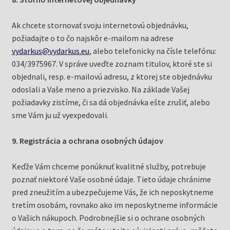
Ak chcete stornovať svoju internetovú objednávku,
požiadajte o to čo najskôr e-mailom na adrese
vydarkus@vydarkus.eu
, alebo telefonicky na čísle telefónu:
034/3975967. V správe uveďte zoznam titulov, ktoré ste si
objednali, resp. e-mailovú adresu, z ktorej ste objednávku
odoslali a Vaše meno a priezvisko. Na základe Vašej
požiadavky zistíme, či sa dá objednávka ešte zrušiť, alebo
sme Vám ju už vyexpedovali.
9. Registrácia a ochrana osobných údajov
Keďže Vám chceme ponúknuť kvalitné služby, potrebuje
poznať niektoré Vaše osobné údaje. Tieto údaje chránime
pred zneužitím a ubezpečujeme Vás, že ich neposkytneme
tretím osobám, rovnako ako im neposkytneme informácie
o Vašich nákupoch. Podrobnejšie si o ochrane osobných