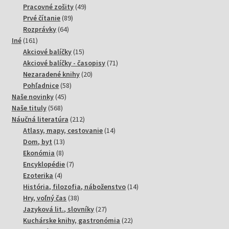
49
produktov
Pracovné zošity
49
89
produktov
Prvé čítanie
89
64
produktov
Rozprávky
64
161
produktov
Iné
161
produktov
15
Akciové balíčky
15
produktov
71
Akciové balíčky - časopisy
71
20
produktov
Nezaradené knihy
20
58
produktov
Pohľadnice
58
45
produktov
Naše novinky
45
568
produktov
Naše tituly
568
produktov
212
Náučná literatúra
212
produktov
14
Atlasy, mapy, cestovanie
14
13
produktov
Dom, byt
13
8
produktov
Ekonómia
8
produktov
7
Encyklopédie
7
4
produktov
Ezoterika
4
produkty
14
História, filozofia, náboženstvo
14
38
produktov
Hry, voľný čas
38
produktov
27
Jazyková lit., slovníky
27
produktov
22
Kuchárske knihy, gastronómia
22