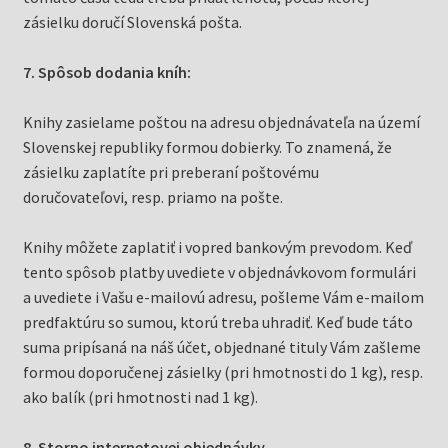
zásielku doručí Slovenská pošta.
7. Spôsob dodania kníh:
Knihy zasielame poštou na adresu objednávateľa na území
Slovenskej republiky formou dobierky. To znamená, že
zásielku zaplatíte pri preberaní poštovému
doručovateľovi, resp. priamo na pošte.
Knihy môžete zaplatiť i vopred bankovým prevodom. Keď
tento spôsob platby uvediete v objednávkovom formulári
a uvediete i Vašu e-mailovú adresu, pošleme Vám e-mailom
predfaktúru so sumou, ktorú treba uhradiť. Keď bude táto
suma pripísaná na náš účet, objednané tituly Vám zašleme
formou doporučenej zásielky (pri hmotnosti do 1 kg), resp.
ako balík (pri hmotnosti nad 1 kg).
8. Storno internetovej objednávky