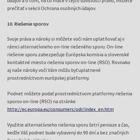
údajov a o tom, na čo máte v tejto súvislosti právo, môžete
prečítať v sekcii Ochrana osobných údajov.
10. Riešenie sporov
Svoje práva a nároky si môžete voči nám uplatňovať aj v
rámci alternatívneho on-line riešeného sporu. On-line
riešenie sporu zabezpečuje Európska komisia a slovenské
kontaktné miesto riešenia sporov on-line (RSO). Rovnako
aj naše nároky voči Vám môžu byť uplatnené
prostredníctvom európskej platformy.
Podnet môžete podať prostredníctvom platformy riešenia
sporov on-line (RSO) na stránke
http://ec.europa.eu/consumers/odr/index_en.htm
Využitie alternatívneho riešenia sporu šetrí peniaze a čas,
keďže Váš podnet bude vybavený do 90 dní a bez značných