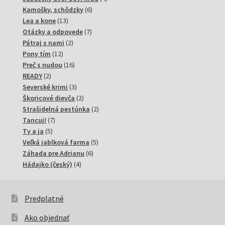
6
produkty
Kamošky, schôdzky
6
13
produktov
Lea a kone
13
produktov
7
Otázky a odpovede
7
2
produktov
Pátraj s nami
2
12
produkty
Pony tím
12
produktov
16
Preč s nudou
16
2
produktov
READY
2
produkty
3
Severské krimi
3
produkty
2
Škoricové dievča
2
produkty
2
Strašidelná pestúnka
2
7
produkty
Tancuj!
7
5
produktov
Ty a ja
5
produktov
5
Veľká jablková farma
5
6
produktov
Záhada pre Adrianu
6
4
produktov
Hádajko (český)
4
produkty
Predplatné
Ako objednať