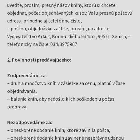
uveďte, prosím, presný názov knihy, ktorú si chcete
objednať, počet objednávaných kusov, Vašu presnú poštovú
adresu, prípadne aj telefónne číslo,
– poštou, objednávku zašlite, prosím, na adresu:
Vydavateľstvo Arkus, Komenského 934/52, 905 01 Senica, –
telefonicky na čísle: 034/3975967
2. Povinnosti predávajúceho:
Zodpovedáme za:
– druh a množstvo kníh v zásielke za cenu, platnú v čase
objednávania,
– balenie kníh, aby nedošlo k ich poškodeniu počas
prepravy.
Nezodpovedáme za:
– oneskorené dodanie kníh, ktoré zavinila pošta,
– oneskorené dodanie kníh zavinené nesprávne udanou