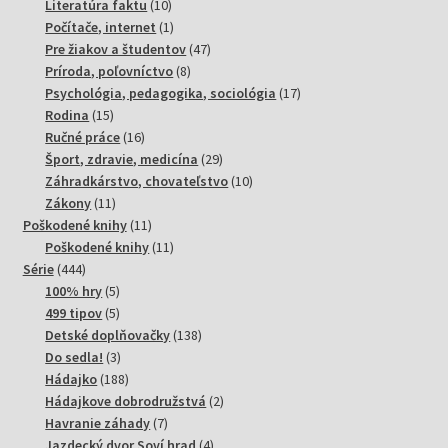
10
produktov
Literatúra faktu
10
produktov
1
Počítače, internet
1
produkt
47
Pre žiakov a študentov
47
8
produktov
Príroda, poľovníctvo
8
produktov
17
Psychológia, pedagogika, sociológia
17
15
produktov
Rodina
15
produktov
16
Ručné práce
16
produktov
29
Šport, zdravie, medicína
29
produktov
10
Záhradkárstvo, chovateľstvo
10
11
produktov
Zákony
11
produktov
11
Poškodené knihy
11
produktov
11
Poškodené knihy
11
444
produktov
Série
444
produktov
5
100% hry
5
produktov
5
499 tipov
5
produktov
138
Detské doplňovačky
138
3
produktov
Do sedla!
3
produkty
188
Hádajko
188
produktov
2
Hádajkove dobrodružstvá
2
7
produkty
Havranie záhady
7
produktov
4
Jazdecký dvor Soví hrad
4