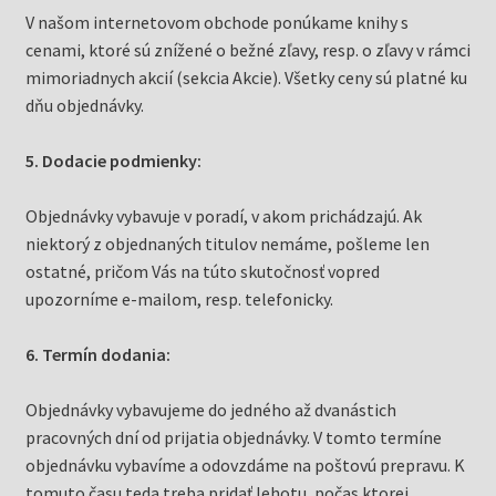
V našom internetovom obchode ponúkame knihy s
cenami, ktoré sú znížené o bežné zľavy, resp. o zľavy v rámci
mimoriadnych akcií (sekcia Akcie). Všetky ceny sú platné ku
dňu objednávky.
5. Dodacie podmienky:
Objednávky vybavuje v poradí, v akom prichádzajú. Ak
niektorý z objednaných titulov nemáme, pošleme len
ostatné, pričom Vás na túto skutočnosť vopred
upozorníme e-mailom, resp. telefonicky.
6. Termín dodania:
Objednávky vybavujeme do jedného až dvanástich
pracovných dní od prijatia objednávky. V tomto termíne
objednávku vybavíme a odovzdáme na poštovú prepravu. K
tomuto času teda treba pridať lehotu, počas ktorej