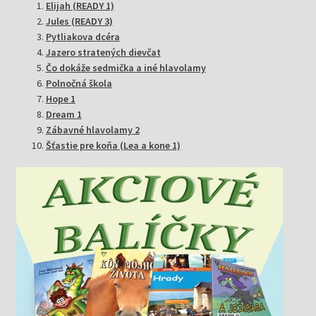
Elijah (READY 1)
Jules (READY 3)
Pytliakova dcéra
Jazero stratených dievčat
Čo dokáže sedmička a iné hlavolamy
Polnočná škola
Hope 1
Dream 1
Zábavné hlavolamy 2
Šťastie pre koňa (Lea a kone 1)