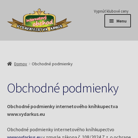
Preskočiť
Preskočiť
Vypnúť klubové ceny
na
na
Menu
navigáciu
obsah
Série
Časopisy
Domov
Obchodné podmienky
E-knihy
Obchodné podmienky
Predplatné
Pripravujeme
Obchodné podmienky internetového kníhkupectva
www.vydarkus.eu
Pre školy
Obchodné podmienky internetového kníhkupectvo
www.vydarkus.eu
v zmysle zákona č. 108/2024 Z.z. o ochrane