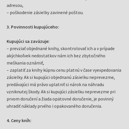
adresou,
– poškodenie zásielky zavinené poštou.
3. Povinnosti kupujúceho:
Kupujúci sa zaväzuje:
– prevziať objednané knihy, skontrolovať ich a v prípade
akýchkoľvek nedostatkov nám ich bez zbytočného
meškania oznámiť,
– zaplatiť za knihy kúpnu cenu platnú v čase vyexpedovania
zásielky. Ak si kupujúci objednanú zásielku neprevezme,
predávajúci má právo uplatniť si nárok na náhradu
vzniknutej škody. Ak si kupujúci zásielku neprevezme pri
prvom doručení a žiada opätovné doručenie, je povinný
uhradiť náklady prvého i opakovaného doručenia.
4. Ceny kníh: