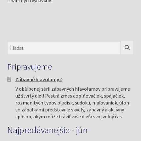
finančných výdavkov.
Pripravujeme
Zábavné hlavolamy 4
V obľúbenej sérii zábavných hlavolamov pripravujeme
už štvrtý diel! Pestrá zmes doplňovačiek, spájačiek,
rozmanitých typov bludísk, sudoku, maľovaniek, úloh
so zápalkami predstavuje skvelý, zábavný a aktívny
spôsob, akým môže tráviť vaše dieťa svoj voľný čas.
Najpredávanejšie - jún