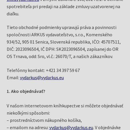
Knižný klub
spotrebiteľa pri predaji na základe zmluvy uzatvorenej na
diaľku.
Kontakt
Tieto obchodné podmienky upravujú práva a povinnosti
spoločnosti ARKUS vydavateľstvo, s.r.o., Komenského
934/52, 905 01 Senica, Slovenská republika, IČO: 45707511,
DIČ: 2023096504, IČ DPH: SK2023096504, zapísanej do OR
OS Trnava, odd: Sro, vl.č.: 26070/T, a našich zákazníkov.
Telefónny kontakt: +421 34 397 59 67
Email:
vydarkus@vydarkus.eu
1. Ako objednávať?
V našom internetovom kníhkupectve si môžete objednávať
niekoľkými spôsobmi:
– prostredníctvom nákupného košíka,
– emailom na adresu:
vydarkus@vydarkus.eu
. V objednávke