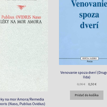
Venovanie spoza dverí (Drug
Ilda)
Pôvodná
Aktuáln
0,96
€
0,50
€
cena
cena
bola:
je:
Pridať do košíka
éky na mor Amora/Remedia
0,96 €.
0,50 €.
oris (Naso, Publius Ovidius)