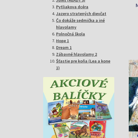
M
Pytliakova dcéra
Jazero stratených dievčat
Čo dokáže sedmička a iné
hlavolamy
Polnočná škola
Hope 1
Dream 1
Zábavné hlavolamy 2
Šťastie pre koňa (Lea a kone
1)