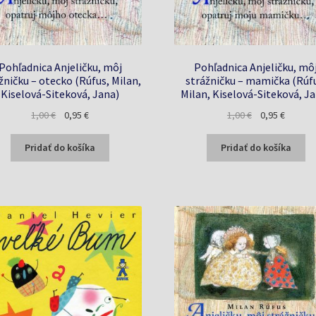
Pohľadnica Anjeličku, môj
Pohľadnica Anjeličku, mô
žničku – otecko (Rúfus, Milan,
strážničku – mamička (Rúf
Kiselová-Siteková, Jana)
Milan, Kiselová-Siteková, J
Pôvodná
Aktuálna
Pôvodná
Aktuáln
1,00
€
0,95
€
1,00
€
0,95
€
cena
cena
cena
cena
bola:
je:
bola:
je:
Pridať do košíka
Pridať do košíka
1,00 €.
0,95 €.
1,00 €.
0,95 €.