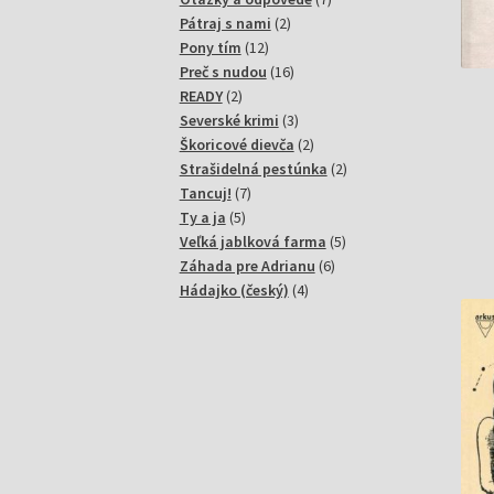
2
produktov
Pátraj s nami
2
12
produkty
Pony tím
12
produktov
16
Preč s nudou
16
2
produktov
READY
2
produkty
3
Severské krimi
3
produkty
2
Škoricové dievča
2
produkty
2
Strašidelná pestúnka
2
7
produkty
Tancuj!
7
5
produktov
Ty a ja
5
produktov
5
Veľká jablková farma
5
6
produktov
Záhada pre Adrianu
6
4
produktov
Hádajko (český)
4
produkty