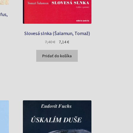
fus,
na
Slovesá slnka (Šalamun, Tomaž)
Pôvodná
Aktuálna
7,40
€
7,14
€
€.
cena
cena
bola:
je:
Pridať do košíka
7,40 €.
7,14 €.