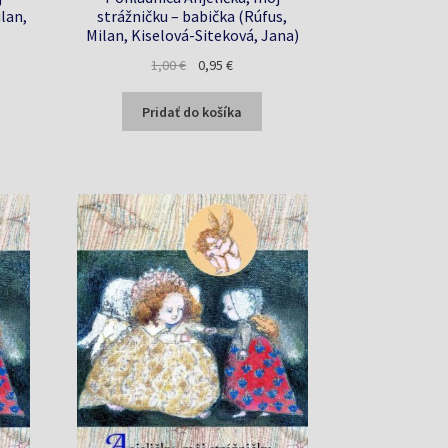
ilan,
strážničku – babička (Rúfus,
Milan, Kiselová-Siteková, Jana)
a
Pôvodná
Aktuálna
1,00
€
0,95
€
cena
cena
bola:
je:
Pridať do košíka
1,00 €.
0,95 €.