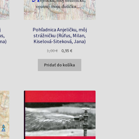
j
Pohľadnica Anjeličku, môj
us,
strážničku (Rúfus, Milan,
ana)
Kiselová-Siteková, Jana)
a
Pôvodná
Aktuálna
1,00
€
0,95
€
cena
cena
bola:
je:
Pridať do košíka
1,00 €.
0,95 €.