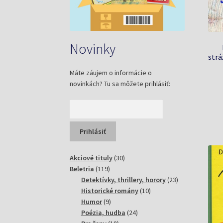
Novinky
strá
Máte záujem o informácie o
novinkách? Tu sa môžete prihlásiť:
30
Akciové tituly
30
119
produktov
Beletria
119
produktov
23
Detektívky, thrillery, horory
23
10
produktov
Historické romány
10
9
produktov
Humor
9
produktov
24
Poézia, hudba
24