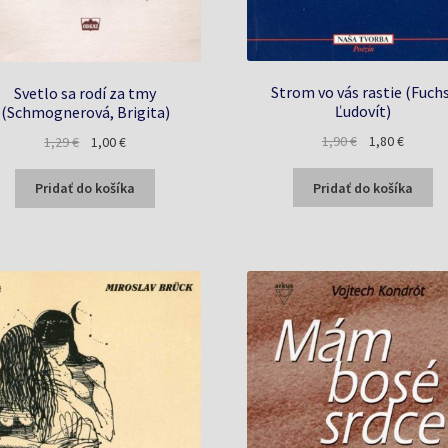
Strom vo vás rastie (Fuchs
Svetlo sa rodí za tmy
Ľudovít)
(Schmognerová, Brigita)
Pôvodná
Aktuáln
Pôvodná
Aktuálna
1,90
€
1,80
€
1,29
€
1,00
€
cena
cena
cena
cena
bola:
je:
bola:
je:
Pridať do košíka
Pridať do košíka
1,90 €.
1,80 €.
1,29 €.
1,00 €.