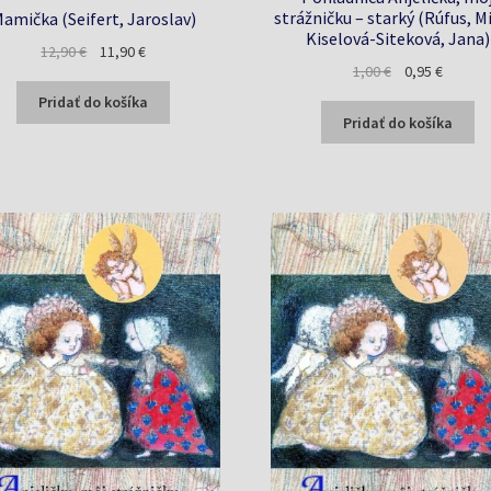
strážničku – starký (Rúfus, M
amička (Seifert, Jaroslav)
Kiselová-Siteková, Jana)
Pôvodná
Aktuálna
12,90
€
11,90
€
Pôvodná
Aktuáln
1,00
€
0,95
€
cena
cena
cena
cena
bola:
je:
Pridať do košíka
bola:
je:
12,90 €.
11,90 €.
Pridať do košíka
1,00 €.
0,95 €.