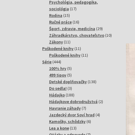
produktov
Psychológia, pedagogika,
17
sociológia
17
15
produktov
Rodina
15
produktov
16
Ručné práce
16
produktov
29
Šport, zdravie, medicína
29
produktov
10
Záhradkárstvo, chovateľstvo
10
11
produktov
Zákony
11
produktov
11
Poškodené knihy
11
produktov
11
Poškodené knihy
11
444
produktov
Série
444
produktov
5
100% hry
5
produktov
5
499 tipov
5
produktov
138
Detské doplňovačky
138
3
produktov
Do sedla!
3
produkty
188
Hádajko
188
produktov
2
Hádajkove dobrodružstvá
2
7
produkty
Havranie záhady
7
produktov
4
Jazdecký dvor Soví hrad
4
6
produkty
Kamošky, schôdzky
6
13
produktov
Lea a kone
13
produktov
7
Otázky a odpovede
7