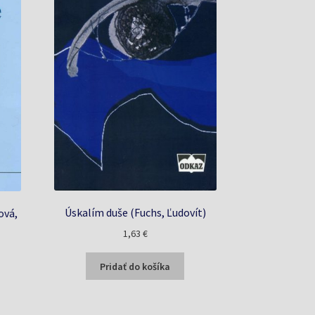
Úskalím duše (Fuchs, Ľudovít)
ová,
1,63
€
a
Pridať do košíka