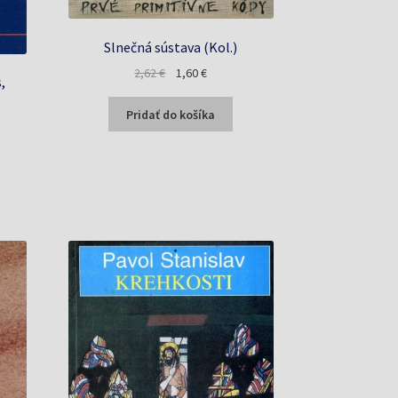
Slnečná sústava (Kol.)
Pôvodná
Aktuálna
2,62
€
1,60
€
,
cena
cena
bola:
je:
Pridať do košíka
a
2,62 €.
1,60 €.