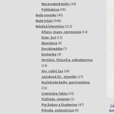
20
produktov
Nezaradené knihy
20
58
produktov
Pohľadnice
58
45
produktov
Naše novinky
45
568
produktov
Naše tituly
568
produktov
212
Náučná literatúra
212
produktov
14
Atlasy, mapy, cestovanie
14
13
produktov
Dom, byt
13
8
produktov
Ekonómia
8
produktov
7
Encyklopédie
7
4
produktov
Ezoterika
4
produkty
História, filozofia, náboženstvo
14
14
produktov
38
Hry, voľný čas
38
produktov
27
Jazyková lit., slovníky
27
produktov
Kuchárske knihy, gastronómia
22
22
produktov
10
Literatúra faktu
10
produktov
1
Počítače, internet
1
produkt
47
Pre žiakov a študentov
47
L
8
produktov
Am
Príroda, poľovníctvo
8