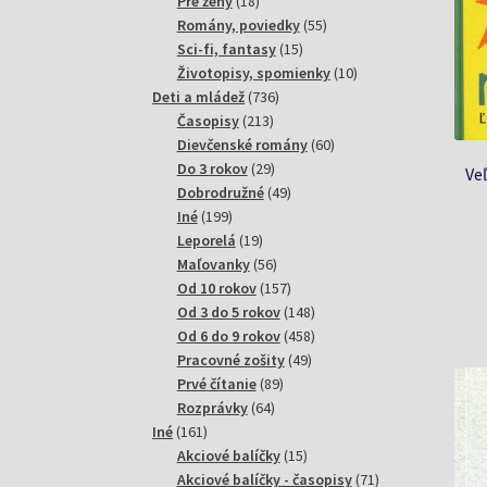
18
produktov
Pre ženy
18
produktov
55
Romány, poviedky
55
15
produktov
Sci-fi, fantasy
15
produktov
10
Životopisy, spomienky
10
736
produktov
Deti a mládež
736
213
produktov
Časopisy
213
produktov
60
Dievčenské romány
60
29
produktov
Do 3 rokov
29
Ve
produktov
49
Dobrodružné
49
199
produktov
Iné
199
produktov
19
Leporelá
19
produktov
56
Maľovanky
56
produktov
157
Od 10 rokov
157
produktov
148
Od 3 do 5 rokov
148
produktov
458
Od 6 do 9 rokov
458
49
produktov
Pracovné zošity
49
89
produktov
Prvé čítanie
89
64
produktov
Rozprávky
64
161
produktov
Iné
161
produktov
15
Akciové balíčky
15
produktov
71
Akciové balíčky - časopisy
71