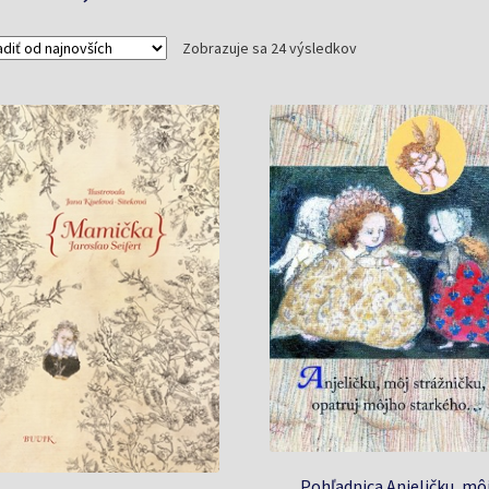
Zoradené
Zobrazuje sa 24 výsledkov
podľa
najnovších
Pohľadnica Anjeličku, mô