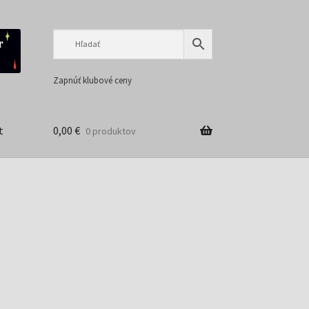
Preskočiť
Preskočiť
na
na
navigáciu
obsah
Zapnúť klubové ceny
t
0,00
€
0 produktov