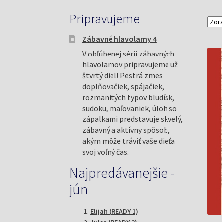
Pripravujeme
Zábavné hlavolamy 4
V obľúbenej sérii zábavných
hlavolamov pripravujeme už
štvrtý diel! Pestrá zmes
doplňovačiek, spájačiek,
rozmanitých typov bludísk,
sudoku, maľovaniek, úloh so
zápalkami predstavuje skvelý,
zábavný a aktívny spôsob,
akým môže tráviť vaše dieťa
svoj voľný čas.
Najpredávanejšie -
jún
Elijah (READY 1)
Jules (READY 3)