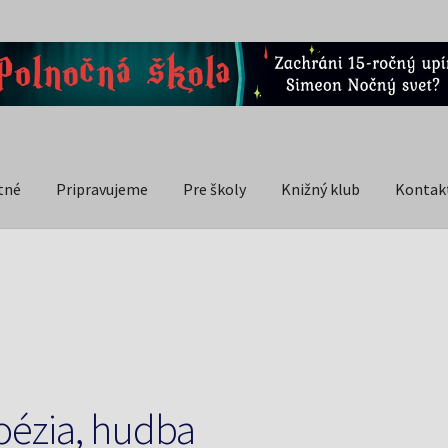
tné
Pripravujeme
Pre školy
Knižný klub
Kontak
oézia, hudba