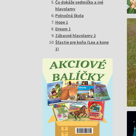
Čo dokáže sedmička a iné
hlavolamy
Polnočná škola
Hope 1
Dream 1
Zábavné hlavolamy 2
Šťastie pre koňa (Lea a kone
1)