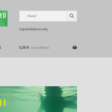
Preskočiť
Preskočiť
na
na
navigáciu
obsah
Zapnúť klubové ceny
t
0,00
€
0 produktov