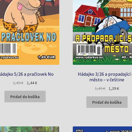
ádajko 5/26 a pračlovek No
Hádajko 3/26 a propadající 
město – v češtine
Pôvodná
Aktuálna
1,49
€
1,44
€
Pôvodná
Aktuáln
1,49
€
1,39
€
cena
cena
cena
cena
bola:
je:
Pridať do košíka
bola:
je:
1,49 €.
1,44 €.
Pridať do košíka
1,49 €.
1,39 €.