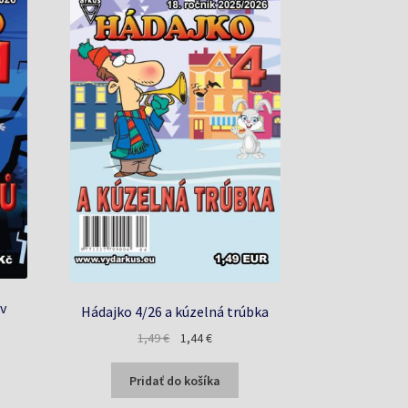
(v
Hádajko 4/26 a kúzelná trúbka
Pôvodná
Aktuálna
1,49
€
1,44
€
a
cena
cena
bola:
je:
Pridať do košíka
1,49 €.
1,44 €.