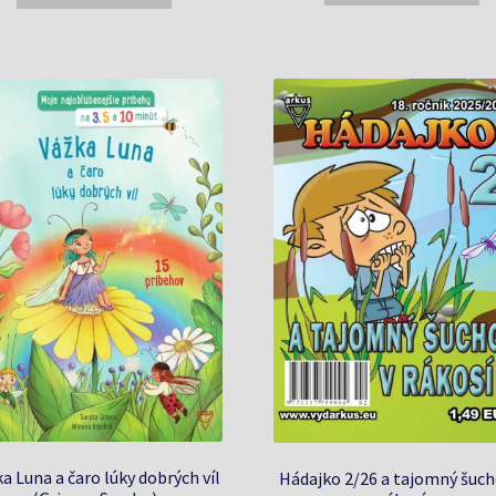
1,49 €.
1,39 €.
1,49 €.
1,39 €.
a Luna a čaro lúky dobrých víl
Hádajko 2/26 a tajomný šuch