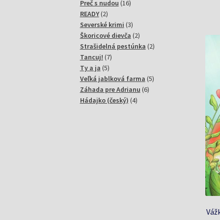
produktov
16
Preč s nudou
16
2
produktov
READY
2
produkty
3
Severské krimi
3
produkty
2
Škoricové dievča
2
produkty
2
Strašidelná pestúnka
2
7
produkty
Tancuj!
7
5
produktov
Ty a ja
5
produktov
5
Veľká jablková farma
5
6
produktov
Záhada pre Adrianu
6
4
produktov
Hádajko (český)
4
produkty
Vážk