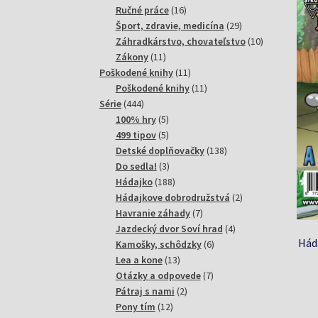
produktov
16
Ručné práce
16
produktov
29
Šport, zdravie, medicína
29
produktov
10
Záhradkárstvo, chovateľstvo
10
11
produktov
Zákony
11
produktov
11
Poškodené knihy
11
produktov
11
Poškodené knihy
11
444
produktov
Série
444
produktov
5
100% hry
5
produktov
5
499 tipov
5
produktov
138
Detské doplňovačky
138
3
produktov
Do sedla!
3
produkty
188
Hádajko
188
produktov
2
Hádajkove dobrodružstvá
2
7
produkty
Havranie záhady
7
produktov
4
Jazdecký dvor Soví hrad
4
Hád
6
produkty
Kamošky, schôdzky
6
13
produktov
Lea a kone
13
produktov
7
Otázky a odpovede
7
2
produktov
Pátraj s nami
2
12
produkty
Pony tím
12