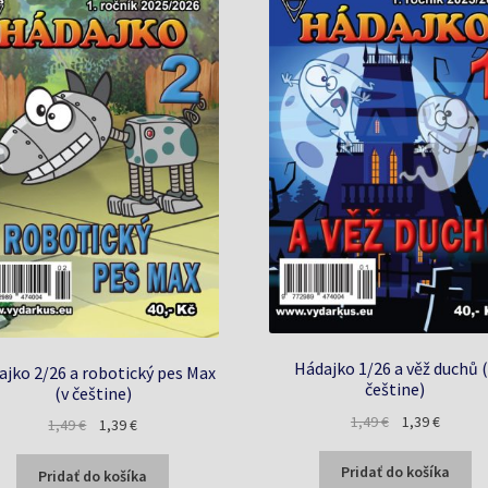
Hádajko 1/26 a věž duchů 
ajko 2/26 a robotický pes Max
češtine)
(v češtine)
Pôvodná
Aktuáln
1,49
€
1,39
€
Pôvodná
Aktuálna
1,49
€
1,39
€
cena
cena
cena
cena
bola:
je:
bola:
je:
Pridať do košíka
Pridať do košíka