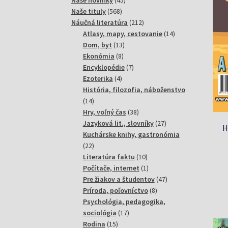
Naše novinky
45
568
produktov
Naše tituly
568
produktov
212
Náučná literatúra
212
produktov
14
Atlasy, mapy, cestovanie
14
13
produktov
Dom, byt
13
8
produktov
Ekonómia
8
produktov
7
Encyklopédie
7
4
produktov
Ezoterika
4
produkty
História, filozofia, náboženstvo
14
14
produktov
38
Hry, voľný čas
38
produktov
27
Jazyková lit., slovníky
27
H
produktov
Kuchárske knihy, gastronómia
22
22
produktov
10
Literatúra faktu
10
produktov
1
Počítače, internet
1
produkt
47
Pre žiakov a študentov
47
8
produktov
Príroda, poľovníctvo
8
produktov
Psychológia, pedagogika,
17
sociológia
17
15
produktov
Rodina
15