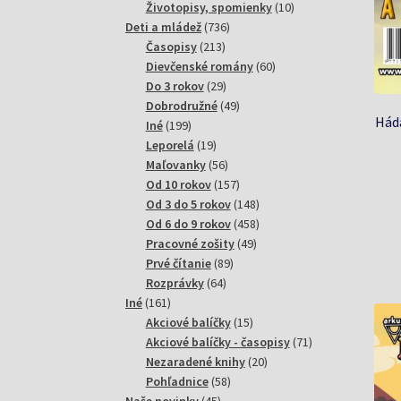
produktov
10
Životopisy, spomienky
10
736
produktov
Deti a mládež
736
213
produktov
Časopisy
213
produktov
60
Dievčenské romány
60
29
produktov
Do 3 rokov
29
produktov
49
Dobrodružné
49
Háda
199
produktov
Iné
199
produktov
19
Leporelá
19
produktov
56
Maľovanky
56
produktov
157
Od 10 rokov
157
produktov
148
Od 3 do 5 rokov
148
produktov
458
Od 6 do 9 rokov
458
49
produktov
Pracovné zošity
49
89
produktov
Prvé čítanie
89
64
produktov
Rozprávky
64
161
produktov
Iné
161
produktov
15
Akciové balíčky
15
produktov
71
Akciové balíčky - časopisy
71
20
produktov
Nezaradené knihy
20
58
produktov
Pohľadnice
58
45
produktov