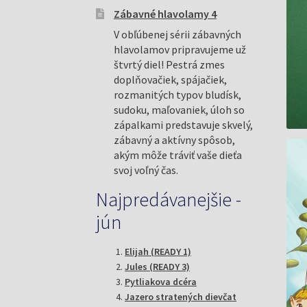
Zábavné hlavolamy 4
V obľúbenej sérii zábavných
hlavolamov pripravujeme už
štvrtý diel! Pestrá zmes
doplňovačiek, spájačiek,
rozmanitých typov bludísk,
sudoku, maľovaniek, úloh so
zápalkami predstavuje skvelý,
zábavný a aktívny spôsob,
akým môže tráviť vaše dieťa
svoj voľný čas.
Najpredávanejšie -
jún
Elijah (READY 1)
Jules (READY 3)
Pytliakova dcéra
Jazero stratených dievčat