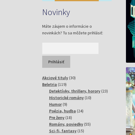
Novinky
Máte záujem o informácie o
novinkách? Tu sa môžete prihlásiť:
30
Akciové tituly
30
119
produktov
Beletria
119
produktov
23
Detektívky, thrillery, horory
23
10
produktov
Historické romány
10
9
produktov
Humor
9
produktov
24
Poézia, hudba
24
18
produktov
Pre ženy
18
produktov
55
Romány, poviedky
55
15
produktov
Sci-fi, fantasy
15