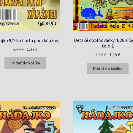
Detské doplňovačky 4/26 a ľu
jko 9/26 a harfa pani kňažnej
telo 2
Pôvodná
Aktuálna
1,49
€
1,39
€
Pôvodná
Aktuáln
1,29
€
1,19
€
cena
cena
cena
cena
bola:
je:
Pridať do košíka
bola:
je:
Pridať do košíka
1,49 €.
1,39 €.
1,29 €.
1,19 €.