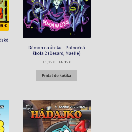
dské
Démon na úteku – Polnočná
škola 2 (Desard, Maelle)
a
Pôvodná
Aktuálna
15,95
€
14,95
€
cena
cena
bola:
je:
Pridať do košíka
15,95 €.
14,95 €.