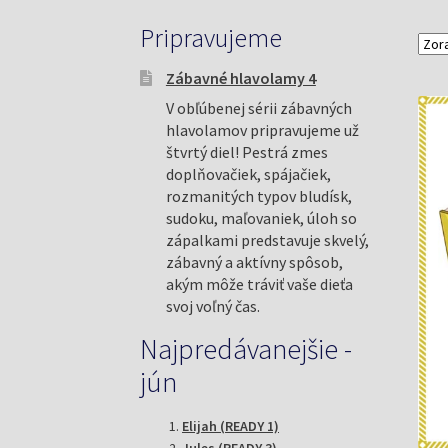
Pripravujeme
Zábavné hlavolamy 4
V obľúbenej sérii zábavných
hlavolamov pripravujeme už
štvrtý diel! Pestrá zmes
doplňovačiek, spájačiek,
rozmanitých typov bludísk,
sudoku, maľovaniek, úloh so
zápalkami predstavuje skvelý,
zábavný a aktívny spôsob,
akým môže tráviť vaše dieťa
svoj voľný čas.
Najpredávanejšie -
jún
Elijah (READY 1)
Jules (READY 3)