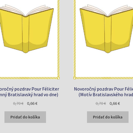
ročný pozdrav Pour Féliciter
Novoročný pozdrav Pour Féli
mný Bratislavský hrad vo dne)
(Motív Bratislavského hrad
Pôvodná
Aktuálna
Pôvodná
Aktuáln
0,70
€
0,66
€
0,70
€
0,66
€
cena
cena
cena
cena
bola:
je:
bola:
je:
Pridať do košíka
Pridať do košíka
0,70 €.
0,66 €.
0,70 €.
0,66 €.