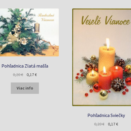
Pohľadnica Zlatá mašľa
Pôvodná
Aktuálna
0,20
€
0,17
€
cena
cena
bola:
je:
Viac info
0,20 €.
0,17 €.
Pohľadnica Sviečky
Pôvodná
Aktuáln
0,20
€
0,17
€
cena
cena