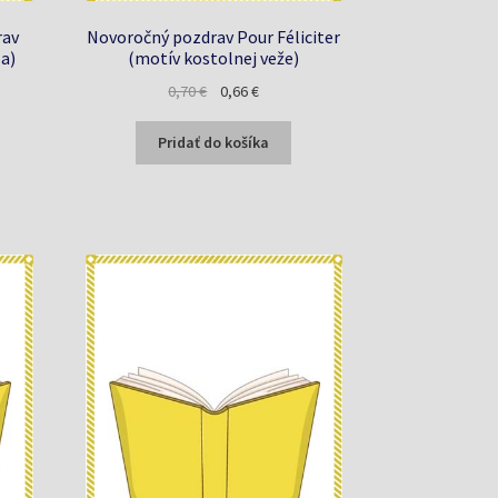
rav
Novoročný pozdrav Pour Féliciter
a)
(motív kostolnej veže)
a
Pôvodná
Aktuálna
0,70
€
0,66
€
cena
cena
bola:
je:
Pridať do košíka
0,70 €.
0,66 €.