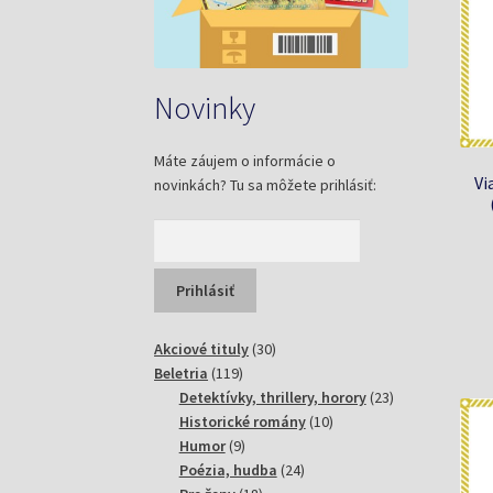
Novinky
Máte záujem o informácie o
Vi
novinkách? Tu sa môžete prihlásiť:
30
Akciové tituly
30
119
produktov
Beletria
119
produktov
23
Detektívky, thrillery, horory
23
10
produktov
Historické romány
10
9
produktov
Humor
9
produktov
24
Poézia, hudba
24