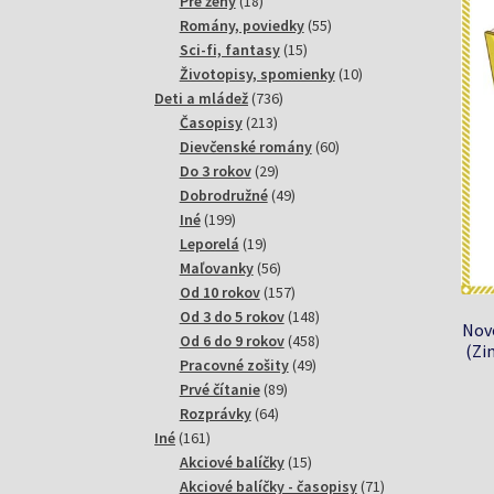
18
produktov
Pre ženy
18
produktov
55
Romány, poviedky
55
15
produktov
Sci-fi, fantasy
15
produktov
10
Životopisy, spomienky
10
736
produktov
Deti a mládež
736
213
produktov
Časopisy
213
produktov
60
Dievčenské romány
60
29
produktov
Do 3 rokov
29
produktov
49
Dobrodružné
49
199
produktov
Iné
199
produktov
19
Leporelá
19
produktov
56
Maľovanky
56
produktov
157
Od 10 rokov
157
produktov
148
Od 3 do 5 rokov
148
Novo
produktov
458
Od 6 do 9 rokov
458
(Zi
49
produktov
Pracovné zošity
49
89
produktov
Prvé čítanie
89
64
produktov
Rozprávky
64
161
produktov
Iné
161
produktov
15
Akciové balíčky
15
produktov
71
Akciové balíčky - časopisy
71