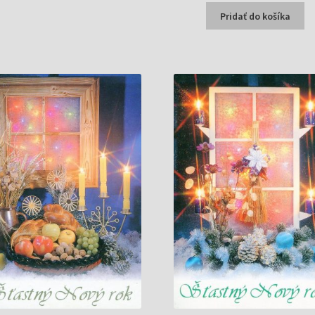
bola:
je:
Pridať do košíka
0,20 €.
0,17 €.