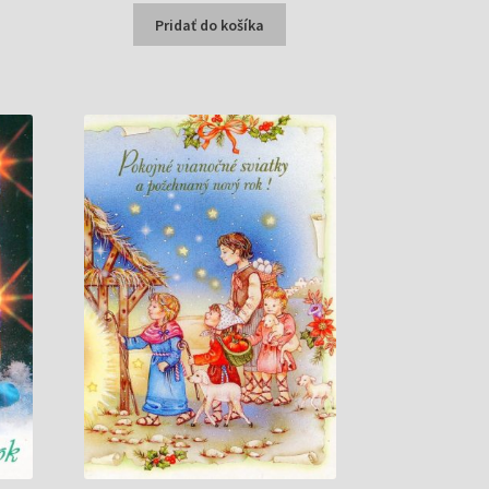
bola:
je:
Pridať do košíka
0,20 €.
0,17 €.