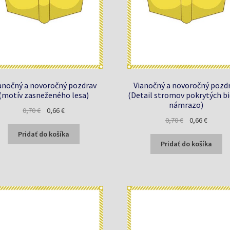
anočný a novoročný pozdrav
Vianočný a novoročný pozd
(motív zasneženého lesa)
(Detail stromov pokrytých b
námrazo)
Pôvodná
Aktuálna
0,70
€
0,66
€
Pôvodná
Aktuáln
0,70
€
0,66
€
cena
cena
cena
cena
bola:
je:
Pridať do košíka
bola:
je:
0,70 €.
0,66 €.
Pridať do košíka
0,70 €.
0,66 €.