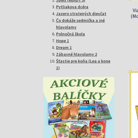
Pytliakova dcéra
Vi
Jazero stratených dievčat
(Mo
Čo dokáže sedmička a iné
hlavolamy
Polnočná škola
Hope 1
Dream 1
Zábavné hlavolamy 2
Šťastie pre koňa (Lea a kone
1)