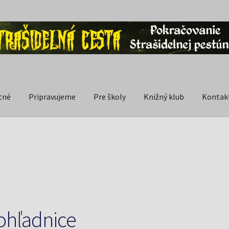
tné
Pripravujeme
Pre školy
Knižný klub
Kontak
ohľadnice