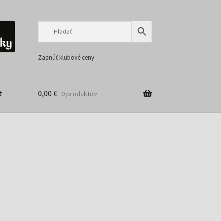
Preskočiť
Preskočiť
na
na
navigáciu
obsah
Zapnúť klubové ceny
t
0,00
€
0 produktov