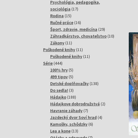
produktov
Psychológia, pedagogika,
17
sociológia
17
15
produktov
Rodina
15
produktov
16
Ručné práce
16
produktov
29
Šport, zdravie, medicína
29
produktov
10
Záhradkárstvo, chovateľstvo
10
11
produktov
Zákony
11
produktov
11
Poškodené knihy
11
produktov
11
Poškodené knihy
11
444
produktov
Série
444
produktov
5
100% hry
5
produktov
5
499 tipov
5
produktov
138
Detské doplňovačky
138
3
produktov
Do sedla!
3
produkty
188
Hádajko
188
produktov
2
Hádajkove dobrodružstvá
2
7
produkty
Havranie záhady
7
produktov
4
Jazdecký dvor Soví hrad
4
6
produkty
Kamošky, schôdzky
6
13
produktov
Lea a kone
13
produktov
7
Otázky a odpovede
7