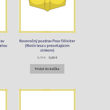
rav
Novoročný pozdrav Pour Féliciter
ielou
(Motív lesa s presvitajúcim
slnkom)
a
Pôvodná
Aktuálna
0,70
€
0,66
€
cena
cena
bola:
je:
Pridať do košíka
0,70 €.
0,66 €.