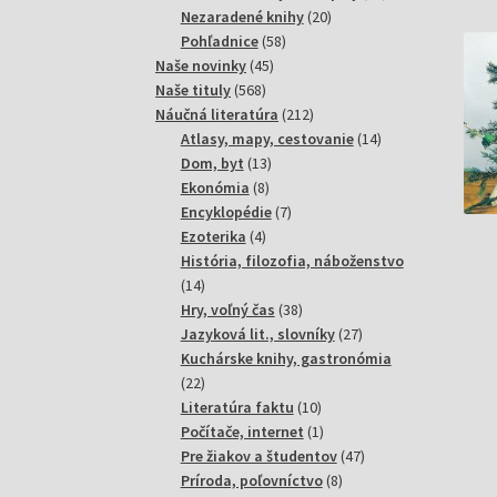
20
produktov
Nezaradené knihy
20
58
produktov
Pohľadnice
58
45
produktov
Naše novinky
45
568
produktov
Naše tituly
568
produktov
212
Náučná literatúra
212
produktov
14
Atlasy, mapy, cestovanie
14
13
produktov
Dom, byt
13
8
produktov
Ekonómia
8
produktov
7
Encyklopédie
7
4
produktov
Ezoterika
4
produkty
História, filozofia, náboženstvo
14
14
produktov
38
Hry, voľný čas
38
produktov
27
Jazyková lit., slovníky
27
produktov
Kuchárske knihy, gastronómia
22
22
produktov
10
Literatúra faktu
10
produktov
1
Počítače, internet
1
produkt
47
Pre žiakov a študentov
47
8
produktov
Príroda, poľovníctvo
8