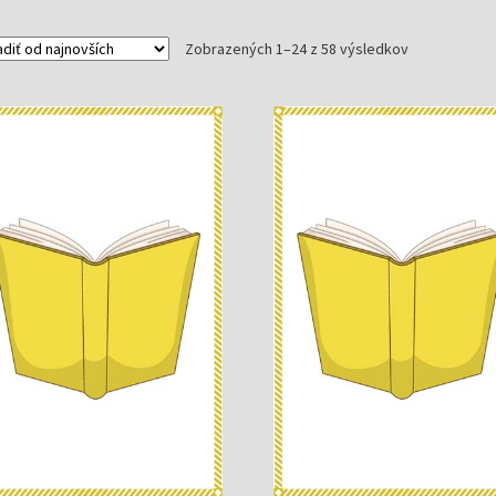
Zoradené
Zobrazených 1–24 z 58 výsledkov
podľa
najnovších