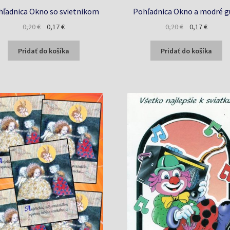
ľadnica Okno so svietnikom
Pohľadnica Okno a modré g
Pôvodná
Aktuálna
Pôvodná
Aktuáln
0,20
€
0,17
€
0,20
€
0,17
€
cena
cena
cena
cena
bola:
je:
bola:
je:
Pridať do košíka
Pridať do košíka
0,20 €.
0,17 €.
0,20 €.
0,17 €.