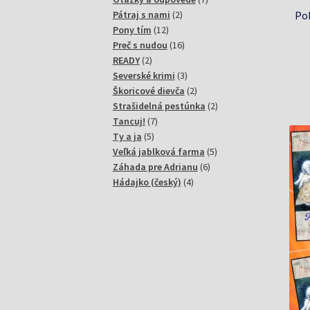
2
produktov
Pátraj s nami
2
Poh
12
produkty
Pony tím
12
produktov
16
Preč s nudou
16
2
produktov
READY
2
produkty
3
Severské krimi
3
produkty
2
Škoricové dievča
2
produkty
2
Strašidelná pestúnka
2
7
produkty
Tancuj!
7
5
produktov
Ty a ja
5
produktov
5
Veľká jablková farma
5
6
produktov
Záhada pre Adrianu
6
4
produktov
Hádajko (český)
4
produkty