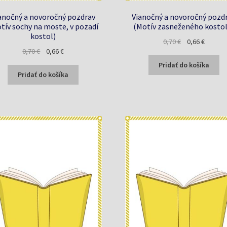
anočný a novoročný pozdrav
Vianočný a novoročný pozd
tív sochy na moste, v pozadí
(Motív zasneženého kostol
kostol)
Pôvodná
Aktuáln
0,70
€
0,66
€
Pôvodná
Aktuálna
0,70
€
0,66
€
cena
cena
cena
cena
bola:
je:
Pridať do košíka
bola:
je:
0,70 €.
0,66 €.
Pridať do košíka
0,70 €.
0,66 €.