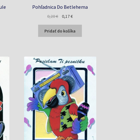
ule
Pohľadnica Do Betlehema
a
Pôvodná
Aktuálna
0,20
€
0,17
€
cena
cena
bola:
je:
Pridať do košíka
0,20 €.
0,17 €.