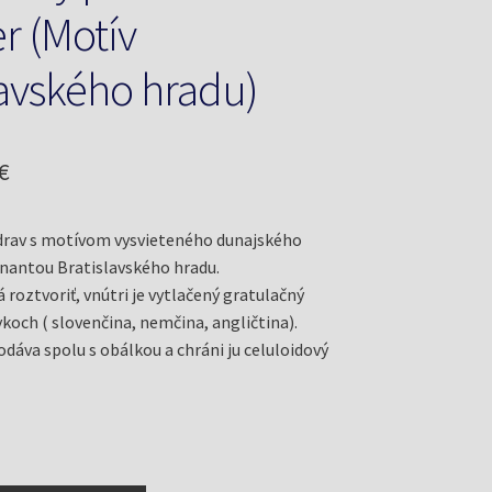
er (Motív
lavského hradu)
odná
Aktuálna
€
cena
rav s motívom vysvieteného dunajského
je:
nantou Bratislavského hradu.
€.
0,66 €.
 roztvoriť, vnútri je vytlačený gratulačný
ykoch ( slovenčina, nemčina, angličtina).
odáva spolu s obálkou a chráni ju celuloidový