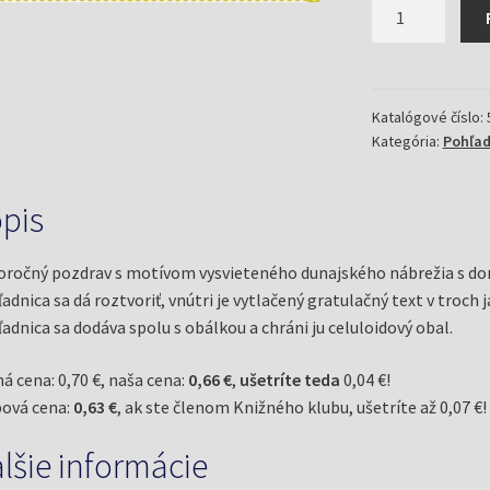
množstvo
Novoročný
pozdrav
Pour
Féliciter
Katalógové číslo:
Kategória:
Pohľad
(Motív
Bratislavského
hradu)
pis
ročný pozdrav s motívom vysvieteného dunajského nábrežia s do
adnica sa dá roztvoriť, vnútri je vytlačený gratulačný text v troch 
adnica sa dodáva spolu s obálkou a chráni ju celuloidový obal.
á cena: 0,70 €, naša cena:
0,66 €
,
ušetríte teda
0,04 €!
ová cena:
0,63 €
, ak ste členom Knižného klubu, ušetríte až 0,07 €!
lšie informácie