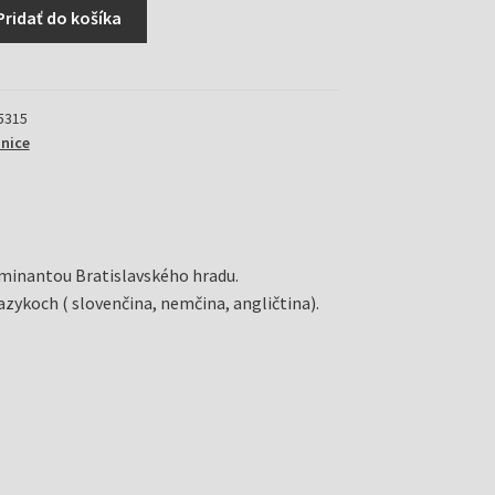
Pridať do košíka
5315
nice
minantou Bratislavského hradu.
jazykoch ( slovenčina, nemčina, angličtina).