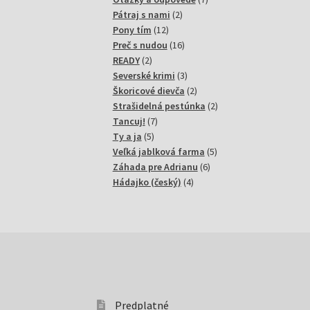
2
produktov
Pátraj s nami
2
12
produkty
Pony tím
12
produktov
16
Preč s nudou
16
2
produktov
READY
2
produkty
3
Severské krimi
3
produkty
2
Škoricové dievča
2
produkty
2
Strašidelná pestúnka
2
7
produkty
Tancuj!
7
5
produktov
Ty a ja
5
produktov
5
Veľká jablková farma
5
6
produktov
Záhada pre Adrianu
6
4
produktov
Hádajko (český)
4
produkty
Predplatné