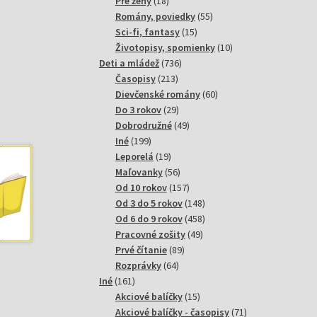
18
produktov
Pre ženy
18
produktov
55
Romány, poviedky
55
15
produktov
Sci-fi, fantasy
15
produktov
10
Životopisy, spomienky
10
736
produktov
Deti a mládež
736
213
produktov
Časopisy
213
produktov
60
Dievčenské romány
60
29
produktov
Do 3 rokov
29
produktov
49
Dobrodružné
49
199
produktov
Iné
199
produktov
19
Leporelá
19
produktov
56
Maľovanky
56
produktov
157
Od 10 rokov
157
produktov
148
Od 3 do 5 rokov
148
produktov
458
Od 6 do 9 rokov
458
49
produktov
Pracovné zošity
49
89
produktov
Prvé čítanie
89
64
produktov
Rozprávky
64
161
produktov
Iné
161
produktov
15
Akciové balíčky
15
produktov
71
Akciové balíčky - časopisy
71