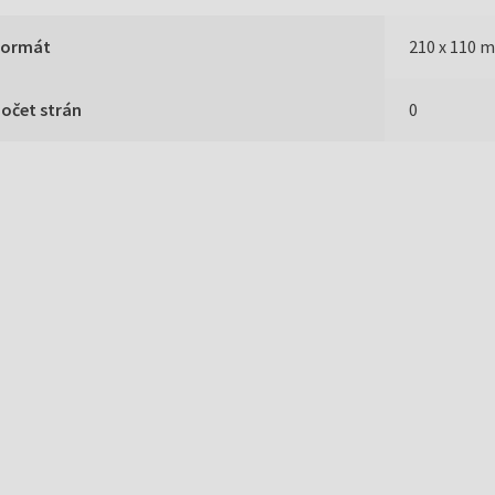
Formát
210 x 110 
očet strán
0