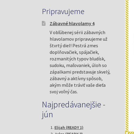
Pripravujeme
Zábavné hlavolamy 4
V obľúbenej sérii zábavných
hlavolamov pripravujeme už
štvrtý diel! Pestrá zmes
doplňovačiek, spájačiek,
rozmanitých typov bludísk,
sudoku, maľovaniek, úloh so
zápalkami predstavuje skvelý,
zábavný a aktívny spôsob,
akým môže tráviť vaše dieťa
svoj voľný čas.
Najpredávanejšie -
jún
Elijah (READY 1)
Jules (READY 3)