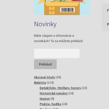
Novinky
P
Máte záujem o informácie o
novinkách? Tu sa môžete prihlásiť:
30
Akciové tituly
30
119
produktov
Beletria
119
produktov
23
Detektívky, thrillery, horory
23
10
produktov
Historické romány
10
9
produktov
Humor
9
produktov
24
Poézia, hudba
24