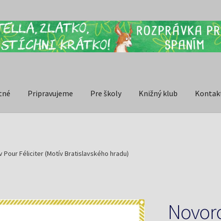
tné
Pripravujeme
Pre školy
Knižný klub
Kontak
Pour Féliciter (Motív Bratislavského hradu)
Novoro