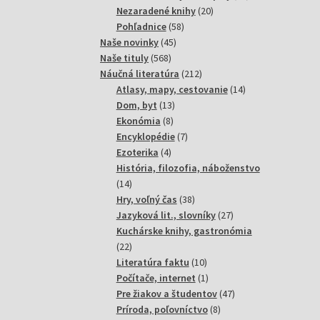
20
produktov
Nezaradené knihy
20
58
produktov
Pohľadnice
58
45
produktov
Naše novinky
45
568
produktov
Naše tituly
568
produktov
212
Náučná literatúra
212
produktov
14
Atlasy, mapy, cestovanie
14
13
produktov
Dom, byt
13
8
produktov
Ekonómia
8
produktov
7
Encyklopédie
7
4
produktov
Ezoterika
4
produkty
História, filozofia, náboženstvo
14
14
produktov
38
Hry, voľný čas
38
produktov
27
Jazyková lit., slovníky
27
produktov
Kuchárske knihy, gastronómia
22
22
produktov
10
Literatúra faktu
10
produktov
1
Počítače, internet
1
produkt
47
Pre žiakov a študentov
47
8
produktov
Príroda, poľovníctvo
8