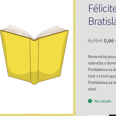
Félicit
Bratis
Pôv
0,70
€
0,66
cena
Novoročný pozd
bola:
nábrežia s domi
0,70 
Pohľadnica sa dá
text v troch jaz
Pohľadnica sa d
obal.
Na sklade