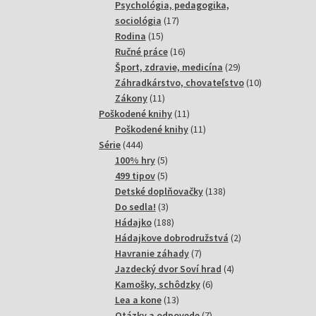
produktov
Psychológia, pedagogika,
17
sociológia
17
15
produktov
Rodina
15
produktov
16
Ručné práce
16
produktov
29
Šport, zdravie, medicína
29
produktov
10
Záhradkárstvo, chovateľstvo
10
11
produktov
Zákony
11
produktov
11
Poškodené knihy
11
produktov
11
Poškodené knihy
11
444
produktov
Série
444
produktov
5
100% hry
5
produktov
5
499 tipov
5
produktov
138
Detské doplňovačky
138
3
produktov
Do sedla!
3
produkty
188
Hádajko
188
produktov
2
Hádajkove dobrodružstvá
2
7
produkty
Havranie záhady
7
produktov
4
Jazdecký dvor Soví hrad
4
6
produkty
Kamošky, schôdzky
6
13
produktov
Lea a kone
13
produktov
7
Otázky a odpovede
7