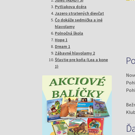
Pytliakova dcéra
Jazero stratených dievčat
Čo dokáže sedmička a iné
hlavolamy
Polnočná škola
Hope 1
Dream 1
Zábavné hlavolamy 2
Po
Šťastie pre koňa (Lea a kone
1)
Novo
Pohľ
Pohľ
Bežn
Klub
Ďa