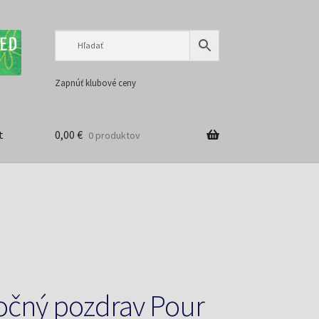
Preskočiť
Preskočiť
na
na
navigáciu
obsah
Zapnúť klubové ceny
t
0,00
€
0 produktov
čný pozdrav Pour