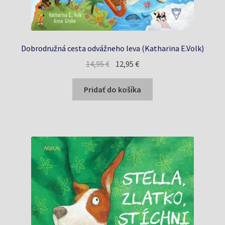
Dobrodružná cesta odvážneho leva (Katharina E.Volk)
Pôvodná
Aktuálna
14,95
€
12,95
€
cena
cena
bola:
je:
Pridať do košíka
14,95 €.
12,95 €.