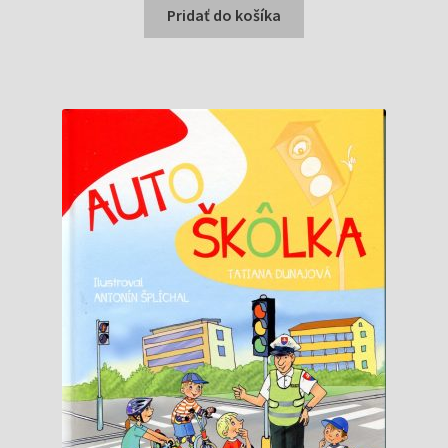
bola:
je:
Pridať do košíka
6,95 €.
3,99 €.