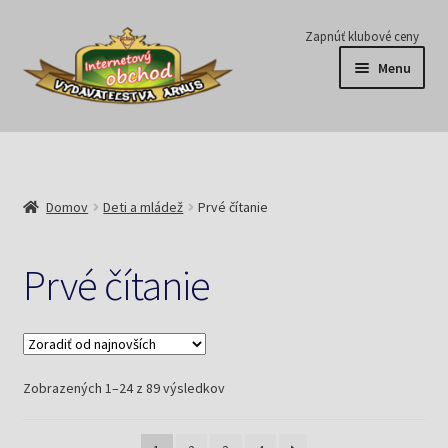
Preskočiť
Preskočiť
Zapnúť klubové ceny
na
na
Menu
navigáciu
obsah
Série
Časopisy
Domov
Deti a mládež
Prvé čítanie
E-knihy
Prvé čítanie
Predplatné
Pripravujeme
Zoradené
Zobrazených 1–24 z 89 výsledkov
Pre školy
podľa
najnovších