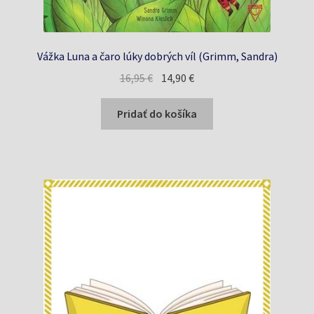
Vážka Luna a čaro lúky dobrých víl (Grimm, Sandra)
Pôvodná
Aktuálna
16,95
€
14,90
€
cena
cena
bola:
je:
Pridať do košíka
16,95 €.
14,90 €.