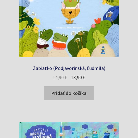
Žabiatko (Podjavorinská, Ľudmila)
Pôvodná
Aktuálna
14,90
€
13,90
€
cena
cena
bola:
je:
Pridať do košíka
14,90 €.
13,90 €.