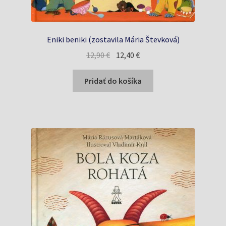
Eniki beniki (zostavila Mária Števková)
Pôvodná
Aktuálna
12,90
€
12,40
€
cena
cena
bola:
je:
Pridať do košíka
12,90 €.
12,40 €.