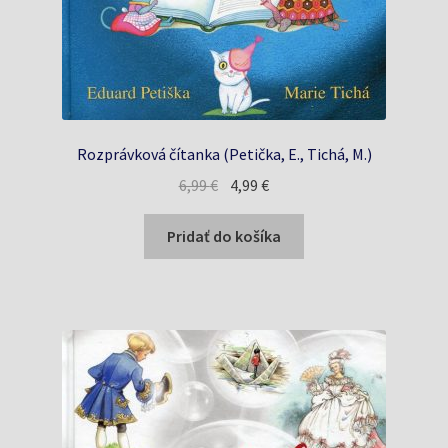
Rozprávková čítanka (Petička, E., Tichá, M.)
Pôvodná
Aktuálna
6,99
€
4,99
€
cena
cena
bola:
je:
Pridať do košíka
6,99 €.
4,99 €.