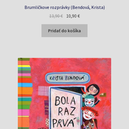
Brumličkove rozprávky (Bendová, Krista)
Pôvodná
Aktuálna
13,90
€
10,90
€
cena
cena
bola:
je:
Pridať do košíka
13,90 €.
10,90 €.