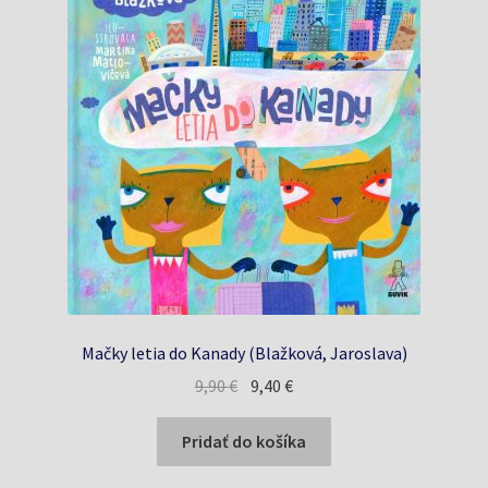
Mačky letia do Kanady (Blažková, Jaroslava)
Pôvodná
Aktuálna
9,90
€
9,40
€
cena
cena
bola:
je:
Pridať do košíka
9,90 €.
9,40 €.