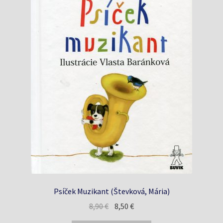
Psíček Muzikant (Števková, Mária)
Pôvodná
Aktuálna
8,90
€
8,50
€
cena
cena