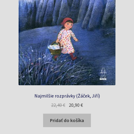
Najmilšie rozprávky (Žáček, Jiří)
Pôvodná
Aktuálna
22,40
€
20,90
€
cena
cena
bola:
je:
Pridať do košíka
22,40 €.
20,90 €.