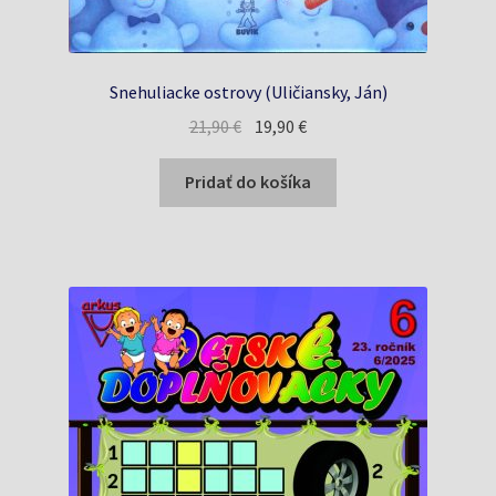
Snehuliacke ostrovy (Uličiansky, Ján)
Pôvodná
Aktuálna
21,90
€
19,90
€
cena
cena
bola:
je:
Pridať do košíka
21,90 €.
19,90 €.