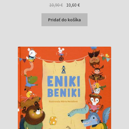
Pôvodná
Aktuálna
10,90
€
10,60
€
cena
cena
bola:
je:
Pridať do košíka
10,90 €.
10,60 €.