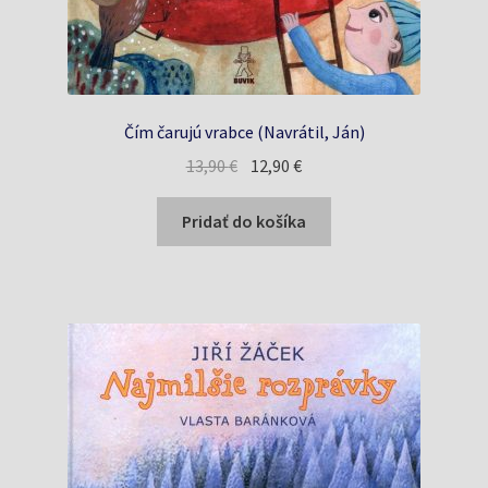
Čím čarujú vrabce (Navrátil, Ján)
Pôvodná
Aktuálna
13,90
€
12,90
€
cena
cena
bola:
je:
Pridať do košíka
13,90 €.
12,90 €.