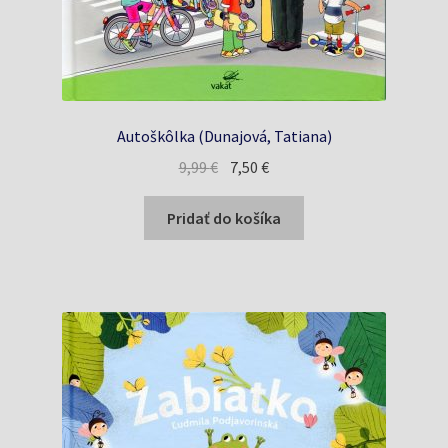
Autoškôlka (Dunajová, Tatiana)
Pôvodná
Aktuálna
9,99
€
7,50
€
cena
cena
bola:
je:
Pridať do košíka
9,99 €.
7,50 €.