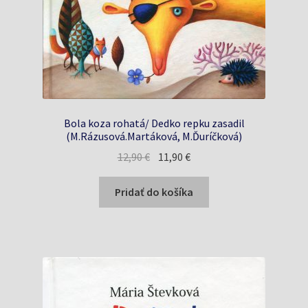
Bola koza rohatá/ Dedko repku zasadil
(M.Rázusová.Martáková, M.Ďuríčková)
Pôvodná
Aktuálna
12,90
€
11,90
€
cena
cena
bola:
je:
Pridať do košíka
12,90 €.
11,90 €.