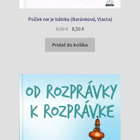
Psíček nie je bábika (Baránková, Vlasta)
Pôvodná
Aktuálna
8,90
€
8,50
€
cena
cena
bola:
je:
Pridať do košíka
8,90 €.
8,50 €.