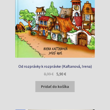
Od rozprávky k rozprávke (Kaftanová, Irena)
Pôvodná
Aktuálna
8,99
€
5,90
€
cena
cena
bola:
je:
Pridať do košíka
8,99 €.
5,90 €.