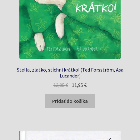
Stella, zlatko, stíchni krátko! (Ted Forsström, Asa
Lucander)
Pôvodná
Aktuálna
12,95
€
11,95
€
cena
cena
bola:
je:
Pridať do košíka
12,95 €.
11,95 €.