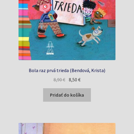
Bola raz prvá trieda (Bendová, Krista)
Pôvodná
Aktuálna
8,90
€
8,50
€
cena
cena
bola:
je:
Pridať do košíka
8,90 €.
8,50 €.