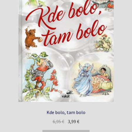
Kde bolo, tam bolo
Pôvodná
Aktuálna
6,95
€
3,99
€
cena
cena