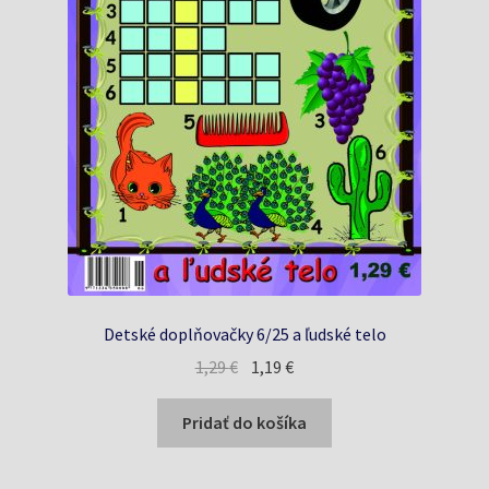
Detské doplňovačky 6/25 a ľudské telo
Pôvodná
Aktuálna
1,29
€
1,19
€
cena
cena
bola:
je:
Pridať do košíka
1,29 €.
1,19 €.