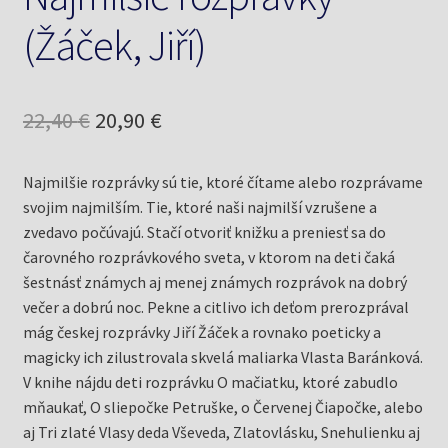
(Žáček, Jiří)
Pôvodná
Aktuálna
22,40
€
20,90
€
cena
cena
Najmilšie rozprávky sú tie, ktoré čítame alebo rozprávame
bola:
je:
svojim najmilším. Tie, ktoré naši najmilší vzrušene a
22,40 €.
20,90 €.
zvedavo počúvajú. Stačí otvoriť knižku a preniesť sa do
čarovného rozprávkového sveta, v ktorom na deti čaká
šestnásť známych aj menej známych rozprávok na dobrý
večer a dobrú noc. Pekne a citlivo ich deťom prerozprával
mág českej rozprávky Jiří Žáček a rovnako poeticky a
magicky ich zilustrovala skvelá maliarka Vlasta Baránková.
V knihe nájdu deti rozprávku O mačiatku, ktoré zabudlo
mňaukať, O sliepočke Petruške, o Červenej Čiapočke, alebo
aj Tri zlaté Vlasy deda Vševeda, Zlatovlásku, Snehulienku aj