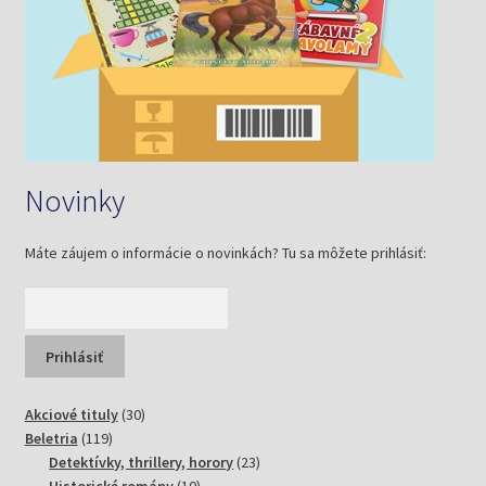
Novinky
Máte záujem o informácie o novinkách? Tu sa môžete prihlásiť:
30
Akciové tituly
30
119
produktov
Beletria
119
produktov
23
Detektívky, thrillery, horory
23
10
produktov
Historické romány
10