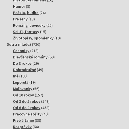
9
produktov
Humor
9
produktov
24
Poézia, hudba
24
18
produktov
Pre ženy
18
produktov
55
Romány, poviedky
55
15
produktov
Sci-fi, fantasy
15
produktov
10
Životopisy, spomienky
10
736
produktov
Deti a mládež
736
213
produktov
Časopisy
213
produktov
60
Dievčenské romány
60
29
produktov
Do 3 rokov
29
produktov
49
Dobrodružné
49
199
produktov
Iné
199
produktov
19
Leporelá
19
produktov
56
Maľovanky
56
produktov
157
Od 10 rokov
157
produktov
148
Od 3 do 5 rokov
148
produktov
458
Od 6 do 9 rokov
458
49
produktov
Pracovné zošity
49
89
produktov
Prvé čítanie
89
64
produktov
Rozprávky
64