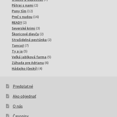
2
produktov
Pátraj s nami
2
12
produkty
Pony tím
12
produktov
16
Preč s nudou
16
2
produktov
READY
2
produkty
3
Severské krimi
3
produkty
2
Škoricové dievča
2
produkty
2
Strašidelná pestúnka
2
7
produkty
Tancuj!
7
5
produktov
Ty a ja
5
produktov
5
Veľká jablková farma
5
6
produktov
Záhada pre Adrianu
6
4
produktov
Hádajko (český)
4
produkty
Predplatné
Ako objednať
O nás
Časopisy