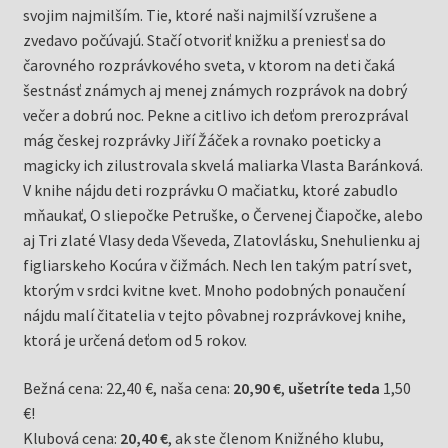
svojim najmilším. Tie, ktoré naši najmilší vzrušene a
zvedavo počúvajú. Stačí otvoriť knižku a preniesť sa do
čarovného rozprávkového sveta, v ktorom na deti čaká
šestnásť známych aj menej známych rozprávok na dobrý
večer a dobrú noc. Pekne a citlivo ich deťom prerozprával
mág českej rozprávky Jiří Žáček a rovnako poeticky a
magicky ich zilustrovala skvelá maliarka Vlasta Baránková.
V knihe nájdu deti rozprávku O mačiatku, ktoré zabudlo
mňaukať, O sliepočke Petruške, o Červenej Čiapočke, alebo
aj Tri zlaté Vlasy deda Vševeda, Zlatovlásku, Snehulienku aj
figliarskeho Kocúra v čižmách. Nech len takým patrí svet,
ktorým v srdci kvitne kvet. Mnoho podobných ponaučení
nájdu malí čitatelia v tejto pôvabnej rozprávkovej knihe,
ktorá je určená deťom od 5 rokov.
Bežná cena: 22,40 €, naša cena:
20,90 €
,
ušetríte teda
1,50
€!
Klubová cena:
20,40 €
, ak ste členom Knižného klubu,