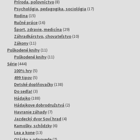
8
produktov
Príroda, poľovníctvo
8
produktov
17
Psychológia, pedagogika, sociológia
17
15
produktov
Rodina
15
produktov
16
Ručné práce
16
produktov
29
Šport, zdravie, medicína
29
produktov
10
Záhradkárstvo, chovateľstvo
10
11
produktov
Zákony
11
produktov
11
Poškodené knihy
11
produktov
11
Poškodené knihy
11
444
produktov
Série
444
produktov
5
100% hry
5
produktov
5
499 tipov
5
produktov
138
Detské doplňovačky
138
3
produktov
Do sedla!
3
produkty
188
Hádajko
188
produktov
2
Hádajkove dobrodružstvá
2
7
produkty
Havranie záhady
7
produktov
4
Jazdecký dvor Soví hrad
4
6
produkty
Kamošky, schôdzky
6
13
produktov
Lea a kone
13
produktov
7
Otázky a odpovede
7