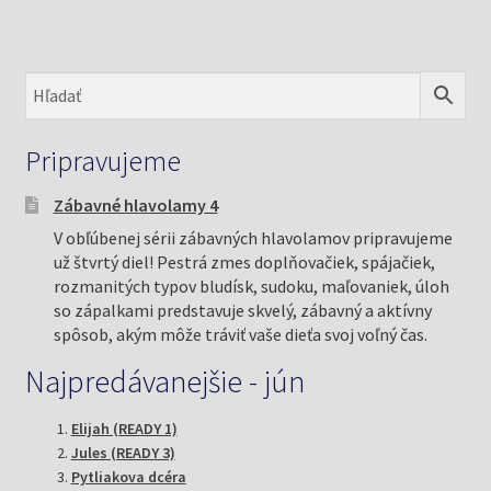
Pripravujeme
Zábavné hlavolamy 4
V obľúbenej sérii zábavných hlavolamov pripravujeme
už štvrtý diel! Pestrá zmes doplňovačiek, spájačiek,
rozmanitých typov bludísk, sudoku, maľovaniek, úloh
so zápalkami predstavuje skvelý, zábavný a aktívny
spôsob, akým môže tráviť vaše dieťa svoj voľný čas.
Najpredávanejšie - jún
Elijah (READY 1)
Jules (READY 3)
Pytliakova dcéra