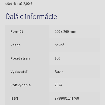
ušetríte až 2,00 €!
Ďalšie informácie
Formát
200 x 260 mm
Väzba
pevná
Počet strán
160
Vydavateľ
Buvik
Rok vydania
2024
ISBN
9788081241468