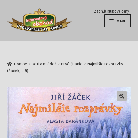
Preskočiť
Preskočiť
Zapnúť klubové ceny
na
na
Menu
navigáciu
obsah
Série
Časopisy
Domov
Deti a mládež
Prvé čítanie
Najmilšie rozprávky
(Žáček, Jiří)
E-knihy
Predplatné
Pripravujeme
Pre školy