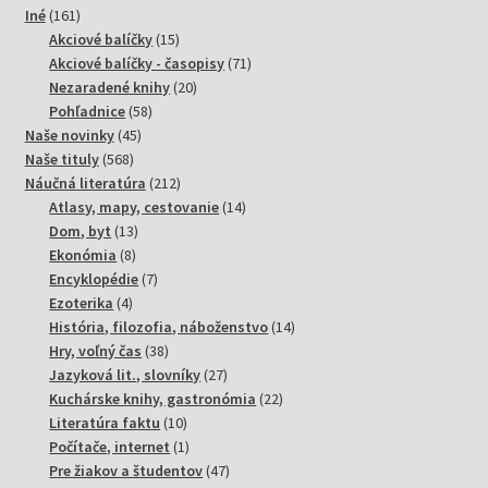
161
produktov
Iné
161
produktov
15
Akciové balíčky
15
produktov
71
Akciové balíčky - časopisy
71
20
produktov
Nezaradené knihy
20
58
produktov
Pohľadnice
58
45
produktov
Naše novinky
45
568
produktov
Naše tituly
568
produktov
212
Náučná literatúra
212
produktov
14
Atlasy, mapy, cestovanie
14
13
produktov
Dom, byt
13
8
produktov
Ekonómia
8
produktov
7
Encyklopédie
7
4
produktov
Ezoterika
4
produkty
14
História, filozofia, náboženstvo
14
38
produktov
Hry, voľný čas
38
produktov
27
Jazyková lit., slovníky
27
produktov
22
Kuchárske knihy, gastronómia
22
10
produktov
Literatúra faktu
10
produktov
1
Počítače, internet
1
produkt
47
Pre žiakov a študentov
47