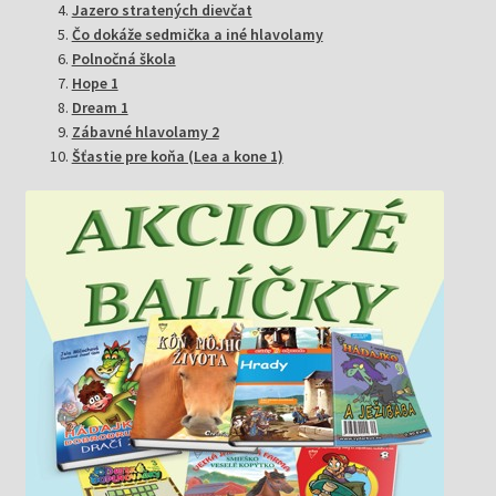
Jazero stratených dievčat
Čo dokáže sedmička a iné hlavolamy
Polnočná škola
Hope 1
Dream 1
Zábavné hlavolamy 2
Šťastie pre koňa (Lea a kone 1)