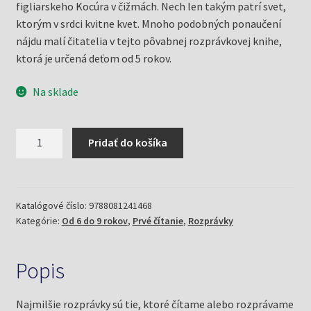
figliarskeho Kocúra v čižmách. Nech len takým patrí svet,
ktorým v srdci kvitne kvet. Mnoho podobných ponaučení
nájdu malí čitatelia v tejto pôvabnej rozprávkovej knihe,
ktorá je určená deťom od 5 rokov.
Na sklade
množstvo
Pridať do košíka
Najmilšie
rozprávky
(Žáček,
Jiří)
Katalógové číslo:
9788081241468
Kategórie:
Od 6 do 9 rokov
,
Prvé čítanie
,
Rozprávky
Popis
Najmilšie rozprávky sú tie, ktoré čítame alebo rozprávame