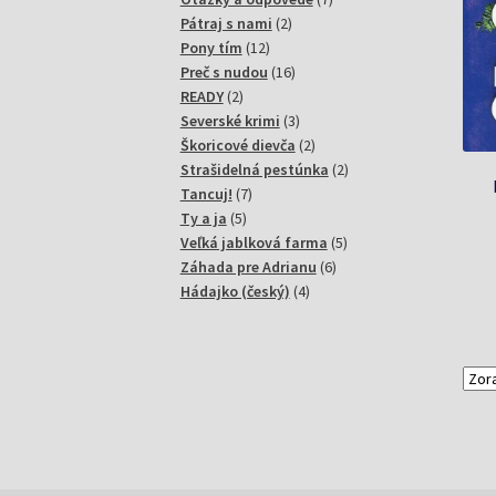
2
produktov
Pátraj s nami
2
12
produkty
Pony tím
12
produktov
16
Preč s nudou
16
2
produktov
READY
2
produkty
3
Severské krimi
3
produkty
2
Škoricové dievča
2
produkty
2
Strašidelná pestúnka
2
7
produkty
Tancuj!
7
5
produktov
Ty a ja
5
produktov
5
Veľká jablková farma
5
6
produktov
Záhada pre Adrianu
6
4
produktov
Hádajko (český)
4
produkty