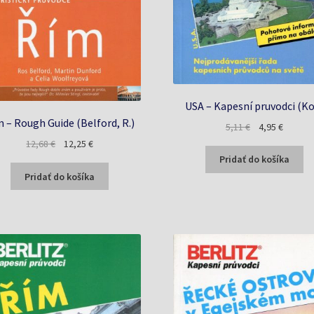
USA – Kapesní pruvodci (Ko
 – Rough Guide (Belford, R.)
Pôvodná
Aktuáln
5,11
€
4,95
€
cena
cena
Pôvodná
Aktuálna
12,68
€
12,25
€
bola:
je:
cena
cena
Pridať do košíka
5,11 €.
4,95 €.
bola:
je:
Pridať do košíka
12,68 €.
12,25 €.