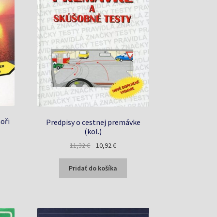
oři
Predpisy o cestnej premávke
(kol.)
a
Pôvodná
Aktuálna
11,32
€
10,92
€
cena
cena
bola:
je:
Pridať do košíka
11,32 €.
10,92 €.