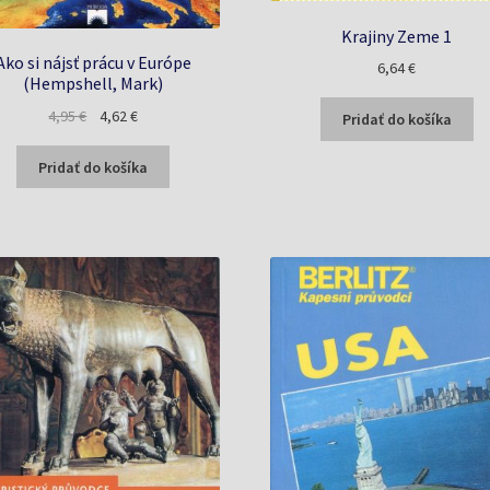
Krajiny Zeme 1
Ako si nájsť prácu v Európe
6,64
€
(Hempshell, Mark)
Pôvodná
Aktuálna
4,95
€
4,62
€
Pridať do košíka
cena
cena
bola:
je:
Pridať do košíka
4,95 €.
4,62 €.