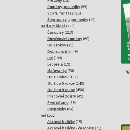
18
produktov
Pre ženy
18
produktov
55
Romány, poviedky
55
15
produktov
Sci-fi, fantasy
15
produktov
10
Životopisy, spomienky
10
736
produktov
Deti a mládež
736
213
produktov
Časopisy
213
produktov
60
Dievčenské romány
60
29
produktov
Do 3 rokov
29
produktov
49
Dobrodružné
49
199
produktov
Iné
199
produktov
19
Leporelá
19
produktov
56
Maľovanky
56
Ří
produktov
157
Od 10 rokov
157
produktov
148
Od 3 do 5 rokov
148
produktov
458
Od 6 do 9 rokov
458
49
produktov
Pracovné zošity
49
89
produktov
Prvé čítanie
89
64
produktov
Rozprávky
64
161
produktov
Iné
161
produktov
15
Akciové balíčky
15
produktov
71
Akciové balíčky - časopisy
71