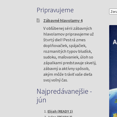
Pripravujeme
Zábavné hlavolamy 4
V obľúbenej sérii zábavných
hlavolamov pripravujeme už
štvrtý diel! Pestrá zmes
doplňovačiek, spájačiek,
rozmanitých typov bludísk,
sudoku, maľovaniek, úloh so
zápalkami predstavuje skvelý,
zábavný a aktívny spôsob,
akým môže tráviť vaše dieťa
svoj voľný čas.
Najpredávanejšie -
jún
Elijah (READY 1)
Jules (READY 3)