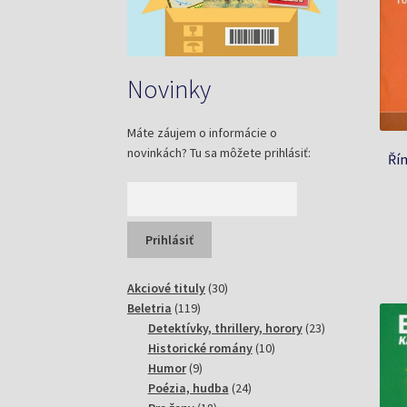
Novinky
Máte záujem o informácie o
novinkách? Tu sa môžete prihlásiť:
Řím
30
Akciové tituly
30
119
produktov
Beletria
119
produktov
23
Detektívky, thrillery, horory
23
10
produktov
Historické romány
10
9
produktov
Humor
9
produktov
24
Poézia, hudba
24