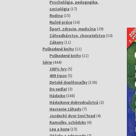
produktov
Psychológia, pedagogika,
17
sociológia
17
15
produktov
Rodina
15
produktov
16
Ručné práce
16
produktov
29
Šport, zdravie, medicína
29
produktov
10
Záhradkárstvo, chovateľstvo
10
11
produktov
Zákony
11
produktov
11
Poškodené knihy
11
produktov
11
Poškodené knihy
11
444
produktov
Série
444
produktov
5
100% hry
5
produktov
5
499 tipov
5
produktov
138
Detské doplňovačky
138
3
produktov
Do sedla!
3
produkty
188
Hádajko
188
produktov
2
Hádajkove dobrodružstvá
2
7
produkty
Havranie záhady
7
produktov
4
Jazdecký dvor Soví hrad
4
6
produkty
Kamošky, schôdzky
6
13
produktov
Lea a kone
13
produktov
7
Otázky a odpovede
7