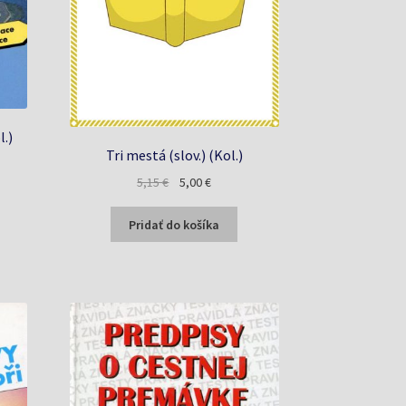
l.)
Tri mestá (slov.) (Kol.)
a
Pôvodná
Aktuálna
5,15
€
5,00
€
cena
cena
bola:
je:
Pridať do košíka
5,15 €.
5,00 €.