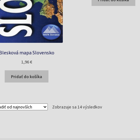
6,84 €.
5,84 €.
Blesková mapa Slovensko
1,96
€
Pridať do košíka
Zoradené
Zobrazuje sa 14 výsledkov
podľa
najnovších