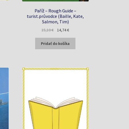
Paříž – Rough Guide –
turist.průvodce (Baille, Kate,
Salmon, Tim)
Pôvodná
Aktuálna
15,10
€
14,74
€
cena
cena
bola:
je:
Pridať do košíka
15,10 €.
14,74 €.