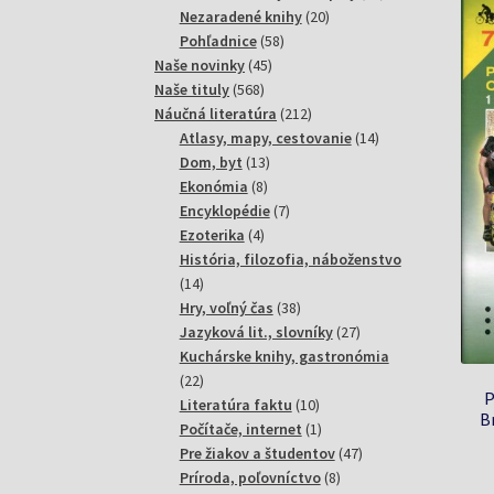
20
produktov
Nezaradené knihy
20
58
produktov
Pohľadnice
58
45
produktov
Naše novinky
45
568
produktov
Naše tituly
568
produktov
212
Náučná literatúra
212
produktov
14
Atlasy, mapy, cestovanie
14
13
produktov
Dom, byt
13
8
produktov
Ekonómia
8
produktov
7
Encyklopédie
7
4
produktov
Ezoterika
4
produkty
História, filozofia, náboženstvo
14
14
produktov
38
Hry, voľný čas
38
produktov
27
Jazyková lit., slovníky
27
produktov
Kuchárske knihy, gastronómia
22
22
P
produktov
10
Literatúra faktu
10
B
produktov
1
Počítače, internet
1
produkt
47
Pre žiakov a študentov
47
8
produktov
Príroda, poľovníctvo
8