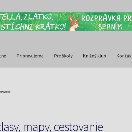
tné
Pripravujeme
Pre školy
Knižný klub
Kontak
tovanie
tlasy, mapy, cestovanie