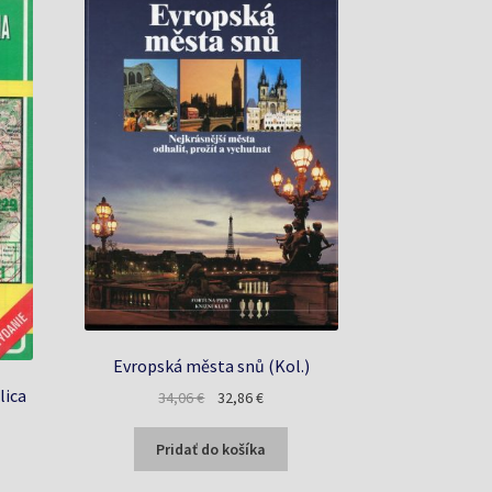
Evropská města snů (Kol.)
lica
Pôvodná
Aktuálna
34,06
€
32,86
€
cena
cena
a
bola:
je:
Pridať do košíka
34,06 €.
32,86 €.