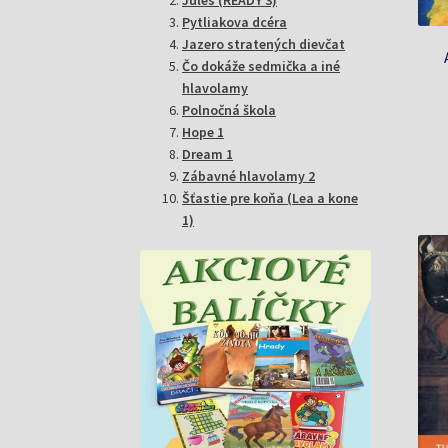
Pytliakova dcéra
Jazero stratených dievčat
Čo dokáže sedmička a iné
hlavolamy
Polnočná škola
Hope 1
Dream 1
Zábavné hlavolamy 2
Šťastie pre koňa (Lea a kone
1)