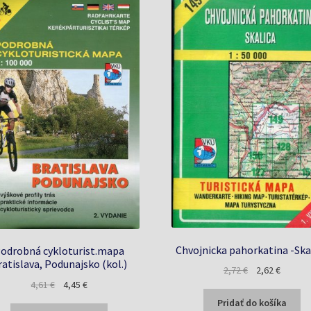
Chvojnicka pahorkatina -Ska
odrobná cykloturist.mapa
ratislava, Podunajsko (kol.)
Pôvodná
Aktuáln
2,72
€
2,62
€
Pôvodná
Aktuálna
4,61
€
4,45
€
cena
cena
cena
cena
bola:
je:
Pridať do košíka