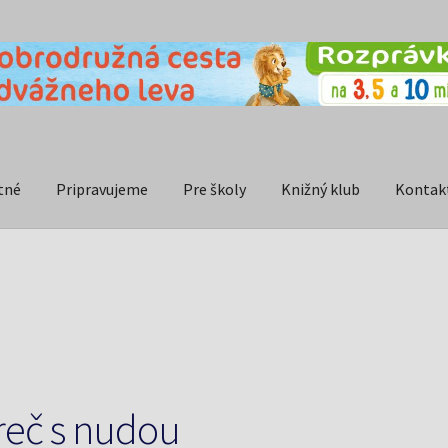
tné
Pripravujeme
Pre školy
Knižný klub
Kontak
reč s nudou