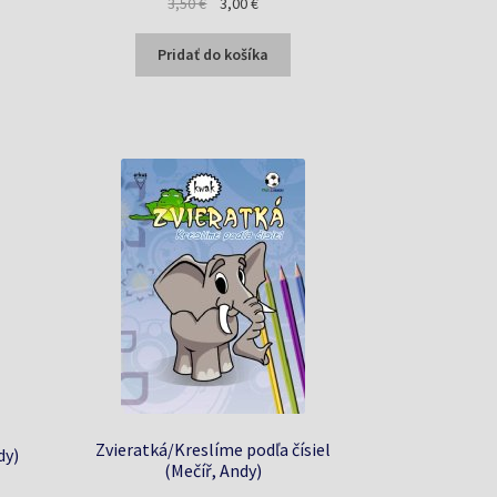
Pôvodná
Aktuálna
3,50
€
3,00
€
a
cena
cena
bola:
je:
Pridať do košíka
3,50 €.
3,00 €.
Zvieratká/Kreslíme podľa čísiel
dy)
(Mečíř, Andy)
a