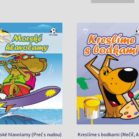
2,60 €.
2,46 €.
ské hlavolamy (Preč s nudou)
Kreslíme s bodkami (Mečíř, A