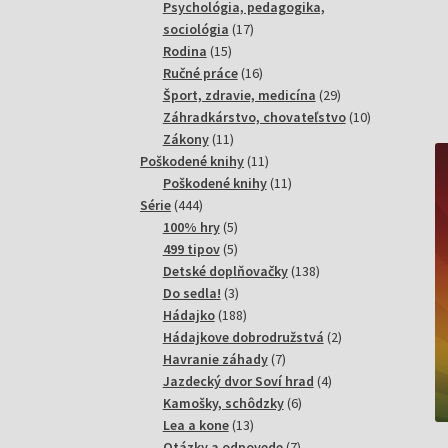
produktov
Psychológia, pedagogika,
17
sociológia
17
15
produktov
Rodina
15
produktov
16
Ručné práce
16
produktov
29
Šport, zdravie, medicína
29
produktov
10
Záhradkárstvo, chovateľstvo
10
11
produktov
Zákony
11
produktov
11
Poškodené knihy
11
produktov
11
Poškodené knihy
11
444
produktov
Série
444
produktov
5
100% hry
5
produktov
5
499 tipov
5
produktov
138
Detské doplňovačky
138
3
produktov
Do sedla!
3
produkty
188
Hádajko
188
produktov
2
Hádajkove dobrodružstvá
2
7
produkty
Havranie záhady
7
produktov
4
Jazdecký dvor Soví hrad
4
6
produkty
Kamošky, schôdzky
6
13
produktov
Lea a kone
13
produktov
7
Otázky a odpovede
7