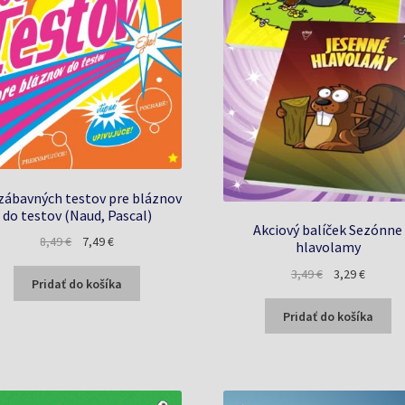
zábavných testov pre bláznov
do testov (Naud, Pascal)
Akciový balíček Sezónne
Pôvodná
Aktuálna
8,49
€
7,49
€
hlavolamy
cena
cena
Pôvodná
Aktuáln
3,49
€
3,29
€
bola:
je:
Pridať do košíka
cena
cena
8,49 €.
7,49 €.
bola:
je:
Pridať do košíka
3,49 €.
3,29 €.