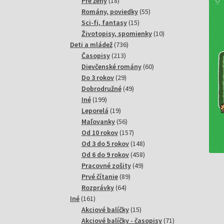
18
produktov
Pre ženy
18
produktov
55
Romány, poviedky
55
15
produktov
Sci-fi, fantasy
15
produktov
10
Životopisy, spomienky
10
736
produktov
Deti a mládež
736
213
produktov
Časopisy
213
produktov
60
Dievčenské romány
60
29
produktov
Do 3 rokov
29
produktov
49
Dobrodružné
49
199
produktov
Iné
199
produktov
19
Leporelá
19
produktov
56
Maľovanky
56
produktov
157
Od 10 rokov
157
produktov
148
Od 3 do 5 rokov
148
produktov
458
Od 6 do 9 rokov
458
49
produktov
Pracovné zošity
49
89
produktov
Prvé čítanie
89
64
produktov
Rozprávky
64
161
produktov
Iné
161
produktov
15
Akciové balíčky
15
produktov
71
Akciové balíčky - časopisy
71