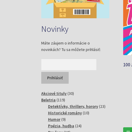
Novinky
Máte záujem o informácie o
novinkách? Tu sa môžete prihlásiť:
100 
30
Akciové tituly
30
119
produktov
Beletria
119
produktov
23
Detektívky, thrillery, horory
23
10
produktov
Historické romány
10
9
produktov
Humor
9
produktov
24
Poézia, hudba
24