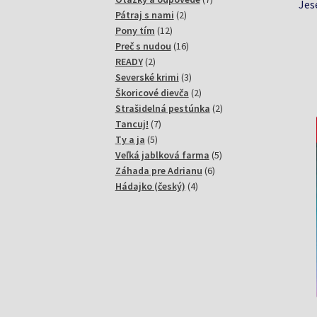
Jes
2
produktov
Pátraj s nami
2
12
produkty
Pony tím
12
produktov
16
Preč s nudou
16
2
produktov
READY
2
produkty
3
Severské krimi
3
produkty
2
Škoricové dievča
2
produkty
2
Strašidelná pestúnka
2
7
produkty
Tancuj!
7
5
produktov
Ty a ja
5
produktov
5
Veľká jablková farma
5
6
produktov
Záhada pre Adrianu
6
4
produktov
Hádajko (český)
4
produkty