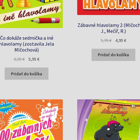
Zábavné hlavolamy 2 (Mlčoc
J., Mečíř, R.)
Čo dokáže sedmička a iné
Pôvodná
Aktuáln
5,95
€
4,95
€
hlavolamy (zostavila Jela
cena
cena
Mlčochová)
bola:
je:
Pridať do košíka
Pôvodná
Aktuálna
6,95
€
5,95
€
5,95 €.
4,95 €.
cena
cena
bola:
je:
Pridať do košíka
6,95 €.
5,95 €.