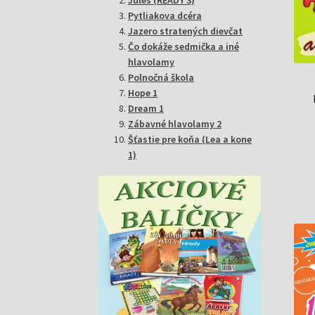
Pytliakova dcéra
Jazero stratených dievčat
Čo dokáže sedmička a iné
hlavolamy
Polnočná škola
Hope 1
Dream 1
Zábavné hlavolamy 2
Šťastie pre koňa (Lea a kone
1)