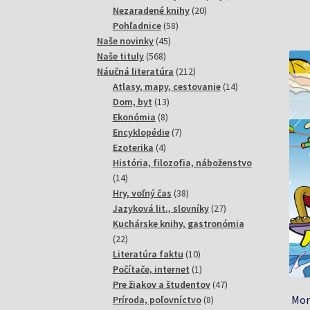
20
produktov
Nezaradené knihy
20
58
produktov
Pohľadnice
58
45
produktov
Naše novinky
45
568
produktov
Naše tituly
568
produktov
212
Náučná literatúra
212
produktov
14
Atlasy, mapy, cestovanie
14
13
produktov
Dom, byt
13
8
produktov
Ekonómia
8
produktov
7
Encyklopédie
7
4
produktov
Ezoterika
4
produkty
História, filozofia, náboženstvo
14
14
produktov
38
Hry, voľný čas
38
produktov
27
Jazyková lit., slovníky
27
produktov
Kuchárske knihy, gastronómia
22
22
produktov
10
Literatúra faktu
10
produktov
1
Počítače, internet
1
produkt
47
Pre žiakov a študentov
47
Mor
8
produktov
Príroda, poľovníctvo
8