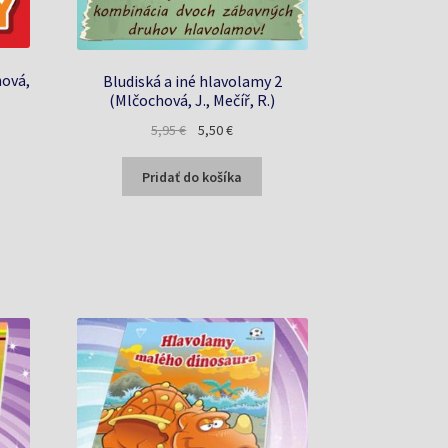
hová,
Bludiská a iné hlavolamy 2
(Mlčochová, J., Mečíř, R.)
a
Pôvodná
Aktuálna
5,95
€
5,50
€
cena
cena
bola:
je:
Pridať do košíka
5,95 €.
5,50 €.