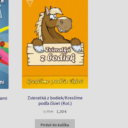
Zvieratká z bodiek/Kreslíme
lami
podľa čísiel (Kol.)
Pôvodná
Aktuálna
1,70
€
1,30
€
a
cena
cena
bola:
je:
Pridať do košíka