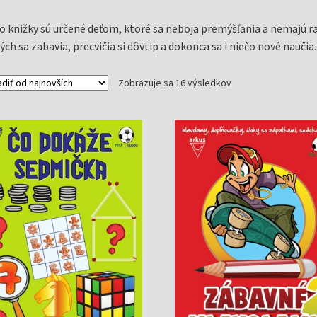
o knižky sú určené deťom, ktoré sa neboja premýšľania a nemajú rad
ých sa zabavia, precvičia si dôvtip a dokonca sa i niečo nové naučia.
Zoradené
Zobrazuje sa 16 výsledkov
podľa
najnovších