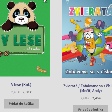
V lese (Kol.)
Zvieratá / Zabávame sa s čís
(Mečíř, Andy)
Pôvodná
Aktuálna
2,49
€
2,00
€
cena
cena
Pôvodná
Aktuáln
2,60
€
2,46
€
bola:
je:
cena
cena
Pridať do košíka
2,49 €.
2,00 €.
bola:
je:
Pridať do košíka