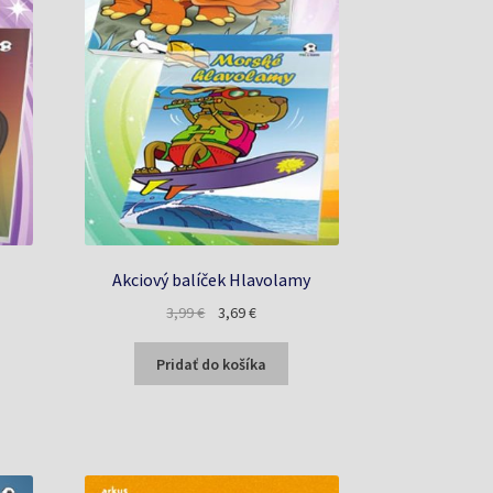
Akciový balíček Hlavolamy
Pôvodná
Aktuálna
3,99
€
3,69
€
a
cena
cena
bola:
je:
Pridať do košíka
3,99 €.
3,69 €.