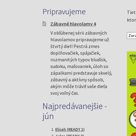
Pripravujeme
Tiet
ktor
Zábavné hlavolamy 4
V obľúbenej sérii zábavných
hlavolamov pripravujeme už
štvrtý diel! Pestrá zmes
doplňovačiek, spájačiek,
rozmanitých typov bludísk,
sudoku, maľovaniek, úloh so
zápalkami predstavuje skvelý,
zábavný a aktívny spôsob,
akým môže tráviť vaše dieťa
svoj voľný čas.
Najpredávanejšie -
jún
Elijah (READY 1)
Jules (READY 3)