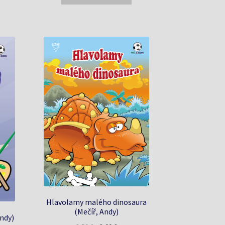
1,70 €.
1,30 €.
Hlavolamy malého dinosaura
(Mečíř, Andy)
ndy)