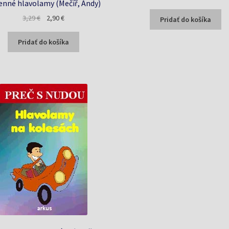
enné hlavolamy (Mečíř, Andy)
cena
cena
Pôvodná
Aktuálna
bola:
je:
3,29
€
2,90
€
Pridať do košíka
cena
cena
3,50 €.
2,50 €.
bola:
je:
Pridať do košíka
3,29 €.
2,90 €.