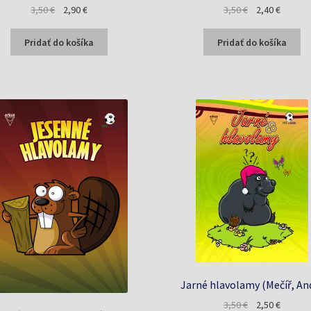
Pôvodná
Aktuálna
Pôvodná
Aktuáln
3,50
€
2,90
€
3,50
€
2,40
€
cena
cena
cena
cena
bola:
je:
bola:
je:
Pridať do košíka
Pridať do košíka
3,50 €.
2,90 €.
3,50 €.
2,40 €.
Jarné hlavolamy (Mečíř, An
Pôvodná
Aktuáln
3,50
€
2,50
€