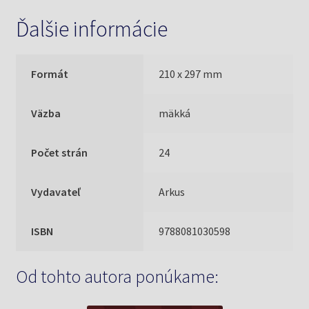
Ďalšie informácie
Formát
210 x 297 mm
Väzba
mäkká
Počet strán
24
Vydavateľ
Arkus
ISBN
9788081030598
Od tohto autora ponúkame: