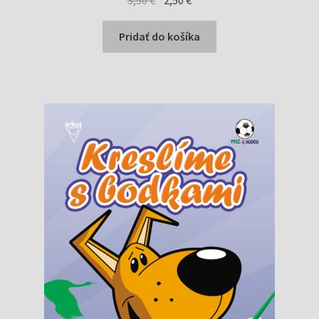
cena
cena
bola:
je:
Pridať do košíka
3,50 €.
2,50 €.