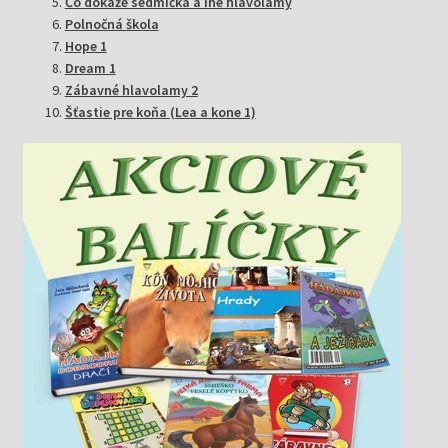
Čo dokáže sedmička a iné hlavolamy
Polnočná škola
Hope 1
Dream 1
Zábavné hlavolamy 2
Šťastie pre koňa (Lea a kone 1)