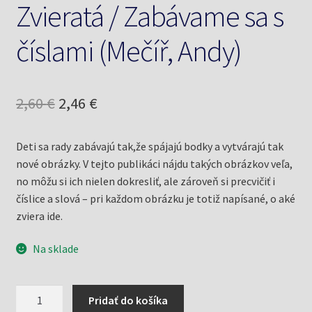
Zvieratá / Zabávame sa s
číslami (Mečíř, Andy)
Pôvodná
Aktuálna
2,60
€
2,46
€
cena
cena
Deti sa rady zabávajú tak,že spájajú bodky a vytvárajú tak
bola:
je:
nové obrázky. V tejto publikáci nájdu takých obrázkov veľa,
2,60 €.
2,46 €.
no môžu si ich nielen dokresliť, ale zároveň si precvičiť i
číslice a slová – pri každom obrázku je totiž napísané, o aké
zviera ide.
Na sklade
množstvo
Pridať do košíka
Zvieratá