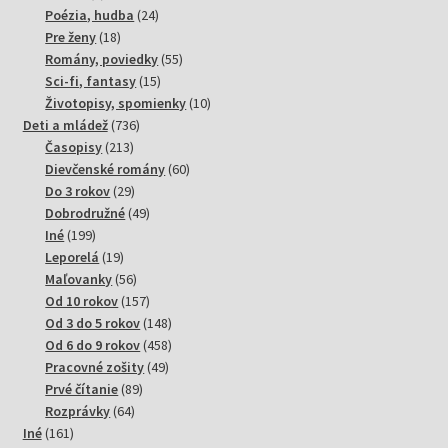
produktov
24
Poézia, hudba
24
18
produktov
Pre ženy
18
produktov
55
Romány, poviedky
55
15
produktov
Sci-fi, fantasy
15
produktov
10
Životopisy, spomienky
10
736
produktov
Deti a mládež
736
213
produktov
Časopisy
213
produktov
60
Dievčenské romány
60
29
produktov
Do 3 rokov
29
produktov
49
Dobrodružné
49
199
produktov
Iné
199
produktov
19
Leporelá
19
produktov
56
Maľovanky
56
produktov
157
Od 10 rokov
157
produktov
148
Od 3 do 5 rokov
148
produktov
458
Od 6 do 9 rokov
458
49
produktov
Pracovné zošity
49
89
produktov
Prvé čítanie
89
64
produktov
Rozprávky
64
161
produktov
Iné
161