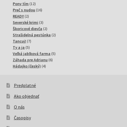
12
produkty
Pony tím
12
produktov
16
Preč s nudou
16
2
produktov
READY
2
produkty
3
Severské krimi
3
produkty
2
Škoricové dievča
2
produkty
2
Strašidelná pestúnka
2
7
produkty
Tancuj!
7
5
produktov
Ty a ja
5
produktov
5
Veľká jablková farma
5
6
produktov
Záhada pre Adrianu
6
4
produktov
Hádajko (český)
4
produkty
Predplatné
Ako objednať
O nás
Časopisy