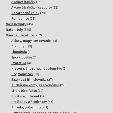
produktov
15
Akciové balíčky
15
produktov
71
Akciové balíčky - časopisy
71
20
produktov
Nezaradené knihy
20
58
produktov
Pohľadnice
58
45
produktov
Naše novinky
45
568
produktov
Naše tituly
568
produktov
212
Náučná literatúra
212
produktov
14
Atlasy, mapy, cestovanie
14
13
produktov
Dom, byt
13
8
produktov
Ekonómia
8
produktov
7
Encyklopédie
7
4
produktov
Ezoterika
4
produkty
14
História, filozofia, náboženstvo
14
38
produktov
Hry, voľný čas
38
produktov
27
Jazyková lit., slovníky
27
produktov
22
Kuchárske knihy, gastronómia
22
10
produktov
Literatúra faktu
10
produktov
1
Počítače, internet
1
produkt
47
Pre žiakov a študentov
47
8
produktov
Príroda, poľovníctvo
8
produktov
17
Psychológia, pedagogika, sociológia
17