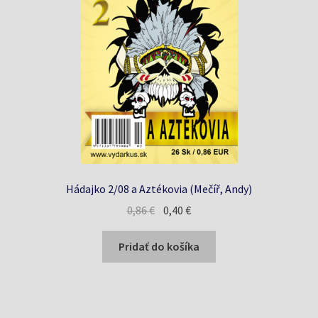
Hádajko 2/08 a Aztékovia (Mečíř, Andy)
Pôvodná
Aktuálna
0,86
€
0,40
€
cena
cena
bola:
je:
Pridať do košíka
0,86 €.
0,40 €.