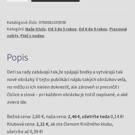
/
Zabávame
sa
Katalógové číslo:
9788081030598
Kategórií:
Naše tituly
,
Od 3 do 5 rokov
,
Od 6 do 9 rokov
,
Pracovné
s
zošity
,
Preč s nudou
číslami
(Mečíř,
Andy)
Popis
Deti sa rady zabávajú tak,že spájajú bodky a vytvárajú tak
nové obrázky. V tejto publikáci nájdu takých obrázkov veľa,
no môžu si ich nielen dokresliť, ale zároveň si precvičiť i
číslice a slová – pri každom obrázku je totiž napísané, o aké
zviera ide.
Bežná cena: 2,60 €, naša cena:
2,46 €
,
ušetríte teda
0,14 €!
Klubová cena:
2,21 €
, ak ste členom Knižného klubu,
ušetríte až 0,39 €!