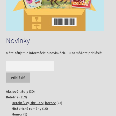
Novinky
Máte záujem o informácie o novinkách? Tu sa môžete prihlásiť:
30
Akciové tituly
30
119
produktov
Beletria
119
produktov
23
Detektívky, thrillery, horory
23
10
produktov
Historické romány
10
9
produktov
Humor
9