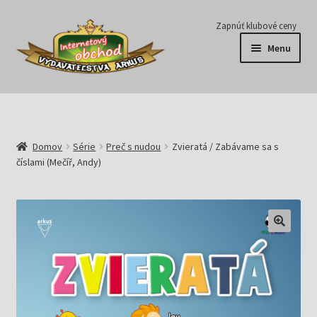
Preskočiť
Preskočiť
Zapnúť klubové ceny
na
na
Menu
navigáciu
obsah
Série
Časopisy
Domov
Série
Preč s nudou
Zvieratá / Zabávame sa s
číslami (Mečíř, Andy)
E-knihy
Predplatné
Pripravujeme
Pre školy