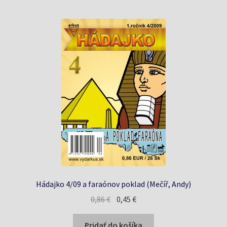
Hádajko 4/09 a faraónov poklad (Mečíř, Andy)
Pôvodná
Aktuálna
0,86
€
0,45
€
cena
cena
bola:
je:
Pridať do košíka