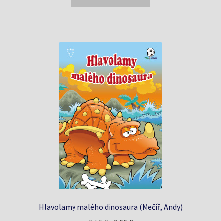
0,86 €.
0,45 €.
Hlavolamy malého dinosaura (Mečíř, Andy)