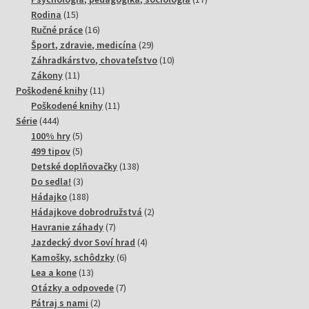
15
produktov
Rodina
15
produktov
16
Ručné práce
16
produktov
29
Šport, zdravie, medicína
29
produktov
10
Záhradkárstvo, chovateľstvo
10
11
produktov
Zákony
11
produktov
11
Poškodené knihy
11
produktov
11
Poškodené knihy
11
444
produktov
Série
444
produktov
5
100% hry
5
produktov
5
499 tipov
5
produktov
138
Detské doplňovačky
138
3
produktov
Do sedla!
3
produkty
188
Hádajko
188
produktov
2
Hádajkove dobrodružstvá
2
7
produkty
Havranie záhady
7
produktov
4
Jazdecký dvor Soví hrad
4
6
produkty
Kamošky, schôdzky
6
13
produktov
Lea a kone
13
produktov
7
Otázky a odpovede
7
2
produktov
Pátraj s nami
2