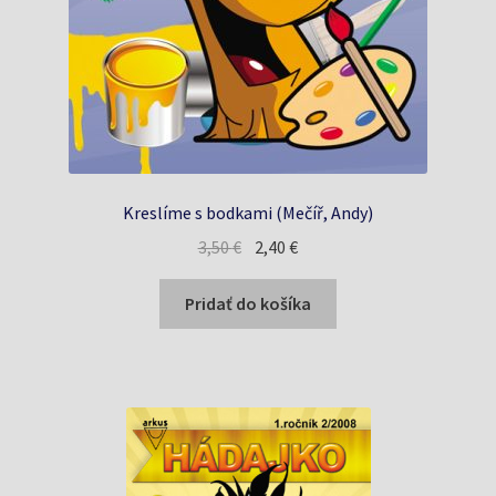
Kreslíme s bodkami (Mečíř, Andy)
Pôvodná
Aktuálna
3,50
€
2,40
€
cena
cena
bola:
je:
Pridať do košíka
3,50 €.
2,40 €.