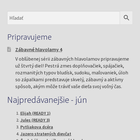
Pripravujeme
Zábavné hlavolamy 4
V obľúbenej sérii zábavných hlavolamov pripravujeme
už štvrtý diel! Pestrá zmes doplňovačiek, spájačiek,
rozmanitých typov bludísk, sudoku, maľovaniek, úloh
so zápalkami predstavuje skvelý, zábavný a aktívny
spôsob, akým môže tráviť vaše dieťa svoj voľný čas.
Najpredávanejšie - jún
Elijah (READY 1)
Jules (READY 3)
Pytliakova dcéra
Jazero stratených dievčat