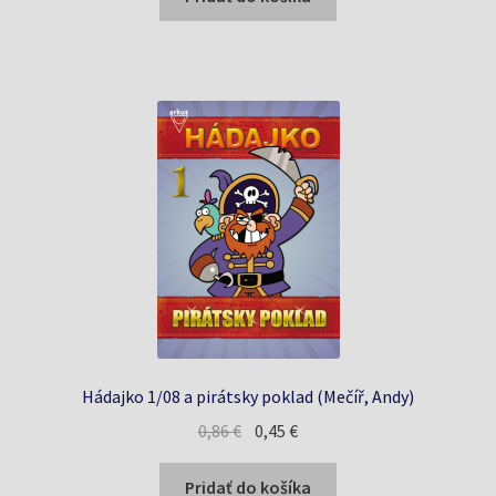
0,86 €.
0,45 €.
Hádajko 1/08 a pirátsky poklad (Mečíř, Andy)
Pôvodná
Aktuálna
0,86
€
0,45
€
cena
cena
bola:
je:
Pridať do košíka