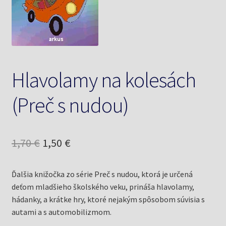
Knižný klub
Kontakt
Hlavolamy na kolesách
(Preč s nudou)
Pôvodná
Aktuálna
1,70
€
1,50
€
cena
cena
Ďalšia knižočka zo série Preč s nudou, ktorá je určená
bola:
je:
deťom mladšieho školského veku, prináša hlavolamy,
1,70 €.
1,50 €.
hádanky, a krátke hry, ktoré nejakým spôsobom súvisia s
autami a s automobilizmom.