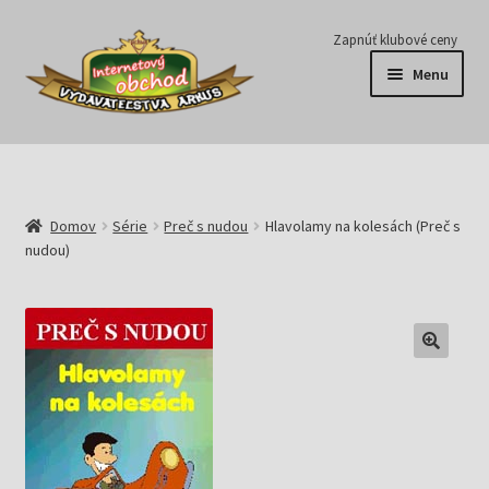
Preskočiť
Preskočiť
Zapnúť klubové ceny
na
na
Menu
navigáciu
obsah
Série
Časopisy
Domov
Série
Preč s nudou
Hlavolamy na kolesách (Preč s
nudou)
E-knihy
Predplatné
Pripravujeme
Pre školy