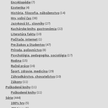
produktov
7
Encyklopédie
7
4
produktov
Ezoterika
4
produkty
14
História, filozofia, náboženstvo
14
38
produktov
Hry, voľný čas
38
produktov
27
Jazyková lit., slovníky
27
produktov
22
Kuchárske knihy, gastronómia
22
10
produktov
Literatúra faktu
10
produktov
1
Počítače, internet
1
produkt
47
Pre žiakov a študentov
47
8
produktov
Príroda, poľovníctvo
8
produktov
17
Psychológia, pedagogika, sociológia
17
15
produktov
Rodina
15
produktov
16
Ručné práce
16
produktov
29
Šport, zdravie, medicína
29
produktov
10
Záhradkárstvo, chovateľstvo
10
11
produktov
Zákony
11
produktov
11
Poškodené knihy
11
produktov
11
Poškodené knihy
11
444
produktov
Série
444
produktov
5
100% hry
5