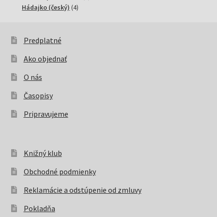
4
produktov
Hádajko (český)
4
produkty
Predplatné
Ako objednať
O nás
Časopisy
Pripravujeme
Knižný klub
Obchodné podmienky
Reklamácie a odstúpenie od zmluvy
Pokladňa