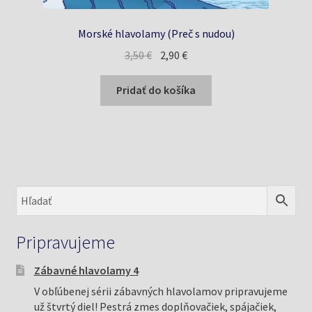
Morské hlavolamy (Preč s nudou)
Pôvodná
Aktuálna
3,50
€
2,90
€
cena
cena
bola:
je:
Pridať do košíka
3,50 €.
2,90 €.
Pripravujeme
Zábavné hlavolamy 4
V obľúbenej sérii zábavných hlavolamov pripravujeme
už štvrtý diel! Pestrá zmes doplňovačiek, spájačiek,