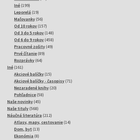
199
produktov
Iné
199
produktov
19
Leporelá
19
produktov
56
Maľovanky
56
produktov
157
Od 10 rokov
157
produktov
148
Od 3 do 5 rokov
148
produktov
458
Od 6 do 9 rokov
458
49
produktov
Pracovné zošity
49
89
produktov
Prvé čítanie
89
64
produktov
Rozprávky
64
161
produktov
Iné
161
produktov
15
Akciové balíčky
15
produktov
71
Akciové balíčky - časopisy
71
20
produktov
Nezaradené knihy
20
58
produktov
Pohľadnice
58
45
produktov
Naše novinky
45
568
produktov
Naše tituly
568
produktov
212
Náučná literatúra
212
produktov
14
Atlasy, mapy, cestovanie
14
13
produktov
Dom, byt
13
8
produktov
Ekonómia
8