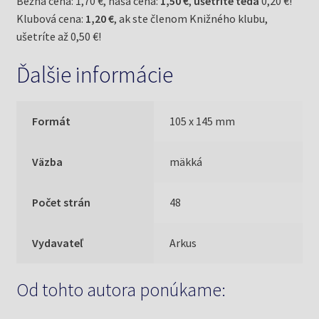
Bežná cena: 1,70 €, naša cena:
1,50 €
,
ušetríte teda
0,20 €!
Klubová cena:
1,20 €
, ak ste členom Knižného klubu,
ušetríte až 0,50 €!
Ďalšie informácie
Formát
105 x 145 mm
Väzba
mäkká
Počet strán
48
Vydavateľ
Arkus
Od tohto autora ponúkame: