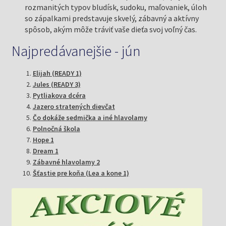
rozmanitých typov bludísk, sudoku, maľovaniek, úloh
so zápalkami predstavuje skvelý, zábavný a aktívny
spôsob, akým môže tráviť vaše dieťa svoj voľný čas.
Najpredávanejšie - jún
Elijah (READY 1)
Jules (READY 3)
Pytliakova dcéra
Jazero stratených dievčat
Čo dokáže sedmička a iné hlavolamy
Polnočná škola
Hope 1
Dream 1
Zábavné hlavolamy 2
Šťastie pre koňa (Lea a kone 1)