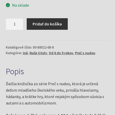
Na sklade
množstvo
Pridať do košíka
Hlavolamy
na
kolesách
(Preč
Katalógové číslo:
80-88822-68-8
Kategórie:
Iné
,
Naše tituly
,
Od 6 do 9 rokov
,
Preč s nudou
s
nudou)
Popis
Ďalšia knižočka zo série Preč s nudou, ktorá je určená
deťom mladšieho školského veku, prináša hlavolamy,
hádanky, a krátke hry, ktoré nejakým spôsobom súvisia s
autami a s automobilizmom.