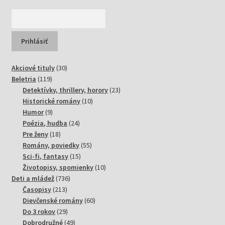
30
Akciové tituly
30
119
produktov
Beletria
119
produktov
23
Detektívky, thrillery, horory
23
10
produktov
Historické romány
10
9
produktov
Humor
9
produktov
24
Poézia, hudba
24
18
produktov
Pre ženy
18
produktov
55
Romány, poviedky
55
15
produktov
Sci-fi, fantasy
15
produktov
10
Životopisy, spomienky
10
736
produktov
Deti a mládež
736
213
produktov
Časopisy
213
produktov
60
Dievčenské romány
60
29
produktov
Do 3 rokov
29
produktov
49
Dobrodružné
49