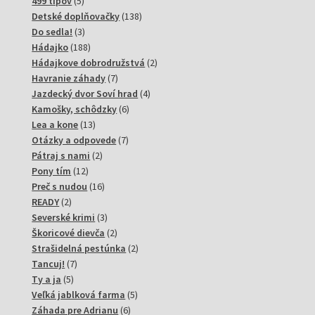
produktov
5
499 tipov
5
produktov
138
Detské doplňovačky
138
3
produktov
Do sedla!
3
produkty
188
Hádajko
188
produktov
2
Hádajkove dobrodružstvá
2
7
produkty
Havranie záhady
7
produktov
4
Jazdecký dvor Soví hrad
4
6
produkty
Kamošky, schôdzky
6
13
produktov
Lea a kone
13
produktov
7
Otázky a odpovede
7
2
produktov
Pátraj s nami
2
12
produkty
Pony tím
12
produktov
16
Preč s nudou
16
2
produktov
READY
2
produkty
3
Severské krimi
3
produkty
2
Škoricové dievča
2
produkty
2
Strašidelná pestúnka
2
7
produkty
Tancuj!
7
5
produktov
Ty a ja
5
produktov
5
Veľká jablková farma
5
6
produktov
Záhada pre Adrianu
6