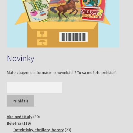
Novinky
Máte záujem o informácie o novinkách? Tu sa môžete prihlásiť:
30
Akciové tituly
30
119
produktov
Beletria
119
produktov
23
Detektívky, thrillery, horory
23