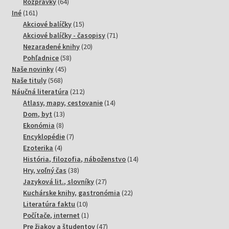
64
produktov
Rozprávky
64
161
produktov
Iné
161
produktov
15
Akciové balíčky
15
produktov
71
Akciové balíčky - časopisy
71
20
produktov
Nezaradené knihy
20
58
produktov
Pohľadnice
58
45
produktov
Naše novinky
45
568
produktov
Naše tituly
568
produktov
212
Náučná literatúra
212
produktov
14
Atlasy, mapy, cestovanie
14
13
produktov
Dom, byt
13
8
produktov
Ekonómia
8
produktov
7
Encyklopédie
7
4
produktov
Ezoterika
4
produkty
14
História, filozofia, náboženstvo
14
38
produktov
Hry, voľný čas
38
produktov
27
Jazyková lit., slovníky
27
produktov
22
Kuchárske knihy, gastronómia
22
10
produktov
Literatúra faktu
10
produktov
1
Počítače, internet
1
produkt
47
Pre žiakov a študentov
47