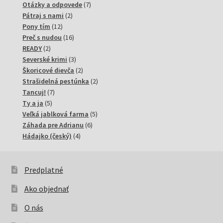
produktov
7
Otázky a odpovede
7
2
produktov
Pátraj s nami
2
12
produkty
Pony tím
12
produktov
16
Preč s nudou
16
2
produktov
READY
2
produkty
3
Severské krimi
3
produkty
2
Škoricové dievča
2
produkty
2
Strašidelná pestúnka
2
7
produkty
Tancuj!
7
5
produktov
Ty a ja
5
produktov
5
Veľká jablková farma
5
6
produktov
Záhada pre Adrianu
6
4
produktov
Hádajko (český)
4
produkty
Predplatné
Ako objednať
O nás