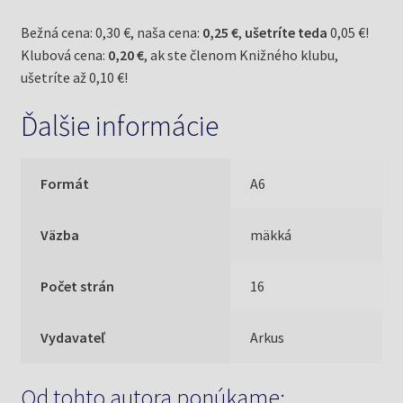
Bežná cena: 0,30 €, naša cena:
0,25 €
,
ušetríte teda
0,05 €!
Klubová cena:
0,20 €
, ak ste členom Knižného klubu,
ušetríte až 0,10 €!
Ďalšie informácie
Formát
A6
Väzba
mäkká
Počet strán
16
Vydavateľ
Arkus
Od tohto autora ponúkame: