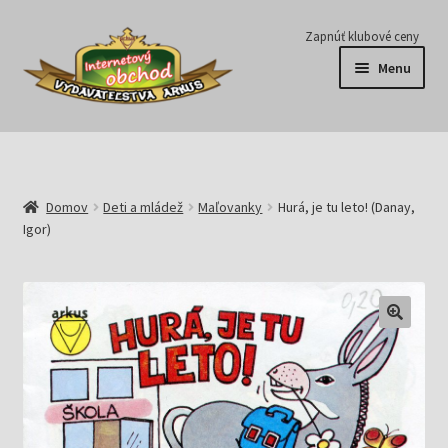
Preskočiť
Preskočiť
Zapnúť klubové ceny
na
na
Menu
navigáciu
obsah
Série
Časopisy
Domov
Deti a mládež
Maľovanky
Hurá, je tu leto! (Danay,
Igor)
E-knihy
Predplatné
Pripravujeme
Pre školy