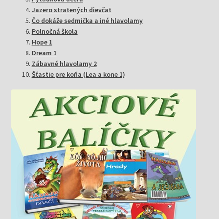
Jazero stratených dievčat
Čo dokáže sedmička a iné hlavolamy
Polnočná škola
Hope 1
Dream 1
Zábavné hlavolamy 2
Šťastie pre koňa (Lea a kone 1)