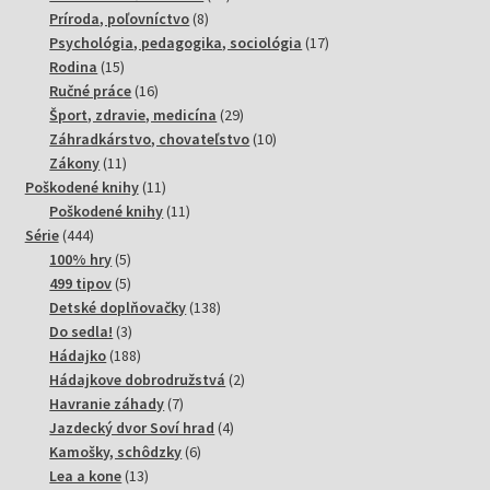
8
produktov
Príroda, poľovníctvo
8
produktov
17
Psychológia, pedagogika, sociológia
17
15
produktov
Rodina
15
produktov
16
Ručné práce
16
produktov
29
Šport, zdravie, medicína
29
produktov
10
Záhradkárstvo, chovateľstvo
10
11
produktov
Zákony
11
produktov
11
Poškodené knihy
11
produktov
11
Poškodené knihy
11
444
produktov
Série
444
produktov
5
100% hry
5
produktov
5
499 tipov
5
produktov
138
Detské doplňovačky
138
3
produktov
Do sedla!
3
produkty
188
Hádajko
188
produktov
2
Hádajkove dobrodružstvá
2
7
produkty
Havranie záhady
7
produktov
4
Jazdecký dvor Soví hrad
4
6
produkty
Kamošky, schôdzky
6
13
produktov
Lea a kone
13