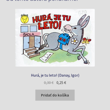
Hurá, je tu leto! (Danay, Igor)
Pôvodná
Aktuálna
0,30
€
0,25
€
cena
cena
bola:
je:
Pridať do košíka
0,30 €.
0,25 €.