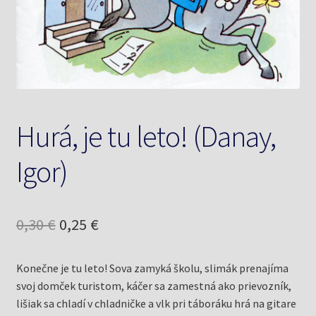
Knižný klub
Kontakt
Hurá, je tu leto! (Danay,
Igor)
Pôvodná
Aktuálna
0,30
€
0,25
€
cena
cena
Konečne je tu leto! Sova zamyká školu, slimák prenajíma
bola:
je:
svoj domček turistom, káčer sa zamestná ako prievozník,
0,30 €.
0,25 €.
lišiak sa chladí v chladničke a vlk pri táboráku hrá na gitare