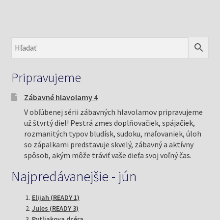
Pripravujeme
Zábavné hlavolamy 4
V obľúbenej sérii zábavných hlavolamov pripravujeme
už štvrtý diel! Pestrá zmes doplňovačiek, spájačiek,
rozmanitých typov bludísk, sudoku, maľovaniek, úloh
so zápalkami predstavuje skvelý, zábavný a aktívny
spôsob, akým môže tráviť vaše dieťa svoj voľný čas.
Najpredávanejšie - jún
Elijah (READY 1)
Jules (READY 3)
Pytliakova dcéra