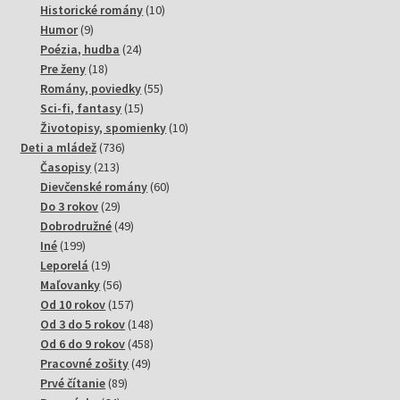
10
produktov
Historické romány
10
9
produktov
Humor
9
produktov
24
Poézia, hudba
24
18
produktov
Pre ženy
18
produktov
55
Romány, poviedky
55
15
produktov
Sci-fi, fantasy
15
produktov
10
Životopisy, spomienky
10
736
produktov
Deti a mládež
736
213
produktov
Časopisy
213
produktov
60
Dievčenské romány
60
29
produktov
Do 3 rokov
29
produktov
49
Dobrodružné
49
199
produktov
Iné
199
produktov
19
Leporelá
19
produktov
56
Maľovanky
56
produktov
157
Od 10 rokov
157
produktov
148
Od 3 do 5 rokov
148
produktov
458
Od 6 do 9 rokov
458
49
produktov
Pracovné zošity
49
89
produktov
Prvé čítanie
89