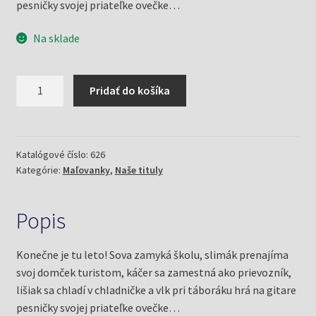
pesničky svojej priateľke ovečke…
Na sklade
množstvo
Pridať do košíka
Hurá,
je
tu
leto!
Katalógové číslo:
626
Kategórie:
Maľovanky
,
Naše tituly
(Danay,
Igor)
Popis
Konečne je tu leto! Sova zamyká školu, slimák prenajíma
svoj domček turistom, káčer sa zamestná ako prievozník,
lišiak sa chladí v chladničke a vlk pri táboráku hrá na gitare
pesničky svojej priateľke ovečke…