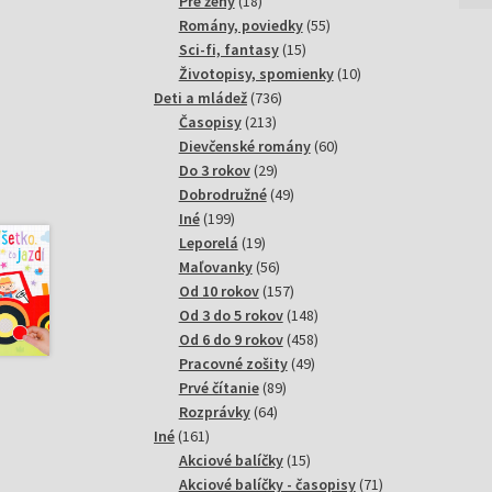
18
produktov
Pre ženy
18
produktov
55
Romány, poviedky
55
15
produktov
Sci-fi, fantasy
15
produktov
10
Životopisy, spomienky
10
736
produktov
Deti a mládež
736
213
produktov
Časopisy
213
produktov
60
Dievčenské romány
60
29
produktov
Do 3 rokov
29
produktov
49
Dobrodružné
49
199
produktov
Iné
199
produktov
19
Leporelá
19
produktov
56
Maľovanky
56
produktov
157
Od 10 rokov
157
produktov
148
Od 3 do 5 rokov
148
produktov
458
Od 6 do 9 rokov
458
49
produktov
Pracovné zošity
49
89
produktov
Prvé čítanie
89
64
produktov
Rozprávky
64
161
produktov
Iné
161
produktov
15
Akciové balíčky
15
produktov
71
Akciové balíčky - časopisy
71