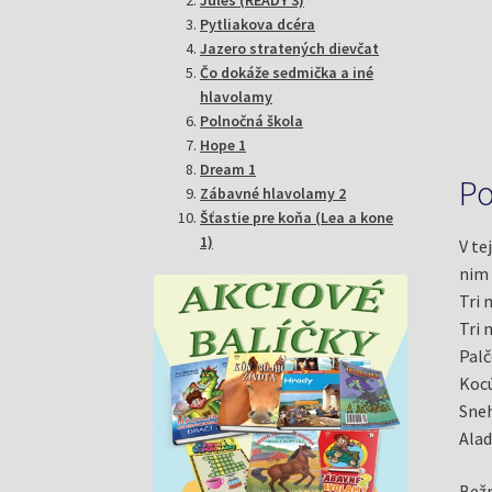
Pytliakova dcéra
Jazero stratených dievčat
Čo dokáže sedmička a iné
hlavolamy
Polnočná škola
Hope 1
Dream 1
Po
Zábavné hlavolamy 2
Šťastie pre koňa (Lea a kone
1)
V te
nim 
Tri 
Tri 
Palč
Kocú
Sneh
Alad
Bežn