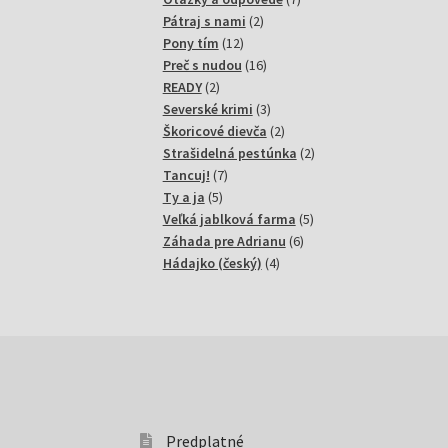
2
produktov
Pátraj s nami
2
12
produkty
Pony tím
12
produktov
16
Preč s nudou
16
2
produktov
READY
2
produkty
3
Severské krimi
3
produkty
2
Škoricové dievča
2
produkty
2
Strašidelná pestúnka
2
7
produkty
Tancuj!
7
5
produktov
Ty a ja
5
produktov
5
Veľká jablková farma
5
6
produktov
Záhada pre Adrianu
6
4
produktov
Hádajko (český)
4
produkty
Predplatné