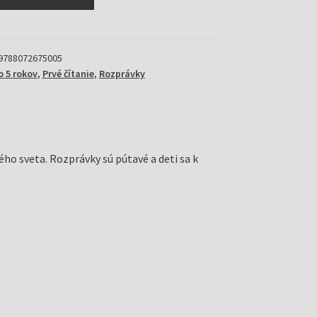
9788072675005
o 5 rokov
,
Prvé čítanie
,
Rozprávky
ého sveta. Rozprávky sú pútavé a deti sa k