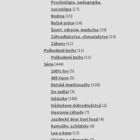
produktov
Psychológia, pedagogika,
17
sociológia
17
15
produktov
Rodina
15
produktov
16
Ručné práce
16
produktov
29
Šport, zdravie, medicína
29
produktov
10
Záhradkárstvo, chovateľstvo
10
11
produktov
Zákony
11
produktov
11
Poškodené knihy
11
produktov
11
Poškodené knihy
11
444
produktov
Série
444
produktov
5
100% hry
5
produktov
5
499 tipov
5
produktov
138
Detské doplňovačky
138
3
produktov
Do sedla!
3
produkty
188
Hádajko
188
produktov
2
Hádajkove dobrodružstvá
2
7
produkty
Havranie záhady
7
produktov
4
Jazdecký dvor Soví hrad
4
6
produkty
Kamošky, schôdzky
6
13
produktov
Lea a kone
13
produktov
7
Otázky a odpovede
7