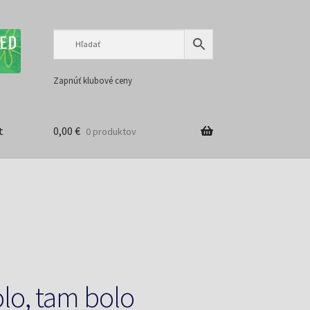
Preskočiť
Preskočiť
na
na
navigáciu
obsah
Zapnúť klubové ceny
t
0,00
€
0 produktov
lo, tam bolo