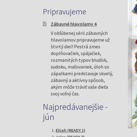
Pripravujeme
Zábavné hlavolamy 4
V obľúbenej sérii zábavných
hlavolamov pripravujeme už
štvrtý diel! Pestrá zmes
doplňovačiek, spájačiek,
rozmanitých typov bludísk,
sudoku, maľovaniek, úloh so
zápalkami predstavuje skvelý,
zábavný a aktívny spôsob,
akým môže tráviť vaše dieťa
svoj voľný čas.
Najpredávanejšie -
jún
Elijah (READY 1)
Jules (READY 3)