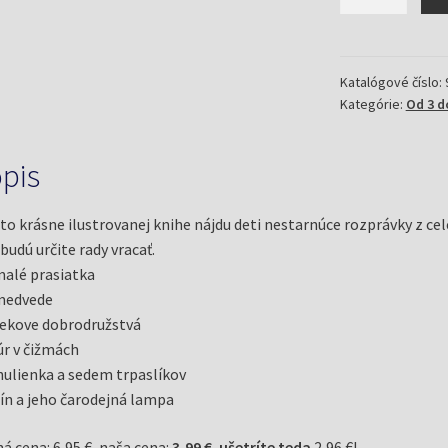
Kde
bolo,
tam
bolo
Katalógové číslo:
Kategórie:
Od 3 d
pis
jto krásne ilustrovanej knihe nájdu deti nestarnúce rozprávky z cel
budú určite rady vracať.
malé prasiatka
medvede
ekove dobrodružstvá
r v čižmách
ulienka a sedem trpaslíkov
ín a jeho čarodejná lampa
á cena: 6,95 €, naša cena:
3,99 €
,
ušetríte teda
2,96 €!