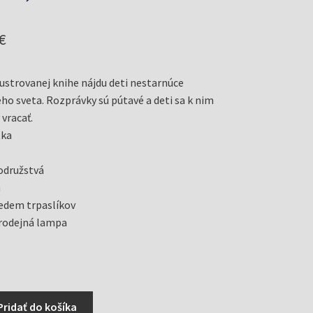
odná
Aktuálna
€
cena
lustrovanej knihe nájdu deti nestarnúce
je:
ého sveta. Rozprávky sú pútavé a deti sa k nim
€.
3,99 €.
 vracať.
tka
odružstvá
h
edem trpaslíkov
arodejná lampa
Pridať do košíka