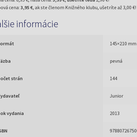
ová cena:
3,95 €
, ak ste členom Knižného klubu, ušetríte až 3,00 €!
lšie informácie
Formát
145×210 mm
Väzba
pevná
očet strán
144
Vydavateľ
Junior
Rok vydania
2013
ISBN
97880726750