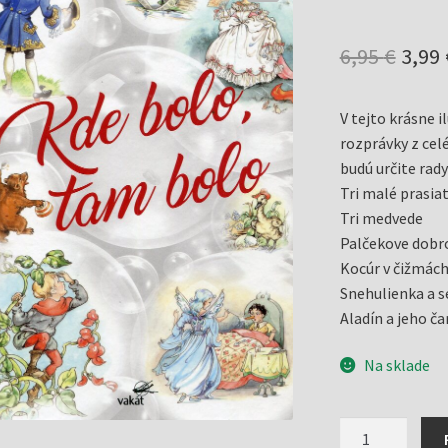
Pôv
6,95
€
3,99
cena
V tejto krásne i
bola:
rozprávky z cel
6,95 
budú určite rady
Tri malé prasia
Tri medvede
Palčekove dobr
Kocúr v čižmác
Snehulienka a s
Aladín a jeho č
Na sklade
množstvo