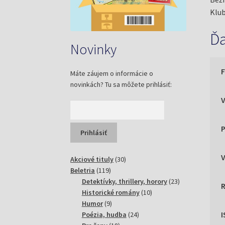
Klub
Ďa
Novinky
Máte záujem o informácie o
novinkách? Tu sa môžete prihlásiť:
P
30
Akciové tituly
30
119
produktov
Beletria
119
produktov
23
Detektívky, thrillery, horory
23
10
produktov
Historické romány
10
9
produktov
Humor
9
produktov
24
Poézia, hudba
24