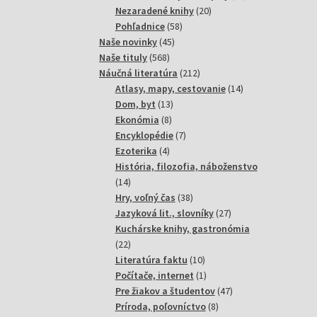
20
produktov
Nezaradené knihy
20
58
produktov
Pohľadnice
58
45
produktov
Naše novinky
45
568
produktov
Naše tituly
568
produktov
212
Náučná literatúra
212
produktov
14
Atlasy, mapy, cestovanie
14
13
produktov
Dom, byt
13
8
produktov
Ekonómia
8
produktov
7
Encyklopédie
7
4
produktov
Ezoterika
4
produkty
História, filozofia, náboženstvo
14
14
produktov
38
Hry, voľný čas
38
produktov
27
Jazyková lit., slovníky
27
produktov
Kuchárske knihy, gastronómia
22
22
produktov
10
Literatúra faktu
10
produktov
1
Počítače, internet
1
produkt
47
Pre žiakov a študentov
47
8
produktov
Príroda, poľovníctvo
8