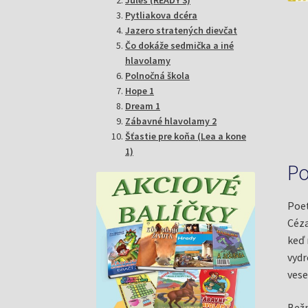
Pytliakova dcéra
Jazero stratených dievčat
Čo dokáže sedmička a iné
hlavolamy
Polnočná škola
Hope 1
Dream 1
Zábavné hlavolamy 2
Šťastie pre koňa (Lea a kone
1)
Po
Poet
Céza
keď 
vydr
vese
Bežn