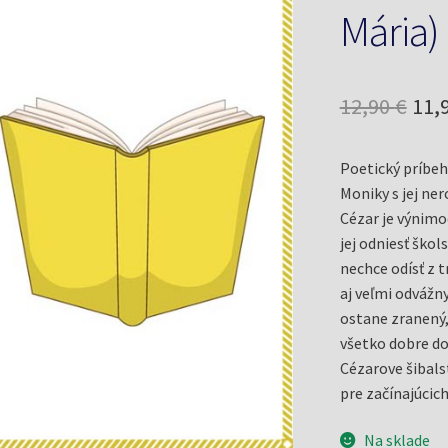
Mária)
Pôv
12,90
€
11,
cen
Poetický príbeh
bol
Moniky s jej n
12,9
Cézar je výnimo
jej odniesť škols
nechce odísť z t
aj veľmi odvážn
ostane zranený,
všetko dobre dop
Cézarove šibals
pre začínajúcich
Na sklade