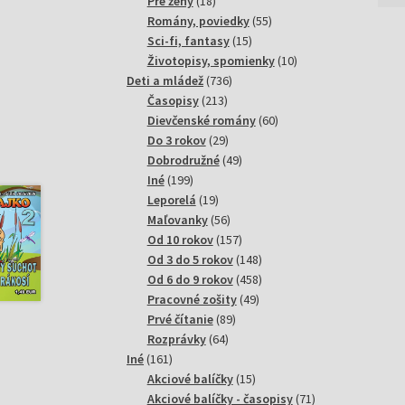
18
produktov
Pre ženy
18
produktov
55
Romány, poviedky
55
15
produktov
Sci-fi, fantasy
15
produktov
10
Životopisy, spomienky
10
736
produktov
Deti a mládež
736
213
produktov
Časopisy
213
produktov
60
Dievčenské romány
60
29
produktov
Do 3 rokov
29
produktov
49
Dobrodružné
49
199
produktov
Iné
199
produktov
19
Leporelá
19
produktov
56
Maľovanky
56
produktov
157
Od 10 rokov
157
produktov
148
Od 3 do 5 rokov
148
produktov
458
Od 6 do 9 rokov
458
49
produktov
Pracovné zošity
49
89
produktov
Prvé čítanie
89
64
produktov
Rozprávky
64
161
produktov
Iné
161
produktov
15
Akciové balíčky
15
produktov
71
Akciové balíčky - časopisy
71