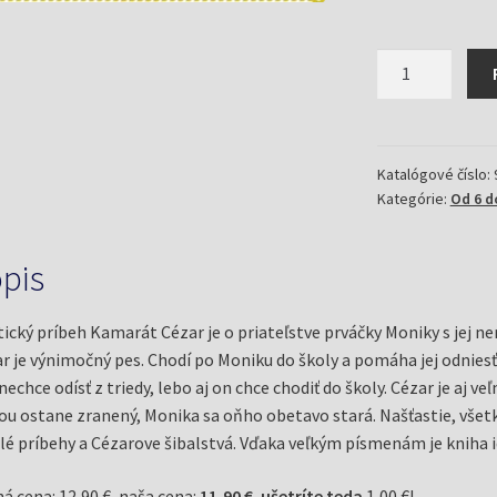
množstvo
Kamarát
Cézar
(Haštová,
Mária)
Katalógové číslo:
Kategórie:
Od 6 d
pis
ický príbeh Kamarát Cézar je o priateľstve prváčky Moniky s je
r je výnimočný pes. Chodí po Moniku do školy a pomáha jej odniesť š
nechce odísť z triedy, lebo aj on chce chodiť do školy. Cézar je aj 
ou ostane zranený, Monika sa oňho obetavo stará. Našťastie, všetk
lé príbehy a Cézarove šibalstvá. Vďaka veľkým písmenám je kniha id
á cena: 12,90 €, naša cena:
11,90 €
,
ušetríte teda
1,00 €!