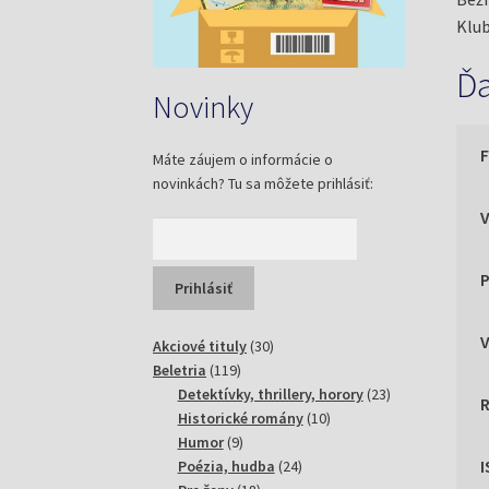
Klub
Ďa
Novinky
Máte záujem o informácie o
novinkách? Tu sa môžete prihlásiť:
P
30
Akciové tituly
30
119
produktov
Beletria
119
produktov
23
Detektívky, thrillery, horory
23
10
produktov
Historické romány
10
9
produktov
Humor
9
produktov
24
Poézia, hudba
24