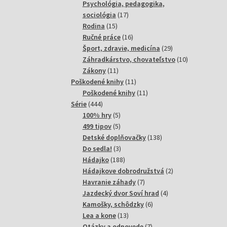
produktov
Psychológia, pedagogika,
17
sociológia
17
15
produktov
Rodina
15
produktov
16
Ručné práce
16
produktov
29
Šport, zdravie, medicína
29
produktov
10
Záhradkárstvo, chovateľstvo
10
11
produktov
Zákony
11
produktov
11
Poškodené knihy
11
produktov
11
Poškodené knihy
11
444
produktov
Série
444
produktov
5
100% hry
5
produktov
5
499 tipov
5
produktov
138
Detské doplňovačky
138
3
produktov
Do sedla!
3
produkty
188
Hádajko
188
produktov
2
Hádajkove dobrodružstvá
2
7
produkty
Havranie záhady
7
produktov
4
Jazdecký dvor Soví hrad
4
6
produkty
Kamošky, schôdzky
6
13
produktov
Lea a kone
13
produktov
7
Otázky a odpovede
7