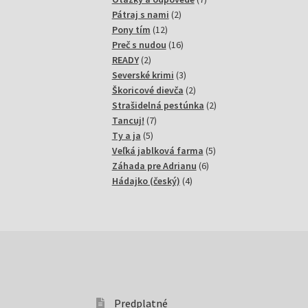
2
produktov
Pátraj s nami
2
12
produkty
Pony tím
12
produktov
16
Preč s nudou
16
2
produktov
READY
2
produkty
3
Severské krimi
3
produkty
2
Škoricové dievča
2
produkty
2
Strašidelná pestúnka
2
7
produkty
Tancuj!
7
5
produktov
Ty a ja
5
produktov
5
Veľká jablková farma
5
6
produktov
Záhada pre Adrianu
6
4
produktov
Hádajko (český)
4
produkty
Predplatné