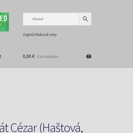
Preskočiť
Preskočiť
na
na
navigáciu
obsah
Zapnúť klubové ceny
t
0,00
€
0 produktov
t Cézar (Haštová,