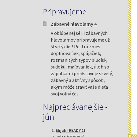
Pripravujeme
Zábavné hlavolamy 4
V obľúbenej sérii zábavných
hlavolamov pripravujeme už
štvrtý diel! Pestrá zmes
doplňovačiek, spájačiek,
rozmanitých typov bludísk,
sudoku, maľovaniek, úloh so
zápalkami predstavuje skvelý,
zábavný a aktívny spôsob,
akým môže tráviť vaše dieťa
svoj voľný čas.
Najpredávanejšie -
jún
Elijah (READY 1)
Jules (READY 3)