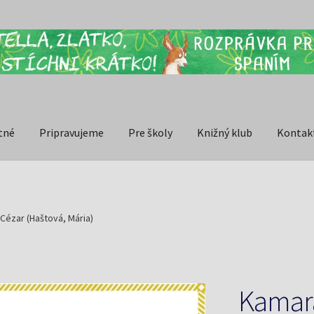
tné
Pripravujeme
Pre školy
Knižný klub
Kontak
Cézar (Haštová, Mária)
Kamará