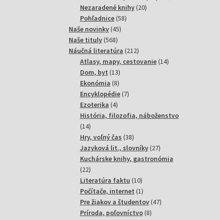
20
produktov
Nezaradené knihy
20
58
produktov
Pohľadnice
58
45
produktov
Naše novinky
45
568
produktov
Naše tituly
568
produktov
212
Náučná literatúra
212
produktov
14
Atlasy, mapy, cestovanie
14
13
produktov
Dom, byt
13
8
produktov
Ekonómia
8
produktov
7
Encyklopédie
7
4
produktov
Ezoterika
4
produkty
História, filozofia, náboženstvo
14
14
produktov
38
Hry, voľný čas
38
produktov
27
Jazyková lit., slovníky
27
produktov
Kuchárske knihy, gastronómia
22
22
produktov
10
Literatúra faktu
10
produktov
1
Počítače, internet
1
produkt
47
Pre žiakov a študentov
47
8
produktov
Príroda, poľovníctvo
8