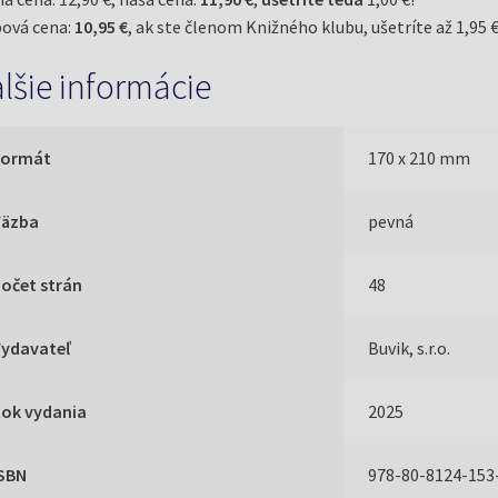
ová cena:
10,95 €
, ak ste členom Knižného klubu, ušetríte až 1,95 €
lšie informácie
Formát
170 x 210 mm
Väzba
pevná
očet strán
48
Vydavateľ
Buvik, s.r.o.
Rok vydania
2025
ISBN
978-80-8124-153