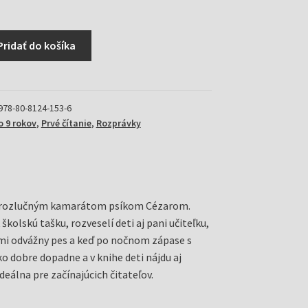
Pridať do košíka
978-80-8124-153-6
o 9 rokov
,
Prvé čítanie
,
Rozprávky
j nerozlučným kamarátom psíkom Cézarom.
kolskú tašku, rozveselí deti aj pani učiteľku,
veľmi odvážny pes a keď po nočnom zápase s
o dobre dopadne a v knihe deti nájdu aj
eálna pre začínajúcich čitateľov.