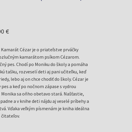
odná
Aktuálna
90
€
a
cena
 Kamarát Cézar je o priateľstve prváčky
a:
je:
erozlučným kamarátom psíkom Cézarom.
0 €.
11,90 €.
čný pes. Chodí po Moniku do školy a pomáha
kú tašku, rozveselí deti aj pani učiteľku, keď
riedy, lebo aj on chce chodiť do školy. Cézar je
y pes a keď po nočnom zápase s vydrou
 Monika sa oňho obetavo stará. Našťastie,
adne a v knihe deti nájdu aj veselé príbehy a
tvá. Vďaka veľkým písmenám je kniha ideálna
 čitateľov.