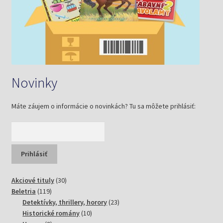
Novinky
Máte záujem o informácie o novinkách? Tu sa môžete prihlásiť:
30
Akciové tituly
30
119
produktov
Beletria
119
produktov
23
Detektívky, thrillery, horory
23
10
produktov
Historické romány
10