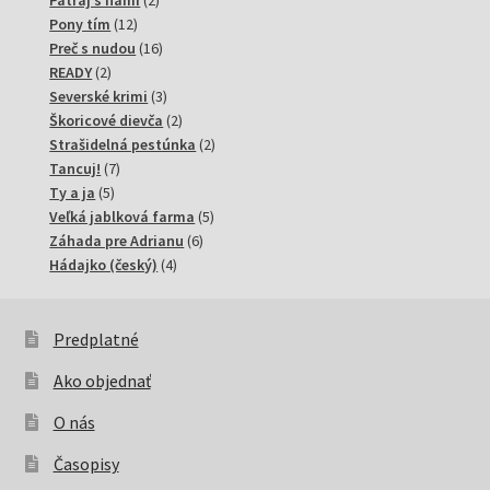
Pátraj s nami
2
12
produkty
Pony tím
12
produktov
16
Preč s nudou
16
2
produktov
READY
2
produkty
3
Severské krimi
3
produkty
2
Škoricové dievča
2
produkty
2
Strašidelná pestúnka
2
7
produkty
Tancuj!
7
5
produktov
Ty a ja
5
produktov
5
Veľká jablková farma
5
6
produktov
Záhada pre Adrianu
6
4
produktov
Hádajko (český)
4
produkty
Predplatné
Ako objednať
O nás
Časopisy