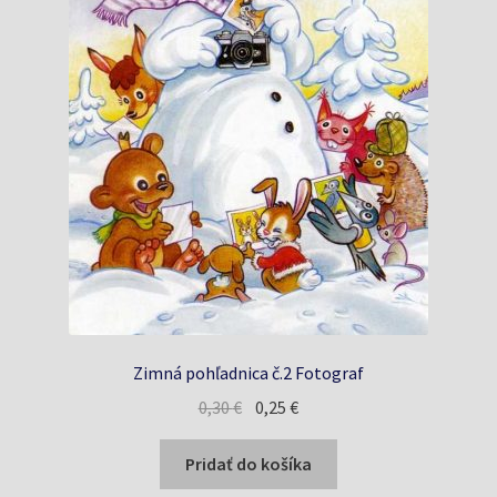
Zimná pohľadnica č.2 Fotograf
Pôvodná
Aktuálna
0,30
€
0,25
€
cena
cena
bola:
je:
Pridať do košíka
0,30 €.
0,25 €.