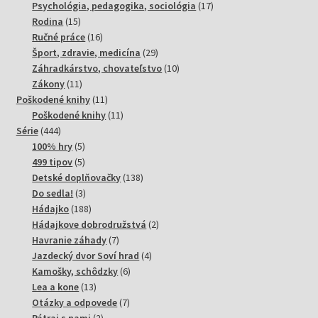
produktov
17
Psychológia, pedagogika, sociológia
17
15
produktov
Rodina
15
produktov
16
Ručné práce
16
produktov
29
Šport, zdravie, medicína
29
produktov
10
Záhradkárstvo, chovateľstvo
10
11
produktov
Zákony
11
produktov
11
Poškodené knihy
11
produktov
11
Poškodené knihy
11
444
produktov
Série
444
produktov
5
100% hry
5
produktov
5
499 tipov
5
produktov
138
Detské doplňovačky
138
3
produktov
Do sedla!
3
produkty
188
Hádajko
188
produktov
2
Hádajkove dobrodružstvá
2
7
produkty
Havranie záhady
7
produktov
4
Jazdecký dvor Soví hrad
4
6
produkty
Kamošky, schôdzky
6
13
produktov
Lea a kone
13
produktov
7
Otázky a odpovede
7
2
produktov