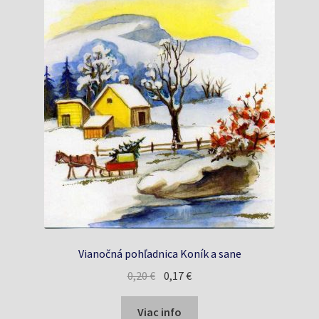
Vianočná pohľadnica Koník a sane
Pôvodná
Aktuálna
0,20
€
0,17
€
cena
cena
bola:
je:
Viac info