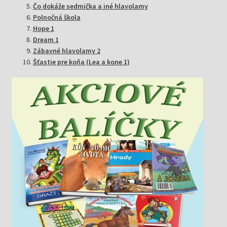
Čo dokáže sedmička a iné hlavolamy
Polnočná škola
Hope 1
Dream 1
Zábavné hlavolamy 2
Šťastie pre koňa (Lea a kone 1)