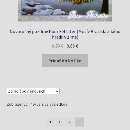
Novoročný pozdrav Pour Féliciter (Motív Bratislavského
hradu v zime)
Pôvodná
Aktuálna
0,70
€
0,66
€
cena
cena
bola:
je:
Pridať do košíka
0,70 €.
0,66 €.
Zoradené
Zobrazených 49–58 z 58 výsledkov
podľa
najnovších
1
2
3