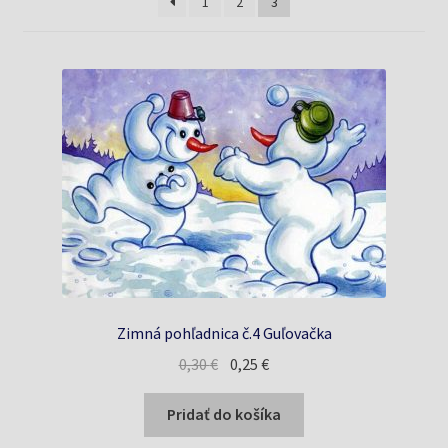
Knižný klub
1
2
3
Kontakt
Zimná pohľadnica č.4 Guľovačka
Pôvodná
Aktuálna
0,30
€
0,25
€
cena
cena
bola:
je:
Pridať do košíka
0,30 €.
0,25 €.