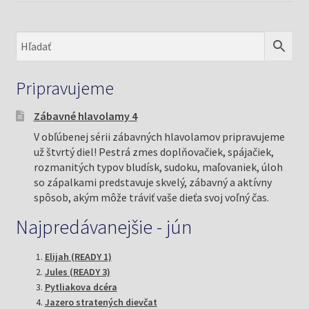
Pripravujeme
Zábavné hlavolamy 4
V obľúbenej sérii zábavných hlavolamov pripravujeme
už štvrtý diel! Pestrá zmes doplňovačiek, spájačiek,
rozmanitých typov bludísk, sudoku, maľovaniek, úloh
so zápalkami predstavuje skvelý, zábavný a aktívny
spôsob, akým môže tráviť vaše dieťa svoj voľný čas.
Najpredávanejšie - jún
Elijah (READY 1)
Jules (READY 3)
Pytliakova dcéra
Jazero stratených dievčat