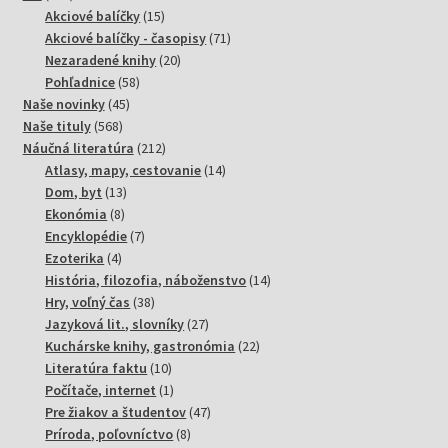
produktov
15
Akciové balíčky
15
produktov
71
Akciové balíčky - časopisy
71
20
produktov
Nezaradené knihy
20
58
produktov
Pohľadnice
58
45
produktov
Naše novinky
45
568
produktov
Naše tituly
568
produktov
212
Náučná literatúra
212
produktov
14
Atlasy, mapy, cestovanie
14
13
produktov
Dom, byt
13
8
produktov
Ekonómia
8
produktov
7
Encyklopédie
7
4
produktov
Ezoterika
4
produkty
14
História, filozofia, náboženstvo
14
38
produktov
Hry, voľný čas
38
produktov
27
Jazyková lit., slovníky
27
produktov
22
Kuchárske knihy, gastronómia
22
10
produktov
Literatúra faktu
10
produktov
1
Počítače, internet
1
produkt
47
Pre žiakov a študentov
47
8
produktov
Príroda, poľovníctvo
8