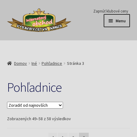
Preskočiť
Preskočiť
Zapnúť klubové ceny
na
na
Menu
navigáciu
obsah
Série
Časopisy
Domov
Iné
Pohľadnice
Stránka 3
E-knihy
Pohľadnice
Predplatné
Pripravujeme
Zoradené
Zobrazených 49–58 z 58 výsledkov
Pre školy
podľa
najnovších