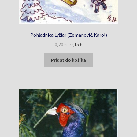
Pohľadnica Lyžiar (Zemanovič. Karol)
Pôvodná
Aktuálna
0,20
€
0,15
€
cena
cena
bola:
je:
Pridať do košíka
0,20 €.
0,15 €.