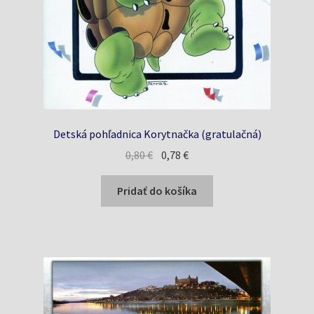
Detská pohľadnica Korytnačka (gratulačná)
Pôvodná
Aktuálna
0,80
€
0,78
€
cena
cena
bola:
je:
Pridať do košíka
0,80 €.
0,78 €.