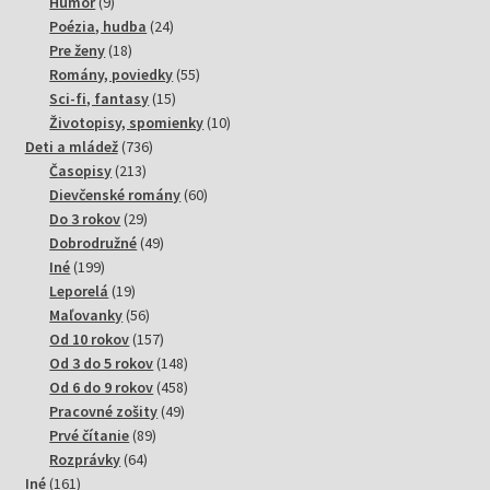
9
produktov
Humor
9
produktov
24
Poézia, hudba
24
18
produktov
Pre ženy
18
produktov
55
Romány, poviedky
55
15
produktov
Sci-fi, fantasy
15
produktov
10
Životopisy, spomienky
10
736
produktov
Deti a mládež
736
213
produktov
Časopisy
213
produktov
60
Dievčenské romány
60
29
produktov
Do 3 rokov
29
produktov
49
Dobrodružné
49
199
produktov
Iné
199
produktov
19
Leporelá
19
produktov
56
Maľovanky
56
produktov
157
Od 10 rokov
157
produktov
148
Od 3 do 5 rokov
148
produktov
458
Od 6 do 9 rokov
458
49
produktov
Pracovné zošity
49
89
produktov
Prvé čítanie
89
64
produktov
Rozprávky
64
161
produktov
Iné
161