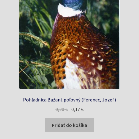
Pohľadnica Bažant poľovný (Ferenec, Jozef)
Pôvodná
Aktuálna
0,20
€
0,17
€
cena
cena
bola:
je:
Pridať do košíka
0,20 €.
0,17 €.