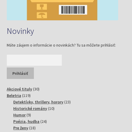
Novinky
Máte záujem o informácie o novinkách? Tu sa môžete prihlásiť:
30
Akciové tituly
30
119
produktov
Beletria
119
produktov
23
Detektívky, thrillery, horory
23
10
produktov
Historické romány
10
9
produktov
Humor
9
produktov
24
Poézia, hudba
24
18
produktov
Pre ženy
18