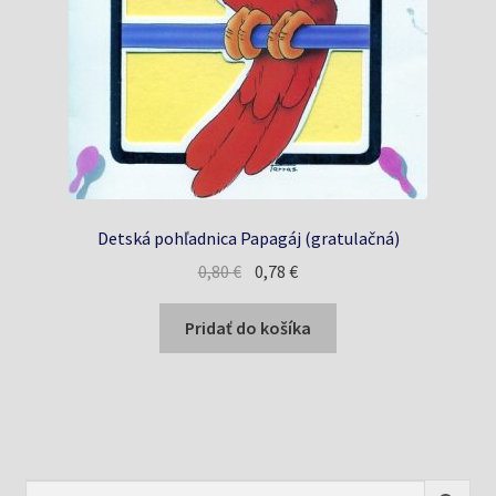
Detská pohľadnica Papagáj (gratulačná)
Pôvodná
Aktuálna
0,80
€
0,78
€
cena
cena
bola:
je:
Pridať do košíka
0,80 €.
0,78 €.