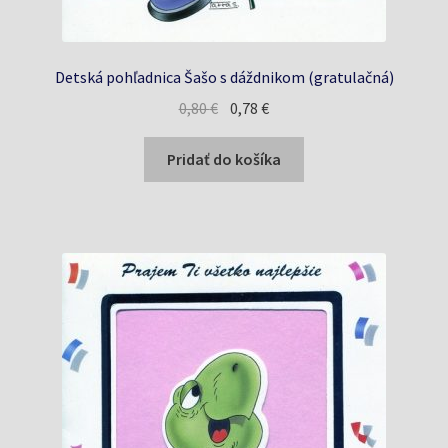
Detská pohľadnica Šašo s dáždnikom (gratulačná)
Pôvodná
Aktuálna
0,80
€
0,78
€
cena
cena
bola:
je:
Pridať do košíka
0,80 €.
0,78 €.