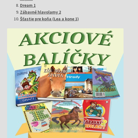
Dream 1
Zábavné hlavolamy 2
Šťastie pre koňa (Lea a kone 1)