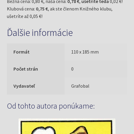
Bežná cena: 0,80 €, naša cena:
0,78 €
,
ušetríte teda
0,02 €!
Klubová cena:
0,75 €
, ak ste členom Knižného klubu,
ušetríte až 0,05 €!
Ďalšie informácie
Formát
110 x 185 mm
Počet strán
0
Vydavateľ
Grafobal
Od tohto autora ponúkame: