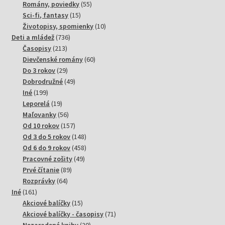
produktov
55
Romány, poviedky
55
15
produktov
Sci-fi, fantasy
15
produktov
10
Životopisy, spomienky
10
736
produktov
Deti a mládež
736
213
produktov
Časopisy
213
produktov
60
Dievčenské romány
60
29
produktov
Do 3 rokov
29
produktov
49
Dobrodružné
49
199
produktov
Iné
199
produktov
19
Leporelá
19
produktov
56
Maľovanky
56
produktov
157
Od 10 rokov
157
produktov
148
Od 3 do 5 rokov
148
produktov
458
Od 6 do 9 rokov
458
49
produktov
Pracovné zošity
49
89
produktov
Prvé čítanie
89
64
produktov
Rozprávky
64
161
produktov
Iné
161
produktov
15
Akciové balíčky
15
produktov
71
Akciové balíčky - časopisy
71
20
produktov