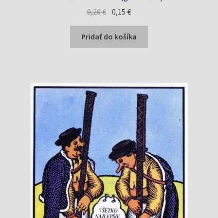
Pôvodná
Aktuálna
0,20
€
0,15
€
cena
cena
bola:
je:
Pridať do košíka
0,20 €.
0,15 €.