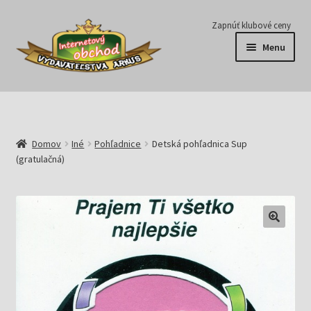
Preskočiť
Preskočiť
Zapnúť klubové ceny
na
na
Menu
navigáciu
obsah
Série
Časopisy
Domov
Iné
Pohľadnice
Detská pohľadnica Sup
(gratulačná)
E-knihy
Predplatné
Pripravujeme
Pre školy