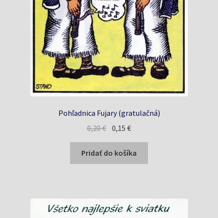
Pohľadnica Fujary (gratulačná)
Pôvodná
Aktuálna
0,20
€
0,15
€
cena
cena
bola:
je:
Pridať do košíka
0,20 €.
0,15 €.