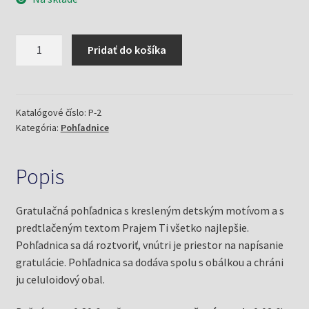
množstvo
Pridať do košíka
Detská
pohľadnica
Sup
(gratulačná)
Katalógové číslo:
P-2
Kategória:
Pohľadnice
Popis
Gratulačná pohľadnica s kresleným detským motívom a s
predtlačeným textom Prajem Ti všetko najlepšie.
Pohľadnica sa dá roztvoriť, vnútri je priestor na napísanie
gratulácie. Pohľadnica sa dodáva spolu s obálkou a chráni
ju celuloidový obal.