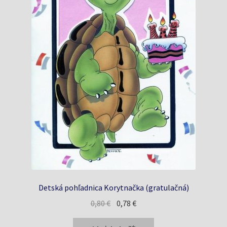
Detská pohľadnica Korytnačka (gratulačná)
Pôvodná
Aktuálna
0,80
€
0,78
€
cena
cena