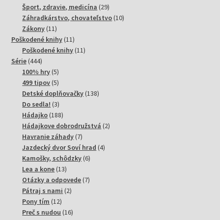
produktov
29
Šport, zdravie, medicína
29
produktov
10
Záhradkárstvo, chovateľstvo
10
11
produktov
Zákony
11
produktov
11
Poškodené knihy
11
produktov
11
Poškodené knihy
11
444
produktov
Série
444
produktov
5
100% hry
5
produktov
5
499 tipov
5
produktov
138
Detské doplňovačky
138
3
produktov
Do sedla!
3
produkty
188
Hádajko
188
produktov
2
Hádajkove dobrodružstvá
2
7
produkty
Havranie záhady
7
produktov
4
Jazdecký dvor Soví hrad
4
6
produkty
Kamošky, schôdzky
6
13
produktov
Lea a kone
13
produktov
7
Otázky a odpovede
7
2
produktov
Pátraj s nami
2
12
produkty
Pony tím
12
produktov
16
Preč s nudou
16