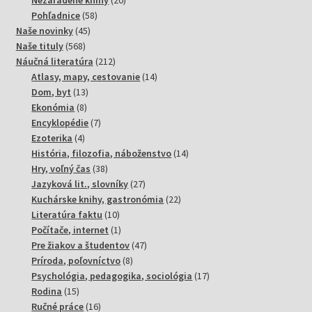
Nezaradené knihy
20
58
produktov
Pohľadnice
58
45
produktov
Naše novinky
45
568
produktov
Naše tituly
568
produktov
212
Náučná literatúra
212
produktov
14
Atlasy, mapy, cestovanie
14
13
produktov
Dom, byt
13
8
produktov
Ekonómia
8
produktov
7
Encyklopédie
7
4
produktov
Ezoterika
4
produkty
14
História, filozofia, náboženstvo
14
38
produktov
Hry, voľný čas
38
produktov
27
Jazyková lit., slovníky
27
produktov
22
Kuchárske knihy, gastronómia
22
10
produktov
Literatúra faktu
10
produktov
1
Počítače, internet
1
produkt
47
Pre žiakov a študentov
47
8
produktov
Príroda, poľovníctvo
8
produktov
17
Psychológia, pedagogika, sociológia
17
15
produktov
Rodina
15
produktov
16
Ručné práce
16