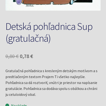
Detská pohľadnica Sup
(gratulačná)
Pôvodná
Aktuálna
0,80
€
0,78
€
cena
cena
Gratulačná pohľadnica s kresleným detským motívom a s
bola:
je:
predtlačeným textom Prajem Ti všetko najlepšie.
0,80 €.
0,78 €.
Pohľadnica sa dá roztvoriť, vnútri je priestor na napísanie
gratulácie. Pohľadnica sa dodáva spolu s obálkou a chráni
ju celuloidový obal.
Na sklade