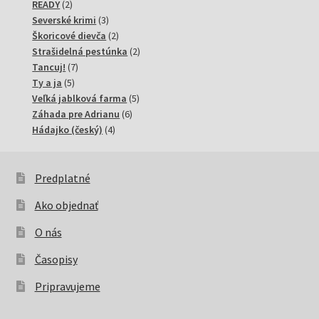
2
produktov
READY
2
produkty
3
Severské krimi
3
produkty
2
Škoricové dievča
2
produkty
2
Strašidelná pestúnka
2
7
produkty
Tancuj!
7
5
produktov
Ty a ja
5
produktov
5
Veľká jablková farma
5
6
produktov
Záhada pre Adrianu
6
4
produktov
Hádajko (český)
4
produkty
Predplatné
Ako objednať
O nás
Časopisy
Pripravujeme