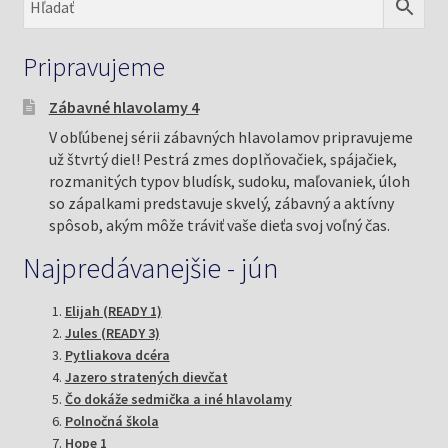
Pripravujeme
Zábavné hlavolamy 4
V obľúbenej sérii zábavných hlavolamov pripravujeme
už štvrtý diel! Pestrá zmes doplňovačiek, spájačiek,
rozmanitých typov bludísk, sudoku, maľovaniek, úloh
so zápalkami predstavuje skvelý, zábavný a aktívny
spôsob, akým môže tráviť vaše dieťa svoj voľný čas.
Najpredávanejšie - jún
Elijah (READY 1)
Jules (READY 3)
Pytliakova dcéra
Jazero stratených dievčat
Čo dokáže sedmička a iné hlavolamy
Polnočná škola
Hope 1