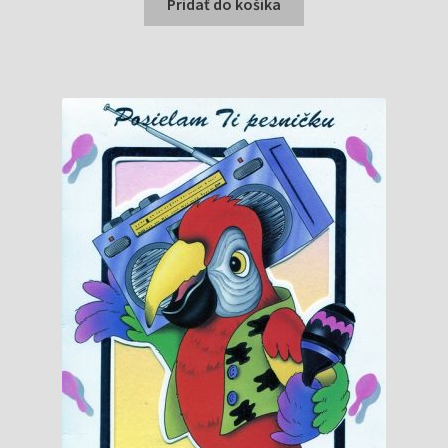
bola:
je:
Pridať do košíka
0,80 €.
0,78 €.