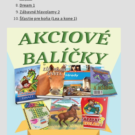
Dream 1
Zábavné hlavolamy 2
Šťastie pre koňa (Lea a kone 1)