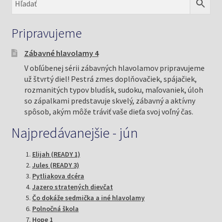
Pripravujeme
Zábavné hlavolamy 4
V obľúbenej sérii zábavných hlavolamov pripravujeme
už štvrtý diel! Pestrá zmes doplňovačiek, spájačiek,
rozmanitých typov bludísk, sudoku, maľovaniek, úloh
so zápalkami predstavuje skvelý, zábavný a aktívny
spôsob, akým môže tráviť vaše dieťa svoj voľný čas.
Najpredávanejšie - jún
Elijah (READY 1)
Jules (READY 3)
Pytliakova dcéra
Jazero stratených dievčat
Čo dokáže sedmička a iné hlavolamy
Polnočná škola
Hope 1