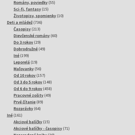
produktov
55
Romány, poviedky
55
15
produktov
Sci-fi, fantasy
15
produktov
10
Životopisy, spomienky
10
736
produktov
Deti a mládež
736
213
produktov
Časopisy
213
produktov
60
Dievčenské romány
60
29
produktov
Do 3 rokov
29
produktov
49
Dobrodružné
49
199
produktov
Iné
199
produktov
19
Leporelá
19
produktov
56
Maľovanky
56
produktov
157
Od 10 rokov
157
produktov
148
Od 3 do 5 rokov
148
produktov
458
Od 6 do 9 rokov
458
49
produktov
Pracovné zošity
49
89
produktov
Prvé čítanie
89
64
produktov
Rozprávky
64
161
produktov
Iné
161
produktov
15
Akciové balíčky
15
produktov
71
Akciové balíčky - časopisy
71
20
produktov