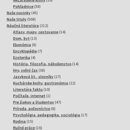
Nezaradené knihy
20
58
produktov
Pohľadnice
58
45
produktov
Naše novinky
45
568
produktov
Naše tituly
568
produktov
212
Náučná literatúra
212
produktov
14
Atlasy, mapy, cestovanie
14
13
produktov
Dom, byt
13
8
produktov
Ekonómia
8
produktov
7
Encyklopédie
7
4
produktov
Ezoterika
4
produkty
14
História, filozofia, náboženstvo
14
38
produktov
Hry, voľný čas
38
produktov
27
Jazyková lit., slovníky
27
produktov
22
Kuchárske knihy, gastronómia
22
10
produktov
Literatúra faktu
10
produktov
1
Počítače, internet
1
produkt
47
Pre žiakov a študentov
47
8
produktov
Príroda, poľovníctvo
8
produktov
17
Psychológia, pedagogika, sociológia
17
15
produktov
Rodina
15
produktov
16
Ručné práce
16