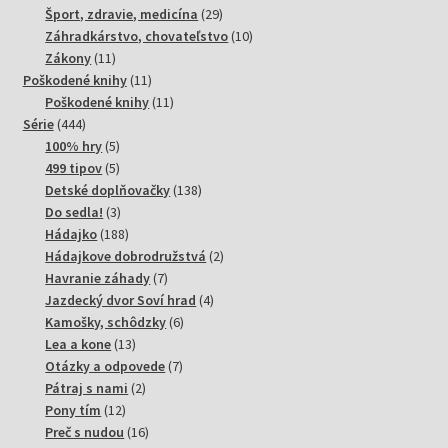
produktov
29
Šport, zdravie, medicína
29
produktov
10
Záhradkárstvo, chovateľstvo
10
11
produktov
Zákony
11
produktov
11
Poškodené knihy
11
produktov
11
Poškodené knihy
11
444
produktov
Série
444
produktov
5
100% hry
5
produktov
5
499 tipov
5
produktov
138
Detské doplňovačky
138
3
produktov
Do sedla!
3
produkty
188
Hádajko
188
produktov
2
Hádajkove dobrodružstvá
2
7
produkty
Havranie záhady
7
produktov
4
Jazdecký dvor Soví hrad
4
6
produkty
Kamošky, schôdzky
6
13
produktov
Lea a kone
13
produktov
7
Otázky a odpovede
7
2
produktov
Pátraj s nami
2
12
produkty
Pony tím
12
produktov
16
Preč s nudou
16