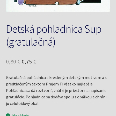
Detská pohľadnica Sup
(gratulačná)
Pôvodná
Aktuálna
0,80
€
0,75
€
cena
cena
Gratulačná pohľadnica s kresleným detským motívom a s
bola:
je:
predtlačeným textom Prajem Ti všetko najlepšie.
0,80 €.
0,75 €.
Pohľadnica sa dá roztvoriť, vnútri je priestor na napísanie
gratulácie. Pohľadnica sa dodáva spolu s obálkou a chráni
ju celuloidový obal.
Na sklade