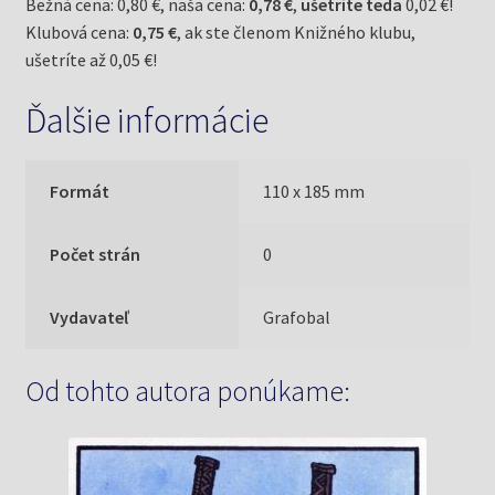
Bežná cena: 0,80 €, naša cena:
0,78 €
,
ušetríte teda
0,02 €!
Klubová cena:
0,75 €
, ak ste členom Knižného klubu,
ušetríte až 0,05 €!
Ďalšie informácie
Formát
110 x 185 mm
Počet strán
0
Vydavateľ
Grafobal
Od tohto autora ponúkame: