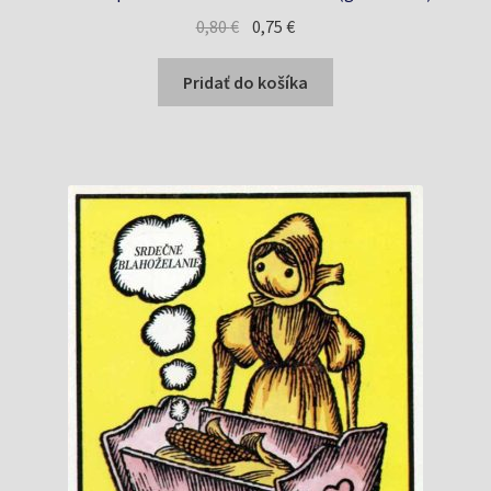
Pôvodná
Aktuálna
0,80
€
0,75
€
cena
cena
bola:
je:
Pridať do košíka
0,80 €.
0,75 €.