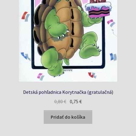
Detská pohľadnica Korytnačka (gratulačná)
Pôvodná
Aktuálna
0,80
€
0,75
€
cena
cena
bola:
je:
Pridať do košíka
0,80 €.
0,75 €.