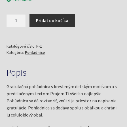
množstvo
Pridať do košíka
Detská
pohľadnica
Sup
(gratulačná)
Katalógové číslo:
P-2
Kategória:
Pohľadnice
Popis
Gratulačná pohľadnica s kresleným detským motívom a s
predtlačeným textom Prajem Ti všetko najlepšie.
Pohľadnica sa dá roztvoriť, vnútri je priestor na napísanie
gratulácie. Pohľadnica sa dodáva spolu s obálkou a chráni
ju celuloidový obal.