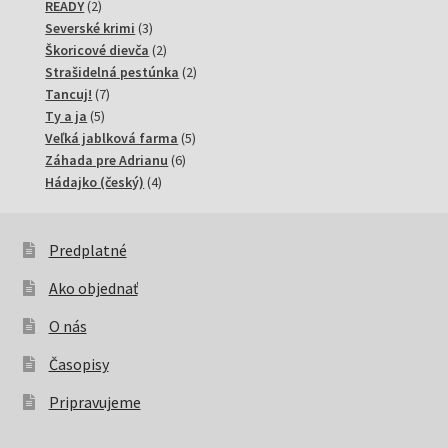
2
produktov
READY
2
produkty
3
Severské krimi
3
produkty
2
Škoricové dievča
2
produkty
2
Strašidelná pestúnka
2
7
produkty
Tancuj!
7
5
produktov
Ty a ja
5
produktov
5
Veľká jablková farma
5
6
produktov
Záhada pre Adrianu
6
4
produktov
Hádajko (český)
4
produkty
Predplatné
Ako objednať
O nás
Časopisy
Pripravujeme