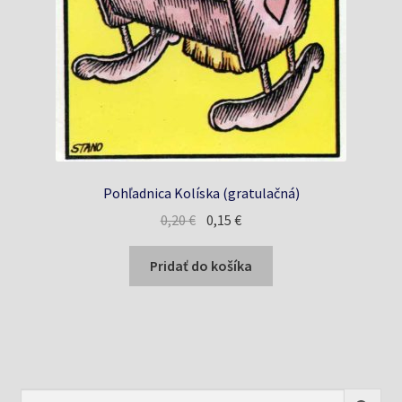
Pohľadnica Kolíska (gratulačná)
Pôvodná
Aktuálna
0,20
€
0,15
€
cena
cena
bola:
je:
Pridať do košíka
0,20 €.
0,15 €.