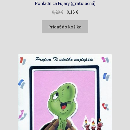
Pohľadnica Fujary (gratulačná)
Pôvodná
Aktuálna
0,20
€
0,15
€
cena
cena
bola:
je:
Pridať do košíka
0,20 €.
0,15 €.