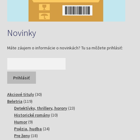
Novinky
Máte záujem o informácie o novinkách? Tu sa môžete prihlásiť:
30
Akciové tituly
30
119
produktov
Beletria
119
produktov
23
Detektívky, thrillery, horory
23
10
produktov
Historické romány
10
9
produktov
Humor
9
produktov
24
Poézia, hudba
24
18
produktov
Pre ženy
18