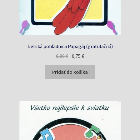
Detská pohľadnica Papagáj (gratulačná)
Pôvodná
Aktuálna
0,80
€
0,75
€
cena
cena
bola:
je:
Pridať do košíka
0,80 €.
0,75 €.