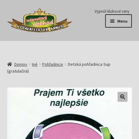
Preskočiť
Preskočiť
Vypnúť klubové ceny
na
na
Menu
navigáciu
obsah
Série
Časopisy
Domov
Iné
Pohľadnice
Detská pohľadnica Sup
(gratulačná)
E-knihy
Predplatné
Pripravujeme
Pre školy