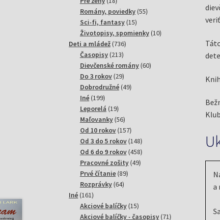
18
produktov
Pre ženy
18
diev
produktov
55
Romány, poviedky
55
veri
15
produktov
Sci-fi, fantasy
15
produktov
10
Životopisy, spomienky
10
Táto
736
produktov
Deti a mládež
736
213
produktov
Časopisy
213
dete
produktov
60
Dievčenské romány
60
29
produktov
Do 3 rokov
29
Knih
produktov
49
Dobrodružné
49
199
produktov
Iné
199
Bežn
produktov
19
Leporelá
19
Klub
produktov
56
Maľovanky
56
produktov
157
Od 10 rokov
157
U
produktov
148
Od 3 do 5 rokov
148
produktov
458
Od 6 do 9 rokov
458
49
produktov
Pracovné zošity
49
89
produktov
Prvé čítanie
89
Na
64
produktov
Rozprávky
64
a 
161
produktov
Iné
161
produktov
15
Akciové balíčky
15
Sa
produktov
71
Akciové balíčky - časopisy
71