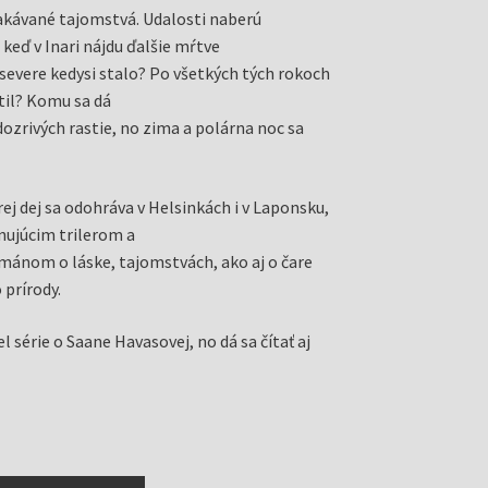
akávané tajomstvá. Udalosti naberú
keď v Inari nájdu ďalšie mŕtve
 severe kedysi stalo? Po všetkých tých rokoch
átil? Komu sa dá
dozrivých rastie, no zima a polárna noc sa
ej dej sa odohráva v Helsinkách i v Laponsku,
inujúcim trilerom a
ánom o láske, tajomstvách, ako aj o čare
 prírody.
el série o Saane Havasovej, no dá sa čítať aj