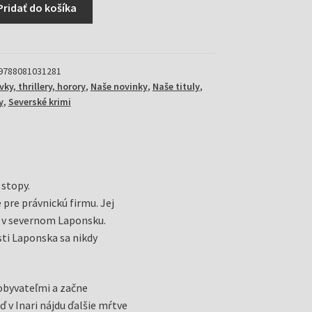
Pridať do košíka
9788081031281
ky, thrillery, horory
,
Naše novinky
,
Naše tituly
,
y
,
Severské krimi
stopy.
pre právnickú firmu. Jej
i v severnom Laponsku.
asti Laponska sa nikdy
 obyvateľmi a začne
 v Inari nájdu ďalšie mŕtve