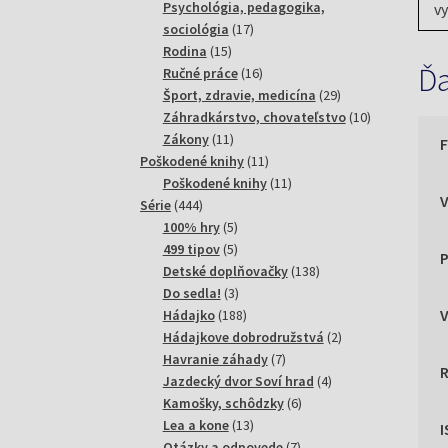
produktov
Psychológia, pedagogika,
vy
17
sociológia
17
ot
15
produktov
Rodina
15
sv
Ďa
produktov
16
Ručné práce
16
ži
produktov
29
Šport, zdravie, medicína
29
S 
produktov
10
Záhradkárstvo, chovateľstvo
10
má
11
produktov
Zákony
11
di
produktov
11
Poškodené knihy
11
produktov
11
Poškodené knihy
11
444
produktov
Série
444
Ab
produktov
5
100% hry
5
up
produktov
5
499 tipov
5
P
od
produktov
138
Detské doplňovačky
138
pr
3
produktov
Do sedla!
3
st
produkty
188
Hádajko
188
zr
produktov
2
Hádajkove dobrodružstvá
2
7
produkty
Havranie záhady
7
produktov
4
Jazdecký dvor Soví hrad
4
Sa
6
produkty
Kamošky, schôdzky
6
se
13
produktov
Lea a kone
13
produktov
7
Otázky a odpovede
7