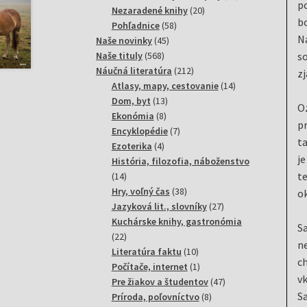
po
20
produktov
Nezaradené knihy
20
bo
58
produktov
Pohľadnice
58
Na
45
produktov
Naše novinky
45
568
produktov
so
Naše tituly
568
produktov
212
Náučná literatúra
212
zj
produktov
14
Atlasy, mapy, cestovanie
14
13
produktov
Dom, byt
13
Oz
8
produktov
Ekonómia
8
pr
produktov
7
Encyklopédie
7
ta
4
produktov
Ezoterika
4
je
produkty
História, filozofia, náboženstvo
te
14
14
produktov
38
Hry, voľný čas
38
ok
produktov
27
Jazyková lit., slovníky
27
produktov
Kuchárske knihy, gastronómia
Sa
22
22
ne
produktov
10
Literatúra faktu
10
ch
produktov
1
Počítače, internet
1
vk
produkt
47
Pre žiakov a študentov
47
Sa
8
produktov
Príroda, poľovníctvo
8