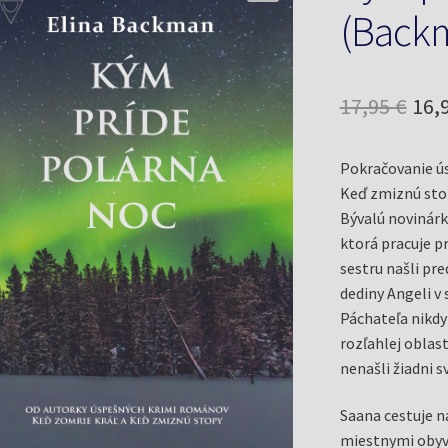
(Backm
Pôv
17,95
€
16,
cen
Pokračovanie ú
bol
Keď zmiznú sto
17,9
Bývalú novinár
ktorá pracuje pr
sestru našli pr
dediny Angeli v
Páchateľa nikdy 
rozľahlej oblas
nenašli žiadni s
Saana cestuje na
miestnymi obyv