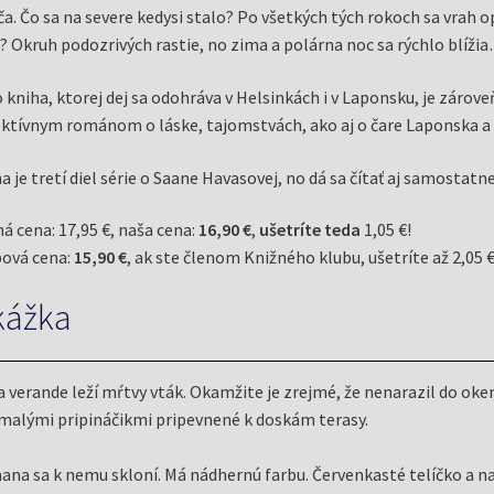
ča. Čo sa na severe kedysi stalo? Po všetkých tých rokoch sa vrah o
ť? Okruh podozrivých rastie, no zima a polárna noc sa rýchlo blíži
 kniha, ktorej dej sa odohráva v Helsinkách i v Laponsku, je zárove
ktívnym románom o láske, tajomstvách, ako aj o čare Laponska a j
a je tretí diel série o Saane Havasovej, no dá sa čítať aj samostatne
á cena: 17,95 €, naša cena:
16,90 €
,
ušetríte teda
1,05 €!
ová cena:
15,90 €
, ak ste členom Knižného klubu, ušetríte až 2,05 €
kážka
 verande leží mŕtvy vták. Okamžite je zrejmé, že nenarazil do oke
malými pripináčikmi pripevnené k doskám terasy.
ana sa k nemu skloní. Má nádhernú farbu. Červenkasté telíčko a na