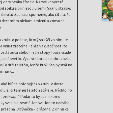
viery, vtáka šťastia. Mŕtvolka vyzerá
il sojku a priniesol ju sem? Saanu strasie.
 dievča? Saana si spomenie, ako čítala, že
atku decembra niekam zmiznú a znovu sa
.
rubu a po lese, ktorý sa týči za ním. Je
 vidieť zreteľne, lenže v skutočnosti to
 svetlá auta alebo niečie stopy. Ibaže všade
i nejasné svetlo. Vyzerá skoro ako obrazovka
jí a drží telefón, lenže kto? Kto by stál na
mriavky.
aké hlúpe bolo vyjsť zo zrubu a dvere
luje, či tam jej telefón stále je. Rýchlo ho
hol prekvapiť. Podarilo by sa niekomu
y svetlá a zavolá Janovi. Jan to nedvíha.
 prázdna. Obývačka – prázdna. Z ohniska