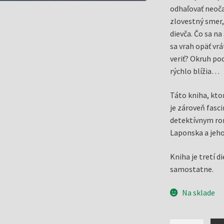
odhaľovať neoč
zlovestný smer, 
dievča. Čo sa na
sa vrah opäť vr
veriť? Okruh po
rýchlo blížia…
Táto kniha, ktor
je zároveň fasc
detektívnym rom
Laponska a jeho
Kniha je tretí di
samostatne.
Na sklade