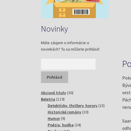
Novinky
Máte záujem o informácie o
novinkách? Tu sa môžete prihlásiť:
Po
Pokr
Býva
sest
30
Akciové tituly
30
119
produktov
Beletria
119
Pách
produktov
23
Detektívky, thrillery, horory
23
nena
10
produktov
Historické romány
10
9
produktov
Humor
9
Saan
produktov
24
Poézia, hudba
24
odha