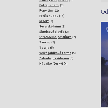
2
produktov
Pátraj s nami
2
Od
12
produkty
Pony tím
12
produktov
16
Preč s nudou
16
2
produktov
READY
2
produkty
3
Severské krimi
3
produkty
2
Škoricové dievča
2
produkty
2
Strašidelná pestúnka
2
7
produkty
Tancuj!
7
5
produktov
Ty a ja
5
produktov
5
Veľká jablková farma
5
6
produktov
Záhada pre Adrianu
6
4
produktov
Hádajko (český)
4
produkty