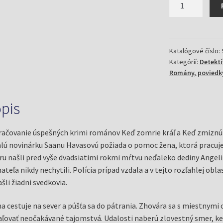
množstvo
Kým
príde
polárna
noc
Katalógové číslo:
Kategórií:
Detektív
(Backman,
Romány, poviedk
Elina)
pis
ačovanie úspešných krimi románov Keď zomrie kráľ a Keď zmiznú 
lú novinárku Saanu Havasovú požiada o pomoc žena, ktorá pracuje 
ru našli pred vyše dvadsiatimi rokmi mŕtvu neďaleko dediny Angel
ateľa nikdy nechytili. Polícia prípad vzdala a v tejto rozľahlej obl
šli žiadni svedkovia.
a cestuje na sever a púšťa sa do pátrania. Zhovára sa s miestnymi
ľovať neočakávané tajomstvá. Udalosti naberú zlovestný smer, keď