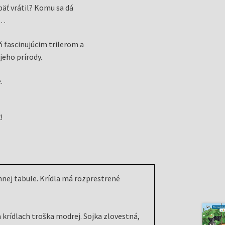
päť vrátil? Komu sa dá
a…
ň fascinujúcim trilerom a
eho prírody.
.
!
nnej tabule. Krídla má rozprestrené
 krídlach troška modrej. Sojka zlovestná,