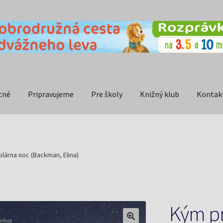
tné
Pripravujeme
Pre školy
Knižný klub
Kontak
lárna noc (Backman, Elina)
Kým pr