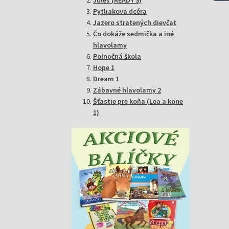
Pytliakova dcéra
Jazero stratených dievčat
Čo dokáže sedmička a iné
hlavolamy
Polnočná škola
Hope 1
Dream 1
Zábavné hlavolamy 2
Šťastie pre koňa (Lea a kone
1)