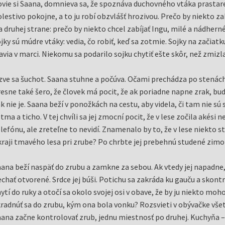
vie si Saana, domnieva sa, že spoznáva duchovného vtáka prastarej 
lestivo pokojne, a to ju robí obzvlášť hrozivou. Prečo by niekto zab
 druhej strane: prečo by niekto chcel zabíjať Ingu, milé a nádherné
jky sú múdre vtáky: vedia, čo robiť, keď sa zotmie. Sojky na zači
avia v marci. Niekomu sa podarilo sojku chytiť ešte skôr, než zmizla
ve sa šuchot. Saana stuhne a počúva. Očami prechádza po stenách z
esne také šero, že človek má pocit, že ak poriadne napne zrak, bude
k nie je. Saana beží v ponožkách na cestu, aby videla, či tam nie sú
 tma a ticho. V tej chvíli sa jej zmocní pocit, že v lese zočila akés
lefónu, ale zreteľne to nevidí. Znamenalo by to, že v lese niekto sto
raji tmavého lesa pri zrube? Po chrbte jej prebehnú studené zimo
ana beží naspäť do zrubu a zamkne za sebou. Ak vtedy jej napadne, 
chať otvorené. Srdce jej búši. Potichu sa zakráda ku gauču a skontro
ytí do ruky a otočí sa okolo svojej osi v obave, že by ju niekto mo
radnúť sa do zrubu, kým ona bola vonku? Rozsvieti v obývačke všetk
ana začne kontrolovať zrub, jednu miestnosť po druhej. Kuchyňa –