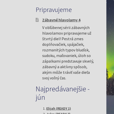
Pripravujeme
Zábavné hlavolamy 4
V obľúbenej sérii zábavných
hlavolamov pripravujeme už
štvrtý diel! Pestrá zmes
doplňovačiek, spájačiek,
rozmanitých typov bludísk,
sudoku, maľovaniek, úloh so
zápalkami predstavuje skvelý,
zábavný a aktívny spôsob,
akým môže tráviť vaše dieťa
svoj voľný čas.
Najpredávanejšie -
jún
Elijah (READY 1)
Jules (READY 3)