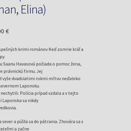
an, Elina)
odná
Aktuálna
90
€
a
cena
spešných krimi románov Keď zomrie kráľ a
a:
je:
py.
5 €.
16,90 €.
ku Saanu Havasovú požiada o pomoc žena,
e právnickú firmu. Jej
ed vyše dvadsiatimi rokmi mŕtvu neďaleko
 severnom Laponsku.
nechytili. Polícia prípad vzdala a v tejto
ti Laponska sa nikdy
vedkovia.
 sever a púšťa sa do pátrania. Zhovára sa s
ateľmi a začne