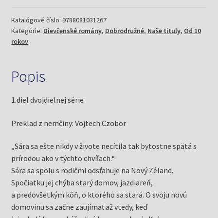
Voľný
a
Katalógové číslo:
9788081031267
Kategórie:
Dievčenské romány
,
Dobrodružné
,
Naše tituly
,
Od 10
neskrotný
rokov
1.diel
(Lark,
Sarah)
Popis
1.diel dvojdielnej série
Preklad z nemčiny: Vojtech Czobor
„Sára sa ešte nikdy v živote necítila tak bytostne spätá s
prírodou ako v týchto chvíľach.“
Sára sa spolu s rodičmi odsťahuje na Nový Zéland.
Spočiatku jej chýba starý domov, jazdiareň,
a predovšetkým kôň, o ktorého sa stará. O svoju novú
domovinu sa začne zaujímať až vtedy, keď