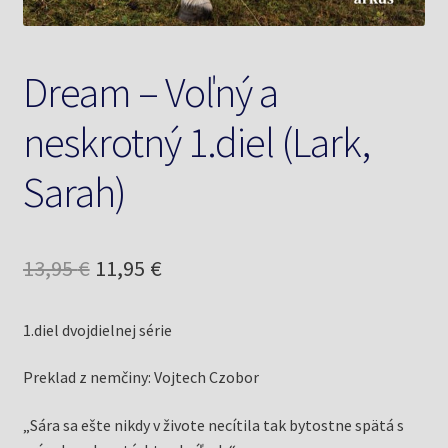
Dream – Voľný a
neskrotný 1.diel (Lark,
Sarah)
Pôvodná
Aktuálna
13,95
€
11,95
€
cena
cena
1.diel dvojdielnej série
bola:
je:
13,95 €.
11,95 €.
Preklad z nemčiny: Vojtech Czobor
„Sára sa ešte nikdy v živote necítila tak bytostne spätá s