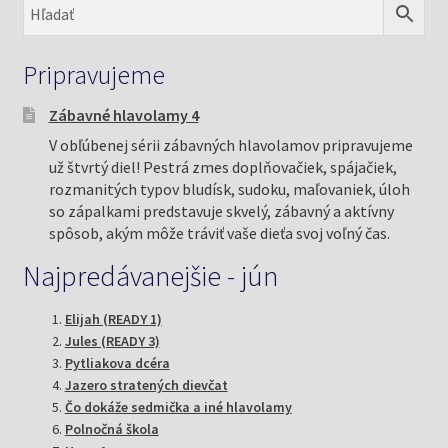
alebo pestré gumičky do hrivy. Eva Betge určite
nebude namietať, ak si svojho zverenca trošku
rozmazná.
Pripravujeme
Sára sa zaprela do pedálov silnejšie ako obvykle.
Zábavné hlavolamy 4
Nevedela sa dočkať, kedy príde domov. Nebeská
V obľúbenej sérii zábavných hlavolamov pripravujeme
modrá... Áno. Kúpi Jackpotovi nebesky modrú. Budú
už štvrtý diel! Pestrá zmes doplňovačiek, spájačiek,
tak v rovnakom oblečení. Napokon, veď aj ona má
rozmanitých typov bludísk, sudoku, maľovaniek, úloh
plavú hrivu a nosí modrú jazdeckú čiapku... Bude musieť
so zápalkami predstavuje skvelý, zábavný a aktívny
majiteľku alebo niektoré z dievčat poprosiť, aby
spôsob, akým môže tráviť vaše dieťa svoj voľný čas.
urobili fotky.
Najpredávanejšie - jún
Domov prišla v rekordnom čase a odložila bicykel do
Elijah (READY 1)
chodby. Pol siedmej, rodičia by vlastne mali byť už tu.
Jules (READY 3)
Ako by im len mohla svoju účasť na pravidelnom
Pytliakova dcéra
jazdení naservírovať čo najšikovnejšie? O plánovanom
Jazero stratených dievčat
rozhovore s Evou Betge zatiaľ radšej pomlčí. Naisto
Čo dokáže sedmička a iné hlavolamy
Polnočná škola
vie, že Gesa a Ben nebudú mať záujem stretnúť sa