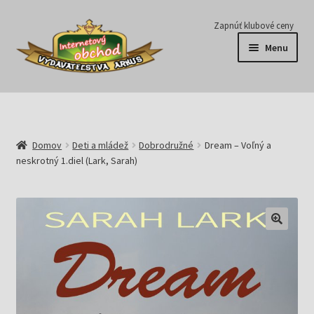
Preskočiť
Preskočiť
Zapnúť klubové ceny
na
na
Menu
navigáciu
obsah
Série
Časopisy
Domov
Deti a mládež
Dobrodružné
Dream – Voľný a
neskrotný 1.diel (Lark, Sarah)
E-knihy
Predplatné
Pripravujeme
Pre školy