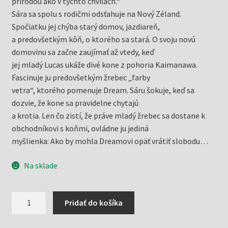
prírodou ako v týchto chvíľach.“
Sára sa spolu s rodičmi odsťahuje na Nový Zéland.
Spočiatku jej chýba starý domov, jazdiareň,
a predovšetkým kôň, o ktorého sa stará. O svoju novú
domovinu sa začne zaujímať až vtedy, keď
jej mladý Lucas ukáže divé kone z pohoria Kaimanawa.
Fascinuje ju predovšetkým žrebec „farby
vetra“, ktorého pomenuje Dream. Sáru šokuje, keď sa
dozvie, že kone sa pravidelne chytajú
a krotia. Len čo zistí, že práve mladý žrebec sa dostane k
obchodníkovi s koňmi, ovládne ju jediná
myšlienka: Ako by mohla Dreamovi opäť vrátiť slobodu…
Na sklade
množstvo
Pridať do košíka
Dream
-