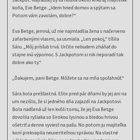
koňa, Eve Betge. „Idem hneď domov a spýtam sa.
Potom vám zavolám, dobre?“
Eva Betge, jemná, už nie najmladšia žena s načerveno
zafarbenými vlasmi, sa usmiala. „Len pokoj,“ tíšila
Sáru. „Môj prísľub trvá. Určite nebudem zháňať do
stajne inú výpomoc. S Jackpotom si nik neporadí tak
dobre ako ty.“
„Ďakujem, pani Betge. Môžete sa na mňa spoľahnúť.“
Sára bola prešťastná. Ešte pred pár dňami by jej ani na
um nezišlo, že si jedného dňa zajazdí na Jackpotovi.
Bola nadšená už len kvôli tomu, že jej Eva Betge
dovolila ryšiaka so širokou lysinou a bledou hrivou
ošetriť a denne vyviesť na pašu. No potom ju majiteľka
koní prekvapila neuveriteľnou správou: Na vlastné