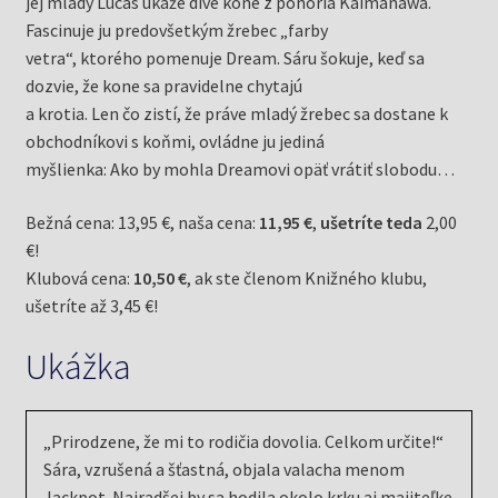
jej mladý Lucas ukáže divé kone z pohoria Kaimanawa.
Fascinuje ju predovšetkým žrebec „farby
vetra“, ktorého pomenuje Dream. Sáru šokuje, keď sa
dozvie, že kone sa pravidelne chytajú
a krotia. Len čo zistí, že práve mladý žrebec sa dostane k
obchodníkovi s koňmi, ovládne ju jediná
myšlienka: Ako by mohla Dreamovi opäť vrátiť slobodu…
Bežná cena: 13,95 €, naša cena:
11,95 €
,
ušetríte teda
2,00
€!
Klubová cena:
10,50 €
, ak ste členom Knižného klubu,
ušetríte až 3,45 €!
Ukážka
„Prirodzene, že mi to rodičia dovolia. Celkom určite!“
Sára, vzrušená a šťastná, objala valacha menom
Jackpot. Najradšej by sa hodila okolo krku aj majiteľke