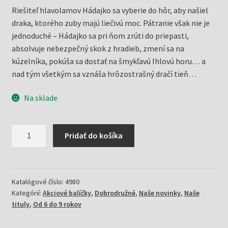
Riešiteľ hlavolamov Hádajko sa vyberie do hôr, aby našiel
draka, ktorého zuby majú liečivú moc. Pátranie však nie je
jednoduché – Hádajko sa pri ňom zrúti do priepasti,
absolvuje nebezpečný skok z hradieb, zmení sa na
kúzelníka, pokúša sa dostať na šmykľavú Ihlovú horu… a
nad tým všetkým sa vznáša hrôzostrašný dračí tieň…
Na sklade
množstvo
Pridať do košíka
Strašidelný
hrad
+
Dračí
Katalógové číslo:
4980
Kategórií:
Akciové balíčky
,
Dobrodružné
,
Naše novinky
,
Naše
zub
tituly
,
Od 6 do 9 rokov
(Mlčochová,
Jela)