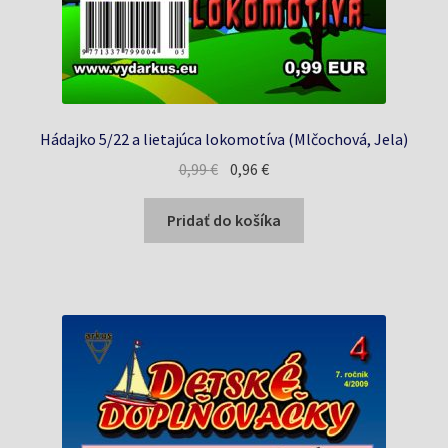
Hádajko 5/22 a lietajúca lokomotíva (Mlčochová, Jela)
Pôvodná
Aktuálna
0,99
€
0,96
€
cena
cena
bola:
je:
Pridať do košíka
0,99 €.
0,96 €.