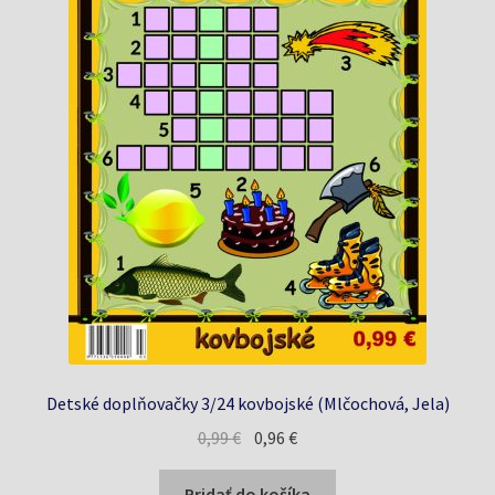
Detské doplňovačky 3/24 kovbojské (Mlčochová, Jela)
Pôvodná
Aktuálna
0,99
€
0,96
€
cena
cena
bola:
je:
Pridať do košíka