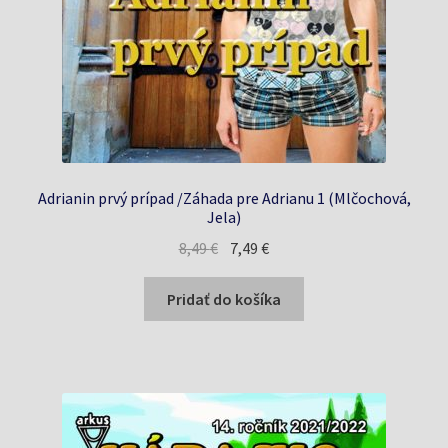
Adrianin prvý prípad /Záhada pre Adrianu 1 (Mlčochová,
Jela)
Pôvodná
Aktuálna
8,49
€
7,49
€
cena
cena
bola:
je:
Pridať do košíka
8,49 €.
7,49 €.