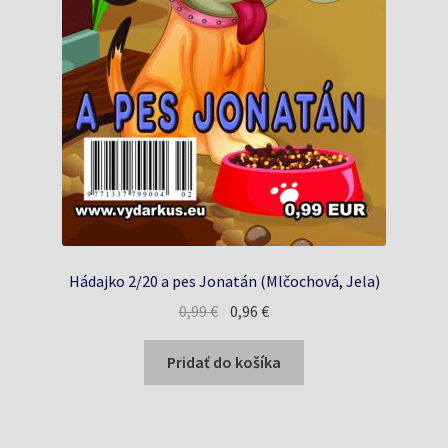
Hádajko 2/20 a pes Jonatán (Mlčochová, Jela)
Pôvodná
Aktuálna
0,99
€
0,96
€
cena
cena
bola:
je:
Pridať do košíka
0,99 €.
0,96 €.