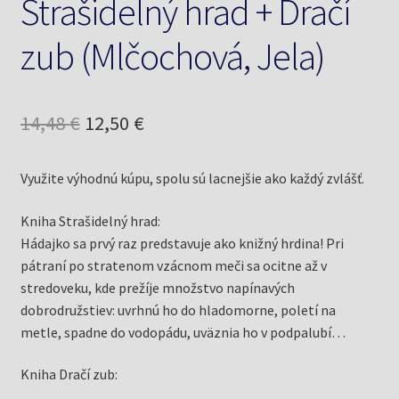
Strašidelný hrad + Dračí
zub (Mlčochová, Jela)
Pôvodná
Aktuálna
14,48
€
12,50
€
cena
cena
Využite výhodnú kúpu, spolu sú lacnejšie ako každý zvlášť.
bola:
je:
14,48 €.
12,50 €.
Kniha Strašidelný hrad:
Hádajko sa prvý raz predstavuje ako knižný hrdina! Pri
pátraní po stratenom vzácnom meči sa ocitne až v
stredoveku, kde prežíje množstvo napínavých
dobrodružstiev: uvrhnú ho do hladomorne, poletí na
metle, spadne do vodopádu, uväznia ho v podpalubí…
Kniha Dračí zub: