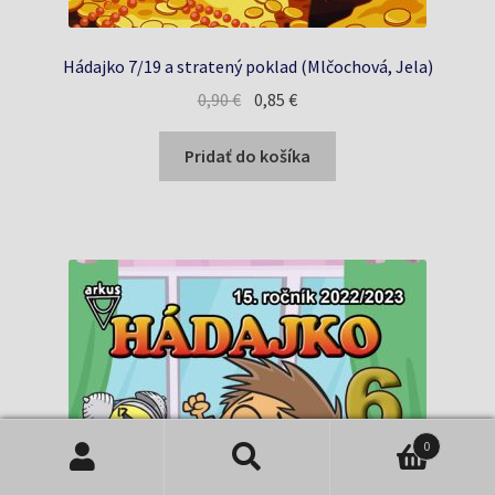
Hádajko 7/19 a stratený poklad (Mlčochová, Jela)
Pôvodná
Aktuálna
0,90
€
0,85
€
cena
cena
bola:
je:
Pridať do košíka
0,90 €.
0,85 €.
0