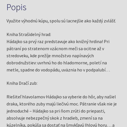
Popis
Využite výhodnú kúpu, spolu sú lacnejšie ako každý zvlášť.
Kniha Strašidelný hrad:
Hádajko sa prvý raz predstavuje ako knižný hrdina! Pri
pátraní po stratenom vzácnom meči sa ocitne až v
stredoveku, kde prežíje množstvo napínavých
dobrodružstiev: uvrhnú ho do hladomorne, poletí na
metle, spadne do vodopádu, uväznia ho v podpalubí…
Kniha Dračí zub:
Riešiteľ hlavolamov Hádajko sa vyberie do hôr, aby našiel
draka, ktorého zuby majú liečivú moc. Pátranie však nie je
jednoduché – Hádajko sa pri ňom zrúti do priepasti,
absolvuje nebezpečný skok z hradieb, zmení sa na
kúzelníka, pokúša sa dostať na šmykľavú Ihlovú horu… a