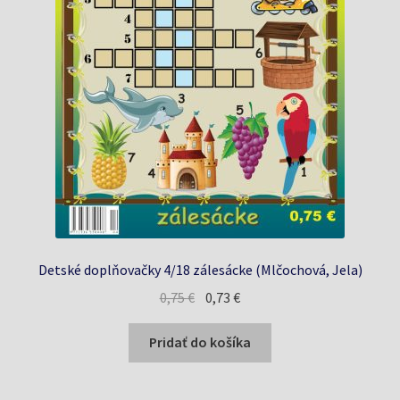
Detské doplňovačky 4/18 zálesácke (Mlčochová, Jela)
Pôvodná
Aktuálna
0,75
€
0,73
€
cena
cena
bola:
je:
Pridať do košíka
0,75 €.
0,73 €.