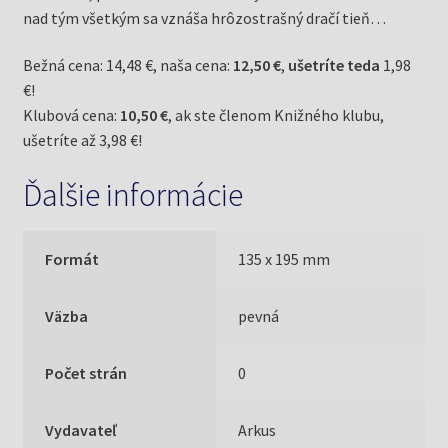
nad tým všetkým sa vznáša hrôzostrašný dračí tieň…
Bežná cena: 14,48 €, naša cena:
12,50 €
,
ušetríte teda
1,98
€!
Klubová cena:
10,50 €
, ak ste členom Knižného klubu,
ušetríte až 3,98 €!
Ďalšie informácie
Formát
135 x 195 mm
Väzba
pevná
Počet strán
0
Vydavateľ
Arkus