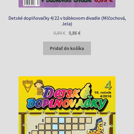
Detské doplňovačky 4/22 v bábkovom divadle (Mlčochová,
Jela)
Pôvodná
Aktuálna
0,89
€
0,86
€
cena
cena
bola:
je:
Pridať do košíka
0,89 €.
0,86 €.