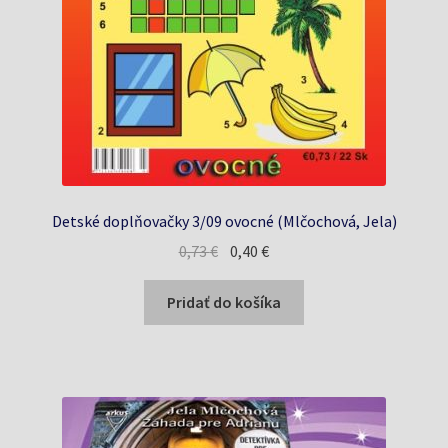
Detské doplňovačky 3/09 ovocné (Mlčochová, Jela)
Pôvodná
Aktuálna
0,73
€
0,40
€
cena
cena
bola:
je:
Pridať do košíka
0,73 €.
0,40 €.