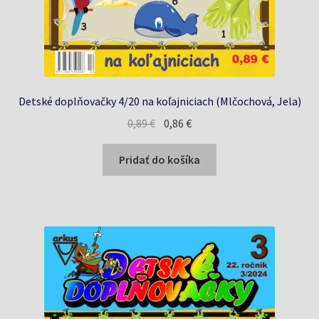
Detské doplňovačky 4/20 na koľajniciach (Mlčochová, Jela)
Pôvodná
Aktuálna
0,89
€
0,86
€
cena
cena
bola:
je:
Pridať do košíka
0,89 €.
0,86 €.