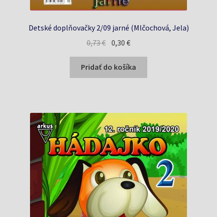
Detské doplňovačky 2/09 jarné (Mlčochová, Jela)
Pôvodná
Aktuálna
0,73
€
0,30
€
cena
cena
bola:
je:
Pridať do košíka
0,73 €.
0,30 €.