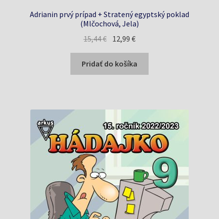
Adrianin prvý prípad + Stratený egyptský poklad
(Mlčochová, Jela)
Pôvodná
Aktuálna
15,44
€
12,99
€
cena
cena
bola:
je:
Pridať do košíka
15,44 €.
12,99 €.