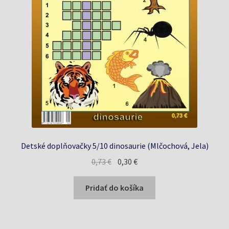
Detské doplňovačky 5/10 dinosaurie (Mlčochová, Jela)
Pôvodná
Aktuálna
0,73
€
0,30
€
cena
cena
bola:
je:
Pridať do košíka
0,73 €.
0,30 €.