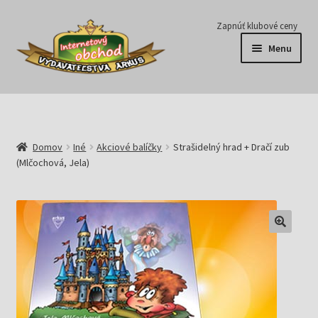
Preskočiť
Preskočiť
Zapnúť klubové ceny
na
na
Menu
navigáciu
obsah
Série
Časopisy
Domov
Iné
Akciové balíčky
Strašidelný hrad + Dračí zub
(Mlčochová, Jela)
E-knihy
Predplatné
Pripravujeme
Pre školy