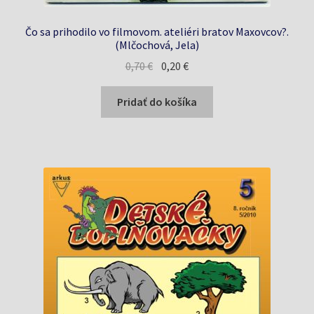
Čo sa prihodilo vo filmovom. ateliéri bratov Maxovcov?.
(Mlčochová, Jela)
Pôvodná
Aktuálna
0,70
€
0,20
€
cena
cena
bola:
je:
Pridať do košíka
0,70 €.
0,20 €.