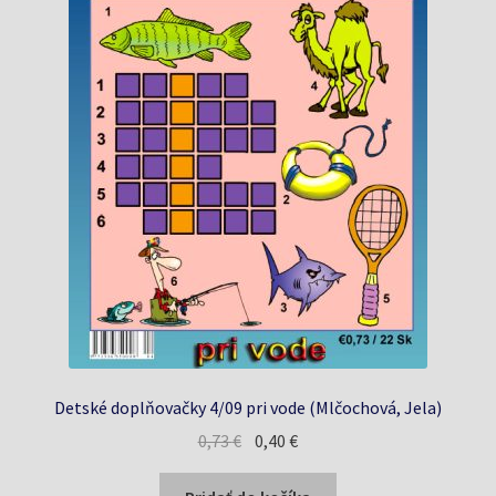
Detské doplňovačky 4/09 pri vode (Mlčochová, Jela)
Pôvodná
Aktuálna
0,73
€
0,40
€
cena
cena
bola:
je: