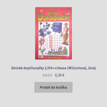
Detské doplňovačky 1/04 v cirkuse (Mlčochová, Jela)
Pôvodná
Aktuálna
0,63
€
0,30
€
cena
cena
bola:
je:
Pridať do košíka
0,63 €.
0,30 €.