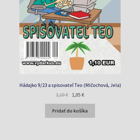
Hádajko 9/23 a spisovateľ Teo (Mlčochová, Jela)
Pôvodná
Aktuálna
1,10
€
1,05
€
cena
cena
bola:
je:
Pridať do košíka
1,10 €.
1,05 €.