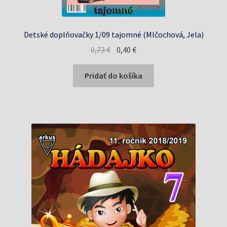
Detské doplňovačky 1/09 tajomné (Mlčochová, Jela)
Pôvodná
Aktuálna
0,73
€
0,40
€
cena
cena
bola:
je:
Pridať do košíka
0,73 €.
0,40 €.