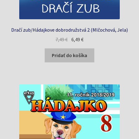
Dračí zub/Hádajkove dobrodružstvá 2 (Mlčochová, Jela)
Pôvodná
Aktuálna
7,49
€
6,49
€
cena
cena
bola:
je:
Pridať do košíka
7,49 €.
6,49 €.