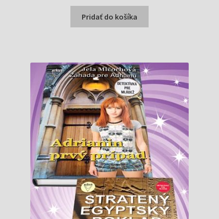
cena
cena
bola:
je:
Pridať do košíka
0,89 €.
0,86 €.