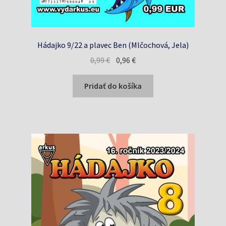
Hádajko 9/22 a plavec Ben (Mlčochová, Jela)
Pôvodná
Aktuálna
0,99
€
0,96
€
cena
cena
bola:
je:
Pridať do košíka
0,99 €.
0,96 €.