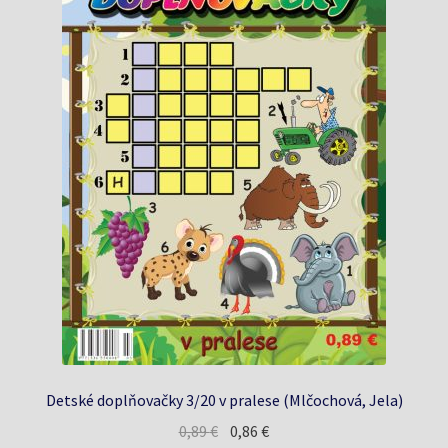
Detské doplňovačky 3/20 v pralese (Mlčochová, Jela)
Pôvodná
Aktuálna
0,89
€
0,86
€