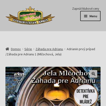
Preskočiť
Preskočiť
Zapnúť klubové ceny
na
na
Menu
navigáciu
obsah
Série
Časopisy
Domov
Série
Záhada pre Adrianu
Adrianin prvý prípad
/Záhada pre Adrianu 1 (Mlčochová, Jela)
E-knihy
Predplatné
Pripravujeme
Pre školy