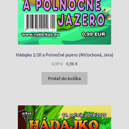
Hádajko 1/20 a Polnočné jazero (Mlčochová, Jela)
Pôvodná
Aktuálna
0,99
€
0,96
€
cena
cena
bola:
je:
Pridať do košíka
0,99 €.
0,96 €.