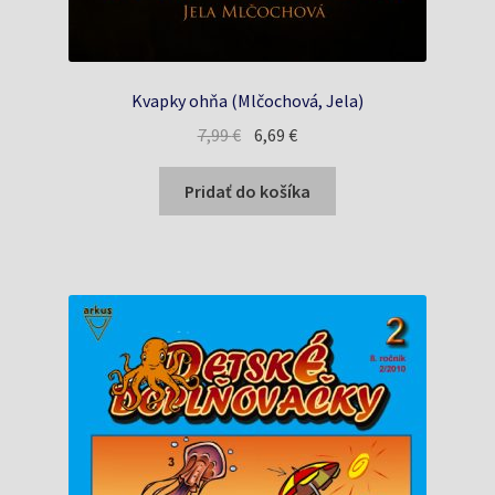
Kvapky ohňa (Mlčochová, Jela)
Pôvodná
Aktuálna
7,99
€
6,69
€
cena
cena
bola:
je:
Pridať do košíka
7,99 €.
6,69 €.