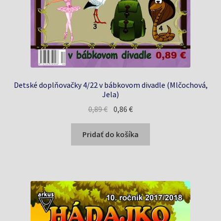
Detské doplňovačky 4/22 v bábkovom divadle (Mlčochová,
Jela)
Pôvodná
Aktuálna
0,89
€
0,86
€
cena
cena
bola:
je:
Pridať do košíka
0,89 €.
0,86 €.