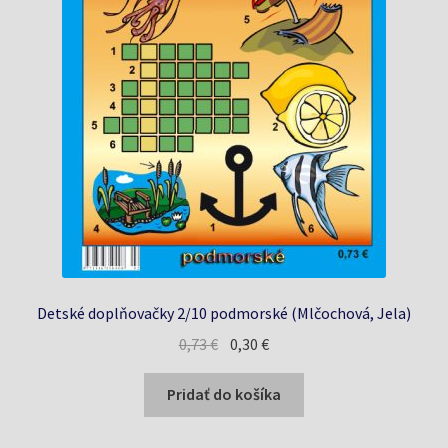
Detské doplňovačky 2/10 podmorské (Mlčochová, Jela)
Pôvodná
Aktuálna
0,73
€
0,30
€
cena
cena
bola:
je:
Pridať do košíka
0,73 €.
0,30 €.