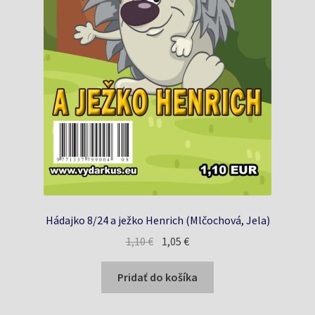
Hádajko 8/24 a ježko Henrich (Mlčochová, Jela)
Pôvodná
Aktuálna
1,10
€
1,05
€
cena
cena
bola:
je:
Pridať do košíka
1,10 €.
1,05 €.