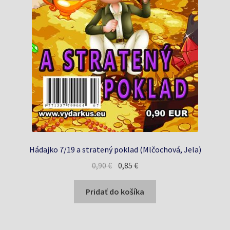
Hádajko 7/19 a stratený poklad (Mlčochová, Jela)
Pôvodná
Aktuálna
0,90
€
0,85
€
cena
cena
bola:
je:
Pridať do košíka
0,90 €.
0,85 €.