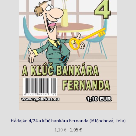
Hádajko 4/24 a kľúč bankára Fernanda (Mlčochová, Jela)
Pôvodná
Aktuálna
1,10
€
1,05
€