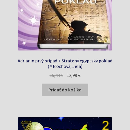
Adrianin prvý prípad + Stratený egyptský poklad
(Mlčochová, Jela)
Pôvodná
Aktuálna
15,44
€
12,99
€
cena
cena
bola:
je:
Pridať do košíka
15,44 €.
12,99 €.