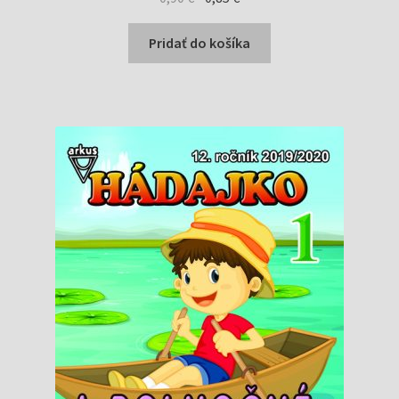
cena
cena
bola:
je:
Pridať do košíka
0,90 €.
0,85 €.