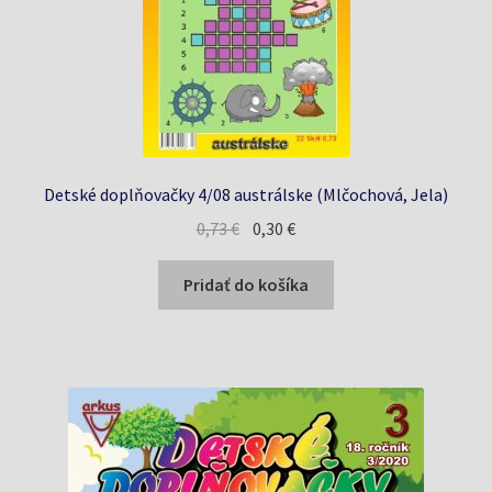
Detské doplňovačky 4/08 austrálske (Mlčochová, Jela)
Pôvodná
Aktuálna
0,73
€
0,30
€
cena
cena
bola:
je:
Pridať do košíka
0,73 €.
0,30 €.