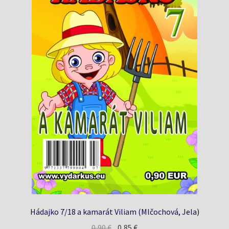
Hádajko 7/18 a kamarát Viliam (Mlčochová, Jela)
Pôvodná
Aktuálna
0,90
€
0,85
€