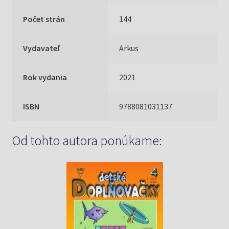
Počet strán
144
Vydavateľ
Arkus
Rok vydania
2021
ISBN
9788081031137
Od tohto autora ponúkame: