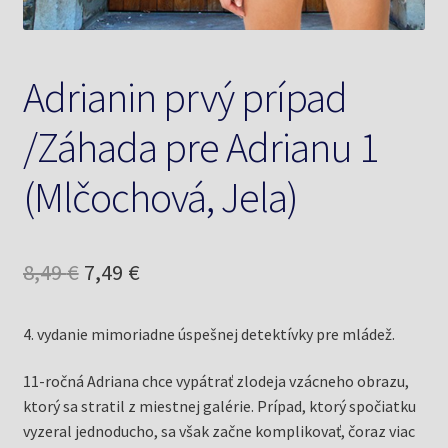
Adrianin prvý prípad
/Záhada pre Adrianu 1
(Mlčochová, Jela)
Pôvodná
Aktuálna
8,49
€
7,49
€
cena
cena
4. vydanie mimoriadne úspešnej detektívky pre mládež.
bola:
je:
8,49 €.
7,49 €.
11-ročná Adriana chce vypátrať zlodeja vzácneho obrazu,
ktorý sa stratil z miestnej galérie. Prípad, ktorý spočiatku
vyzeral jednoducho, sa však začne komplikovať, čoraz viac