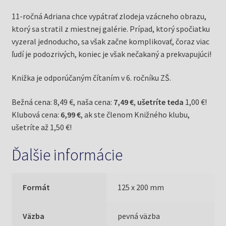
11-ročná Adriana chce vypátrať zlodeja vzácneho obrazu,
ktorý sa stratil z miestnej galérie. Prípad, ktorý spočiatku
vyzeral jednoducho, sa však začne komplikovať, čoraz viac
ľudí je podozrivých, koniec je však nečakaný a prekvapujúci!
Knižka je odporúčaným čítaním v 6. ročníku ZŠ.
Bežná cena: 8,49 €, naša cena:
7,49 €
,
ušetríte teda
1,00 €!
Klubová cena:
6,99 €
, ak ste členom Knižného klubu,
ušetríte až 1,50 €!
Ďalšie informácie
Formát
125 x 200 mm
Väzba
pevná väzba