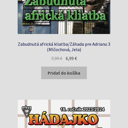
Zabudnutá africká kliatba/Záhada pre Adrianu 3
(Mlčochová, Jela)
Pôvodná
Aktuálna
7,99
€
6,99
€
cena
cena
bola:
je:
Pridať do košíka
7,99 €.
6,99 €.