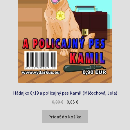
Hádajko 8/19 a policajný pes Kamil (Mlčochová, Jela)
Pôvodná
Aktuálna
0,90
€
0,85
€
cena
cena
bola:
je:
Pridať do košíka
0,90 €.
0,85 €.