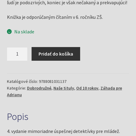
ľudí je podozrivých, koniec je však nečakaný a prekvapujúci!
Knižka je odporúčaným čítaním v 6. ročníku ZŠ.
Na sklade
množstvo
Pridať do košíka
Adrianin
prvý
prípad
/Záhada
Katalógové číslo:
9788081031137
Kategórie:
Dobrodružné
,
Naše tituly
,
Od 10 rokov
,
Záhada pre
pre
Adrianu
Adrianu
1
(Mlčochová,
Popis
Jela)
4. vydanie mimoriadne úspešnej detektívky pre mládež.