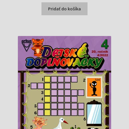
cena
cena
bola:
je:
Pridať do košíka
1,10 €.
1,05 €.