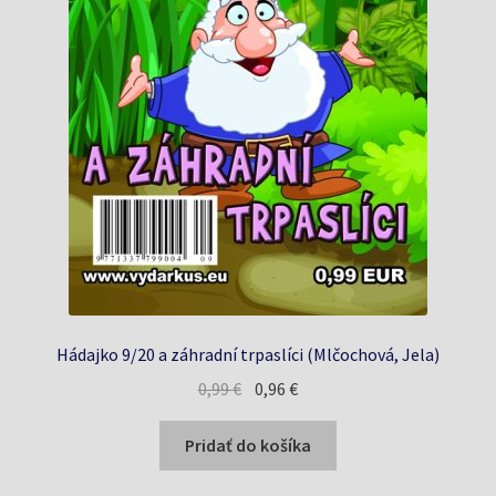
Hádajko 9/20 a záhradní trpaslíci (Mlčochová, Jela)
Pôvodná
Aktuálna
0,99
€
0,96
€
cena
cena
bola:
je:
Pridať do košíka
0,99 €.
0,96 €.