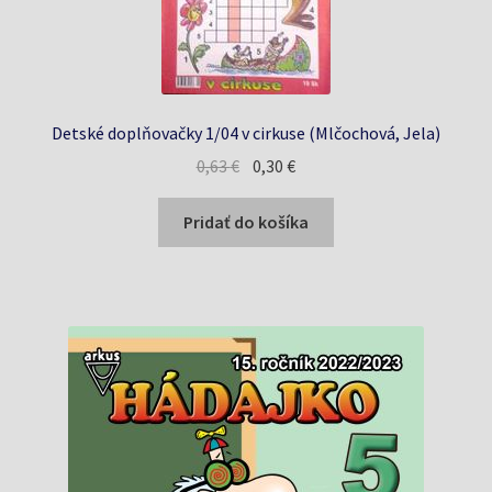
Detské doplňovačky 1/04 v cirkuse (Mlčochová, Jela)
Pôvodná
Aktuálna
0,63
€
0,30
€
cena
cena
bola:
je:
Pridať do košíka
0,63 €.
0,30 €.