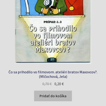
Čo sa prihodilo vo filmovom. ateliéri bratov Maxovcov?.
(Mlčochová, Jela)
Pôvodná
Aktuálna
0,70
€
0,20
€
cena
cena
bola:
je:
Pridať do košíka
0,70 €.
0,20 €.