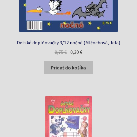
Detské doplňovačky 3/12 nočné (Mlčochová, Jela)
Pôvodná
Aktuálna
0,75
€
0,30
€
cena
cena
bola:
je:
Pridať do košíka
0,75 €.
0,30 €.