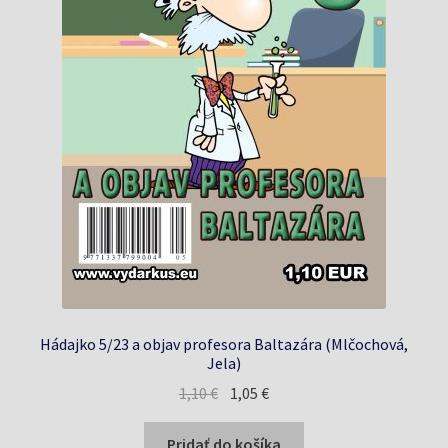
Hádajko 5/23 a objav profesora Baltazára (Mlčochová,
Jela)
Pôvodná
Aktuálna
1,10
€
1,05
€
cena
cena
bola:
je:
Pridať do košíka