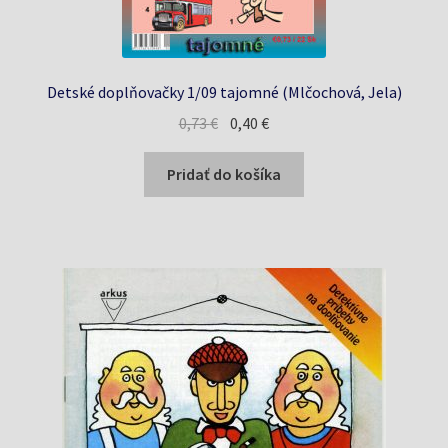
Detské doplňovačky 1/09 tajomné (Mlčochová, Jela)
Pôvodná
Aktuálna
0,73
€
0,40
€
cena
cena
bola:
je:
Pridať do košíka
0,73 €.
0,40 €.