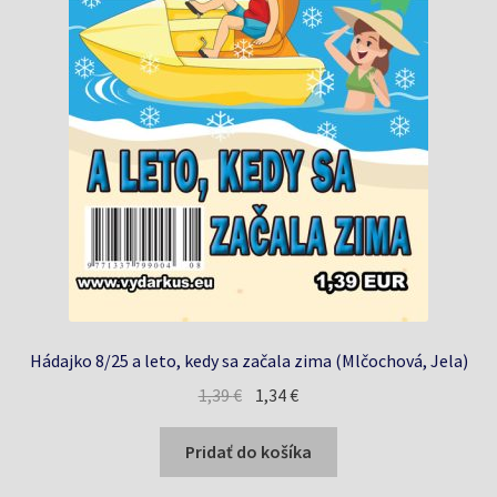
Hádajko 8/25 a leto, kedy sa začala zima (Mlčochová, Jela)
Pôvodná
Aktuálna
1,39
€
1,34
€
cena
cena
bola:
je:
Pridať do košíka
1,39 €.
1,34 €.