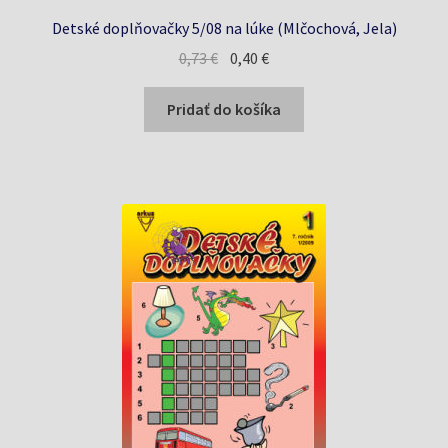
Detské doplňovačky 5/08 na lúke (Mlčochová, Jela)
Pôvodná
Aktuálna
0,73
€
0,40
€
cena
cena
bola:
je:
Pridať do košíka
0,73 €.
0,40 €.