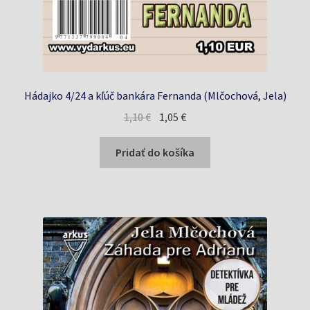
Hádajko 4/24 a kľúč bankára Fernanda (Mlčochová, Jela)
Pôvodná
Aktuálna
1,10
€
1,05
€
cena
cena
bola:
je:
Pridať do košíka
1,10 €.
1,05 €.