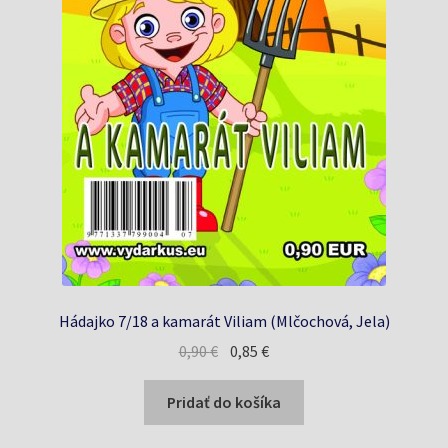
Hádajko 7/18 a kamarát Viliam (Mlčochová, Jela)
Pôvodná
Aktuálna
0,90
€
0,85
€
cena
cena
bola:
je:
Pridať do košíka
0,90 €.
0,85 €.