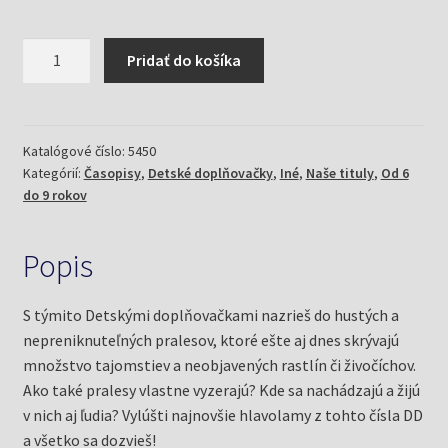
množstvo
Pridať do košíka
Detské
doplňovačky
3/20
v
Katalógové číslo:
5450
Kategórií:
Časopisy
,
Detské doplňovačky
,
Iné
,
Naše tituly
,
Od 6
pralese
do 9 rokov
(Mlčochová,
Jela)
Popis
S týmito Detskými doplňovačkami nazrieš do hustých a
nepreniknuteľných pralesov, ktoré ešte aj dnes skrývajú
množstvo tajomstiev a neobjavených rastlín či živočíchov.
Ako také pralesy vlastne vyzerajú? Kde sa nachádzajú a žijú
v nich aj ľudia? Vylúšti najnovšie hlavolamy z tohto čísla DD
a všetko sa dozvieš!