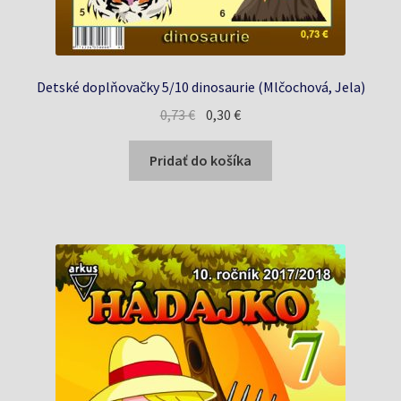
Detské doplňovačky 5/10 dinosaurie (Mlčochová, Jela)
Pôvodná
Aktuálna
0,73
€
0,30
€
cena
cena
bola:
je:
Pridať do košíka
0,73 €.
0,30 €.