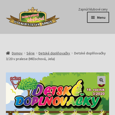
Preskočiť
Preskočiť
Zapnúť klubové ceny
na
na
Menu
navigáciu
obsah
Série
Časopisy
Domov
Série
Detské doplňovačky
Detské doplňovačky
3/20 v pralese (Mlčochová, Jela)
E-knihy
Predplatné
Pripravujeme
Pre školy