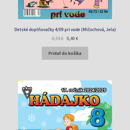
Detské doplňovačky 4/09 pri vode (Mlčochová, Jela)
Pôvodná
Aktuálna
0,73
€
0,40
€
cena
cena
bola:
je:
Pridať do košíka
0,73 €.
0,40 €.