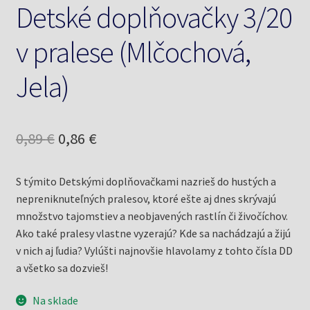
Detské doplňovačky 3/20
v pralese (Mlčochová,
Jela)
Pôvodná
Aktuálna
0,89
€
0,86
€
cena
cena
S týmito Detskými doplňovačkami nazrieš do hustých a
bola:
je:
nepreniknuteľných pralesov, ktoré ešte aj dnes skrývajú
0,89 €.
0,86 €.
množstvo tajomstiev a neobjavených rastlín či živočíchov.
Ako také pralesy vlastne vyzerajú? Kde sa nachádzajú a žijú
v nich aj ľudia? Vylúšti najnovšie hlavolamy z tohto čísla DD
a všetko sa dozvieš!
Na sklade