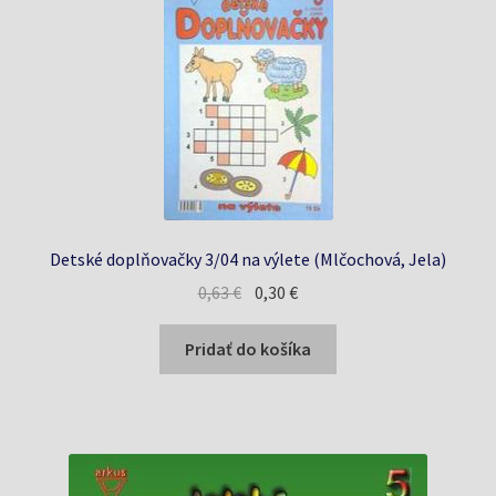
Detské doplňovačky 3/04 na výlete (Mlčochová, Jela)
Pôvodná
Aktuálna
0,63
€
0,30
€
cena
cena
bola:
je:
Pridať do košíka
0,63 €.
0,30 €.