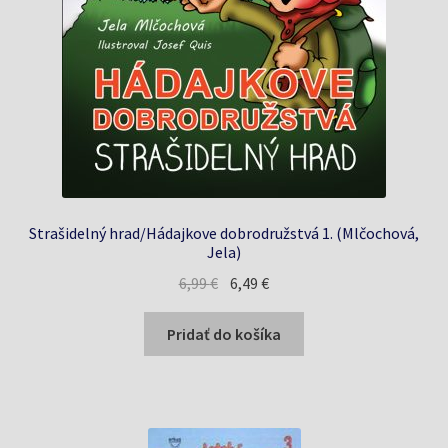
Strašidelný hrad/Hádajkove dobrodružstvá 1. (Mlčochová,
Jela)
Pôvodná
Aktuálna
6,99
€
6,49
€
cena
cena
bola:
je:
Pridať do košíka
6,99 €.
6,49 €.