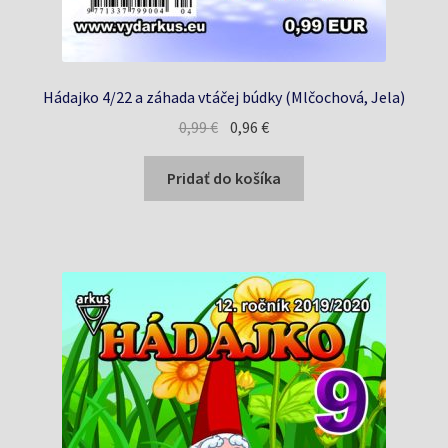
Hádajko 4/22 a záhada vtáčej búdky (Mlčochová, Jela)
Pôvodná
Aktuálna
0,99
€
0,96
€
cena
cena
bola:
je:
Pridať do košíka
0,99 €.
0,96 €.