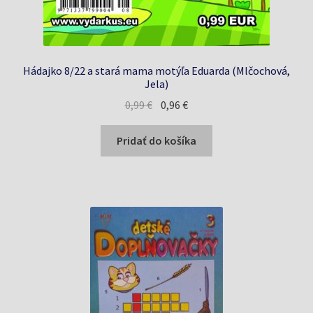
Hádajko 8/22 a stará mama motýľa Eduarda (Mlčochová,
Jela)
Pôvodná
Aktuálna
0,99
€
0,96
€
cena
cena
bola:
je:
Pridať do košíka
0,99 €.
0,96 €.