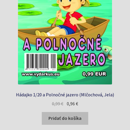
Hádajko 1/20 a Polnočné jazero (Mlčochová, Jela)
Pôvodná
Aktuálna
0,99
€
0,96
€
cena
cena
bola:
je:
Pridať do košíka
0,99 €.
0,96 €.