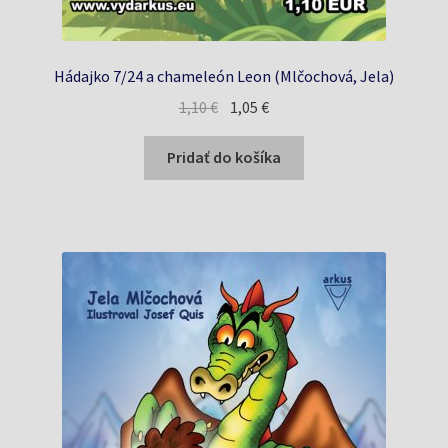
Hádajko 7/24 a chameleón Leon (Mlčochová, Jela)
Pôvodná
Aktuálna
1,10
€
1,05
€
cena
cena
bola:
je:
Pridať do košíka
1,10 €.
1,05 €.