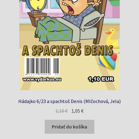
Hádajko 6/23 a spachtoš Denis (Mlčochová, Jela)
Pôvodná
Aktuálna
1,10
€
1,05
€
cena
cena
bola:
je:
Pridať do košíka
1,10 €.
1,05 €.