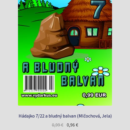
Hádajko 7/22 a bludný balvan (Mlčochová, Jela)
Pôvodná
Aktuálna
0,99
€
0,96
€