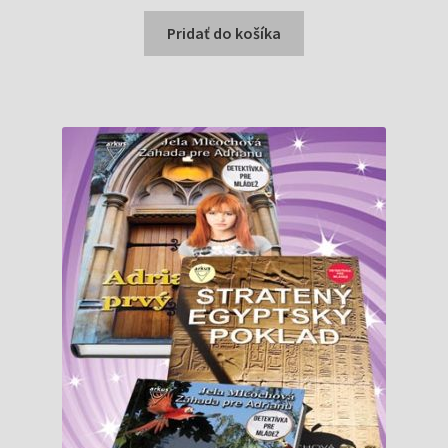
cena
cena
bola:
je:
Pridať do košíka
0,99 €.
0,96 €.