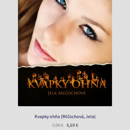
Kvapky ohňa (Mlčochová, Jela)
Pôvodná
Aktuálna
7,99
€
6,69
€