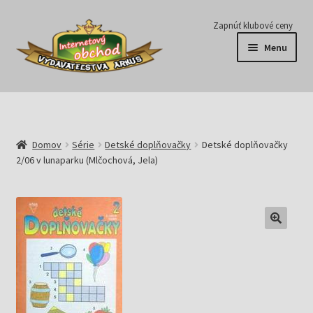
Preskočiť
Preskočiť
Zapnúť klubové ceny
na
na
Menu
navigáciu
obsah
Série
Časopisy
Domov
Série
Detské doplňovačky
Detské doplňovačky
2/06 v lunaparku (Mlčochová, Jela)
E-knihy
Predplatné
Pripravujeme
Pre školy