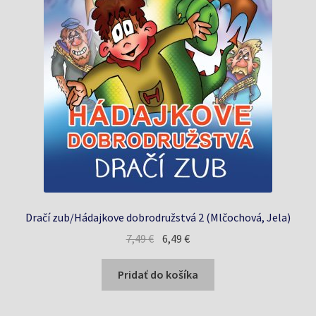
Dračí zub/Hádajkove dobrodružstvá 2 (Mlčochová, Jela)
Pôvodná
Aktuálna
7,49
€
6,49
€
cena
cena
bola:
je:
Pridať do košíka
7,49 €.
6,49 €.