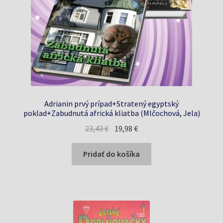
Adrianin prvý prípad+Stratený egyptský
poklad+Zabudnutá africká kliatba (Mlčochová, Jela)
Pôvodná
Aktuálna
23,43
€
19,98
€
cena
cena
bola:
je:
Pridať do košíka
23,43 €.
19,98 €.