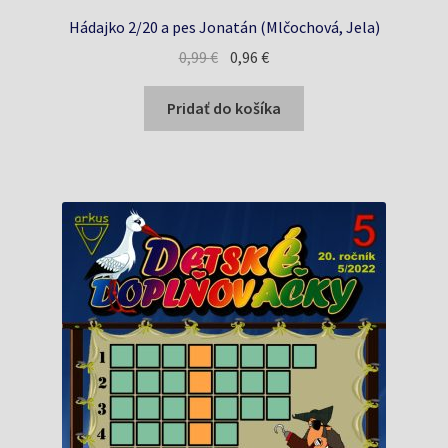
Hádajko 2/20 a pes Jonatán (Mlčochová, Jela)
Pôvodná
Aktuálna
0,99
€
0,96
€
cena
cena
bola:
je:
Pridať do košíka
0,99 €.
0,96 €.