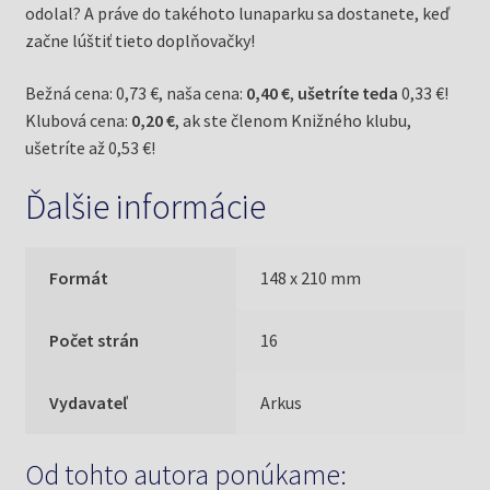
odolal? A práve do takéhoto lunaparku sa dostanete, keď
začne lúštiť tieto doplňovačky!
Bežná cena: 0,73 €, naša cena:
0,40 €
,
ušetríte teda
0,33 €!
Klubová cena:
0,20 €
, ak ste členom Knižného klubu,
ušetríte až 0,53 €!
Ďalšie informácie
Formát
148 x 210 mm
Počet strán
16
Vydavateľ
Arkus
Od tohto autora ponúkame: