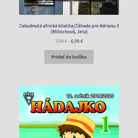
Zabudnutá africká kliatba/Záhada pre Adrianu 3
(Mlčochová, Jela)
Pôvodná
Aktuálna
7,99
€
6,99
€
cena
cena
bola:
je:
Pridať do košíka
7,99 €.
6,99 €.