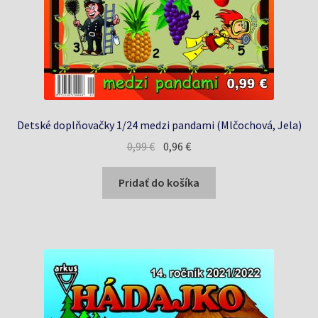
Detské doplňovačky 1/24 medzi pandami (Mlčochová, Jela)
Pôvodná
Aktuálna
0,99
€
0,96
€
cena
cena
bola:
je:
Pridať do košíka
0,99 €.
0,96 €.