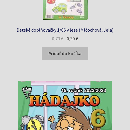
Detské doplňovačky 1/06 v lese (Mlčochová, Jela)
Pôvodná
Aktuálna
0,73
€
0,30
€
cena
cena
bola:
je:
Pridať do košíka
0,73 €.
0,30 €.