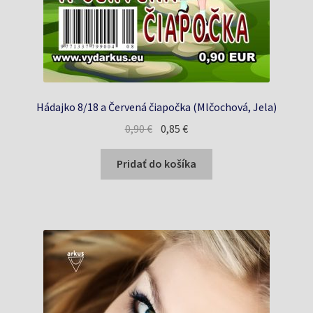
Hádajko 8/18 a Červená čiapočka (Mlčochová, Jela)
Pôvodná
Aktuálna
0,90
€
0,85
€
cena
cena
bola:
je:
Pridať do košíka
0,90 €.
0,85 €.