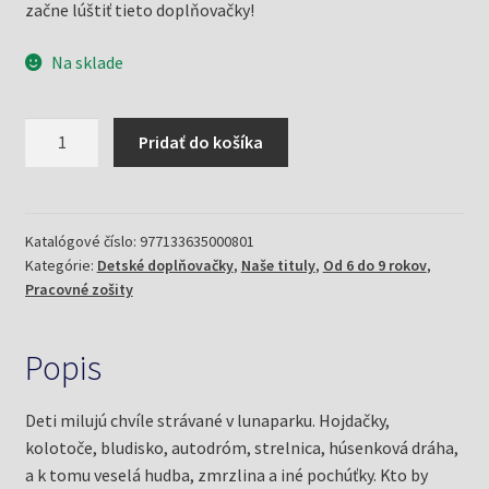
začne lúštiť tieto doplňovačky!
Na sklade
množstvo
Pridať do košíka
Detské
doplňovačky
2/06
v
Katalógové číslo:
977133635000801
Kategórie:
Detské doplňovačky
,
Naše tituly
,
Od 6 do 9 rokov
,
lunaparku
Pracovné zošity
(Mlčochová,
Jela)
Popis
Deti milujú chvíle strávané v lunaparku. Hojdačky,
kolotoče, bludisko, autodróm, strelnica, húsenková dráha,
a k tomu veselá hudba, zmrzlina a iné pochúťky. Kto by