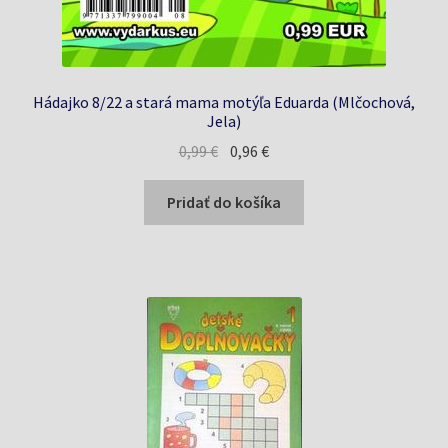
Hádajko 8/22 a stará mama motýľa Eduarda (Mlčochová,
Jela)
Pôvodná
Aktuálna
0,99
€
0,96
€
cena
cena
bola:
je:
Pridať do košíka
0,99 €.
0,96 €.