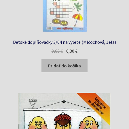
Detské doplňovačky 3/04 na výlete (Mlčochová, Jela)
Pôvodná
Aktuálna
0,63
€
0,30
€
cena
cena
bola:
je:
Pridať do košíka
0,63 €.
0,30 €.