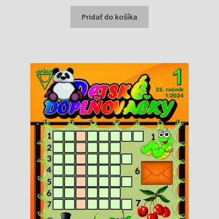
cena
cena
bola:
je:
Pridať do košíka
7,99 €.
6,69 €.