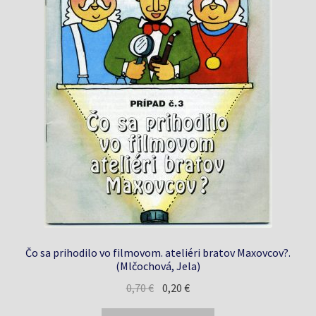
Čo sa prihodilo vo filmovom. ateliéri bratov Maxovcov?.
(Mlčochová, Jela)
Pôvodná
Aktuálna
0,70
€
0,20
€
cena
cena