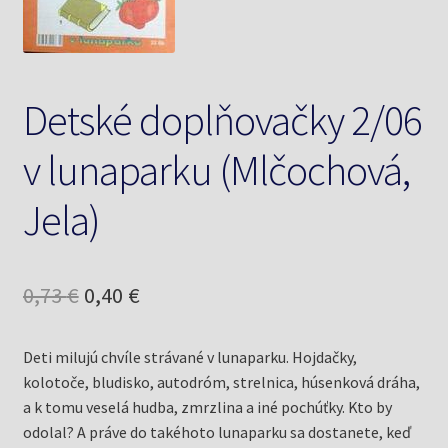
Knižný klub
Kontakt
Detské doplňovačky 2/06
v lunaparku (Mlčochová,
Jela)
Pôvodná
Aktuálna
0,73
€
0,40
€
cena
cena
Deti milujú chvíle strávané v lunaparku. Hojdačky,
bola:
je:
kolotoče, bludisko, autodróm, strelnica, húsenková dráha,
0,73 €.
0,40 €.
a k tomu veselá hudba, zmrzlina a iné pochúťky. Kto by
odolal? A práve do takéhoto lunaparku sa dostanete, keď