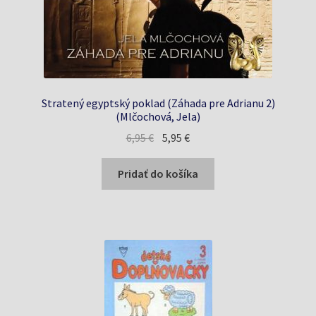
Stratený egyptský poklad (Záhada pre Adrianu 2)
(Mlčochová, Jela)
Pôvodná
Aktuálna
6,95
€
5,95
€
cena
cena
bola:
je:
Pridať do košíka
6,95 €.
5,95 €.