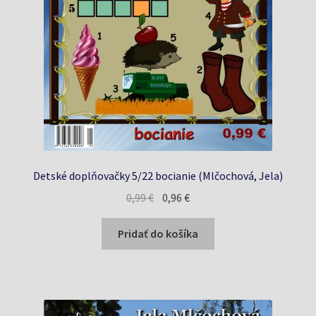
Detské doplňovačky 5/22 bocianie (Mlčochová, Jela)
Pôvodná
Aktuálna
0,99
€
0,96
€
cena
cena
bola:
je:
Pridať do košíka
0,99 €.
0,96 €.