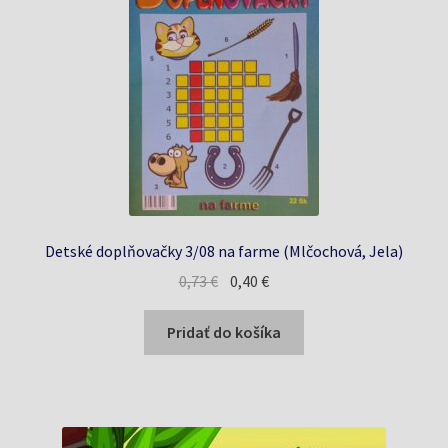
Detské doplňovačky 3/08 na farme (Mlčochová, Jela)
Pôvodná
Aktuálna
0,73
€
0,40
€
cena
cena
bola:
je:
Pridať do košíka
0,73 €.
0,40 €.