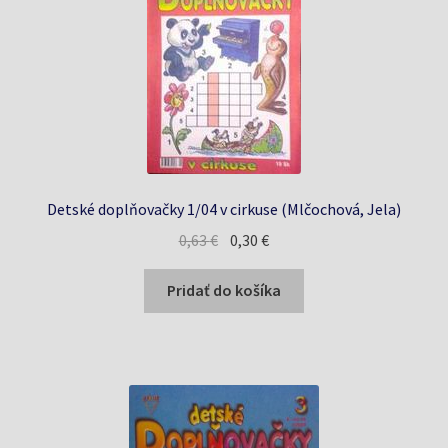
Detské doplňovačky 1/04 v cirkuse (Mlčochová, Jela)
Pôvodná
Aktuálna
0,63
€
0,30
€
cena
cena
bola:
je:
Pridať do košíka
0,63 €.
0,30 €.