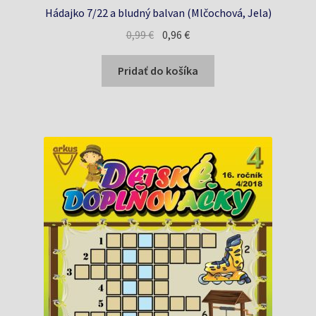
Hádajko 7/22 a bludný balvan (Mlčochová, Jela)
Pôvodná
Aktuálna
0,99
€
0,96
€
cena
cena
bola:
je:
Pridať do košíka
0,99 €.
0,96 €.