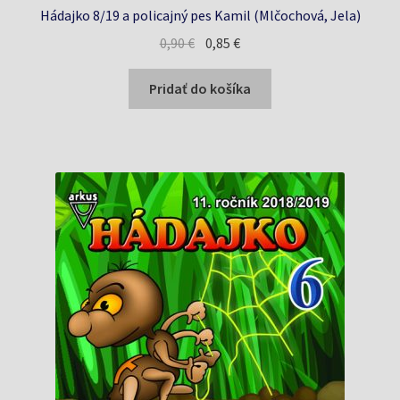
Hádajko 8/19 a policajný pes Kamil (Mlčochová, Jela)
Pôvodná
Aktuálna
0,90
€
0,85
€
cena
cena
bola:
je:
Pridať do košíka
0,90 €.
0,85 €.