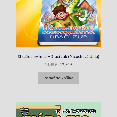
Strašidelný hrad + Dračí zub (Mlčochová, Jela)
Pôvodná
Aktuálna
14,48
€
12,50
€
cena
cena
bola:
je:
Pridať do košíka
14,48 €.
12,50 €.