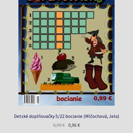
Detské doplňovačky 5/22 bocianie (Mlčochová, Jela)
Pôvodná
Aktuálna
0,99
€
0,96
€
cena
cena