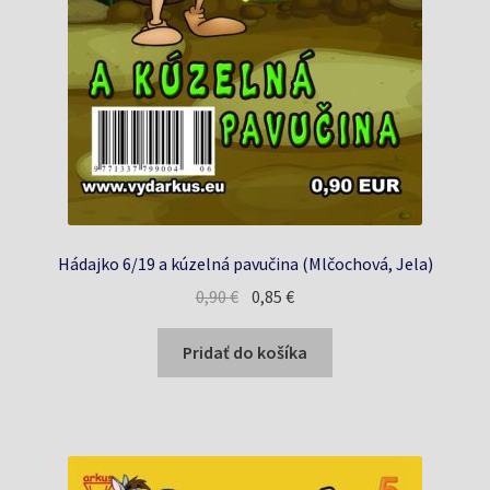
Hádajko 6/19 a kúzelná pavučina (Mlčochová, Jela)
Pôvodná
Aktuálna
0,90
€
0,85
€
cena
cena
bola:
je:
Pridať do košíka
0,90 €.
0,85 €.