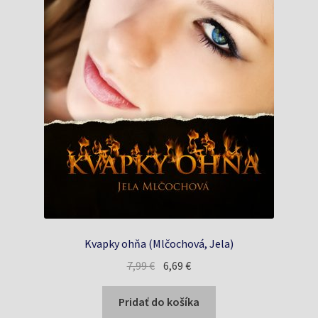
Kvapky ohňa (Mlčochová, Jela)
Pôvodná
Aktuálna
7,99
€
6,69
€
cena
cena
bola:
je:
Pridať do košíka
7,99 €.
6,69 €.