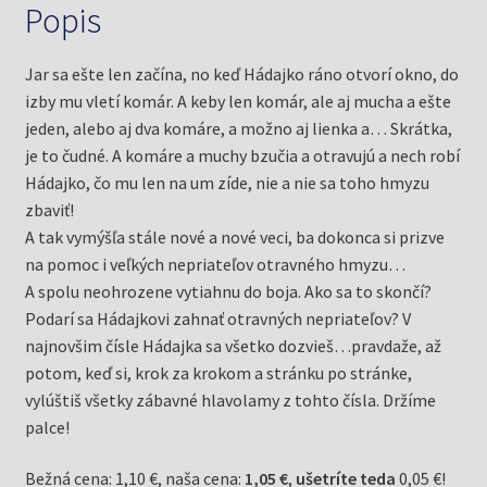
Jela)
Popis
Jar sa ešte len začína, no keď Hádajko ráno otvorí okno, do
izby mu vletí komár. A keby len komár, ale aj mucha a ešte
jeden, alebo aj dva komáre, a možno aj lienka a… Skrátka,
je to čudné. A komáre a muchy bzučia a otravujú a nech robí
Hádajko, čo mu len na um zíde, nie a nie sa toho hmyzu
zbaviť!
A tak vymýšľa stále nové a nové veci, ba dokonca si prizve
na pomoc i veľkých nepriateľov otravného hmyzu…
A spolu neohrozene vytiahnu do boja. Ako sa to skončí?
Podarí sa Hádajkovi zahnať otravných nepriateľov? V
najnovšim čísle Hádajka sa všetko dozvieš…pravdaže, až
potom, keď si, krok za krokom a stránku po stránke,
vylúštiš všetky zábavné hlavolamy z tohto čísla. Držíme
palce!
Bežná cena: 1,10 €, naša cena:
1,05 €
,
ušetríte teda
0,05 €!