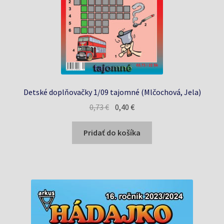
Detské doplňovačky 1/09 tajomné (Mlčochová, Jela)
Pôvodná
Aktuálna
0,73
€
0,40
€
cena
cena
bola:
je:
Pridať do košíka
0,73 €.
0,40 €.