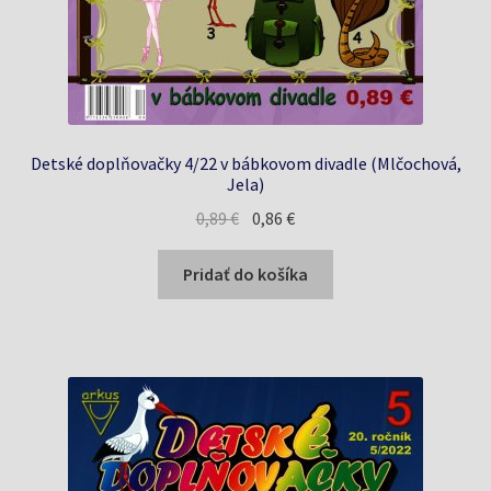
Detské doplňovačky 4/22 v bábkovom divadle (Mlčochová,
Jela)
Pôvodná
Aktuálna
0,89
€
0,86
€
cena
cena
bola:
je:
Pridať do košíka
0,89 €.
0,86 €.