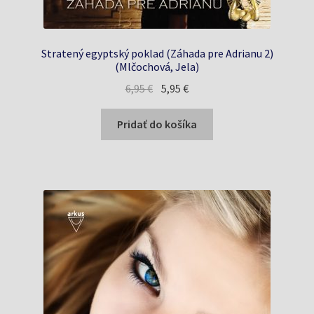
Stratený egyptský poklad (Záhada pre Adrianu 2)
(Mlčochová, Jela)
Pôvodná
Aktuálna
6,95
€
5,95
€
cena
cena
bola:
je:
Pridať do košíka
6,95 €.
5,95 €.