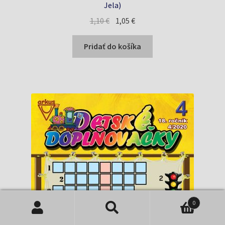
Jela)
Pôvodná
Aktuálna
1,10
€
1,05
€
cena
cena
bola:
je:
Pridať do košíka
1,10 €.
1,05 €.
0