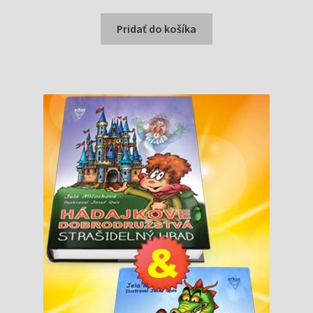
cena
cena
bola:
je:
Pridať do košíka
1,10 €.
1,05 €.