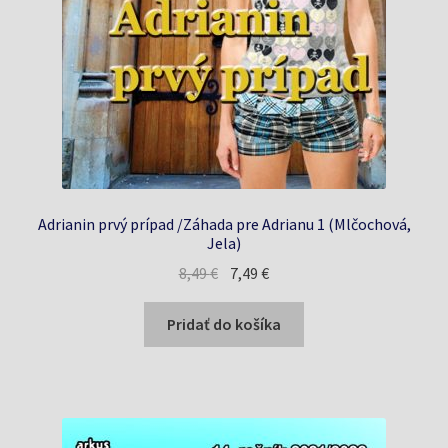
Adrianin prvý prípad /Záhada pre Adrianu 1 (Mlčochová,
Jela)
Pôvodná
Aktuálna
8,49
€
7,49
€
cena
cena
bola:
je:
Pridať do košíka
8,49 €.
7,49 €.