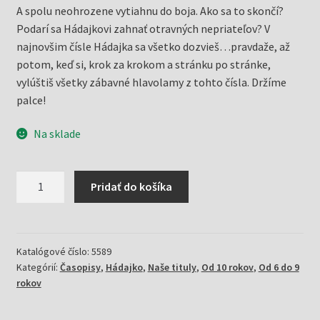
A spolu neohrozene vytiahnu do boja. Ako sa to skončí?
Podarí sa Hádajkovi zahnať otravných nepriateľov? V
najnovšim čísle Hádajka sa všetko dozvieš…pravdaže, až
potom, keď si, krok za krokom a stránku po stránke,
vylúštiš všetky zábavné hlavolamy z tohto čísla. Držíme
palce!
Na sklade
množstvo
Pridať do košíka
Hádajko
5/24
a
neuveriteľne
Katalógové číslo:
5589
Kategórií:
Časopisy
,
Hádajko
,
Naše tituly
,
Od 10 rokov
,
Od 6 do 9
otravný
rokov
hmyz
(Mlčochová,