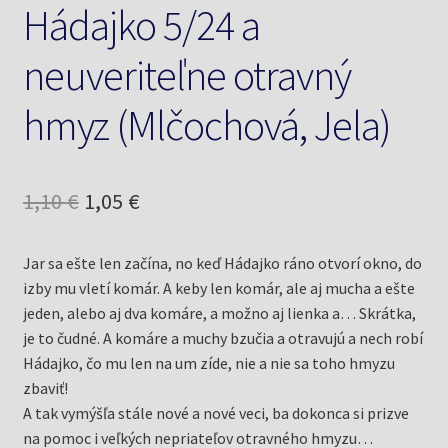
Hádajko 5/24 a
neuveriteľne otravný
hmyz (Mlčochová, Jela)
Pôvodná
Aktuálna
1,10
€
1,05
€
cena
cena
Jar sa ešte len začína, no keď Hádajko ráno otvorí okno, do
bola:
je:
izby mu vletí komár. A keby len komár, ale aj mucha a ešte
1,10 €.
1,05 €.
jeden, alebo aj dva komáre, a možno aj lienka a… Skrátka,
je to čudné. A komáre a muchy bzučia a otravujú a nech robí
Hádajko, čo mu len na um zíde, nie a nie sa toho hmyzu
zbaviť!
A tak vymýšľa stále nové a nové veci, ba dokonca si prizve
na pomoc i veľkých nepriateľov otravného hmyzu…