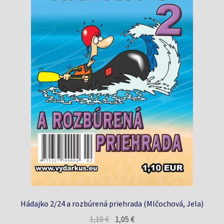
Hádajko 2/24 a rozbúrená priehrada (Mlčochová, Jela)
Pôvodná
Aktuálna
1,10
€
1,05
€