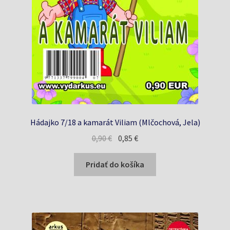
Hádajko 7/18 a kamarát Viliam (Mlčochová, Jela)
Pôvodná
Aktuálna
0,90
€
0,85
€
cena
cena
bola:
je:
Pridať do košíka
0,90 €.
0,85 €.