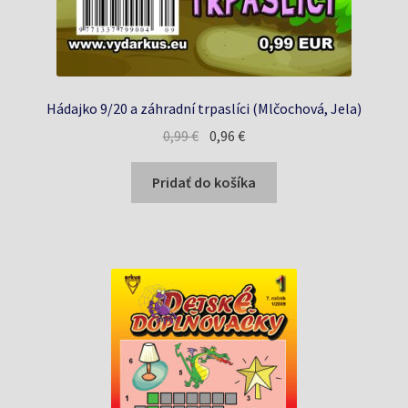
Hádajko 9/20 a záhradní trpaslíci (Mlčochová, Jela)
Pôvodná
Aktuálna
0,99
€
0,96
€
cena
cena
bola:
je:
Pridať do košíka
0,99 €.
0,96 €.