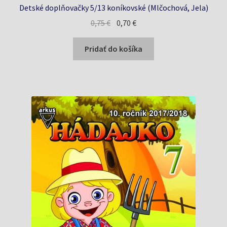
Detské doplňovačky 5/13 koníkovské (Mlčochová, Jela)
Pôvodná
Aktuálna
0,75
€
0,70
€
cena
cena
bola:
je:
Pridať do košíka
0,75 €.
0,70 €.