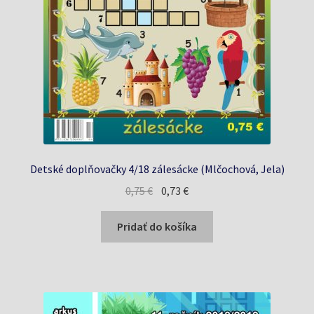
Detské doplňovačky 4/18 zálesácke (Mlčochová, Jela)
Pôvodná
Aktuálna
0,75
€
0,73
€
cena
cena
bola:
je:
Pridať do košíka
0,75 €.
0,73 €.