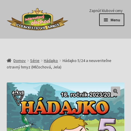
Preskočiť
Preskočiť
Zapnúť klubové ceny
na
na
Menu
navigáciu
obsah
Série
Časopisy
Domov
Série
Hádajko
Hádajko 5/24 a neuveriteľne
otravný hmyz (Mlčochová, Jela)
E-knihy
Predplatné
Pripravujeme
Pre školy