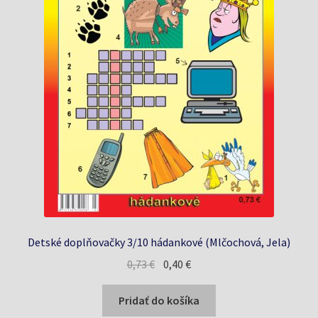
Detské doplňovačky 3/10 hádankové (Mlčochová, Jela)
Pôvodná
Aktuálna
0,73
€
0,40
€
cena
cena
bola:
je:
Pridať do košíka
0,73 €.
0,40 €.