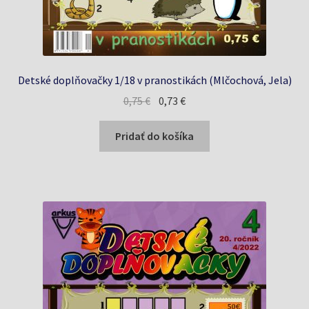
Detské doplňovačky 1/18 v pranostikách (Mlčochová, Jela)
Pôvodná
Aktuálna
0,75
€
0,73
€
cena
cena
bola:
je:
Pridať do košíka
0,75 €.
0,73 €.