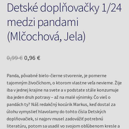
Detské doplňovačky 1/24
medzi pandami
(Mlčochová, Jela)
Pôvodná
Aktuálna
0,99
€
0,96
€
cena
cena
Panda, pôvabné bielo-čierne stvorenie, je pomerne
bola:
je:
tajomným živočíchom, o ktorom vlastne veľa nevieme. Žije
0,99 €.
0,96 €.
iba v jednej krajine na svete a v podstate stále konzumuje
iba jeden druh potravy – až na malé výnimky. Čo vieš o
pandách ty? Náš redakčný kocúrik Markus, keď dostal za
úlohu vymyslieť hlavolamy do tohto čísla Detských
doplňovačiek, si najprv musel zadovážiť potrebnú
literatúru, potom sa usadil vo svojom obľúbenom kresle a