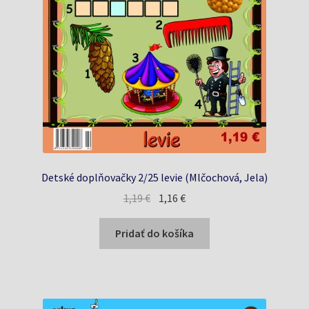
Detské doplňovačky 2/25 levie (Mlčochová, Jela)
Pôvodná
Aktuálna
1,19
€
1,16
€
cena
cena
bola:
je:
Pridať do košíka
1,19 €.
1,16 €.