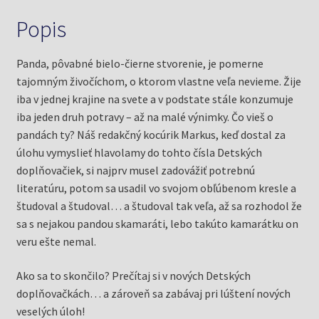
Popis
Panda, pôvabné bielo-čierne stvorenie, je pomerne
tajomným živočíchom, o ktorom vlastne veľa nevieme. Žije
iba v jednej krajine na svete a v podstate stále konzumuje
iba jeden druh potravy – až na malé výnimky. Čo vieš o
pandách ty? Náš redakčný kocúrik Markus, keď dostal za
úlohu vymyslieť hlavolamy do tohto čísla Detských
doplňovačiek, si najprv musel zadovážiť potrebnú
literatúru, potom sa usadil vo svojom obľúbenom kresle a
študoval a študoval… a študoval tak veľa, až sa rozhodol že
sa s nejakou pandou skamaráti, lebo takúto kamarátku on
veru ešte nemal.
Ako sa to skončilo? Prečítaj si v nových Detských
doplňovačkách… a zároveň sa zabávaj pri lúštení nových
veselých úloh!