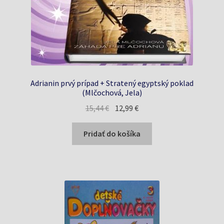
Adrianin prvý prípad + Stratený egyptský poklad
(Mlčochová, Jela)
Pôvodná
Aktuálna
15,44
€
12,99
€
cena
cena
bola:
je:
Pridať do košíka
15,44 €.
12,99 €.