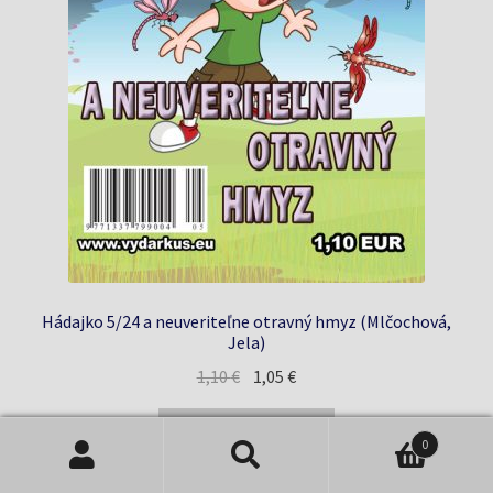
Hádajko 5/24 a neuveriteľne otravný hmyz (Mlčochová,
Jela)
Pôvodná
Aktuálna
1,10
€
1,05
€
cena
cena
bola:
je:
Pridať do košíka
0
1,10 €.
1,05 €.