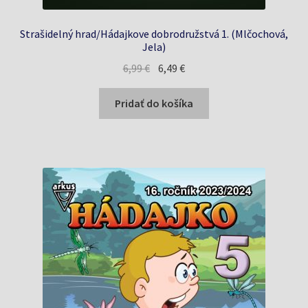
Strašidelný hrad/Hádajkove dobrodružstvá 1. (Mlčochová,
Jela)
Pôvodná
Aktuálna
6,99
€
6,49
€
cena
cena
bola:
je:
Pridať do košíka
6,99 €.
6,49 €.