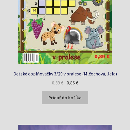
Detské doplňovačky 3/20 v pralese (Mlčochová, Jela)
Pôvodná
Aktuálna
0,89
€
0,86
€
cena
cena
bola:
je:
Pridať do košíka
0,89 €.
0,86 €.