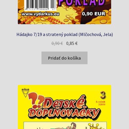
Hádajko 7/19 a stratený poklad (Mlčochová, Jela)
Pôvodná
Aktuálna
0,90
€
0,85
€
cena
cena
bola:
je:
Pridať do košíka
0,90 €.
0,85 €.