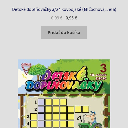
Detské doplňovačky 3/24 kovbojské (Mlčochová, Jela)
Pôvodná
Aktuálna
0,99
€
0,96
€
cena
cena
bola:
je:
Pridať do košíka
0,99 €.
0,96 €.