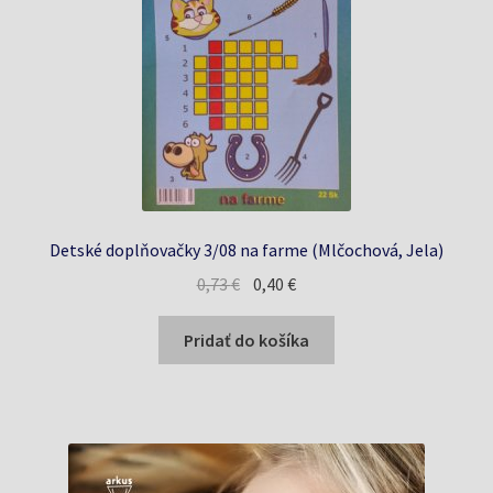
Detské doplňovačky 3/08 na farme (Mlčochová, Jela)
Pôvodná
Aktuálna
0,73
€
0,40
€
cena
cena
bola:
je:
Pridať do košíka
0,73 €.
0,40 €.