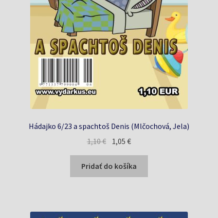
Hádajko 6/23 a spachtoš Denis (Mlčochová, Jela)
Pôvodná
Aktuálna
1,10
€
1,05
€
cena
cena
bola:
je:
Pridať do košíka
1,10 €.
1,05 €.