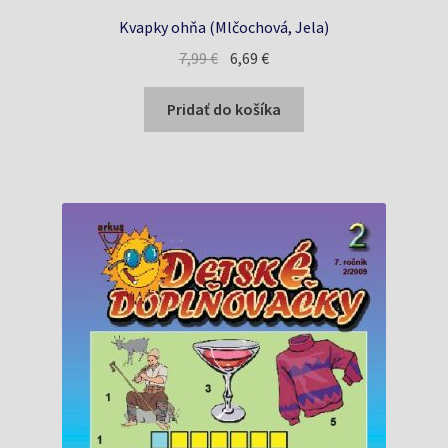
Kvapky ohňa (Mlčochová, Jela)
Pôvodná
Aktuálna
7,99
€
6,69
€
cena
cena
bola:
je:
Pridať do košíka
7,99 €.
6,69 €.