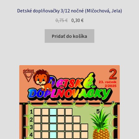
Detské doplňovačky 3/12 nočné (Mlčochová, Jela)
Pôvodná
Aktuálna
0,75
€
0,30
€
cena
cena
bola:
je:
Pridať do košíka
0,75 €.
0,30 €.