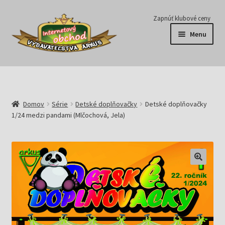
Preskočiť
Preskočiť
Zapnúť klubové ceny
na
na
Menu
navigáciu
obsah
Série
Časopisy
Domov
Série
Detské doplňovačky
Detské doplňovačky
1/24 medzi pandami (Mlčochová, Jela)
E-knihy
Predplatné
Pripravujeme
Pre školy