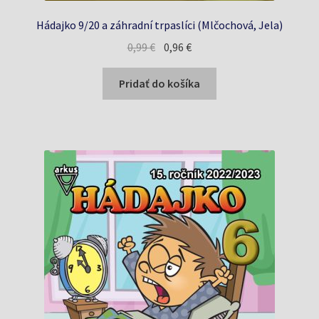
Hádajko 9/20 a záhradní trpaslíci (Mlčochová, Jela)
Pôvodná
Aktuálna
0,99
€
0,96
€
cena
cena
bola:
je:
Pridať do košíka
0,99 €.
0,96 €.