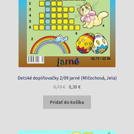
Detské doplňovačky 2/09 jarné (Mlčochová, Jela)
Pôvodná
Aktuálna
0,73
€
0,30
€
cena
cena
bola:
je:
Pridať do košíka
0,73 €.
0,30 €.