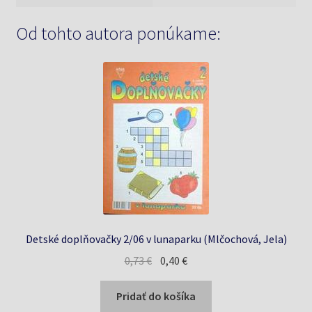
Od tohto autora ponúkame:
Detské doplňovačky 2/06 v lunaparku (Mlčochová, Jela)
Pôvodná
Aktuálna
0,73
€
0,40
€
cena
cena
bola:
je:
Pridať do košíka
0,73 €.
0,40 €.