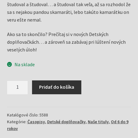
študoval a študoval… a študoval tak veľa, až sa rozhodol že
sa s nejakou pandou skamaráti, lebo takúto kamarátku on
veru ešte nemal.
Ako sa to skončilo? Prečítaj si v nových Detských
doplňovačkách… a zároveň sa zabávaj pri lúštení nových
veselých úloh!
Na sklade
množstvo
Pridať do košíka
Detské
doplňovačky
1/24
medzi
Katalógové číslo:
5588
Kategórie:
Časopisy
,
Detské doplňovačky
,
Naše tituly
,
Od 6 do 9
pandami
rokov
(Mlčochová,
Jela)