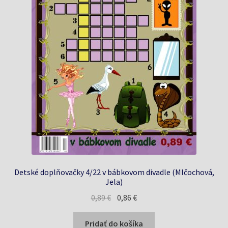
Detské doplňovačky 4/22 v bábkovom divadle (Mlčochová,
Jela)
Pôvodná
Aktuálna
0,89
€
0,86
€
cena
cena
bola:
je:
Pridať do košíka