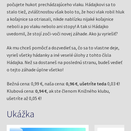
počujete hukot prechádzajúceho vlaku. Hádajkovi sa to
stalo tiež, zvláštnosťou však bolo to, že hoci vlak robil hluk
a koľajnice sa otriasali, nikde nablízku nijaké koľajnice
neboli a po vlaku nebolo ani stopy! A tak si Hádajko
uvedomil, že stojí zoči-voči novej záhade. Ako ju vyriešiť?
Ak mu chceš pomôcť a dozvedieť sa, čo sa to vlastne deje,
vyrieš všetky hádanky a iné veselé úlohy z tohto čísla
Hádajka. Než sa dostaneš na poslednú stranu, budeš vedieť
o tejto záhade úplne všetko!
Bežná cena: 0,99 €, naša cena:
0,96 €
,
ušetríte teda
0,03 €!
Klubová cena:
0,94 €
, ak ste členom Knižného klubu,
ušetríte až 0,05 €!
Ukážka