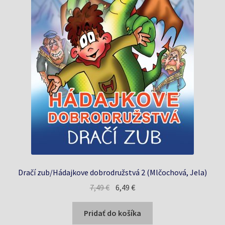
Dračí zub/Hádajkove dobrodružstvá 2 (Mlčochová, Jela)
Pôvodná
Aktuálna
7,49
€
6,49
€
cena
cena
bola:
je:
Pridať do košíka
7,49 €.
6,49 €.