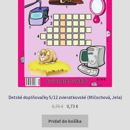
Detské doplňovačky 5/12 zvieratkovské (Mlčochová, Jela)
Pôvodná
Aktuálna
0,75
€
0,73
€
cena
cena
bola:
je:
Pridať do košíka
0,75 €.
0,73 €.