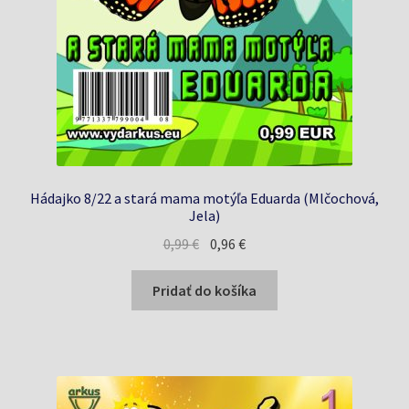
Hádajko 8/22 a stará mama motýľa Eduarda (Mlčochová,
Jela)
Pôvodná
Aktuálna
0,99
€
0,96
€
cena
cena
bola:
je:
Pridať do košíka
0,99 €.
0,96 €.