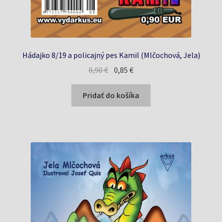
Hádajko 8/19 a policajný pes Kamil (Mlčochová, Jela)
Pôvodná
Aktuálna
0,90
€
0,85
€
cena
cena
bola:
je:
Pridať do košíka
0,90 €.
0,85 €.