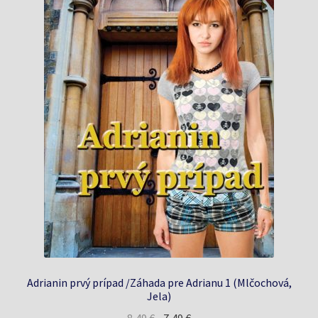
Adrianin prvý prípad /Záhada pre Adrianu 1 (Mlčochová,
Jela)
Pôvodná
Aktuálna
8,49
€
7,49
€