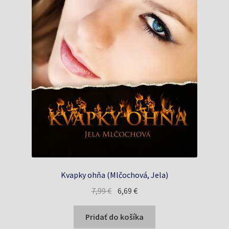
Kvapky ohňa (Mlčochová, Jela)
Pôvodná
Aktuálna
7,99
€
6,69
€
cena
cena
bola:
je:
Pridať do košíka
7,99 €.
6,69 €.