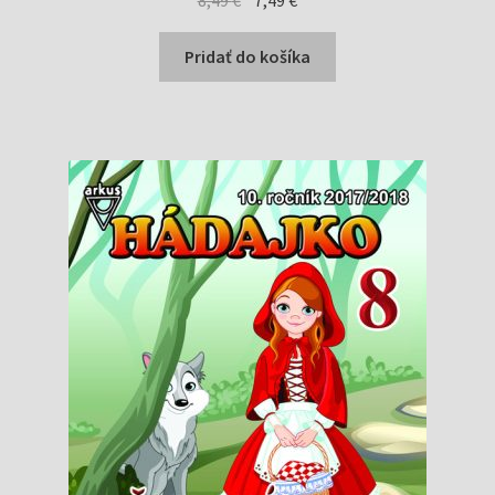
cena
cena
bola:
je:
Pridať do košíka
8,49 €.
7,49 €.