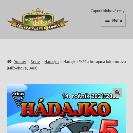
Preskočiť
Preskočiť
Zapnúť klubové ceny
na
na
Menu
navigáciu
obsah
Série
Časopisy
Domov
Série
Hádajko
Hádajko 5/22 a lietajúca lokomotíva
(Mlčochová, Jela)
E-knihy
Predplatné
Pripravujeme
Pre školy