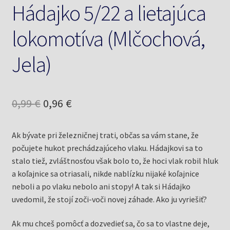
Hádajko 5/22 a lietajúca
lokomotíva (Mlčochová,
Jela)
Pôvodná
Aktuálna
0,99
€
0,96
€
cena
cena
Ak bývate pri železničnej trati, občas sa vám stane, že
bola:
je:
počujete hukot prechádzajúceho vlaku. Hádajkovi sa to
0,99 €.
0,96 €.
stalo tiež, zvláštnosťou však bolo to, že hoci vlak robil hluk
a koľajnice sa otriasali, nikde nablízku nijaké koľajnice
neboli a po vlaku nebolo ani stopy! A tak si Hádajko
uvedomil, že stojí zoči-voči novej záhade. Ako ju vyriešiť?
Ak mu chceš pomôcť a dozvedieť sa, čo sa to vlastne deje,