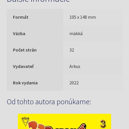
Formát
105 x 148 mm
Väzba
mäkká
Počet strán
32
Vydavateľ
Arkus
Rok vydania
2022
Od tohto autora ponúkame: