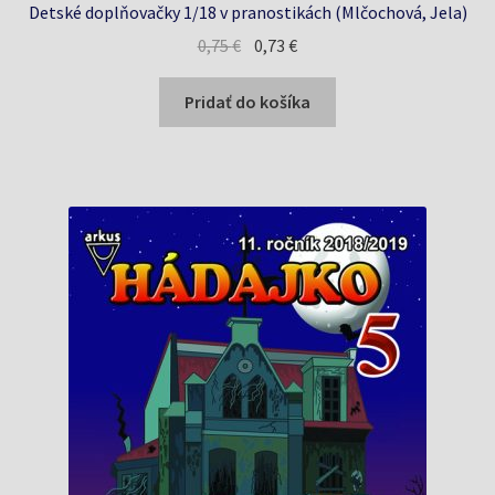
Detské doplňovačky 1/18 v pranostikách (Mlčochová, Jela)
Pôvodná
Aktuálna
0,75
€
0,73
€
cena
cena
bola:
je:
Pridať do košíka
0,75 €.
0,73 €.