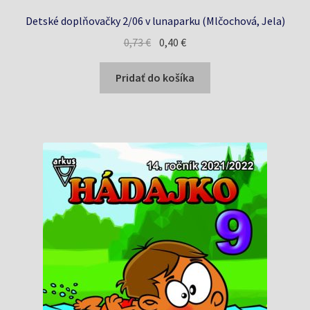
Detské doplňovačky 2/06 v lunaparku (Mlčochová, Jela)
Pôvodná
Aktuálna
0,73
€
0,40
€
cena
cena
bola:
je:
Pridať do košíka
0,73 €.
0,40 €.