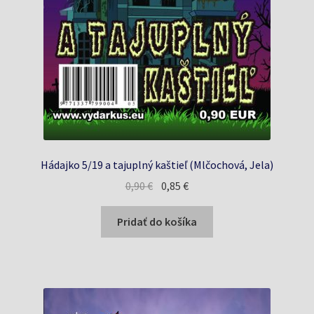
Hádajko 5/19 a tajuplný kaštieľ (Mlčochová, Jela)
Pôvodná
Aktuálna
0,90
€
0,85
€
cena
cena
bola:
je:
Pridať do košíka
0,90 €.
0,85 €.