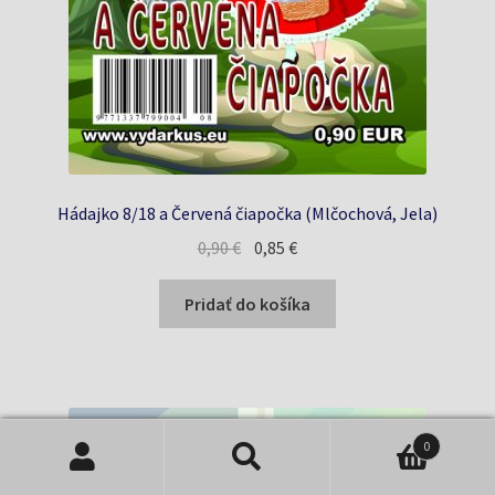
Hádajko 8/18 a Červená čiapočka (Mlčochová, Jela)
Pôvodná
Aktuálna
0,90
€
0,85
€
cena
cena
bola:
je:
Pridať do košíka
0,90 €.
0,85 €.
0