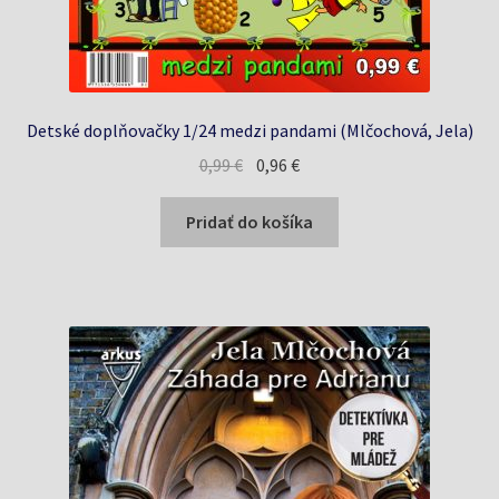
Detské doplňovačky 1/24 medzi pandami (Mlčochová, Jela)
Pôvodná
Aktuálna
0,99
€
0,96
€
cena
cena
bola:
je:
Pridať do košíka
0,99 €.
0,96 €.