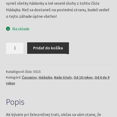
vyrieš všetky hádanky a iné veselé úlohy z tohto čísla
Hádajka. Než sa dostaneš na poslednú stranu, budeš vedieť
o tejto záhade úplne všetko!
Na sklade
množstvo
Pridať do košíka
Hádajko
5/22
a
lietajúca
Katalógové číslo:
5515
Kategórií:
Časopisy
,
Hádajko
,
Naše tituly
,
Od 10 rokov
,
Od 6 do 9
lokomotíva
rokov
(Mlčochová,
Jela)
Popis
Ak bývate pri železničnej trati, občas sa vám stane, že