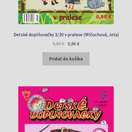
Detské doplňovačky 3/20 v pralese (Mlčochová, Jela)
Pôvodná
Aktuálna
0,89
€
0,86
€
cena
cena
bola:
je:
Pridať do košíka
0,89 €.
0,86 €.