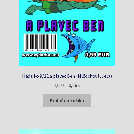
Hádajko 9/22 a plavec Ben (Mlčochová, Jela)
Pôvodná
Aktuálna
0,99
€
0,96
€
cena
cena
bola:
je:
Pridať do košíka
0,99 €.
0,96 €.