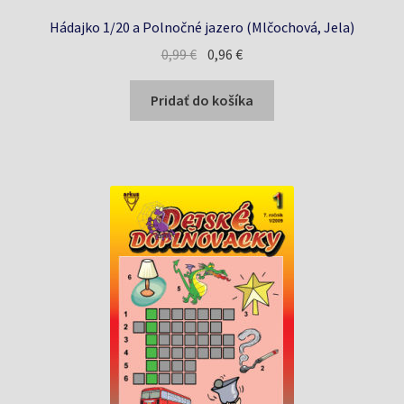
Hádajko 1/20 a Polnočné jazero (Mlčochová, Jela)
Pôvodná
Aktuálna
0,99
€
0,96
€
cena
cena
bola:
je:
Pridať do košíka
0,99 €.
0,96 €.