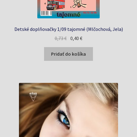
Detské doplňovačky 1/09 tajomné (Mlčochová, Jela)
Pôvodná
Aktuálna
0,73
€
0,40
€
cena
cena
bola:
je:
Pridať do košíka
0,73 €.
0,40 €.