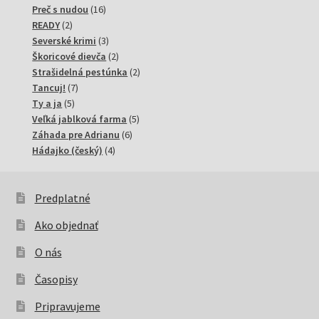
produktov
16
Preč s nudou
16
2
produktov
READY
2
produkty
3
Severské krimi
3
produkty
2
Škoricové dievča
2
produkty
2
Strašidelná pestúnka
2
7
produkty
Tancuj!
7
5
produktov
Ty a ja
5
produktov
5
Veľká jablková farma
5
6
produktov
Záhada pre Adrianu
6
4
produktov
Hádajko (český)
4
produkty
Predplatné
Ako objednať
O nás
Časopisy
Pripravujeme