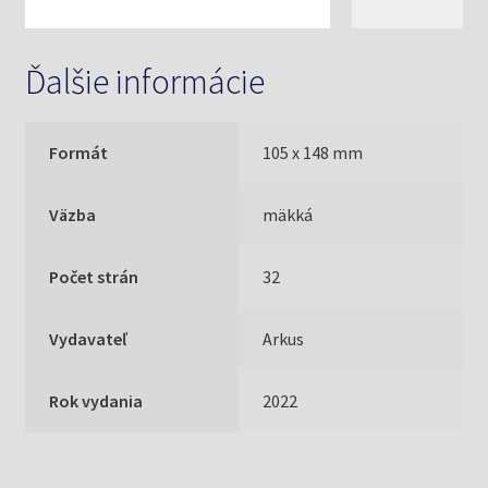
Ďalšie informácie
Formát
105 x 148 mm
Väzba
mäkká
Počet strán
32
Vydavateľ
Arkus
Rok vydania
2022