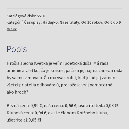
6/22
a
hrošica
Katalógové číslo:
5516
Kategórií:
Časopisy
,
Hádajko
,
Naše tituly
,
Od 10 rokov
,
Od 6 do 9
Kvetka
rokov
Popis
Hrošia slečna Kvetka je veľmi poetická duša. Má rada
umenie a všetko, čo je krásne, páči sa jej najmä tanec a rada
by sa mu venovala. Čo má však robiť, keď ju od jej zámeru
všetci priatelia odhovárajú, pretože je vraj nemotorná…
ako hroch?
Bežná cena: 0,99 €, naša cena:
0,96 €
,
ušetríte teda
0,03 €!
Klubová cena:
0,94 €
, ak ste členom Knižného klubu,
ušetríte až 0,05 €!