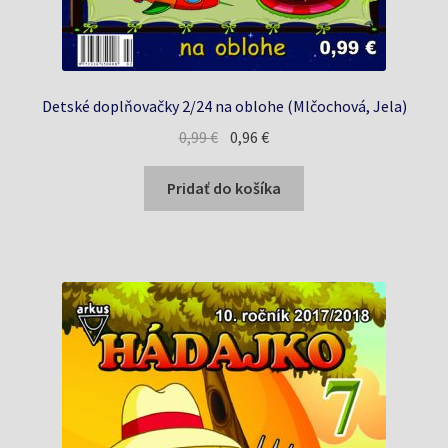
Detské doplňovačky 2/24 na oblohe (Mlčochová, Jela)
Pôvodná
Aktuálna
0,99
€
0,96
€
cena
cena
bola:
je:
Pridať do košíka
0,99 €.
0,96 €.