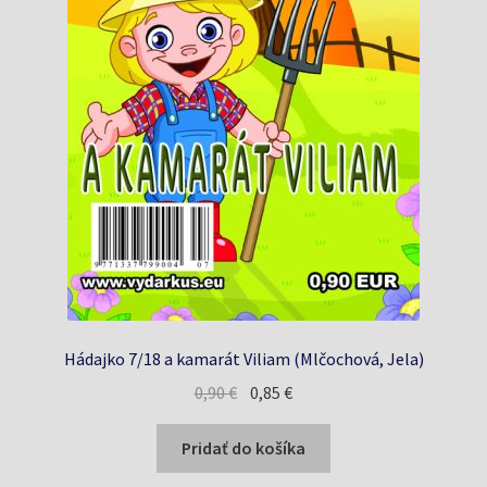
Hádajko 7/18 a kamarát Viliam (Mlčochová, Jela)
Pôvodná
Aktuálna
0,90
€
0,85
€
cena
cena
bola:
je:
Pridať do košíka
0,90 €.
0,85 €.