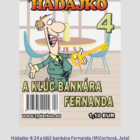
Hádajko 4/24 a kľúč bankára Fernanda (Mlčochová, Jela)