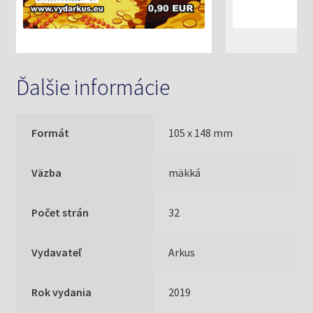
Ďalšie informácie
Formát
105 x 148 mm
Väzba
mäkká
Počet strán
32
Vydavateľ
Arkus
Rok vydania
2019