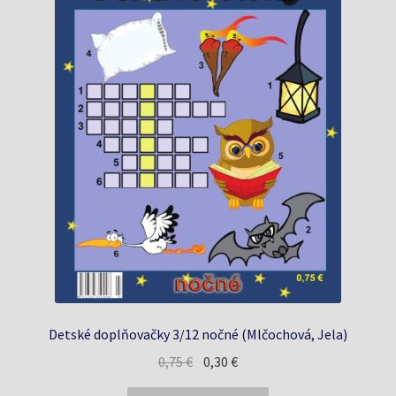
Detské doplňovačky 3/12 nočné (Mlčochová, Jela)
Pôvodná
Aktuálna
0,75
€
0,30
€
cena
cena