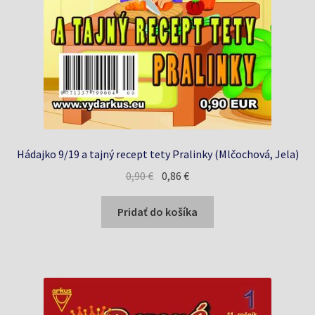
Hádajko 9/19 a tajný recept tety Pralinky (Mlčochová, Jela)
Pôvodná
Aktuálna
0,90
€
0,86
€
cena
cena
bola:
je:
Pridať do košíka
0,90 €.
0,86 €.