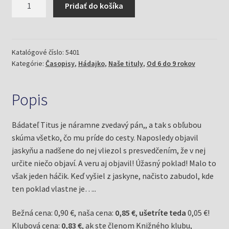
Pridať do košíka
Hádajko
7/19
a
stratený
Katalógové číslo:
5401
Kategórie:
Časopisy
,
Hádajko
,
Naše tituly
,
Od 6 do 9 rokov
poklad
(Mlčochová,
Jela)
Popis
Bádateľ Titus je náramne zvedavý pán,, a tak s obľubou
skúma všetko, čo mu príde do cesty. Naposledy objavil
jaskyňu a nadšene do nej vliezol s presvedčením, že v nej
určite niečo objaví. A veru aj objavil! Úžasný poklad! Malo to
však jeden háčik. Keď vyšiel z jaskyne, načisto zabudol, kde
ten poklad vlastne je…..
Bežná cena: 0,90 €, naša cena:
0,85 €
,
ušetríte teda
0,05 €!
Klubová cena:
0,83 €
, ak ste členom Knižného klubu,