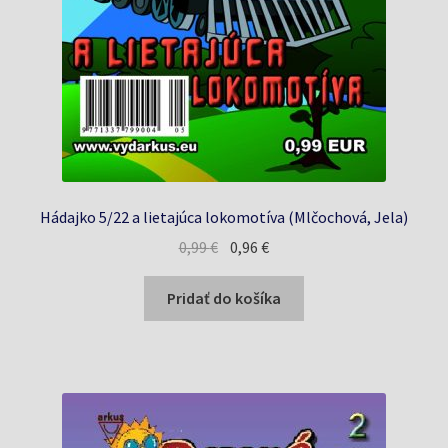
Hádajko 5/22 a lietajúca lokomotíva (Mlčochová, Jela)
Pôvodná
Aktuálna
0,99
€
0,96
€
cena
cena
bola:
je:
Pridať do košíka
0,99 €.
0,96 €.