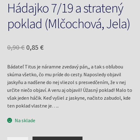
Hádajko 7/19 a stratený
poklad (Mlčochová, Jela)
Pôvodná
Aktuálna
0,90
€
0,85
€
cena
cena
Bádateľ Titus je náramne zvedavý pán,, a tak s obľubou
bola:
je:
skúma všetko, čo mu príde do cesty. Naposledy objavil
0,90 €.
0,85 €.
jaskyňu a nadšene do nej vliezol s presvedčením, že v nej
určite niečo objaví. A veru aj objavil! Úžasný poklad! Malo to
však jeden háčik. Keď vyšiel z jaskyne, načisto zabudol, kde
ten poklad vlastne je…..
Na sklade
množstvo