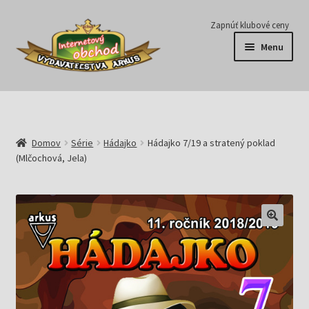
Preskočiť
Preskočiť
Zapnúť klubové ceny
na
na
Menu
navigáciu
obsah
Série
Časopisy
Domov
Série
Hádajko
Hádajko 7/19 a stratený poklad
(Mlčochová, Jela)
E-knihy
Predplatné
Pripravujeme
Pre školy