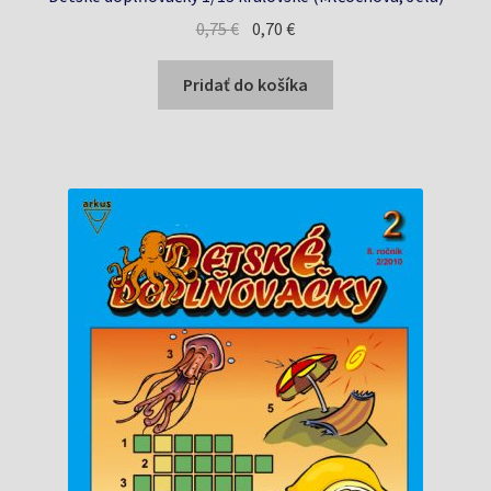
Pôvodná
Aktuálna
0,75
€
0,70
€
cena
cena
bola:
je:
Pridať do košíka
0,75 €.
0,70 €.