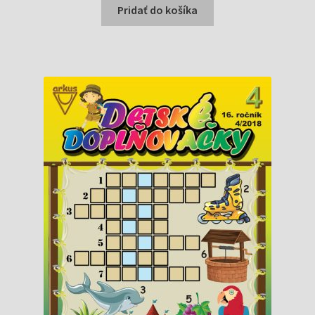
bola:
je:
Pridať do košíka
0,89 €.
0,86 €.