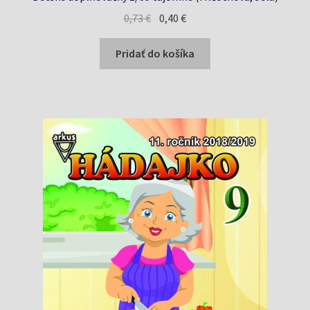
Pôvodná
Aktuálna
0,73
€
0,40
€
cena
cena
bola:
je:
Pridať do košíka
0,73 €.
0,40 €.