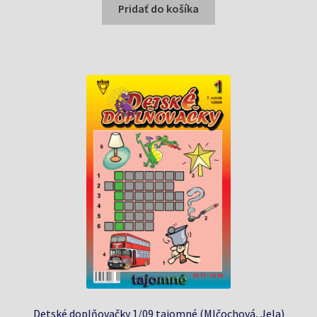
bola:
je:
Pridať do košíka
0,75 €.
0,30 €.
Detské doplňovačky 1/09 tajomné (Mlčochová, Jela)