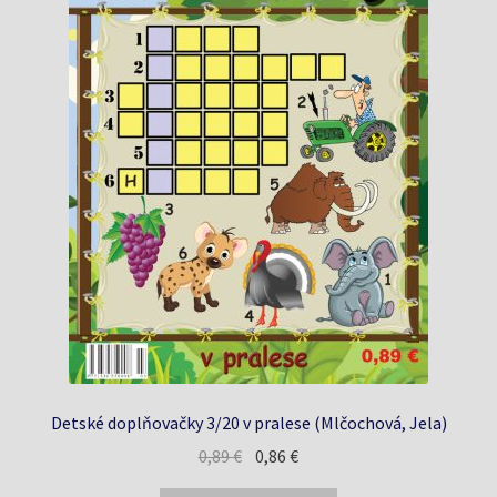
Detské doplňovačky 3/20 v pralese (Mlčochová, Jela)
Pôvodná
Aktuálna
0,89
€
0,86
€
cena
cena