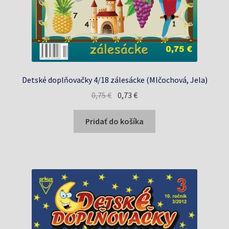
Detské doplňovačky 4/18 zálesácke (Mlčochová, Jela)
Pôvodná
Aktuálna
0,75
€
0,73
€
cena
cena
bola:
je:
Pridať do košíka
0,75 €.
0,73 €.