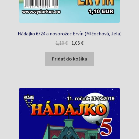
Hádajko 6/24 a nosorožec Ervín (Mlčochová, Jela)
Pôvodná
Aktuálna
1,10
€
1,05
€
cena
cena
bola:
je:
Pridať do košíka
1,10 €.
1,05 €.