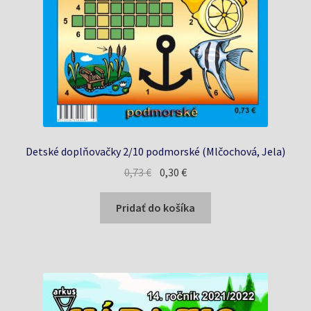
Detské doplňovačky 2/10 podmorské (Mlčochová, Jela)
Pôvodná
Aktuálna
0,73
€
0,30
€
cena
cena
bola:
je:
Pridať do košíka
0,73 €.
0,30 €.