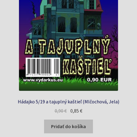
Hádajko 5/19 a tajuplný kaštieľ (Mlčochová, Jela)
Pôvodná
Aktuálna
0,90
€
0,85
€
cena
cena
bola:
je:
Pridať do košíka
0,90 €.
0,85 €.