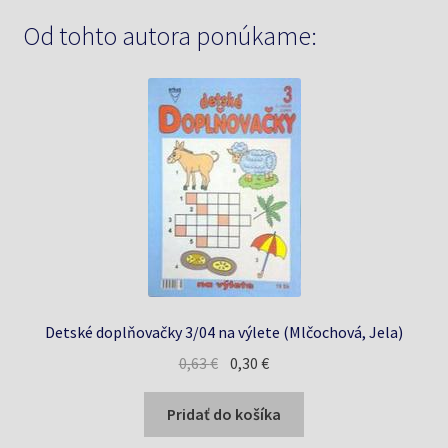
Od tohto autora ponúkame:
Detské doplňovačky 3/04 na výlete (Mlčochová, Jela)
Pôvodná
Aktuálna
0,63
€
0,30
€
cena
cena
bola:
je:
Pridať do košíka
0,63 €.
0,30 €.