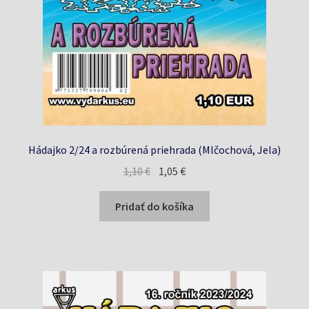
Hádajko 2/24 a rozbúrená priehrada (Mlčochová, Jela)
Pôvodná
Aktuálna
1,10
€
1,05
€
cena
cena
bola:
je:
Pridať do košíka
1,10 €.
1,05 €.