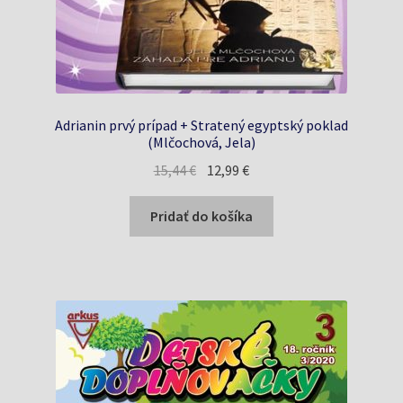
Adrianin prvý prípad + Stratený egyptský poklad
(Mlčochová, Jela)
Pôvodná
Aktuálna
15,44
€
12,99
€
cena
cena
bola:
je:
Pridať do košíka
15,44 €.
12,99 €.