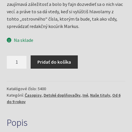
zaujímavá záležitosť a bolo by fajn dozvedieť sa o nich viac
vecí. a práve to sa dá vtedy, keď si vylúštiš hlavolamy z
tohto „ostrovného“ čísla, ktorým ťa bude, tak ako vždy,
sprevádzať redakčný kocúrik Markus.
Na sklade
množstvo
Pridať do košíka
Detské
doplňovačky
2/19
ostrovné
Katalógové číslo:
5400
Kategórií:
Časopisy
,
Detské doplňovačky
,
Iné
,
Naše tituly
,
Od 6
do 9 rokov
Popis