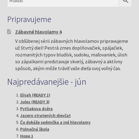
Pripravujeme
Zábavné hlavolamy 4
V obľúbenej sérii zábavných hlavolamov pripravujeme
už štvrtý diel! Pestrá zmes doplňovačiek, spájačiek,
rozmanitých typov bludísk, sudoku, maľovaniek, úloh
so zápalkami predstavuje skvelý, zábavný a aktívny
spôsob, akým môže tráviť vaše dieťa svoj voľný čas.
Najpredávanejšie - jún
Elijah (READY 1)
Jules (READY 3)
Pytliakova dcéra
Jazero stratených dievčat
Čo dokáže sedmička a iné hlavolamy
Polnočná škola
Hope 1