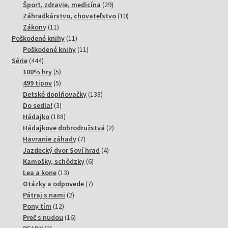
produktov
29
Šport, zdravie, medicína
29
produktov
10
Záhradkárstvo, chovateľstvo
10
11
produktov
Zákony
11
produktov
11
Poškodené knihy
11
produktov
11
Poškodené knihy
11
444
produktov
Série
444
produktov
5
100% hry
5
produktov
5
499 tipov
5
produktov
138
Detské doplňovačky
138
3
produktov
Do sedla!
3
produkty
188
Hádajko
188
produktov
2
Hádajkove dobrodružstvá
2
7
produkty
Havranie záhady
7
produktov
4
Jazdecký dvor Soví hrad
4
6
produkty
Kamošky, schôdzky
6
13
produktov
Lea a kone
13
produktov
7
Otázky a odpovede
7
2
produktov
Pátraj s nami
2
12
produkty
Pony tím
12
produktov
16
Preč s nudou
16
2
produktov