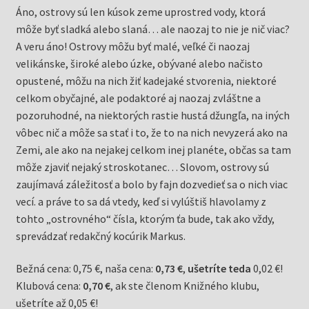
Áno, ostrovy sú len kúsok zeme uprostred vody, ktorá
môže byť sladká alebo slaná… ale naozaj to nie je nič viac?
A veru áno! Ostrovy môžu byť malé, veľké či naozaj
velikánske, široké alebo úzke, obývané alebo načisto
opustené, môžu na nich žiť kadejaké stvorenia, niektoré
celkom obyčajné, ale podaktoré aj naozaj zvláštne a
pozoruhodné, na niektorých rastie hustá džungľa, na iných
vôbec nič a môže sa stať i to, že to na nich nevyzerá ako na
Zemi, ale ako na nejakej celkom inej planéte, občas sa tam
môže zjaviť nejaký stroskotanec… Slovom, ostrovy sú
zaujímavá záležitosť a bolo by fajn dozvedieť sa o nich viac
vecí. a práve to sa dá vtedy, keď si vylúštiš hlavolamy z
tohto „ostrovného“ čísla, ktorým ťa bude, tak ako vždy,
sprevádzať redakčný kocúrik Markus.
Bežná cena: 0,75 €, naša cena:
0,73 €
,
ušetríte teda
0,02 €!
Klubová cena:
0,70 €
, ak ste členom Knižného klubu,
ušetríte až 0,05 €!