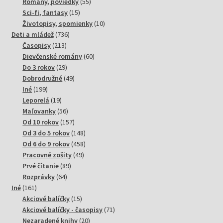
produktov
55
Romány, poviedky
55
15
produktov
Sci-fi, fantasy
15
produktov
10
Životopisy, spomienky
10
736
produktov
Deti a mládež
736
213
produktov
Časopisy
213
produktov
60
Dievčenské romány
60
29
produktov
Do 3 rokov
29
produktov
49
Dobrodružné
49
199
produktov
Iné
199
produktov
19
Leporelá
19
produktov
56
Maľovanky
56
produktov
157
Od 10 rokov
157
produktov
148
Od 3 do 5 rokov
148
produktov
458
Od 6 do 9 rokov
458
49
produktov
Pracovné zošity
49
89
produktov
Prvé čítanie
89
64
produktov
Rozprávky
64
161
produktov
Iné
161
produktov
15
Akciové balíčky
15
produktov
71
Akciové balíčky - časopisy
71
20
produktov
Nezaradené knihy
20