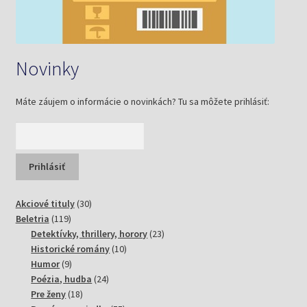
Novinky
Máte záujem o informácie o novinkách? Tu sa môžete prihlásiť:
30
Akciové tituly
30
119
produktov
Beletria
119
produktov
23
Detektívky, thrillery, horory
23
10
produktov
Historické romány
10
9
produktov
Humor
9
produktov
24
Poézia, hudba
24
18
produktov
Pre ženy
18