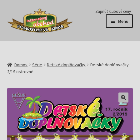
Preskočiť
Preskočiť
Zapnúť klubové ceny
na
na
Menu
navigáciu
obsah
Série
Časopisy
Domov
Série
Detské doplňovačky
Detské doplňovačky
2/19 ostrovné
E-knihy
Predplatné
Pripravujeme
Pre školy