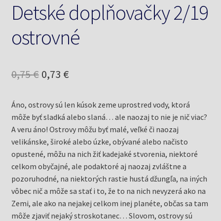
Detské doplňovačky 2/19
ostrovné
Pôvodná
Aktuálna
0,75
€
0,73
€
cena
cena
Áno, ostrovy sú len kúsok zeme uprostred vody, ktorá
bola:
je:
môže byť sladká alebo slaná… ale naozaj to nie je nič viac?
0,75 €.
0,73 €.
A veru áno! Ostrovy môžu byť malé, veľké či naozaj
velikánske, široké alebo úzke, obývané alebo načisto
opustené, môžu na nich žiť kadejaké stvorenia, niektoré
celkom obyčajné, ale podaktoré aj naozaj zvláštne a
pozoruhodné, na niektorých rastie hustá džungľa, na iných
vôbec nič a môže sa stať i to, že to na nich nevyzerá ako na
Zemi, ale ako na nejakej celkom inej planéte, občas sa tam
môže zjaviť nejaký stroskotanec… Slovom, ostrovy sú