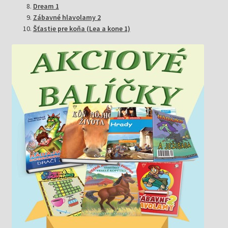
Dream 1
Zábavné hlavolamy 2
Šťastie pre koňa (Lea a kone 1)