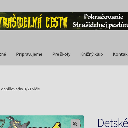
tné
Pripravujeme
Pre školy
Knižný klub
Kontak
 doplňovačky 3/21 vlčie
Detské