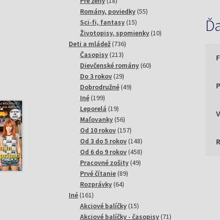
18
produktov
Pre ženy
18
produktov
55
Romány, poviedky
55
Ďa
15
produktov
Sci-fi, fantasy
15
produktov
10
Životopisy, spomienky
10
736
produktov
Deti a mládež
736
213
produktov
Časopisy
213
produktov
60
Dievčenské romány
60
29
produktov
Do 3 rokov
29
P
produktov
49
Dobrodružné
49
199
produktov
Iné
199
produktov
19
Leporelá
19
produktov
56
Maľovanky
56
produktov
157
Od 10 rokov
157
produktov
148
Od 3 do 5 rokov
148
produktov
458
Od 6 do 9 rokov
458
49
produktov
Pracovné zošity
49
89
produktov
Prvé čítanie
89
64
produktov
Rozprávky
64
161
produktov
Iné
161
produktov
15
Akciové balíčky
15
produktov
71
Akciové balíčky - časopisy
71