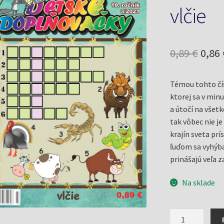
vlčie
Pôv
0,89
€
0,86
cena
Témou tohto čís
bola:
ktorej sa v minu
0,89 
a útočí na všetk
tak vôbec nie je
krajín sveta pr
ľuďom sa vyhýba
prinášajú veľa z
Na sklade
množstvo