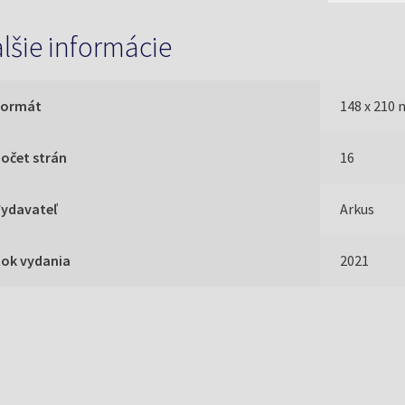
lšie informácie
Formát
148 x 210
očet strán
16
Vydavateľ
Arkus
Rok vydania
2021