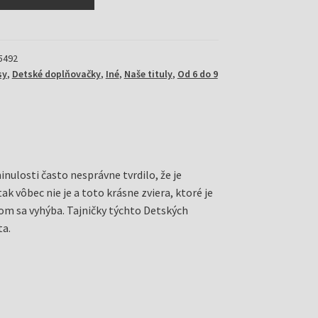
5492
sy
,
Detské doplňovačky
,
Iné
,
Naše tituly
,
Od 6 do 9
nulosti často nesprávne tvrdilo, že je
tak vôbec nie je a toto krásne zviera, ktoré je
ďom sa vyhýba. Tajničky týchto Detských
ta.