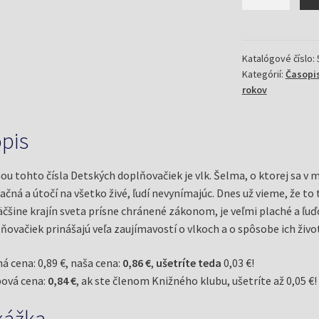
Detské
doplňovačky
3/21
vlčie
Katalógové číslo:
Kategórií:
Časopi
rokov
pis
u tohto čísla Detských doplňovačiek je vlk. Šelma, o ktorej sa v mi
lačná a útočí na všetko živé, ľudí nevynímajúc. Dnes už vieme, že to 
äčšine krajín sveta prísne chránené zákonom, je veľmi plaché a ľu
ňovačiek prinášajú veľa zaujímavostí o vlkoch a o spôsobe ich živo
á cena: 0,89 €, naša cena:
0,86 €
,
ušetríte teda
0,03 €!
ová cena:
0,84 €
, ak ste členom Knižného klubu, ušetríte až 0,05 €!