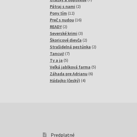
2
produktov
Pátraj s nami
2
12
produkty
Pony tím
12
produktov
16
Preč s nudou
16
2
produktov
READY
2
produkty
3
Severské krimi
3
produkty
2
Škoricové dievča
2
produkty
2
Strašidelná pestúnka
2
7
produkty
Tancuj!
7
5
produktov
Ty a ja
5
produktov
5
Veľká jablková farma
5
6
produktov
Záhada pre Adrianu
6
4
produktov
Hádajko (český)
4
produkty
Predplatné