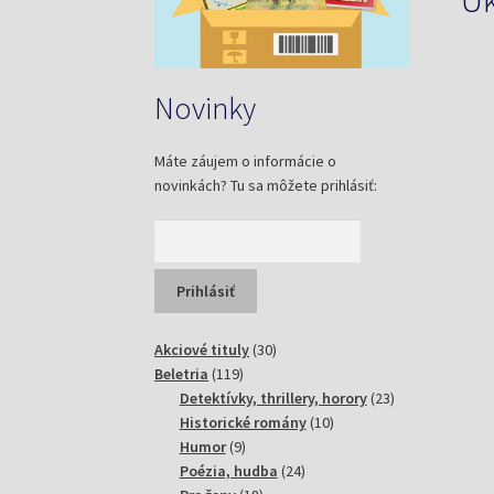
U
Novinky
Máte záujem o informácie o
novinkách? Tu sa môžete prihlásiť:
30
Akciové tituly
30
119
produktov
Beletria
119
produktov
23
Detektívky, thrillery, horory
23
10
produktov
Historické romány
10
9
produktov
Humor
9
produktov
24
Poézia, hudba
24