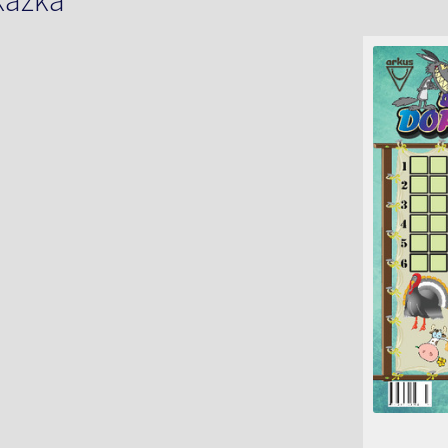
kážka