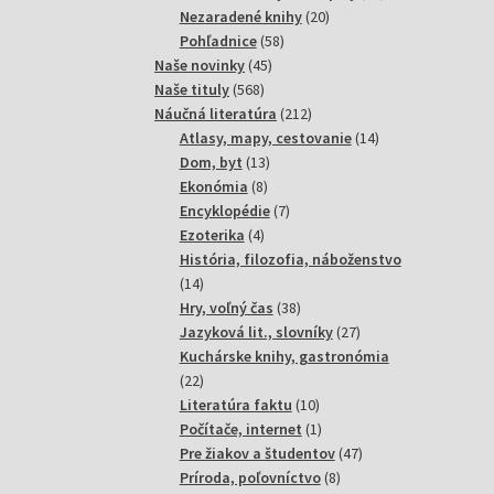
20
produktov
Nezaradené knihy
20
58
produktov
Pohľadnice
58
45
produktov
Naše novinky
45
568
produktov
Naše tituly
568
produktov
212
Náučná literatúra
212
produktov
14
Atlasy, mapy, cestovanie
14
13
produktov
Dom, byt
13
8
produktov
Ekonómia
8
produktov
7
Encyklopédie
7
4
produktov
Ezoterika
4
produkty
História, filozofia, náboženstvo
14
14
produktov
38
Hry, voľný čas
38
produktov
27
Jazyková lit., slovníky
27
produktov
Kuchárske knihy, gastronómia
22
22
produktov
10
Literatúra faktu
10
produktov
1
Počítače, internet
1
produkt
47
Pre žiakov a študentov
47
8
produktov
Príroda, poľovníctvo
8