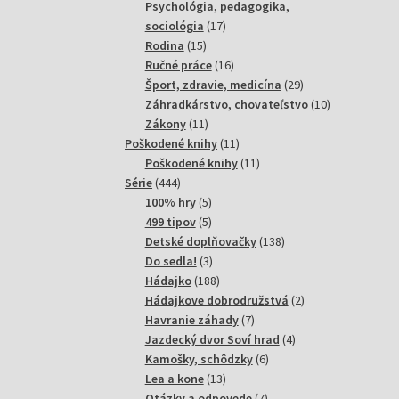
produktov
Psychológia, pedagogika,
17
sociológia
17
15
produktov
Rodina
15
produktov
16
Ručné práce
16
produktov
29
Šport, zdravie, medicína
29
produktov
10
Záhradkárstvo, chovateľstvo
10
11
produktov
Zákony
11
produktov
11
Poškodené knihy
11
produktov
11
Poškodené knihy
11
444
produktov
Série
444
produktov
5
100% hry
5
produktov
5
499 tipov
5
produktov
138
Detské doplňovačky
138
3
produktov
Do sedla!
3
produkty
188
Hádajko
188
produktov
2
Hádajkove dobrodružstvá
2
7
produkty
Havranie záhady
7
produktov
4
Jazdecký dvor Soví hrad
4
6
produkty
Kamošky, schôdzky
6
13
produktov
Lea a kone
13
produktov
7
Otázky a odpovede
7