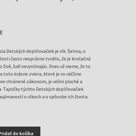
odná
Aktuálna
€
cena
la Detských doplňovačiek je vlk. Šelma, o
je:
losti často nesprávne tvrdilo, že je krvilačná
€.
0,86 €.
o živé, ľudí nevynímajúc. Dnes už vieme, že to
 a toto krásne zviera, ktoré je vo väčšine
ísne chránené zákonom, je veľmi plaché a
. Tajničky týchto Detských doplňovačiek
aujímavostí o vlkoch a o spôsobe ich života.
Pridať do košíka