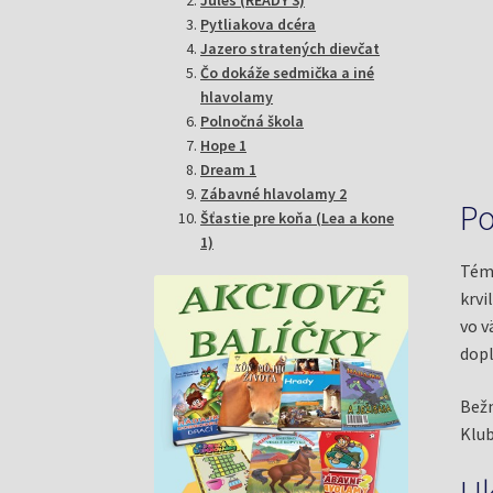
Pytliakova dcéra
Jazero stratených dievčat
Čo dokáže sedmička a iné
hlavolamy
Polnočná škola
Hope 1
Dream 1
Zábavné hlavolamy 2
Po
Šťastie pre koňa (Lea a kone
1)
Témo
krvi
vo v
dopl
Bežn
Klub