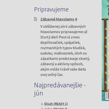
Pripravujeme
Zábavné hlavolamy 4
V obľúbenej sérii zábavných
hlavolamov pripravujeme už
štvrtý diel! Pestrá zmes
doplňovačiek, spájačiek,
rozmanitých typov bludísk,
sudoku, maľovaniek, úloh so
zápalkami predstavuje skvelý,
zábavný a aktívny spôsob,
akým môže tráviť vaše dieťa
svoj voľný čas.
Najpredávanejšie -
jún
Elijah (READY 1)
Jules (READY 3)