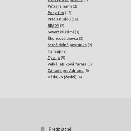
2
produktov
Pátraj s nami
2
12
produkty
Pony tím
12
produktov
16
Preč s nudou
16
2
produktov
READY
2
produkty
3
Severské krimi
3
produkty
2
Škoricové dievča
2
produkty
2
Strašidelná pestúnka
2
7
produkty
Tancuj!
7
5
produktov
Ty a ja
5
produktov
5
Veľká jablková farma
5
6
produktov
Záhada pre Adrianu
6
4
produktov
Hádajko (český)
4
produkty
Predplatné