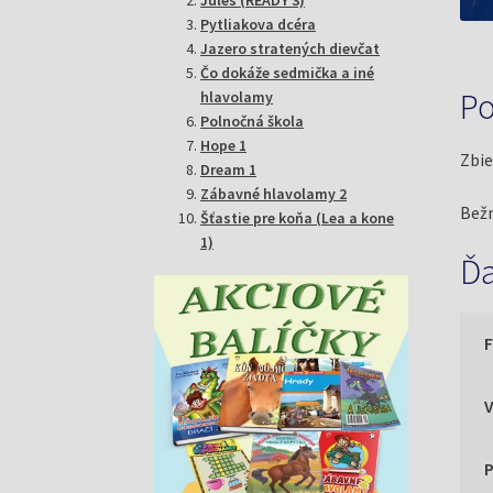
Pytliakova dcéra
Jazero stratených dievčat
Čo dokáže sedmička a iné
Po
hlavolamy
Polnočná škola
Hope 1
Zbie
Dream 1
Zábavné hlavolamy 2
Bežn
Šťastie pre koňa (Lea a kone
1)
Ďa
P