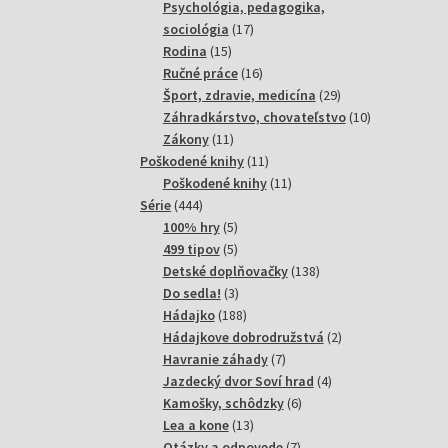
produktov
Psychológia, pedagogika,
17
sociológia
17
15
produktov
Rodina
15
produktov
16
Ručné práce
16
produktov
29
Šport, zdravie, medicína
29
produktov
10
Záhradkárstvo, chovateľstvo
10
11
produktov
Zákony
11
produktov
11
Poškodené knihy
11
produktov
11
Poškodené knihy
11
444
produktov
Série
444
produktov
5
100% hry
5
produktov
5
499 tipov
5
produktov
138
Detské doplňovačky
138
3
produktov
Do sedla!
3
produkty
188
Hádajko
188
produktov
2
Hádajkove dobrodružstvá
2
7
produkty
Havranie záhady
7
produktov
4
Jazdecký dvor Soví hrad
4
6
produkty
Kamošky, schôdzky
6
13
produktov
Lea a kone
13
produktov
7
Otázky a odpovede
7