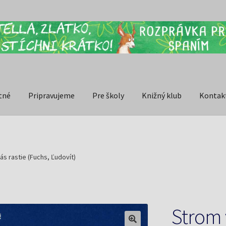
tné
Pripravujeme
Pre školy
Knižný klub
Kontak
ás rastie (Fuchs, Ľudovít)
Strom v