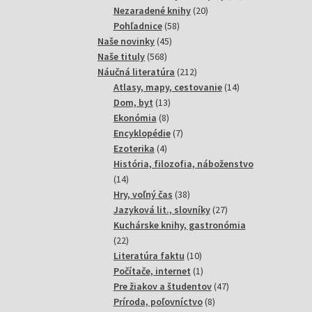
20
produktov
Nezaradené knihy
20
58
produktov
Pohľadnice
58
45
produktov
Naše novinky
45
568
produktov
Naše tituly
568
produktov
212
Náučná literatúra
212
produktov
14
Atlasy, mapy, cestovanie
14
13
produktov
Dom, byt
13
8
produktov
Ekonómia
8
produktov
7
Encyklopédie
7
4
produktov
Ezoterika
4
produkty
História, filozofia, náboženstvo
14
14
produktov
38
Hry, voľný čas
38
produktov
27
Jazyková lit., slovníky
27
produktov
Kuchárske knihy, gastronómia
22
22
produktov
10
Literatúra faktu
10
produktov
1
Počítače, internet
1
produkt
47
Pre žiakov a študentov
47
8
produktov
Príroda, poľovníctvo
8