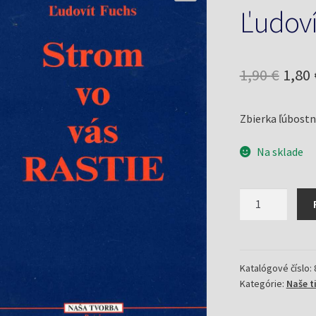
Ľudoví
Pôv
1,90
€
1,80
cena
Zbierka ľúbostn
bola:
1,90 
Na sklade
množstvo
Strom
vo
vás
rastie
Katalógové číslo:
Kategórie:
Naše t
(Fuchs,
Ľudovít)