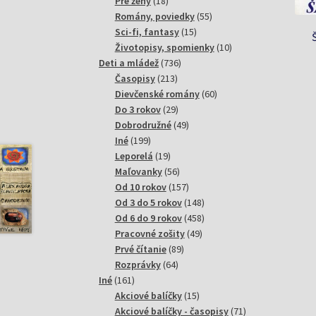
18
produktov
Pre ženy
18
produktov
55
Romány, poviedky
55
15
produktov
Sci-fi, fantasy
15
produktov
10
Životopisy, spomienky
10
736
produktov
Deti a mládež
736
213
produktov
Časopisy
213
produktov
60
Dievčenské romány
60
29
produktov
Do 3 rokov
29
produktov
49
Dobrodružné
49
199
produktov
Iné
199
produktov
19
Leporelá
19
produktov
56
Maľovanky
56
produktov
157
Od 10 rokov
157
produktov
148
Od 3 do 5 rokov
148
produktov
458
Od 6 do 9 rokov
458
49
produktov
Pracovné zošity
49
89
produktov
Prvé čítanie
89
64
produktov
Rozprávky
64
161
produktov
Iné
161
produktov
15
Akciové balíčky
15
produktov
71
Akciové balíčky - časopisy
71