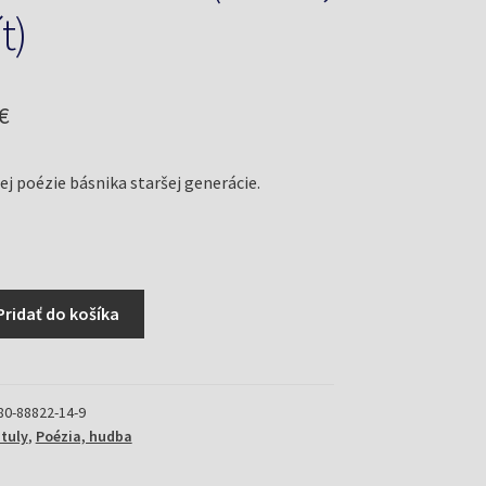
t)
odná
Aktuálna
€
cena
ej poézie básnika staršej generácie.
je:
€.
1,80 €.
Pridať do košíka
80-88822-14-9
ituly
,
Poézia, hudba