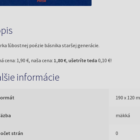
pis
rka ľúbostnej poézie básnika staršej generácie.
á cena: 1,90 €, naša cena:
1,80 €
,
ušetríte teda
0,10 €!
lšie informácie
Formát
190 x 120 
Väzba
mäkká
očet strán
0