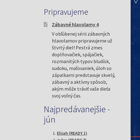
Pripravujeme
Zábavné hlavolamy 4
V obľúbenej sérii zábavných
hlavolamov pripravujeme už
štvrtý diel! Pestrá zmes
doplňovačiek, spájačiek,
rozmanitých typov bludísk,
sudoku, maľovaniek, úloh so
zápalkami predstavuje skvelý,
zábavný a aktívny spôsob,
akým môže tráviť vaše dieťa
svoj voľný čas.
Najpredávanejšie -
jún
Elijah (READY 1)
Jules (READY 3)