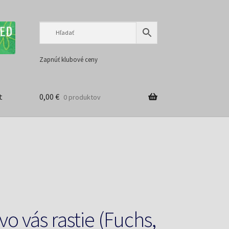
Preskočiť
Preskočiť
na
na
navigáciu
obsah
Zapnúť klubové ceny
t
0,00
€
0 produktov
o vás rastie (Fuchs,