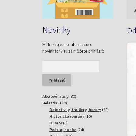
Novinky
Od
Máte záujem o informácie o
novinkách? Tu sa môžete prihlásiť:
30
Akciové tituly
30
119
produktov
Beletria
119
produktov
23
Detektívky, thrillery, horory
23
10
produktov
Historické romány
10
9
produktov
Humor
9
produktov
24
Poézia, hudba
24