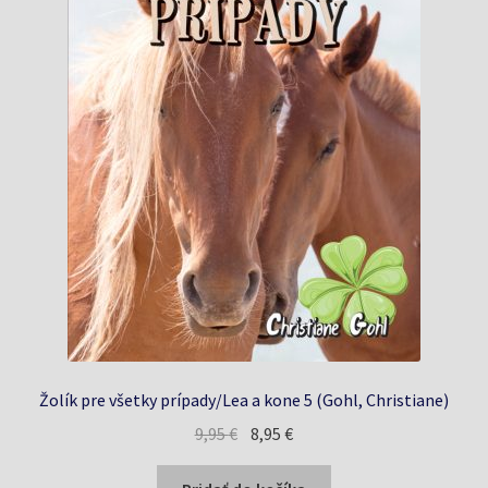
Žolík pre všetky prípady/Lea a kone 5 (Gohl, Christiane)
Pôvodná
Aktuálna
9,95
€
8,95
€
cena
cena
bola:
je: