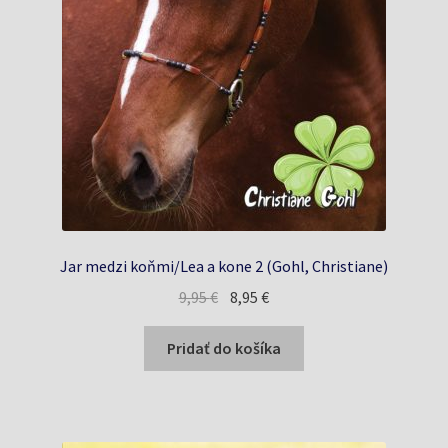
Jar medzi koňmi/Lea a kone 2 (Gohl, Christiane)
Pôvodná
Aktuálna
9,95
€
8,95
€
cena
cena
bola:
je:
Pridať do košíka
9,95 €.
8,95 €.