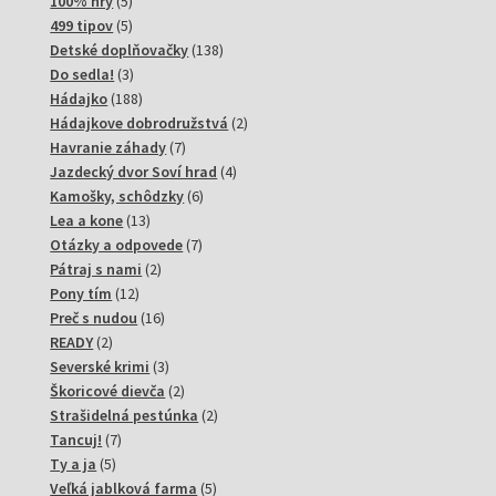
produktov
5
100% hry
5
produktov
5
499 tipov
5
produktov
138
Detské doplňovačky
138
3
produktov
Do sedla!
3
produkty
188
Hádajko
188
produktov
2
Hádajkove dobrodružstvá
2
7
produkty
Havranie záhady
7
produktov
4
Jazdecký dvor Soví hrad
4
6
produkty
Kamošky, schôdzky
6
13
produktov
Lea a kone
13
produktov
7
Otázky a odpovede
7
2
produktov
Pátraj s nami
2
12
produkty
Pony tím
12
produktov
16
Preč s nudou
16
2
produktov
READY
2
produkty
3
Severské krimi
3
produkty
2
Škoricové dievča
2
produkty
2
Strašidelná pestúnka
2
7
produkty
Tancuj!
7
5
produktov
Ty a ja
5
produktov
5
Veľká jablková farma
5