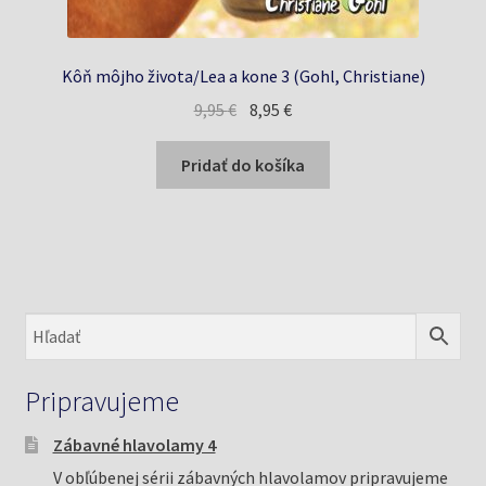
Kôň môjho života/Lea a kone 3 (Gohl, Christiane)
Pôvodná
Aktuálna
9,95
€
8,95
€
cena
cena
bola:
je:
Pridať do košíka
9,95 €.
8,95 €.
Pripravujeme
Zábavné hlavolamy 4
V obľúbenej sérii zábavných hlavolamov pripravujeme