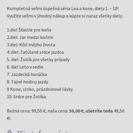
Kompletná veľmi úspešná séria Lea a kone, diely 1. – 10!
Využite veľmi v ýhodný nákup a kúpte si naraz všetky diely:
1.diel Šťastie pre koňa
2.diel: Jar medzi koňmi
3.diel: Kôň môjho života
4. diel: Zatúlané srdce jazdca
5. diel: Žoilík pre všetky prípady
6. diel Leto v sedle
7. Jazdecká horúčka
8. Tajné hodiny jazdy
9 Kone, slnko, prázdninové lásky
10. Srdce pre Žolíka.
Bežná cena: 99,50 €, naša cena:
50,00 €
,
ušetríte teda
49,50
€!