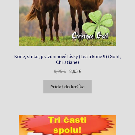
Kone, slnko, prázdninové lásky (Lea a kone 9) (Gohl,
Christiane)
Pôvodná
Aktuálna
9,95
€
8,95
€
cena
cena
bola:
je:
Pridať do košíka
9,95 €.
8,95 €.