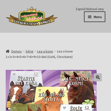
Preskočiť
Preskočiť
Zapnúť klubové ceny
na
na
Menu
navigáciu
obsah
Série
Časopisy
Domov
Série
Lea a kone
Lea a kone
1+2+3+4+5+6+7+8+9+10 diel (Gohl, Christiane)
E-knihy
Predplatné
Pripravujeme
Pre školy