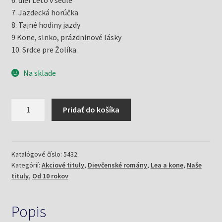
7. Jazdecká horúčka
8. Tajné hodiny jazdy
9 Kone, slnko, prázdninové lásky
10. Srdce pre Žolíka.
Na sklade
množstvo
Pridať do košíka
Lea
a
kone
1+2+3+4+5+6+7+8+9+10
Katalógové číslo:
5432
Kategórií:
Akciové tituly
,
Dievčenské romány
,
Lea a kone
,
Naše
diel
tituly
,
Od 10 rokov
(Gohl,
Christiane)
Popis