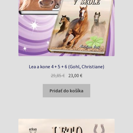
Lea a kone 4 + 5 + 6 (Gohl, Christiane)
Pôvodná
Aktuálna
29,85
€
23,00
€
cena
cena
bola:
je:
Pridať do košíka
29,85 €.
23,00 €.