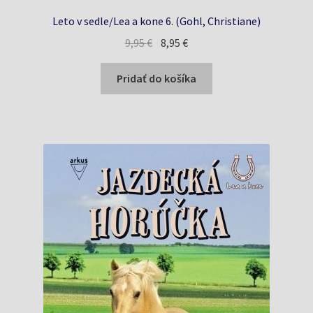
Leto v sedle/Lea a kone 6. (Gohl, Christiane)
Pôvodná
Aktuálna
9,95
€
8,95
€
cena
cena
bola:
je:
Pridať do košíka
9,95 €.
8,95 €.