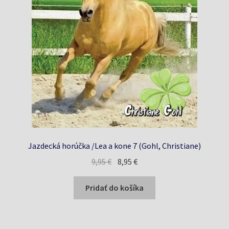
Jazdecká horúčka /Lea a kone 7 (Gohl, Christiane)
Pôvodná
Aktuálna
9,95
€
8,95
€
cena
cena
bola:
je:
Pridať do košíka
9,95 €.
8,95 €.