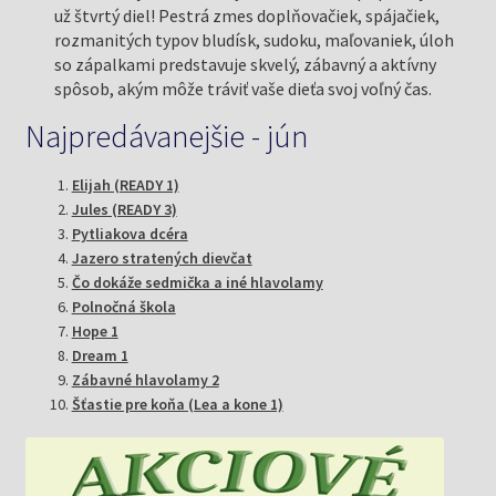
už štvrtý diel! Pestrá zmes doplňovačiek, spájačiek,
rozmanitých typov bludísk, sudoku, maľovaniek, úloh
so zápalkami predstavuje skvelý, zábavný a aktívny
spôsob, akým môže tráviť vaše dieťa svoj voľný čas.
Najpredávanejšie - jún
Elijah (READY 1)
Jules (READY 3)
Pytliakova dcéra
Jazero stratených dievčat
Čo dokáže sedmička a iné hlavolamy
Polnočná škola
Hope 1
Dream 1
Zábavné hlavolamy 2
Šťastie pre koňa (Lea a kone 1)