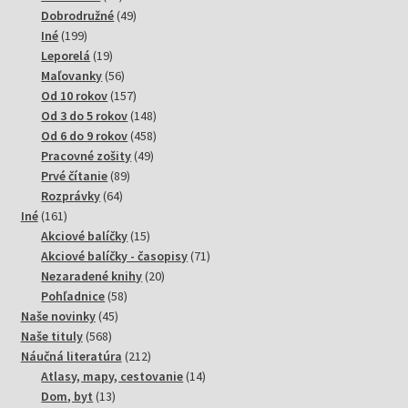
produktov
49
Dobrodružné
49
199
produktov
Iné
199
produktov
19
Leporelá
19
produktov
56
Maľovanky
56
produktov
157
Od 10 rokov
157
produktov
148
Od 3 do 5 rokov
148
produktov
458
Od 6 do 9 rokov
458
49
produktov
Pracovné zošity
49
89
produktov
Prvé čítanie
89
64
produktov
Rozprávky
64
161
produktov
Iné
161
produktov
15
Akciové balíčky
15
produktov
71
Akciové balíčky - časopisy
71
20
produktov
Nezaradené knihy
20
58
produktov
Pohľadnice
58
45
produktov
Naše novinky
45
568
produktov
Naše tituly
568
produktov
212
Náučná literatúra
212
produktov
14
Atlasy, mapy, cestovanie
14
13
produktov
Dom, byt
13