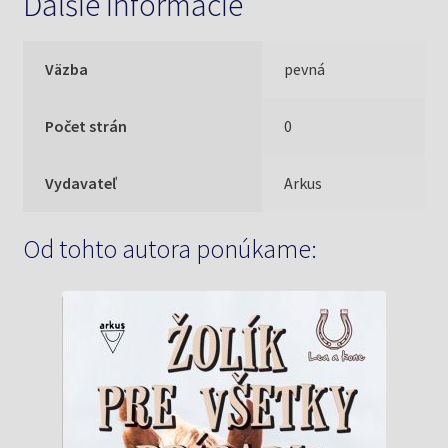
Ďalšie informácie
Väzba
pevná
Počet strán
0
Vydavateľ
Arkus
Od tohto autora ponúkame: