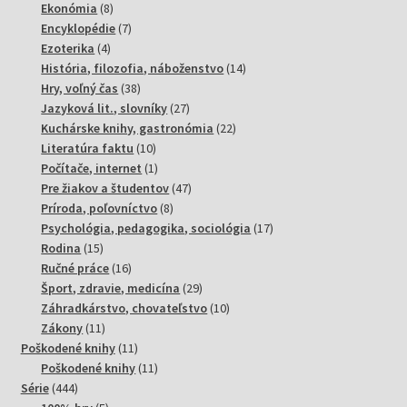
8
produktov
Ekonómia
8
produktov
7
Encyklopédie
7
4
produktov
Ezoterika
4
produkty
14
História, filozofia, náboženstvo
14
38
produktov
Hry, voľný čas
38
produktov
27
Jazyková lit., slovníky
27
produktov
22
Kuchárske knihy, gastronómia
22
10
produktov
Literatúra faktu
10
produktov
1
Počítače, internet
1
produkt
47
Pre žiakov a študentov
47
8
produktov
Príroda, poľovníctvo
8
produktov
17
Psychológia, pedagogika, sociológia
17
15
produktov
Rodina
15
produktov
16
Ručné práce
16
produktov
29
Šport, zdravie, medicína
29
produktov
10
Záhradkárstvo, chovateľstvo
10
11
produktov
Zákony
11
produktov
11
Poškodené knihy
11
produktov
11
Poškodené knihy
11
444
produktov
Série
444