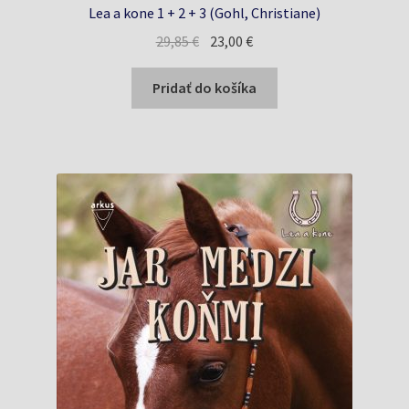
Lea a kone 1 + 2 + 3 (Gohl, Christiane)
Pôvodná
Aktuálna
29,85
€
23,00
€
cena
cena
bola:
je:
Pridať do košíka
29,85 €.
23,00 €.