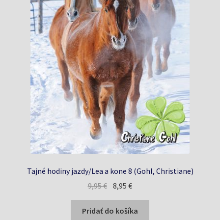
Tajné hodiny jazdy/Lea a kone 8 (Gohl, Christiane)
Pôvodná
Aktuálna
9,95
€
8,95
€
cena
cena
bola:
je:
Pridať do košíka