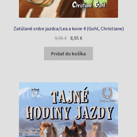
Zatúlané srdce jazdca/Lea a kone 4 (Gohl, Christiane)
Pôvodná
Aktuálna
9,95
€
8,95
€
cena
cena
bola:
je:
Pridať do košíka
9,95 €.
8,95 €.