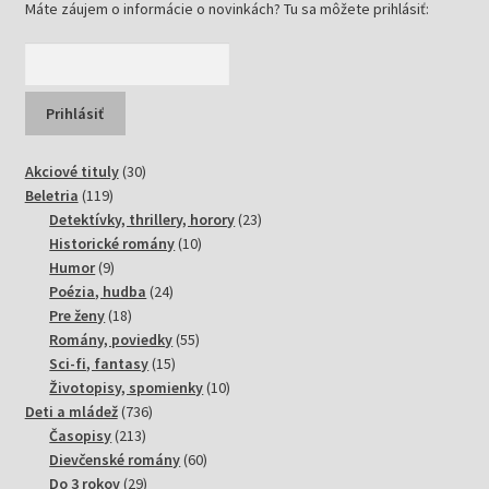
Máte záujem o informácie o novinkách? Tu sa môžete prihlásiť:
30
Akciové tituly
30
119
produktov
Beletria
119
produktov
23
Detektívky, thrillery, horory
23
10
produktov
Historické romány
10
9
produktov
Humor
9
produktov
24
Poézia, hudba
24
18
produktov
Pre ženy
18
produktov
55
Romány, poviedky
55
15
produktov
Sci-fi, fantasy
15
produktov
10
Životopisy, spomienky
10
736
produktov
Deti a mládež
736
213
produktov
Časopisy
213
produktov
60
Dievčenské romány
60
29
produktov
Do 3 rokov
29