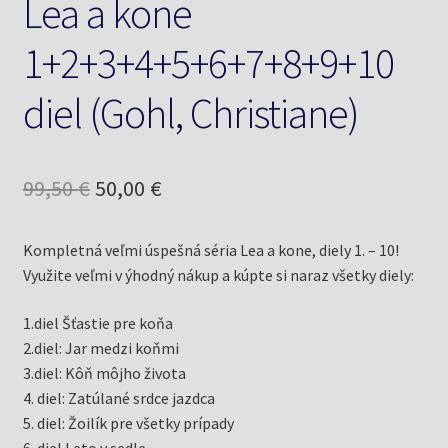
Lea a kone
1+2+3+4+5+6+7+8+9+10
diel (Gohl, Christiane)
Pôvodná
Aktuálna
99,50
€
50,00
€
cena
cena
Kompletná veľmi úspešná séria Lea a kone, diely 1. – 10!
bola:
je:
Využite veľmi v ýhodný nákup a kúpte si naraz všetky diely:
99,50 €.
50,00 €.
1.diel Šťastie pre koňa
2.diel: Jar medzi koňmi
3.diel: Kôň môjho života
4. diel: Zatúlané srdce jazdca
5. diel: Žoilík pre všetky prípady
6. diel Leto v sedle