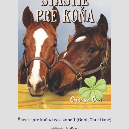
Šťastie pre koňa/Lea a kone 1 (Gohl, Christiane)
Pôvodná
Aktuálna
9,95
€
8,95
€