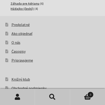
6
produktov
Záhada pre Adrianu
6
4
produktov
Hádajko (český)
4
produkty
Predplatné
Ako objednať
O nás
Časopisy
Pripravujeme
Knižný klub
Obchodné podmienky
0
Reklamácie a odstúpenie od zmluvy