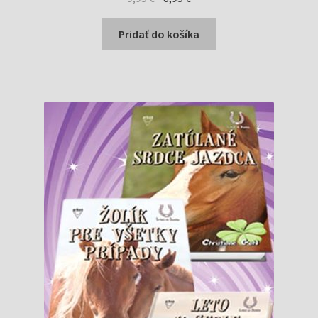
cena
cena
bola:
je:
Pridať do košíka
9,95 €.
8,95 €.