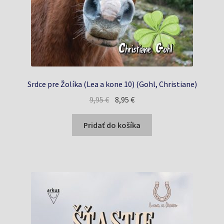
Srdce pre Žolíka (Lea a kone 10) (Gohl, Christiane)
Pôvodná
Aktuálna
9,95
€
8,95
€
cena
cena
bola:
je:
Pridať do košíka
9,95 €.
8,95 €.