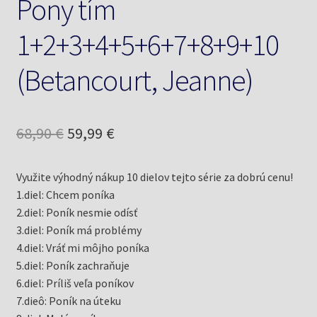
Pony tím
1+2+3+4+5+6+7+8+9+10
(Betancourt, Jeanne)
Pôvodná
Aktuálna
68,90
€
59,99
€
cena
cena
Využite výhodný nákup 10 dielov tejto série za dobrú cenu!
bola:
je:
1.diel: Chcem poníka
68,90 €.
59,99 €.
2.diel: Poník nesmie odísť
3.diel: Poník má problémy
4.diel: Vráť mi môjho poníka
5.diel: Poník zachraňuje
6.diel: Príliš veľa poníkov
7.dieô: Poník na úteku