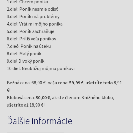
1.diel: Chcem poníka
2.diel: Poník nesmie odísť
3.diel: Poník má problémy
4.diel: Vráť mi môjho poníka
5.diel: Poník zachraňuje
6.diel: Príliš veľa poníkov
7.dieô: Poník na úteku
8.diel: Malý poník
9.diel Divoký poník
10.diel: Neubližuj môjmu poníkovi
Bežná cena: 68,90 €, naša cena:
59,99 €
,
ušetríte teda
8,91
€!
Klubová cena:
50,00 €
, ak ste členom Knižného klubu,
ušetríte až 18,90 €!
Ďalšie informácie