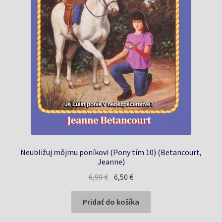
Neubližuj môjmu poníkovi (Pony tím 10) (Betancourt,
Jeanne)
Pôvodná
Aktuálna
6,99
€
6,50
€
cena
cena
bola:
je:
Pridať do košíka
6,99 €.
6,50 €.