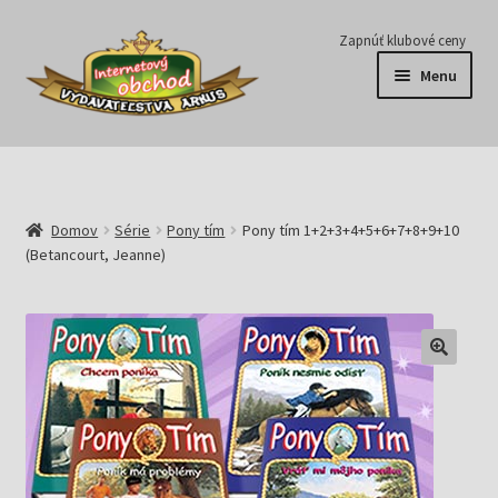
Preskočiť
Preskočiť
Zapnúť klubové ceny
na
na
Menu
navigáciu
obsah
Série
Časopisy
Domov
Série
Pony tím
Pony tím 1+2+3+4+5+6+7+8+9+10
(Betancourt, Jeanne)
E-knihy
Predplatné
Pripravujeme
Pre školy