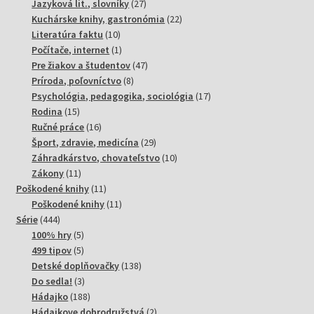
produktov
27
Jazyková lit., slovníky
27
produktov
22
Kuchárske knihy, gastronómia
22
10
produktov
Literatúra faktu
10
produktov
1
Počítače, internet
1
produkt
47
Pre žiakov a študentov
47
8
produktov
Príroda, poľovníctvo
8
produktov
17
Psychológia, pedagogika, sociológia
17
15
produktov
Rodina
15
produktov
16
Ručné práce
16
produktov
29
Šport, zdravie, medicína
29
produktov
10
Záhradkárstvo, chovateľstvo
10
11
produktov
Zákony
11
produktov
11
Poškodené knihy
11
produktov
11
Poškodené knihy
11
444
produktov
Série
444
produktov
5
100% hry
5
produktov
5
499 tipov
5
produktov
138
Detské doplňovačky
138
3
produktov
Do sedla!
3
produkty
188
Hádajko
188
produktov
2
Hádajkove dobrodružstvá
2