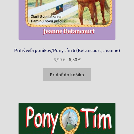
Príliš veľa poníkov/Pony tím 6 (Betancourt, Jeanne)
Pôvodná
Aktuálna
6,99
€
6,50
€
cena
cena
bola:
je:
Pridať do košíka
6,99 €.
6,50 €.