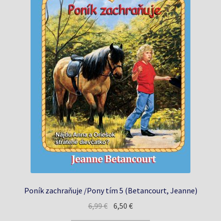
Poník zachraňuje /Pony tím 5 (Betancourt, Jeanne)
Pôvodná
Aktuálna
6,99
€
6,50
€
cena
cena