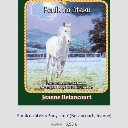
Poník na úteku/Pony tím 7 (Betancourt, Jeanne)
Pôvodná
Aktuálna
6,99
€
6,50
€