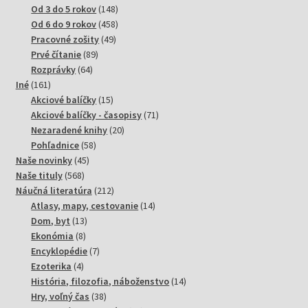
produktov
148
Od 3 do 5 rokov
148
produktov
458
Od 6 do 9 rokov
458
49
produktov
Pracovné zošity
49
89
produktov
Prvé čítanie
89
64
produktov
Rozprávky
64
161
produktov
Iné
161
produktov
15
Akciové balíčky
15
produktov
71
Akciové balíčky - časopisy
71
20
produktov
Nezaradené knihy
20
58
produktov
Pohľadnice
58
45
produktov
Naše novinky
45
568
produktov
Naše tituly
568
produktov
212
Náučná literatúra
212
produktov
14
Atlasy, mapy, cestovanie
14
13
produktov
Dom, byt
13
8
produktov
Ekonómia
8
produktov
7
Encyklopédie
7
4
produktov
Ezoterika
4
produkty
14
História, filozofia, náboženstvo
14
38
produktov
Hry, voľný čas
38