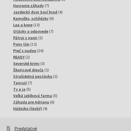
7
produkty
Havranie záhady
7
produktov
4
Jazdecký dvor Soví hrad
4
6
produkty
Kamošky, schôdzky
6
13
produktov
Lea a kone
13
produktov
7
Otázky a odpovede
7
2
produktov
Pátraj s nami
2
12
produkty
Pony tím
12
produktov
16
Preč s nudou
16
2
produktov
READY
2
produkty
3
Severské krimi
3
produkty
2
Škoricové dievča
2
produkty
2
Strašidelná pestúnka
2
7
produkty
Tancuj!
7
5
produktov
Ty a ja
5
produktov
5
Veľká jablková farma
5
6
produktov
Záhada pre Adrianu
6
4
produktov
Hádajko (český)
4
produkty
Predplatné