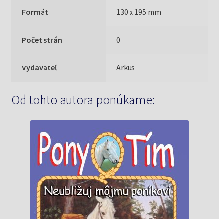
Formát
130 x 195 mm
Počet strán
0
Vydavateľ
Arkus
Od tohto autora ponúkame: