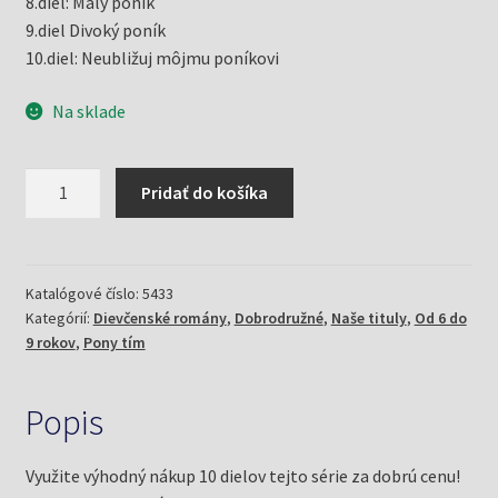
8.diel: Malý poník
9.diel Divoký poník
10.diel: Neubližuj môjmu poníkovi
Na sklade
množstvo
Pridať do košíka
Pony
tím
1+2+3+4+5+6+7+8+9+10
(Betancourt,
Katalógové číslo:
5433
Kategórií:
Dievčenské romány
,
Dobrodružné
,
Naše tituly
,
Od 6 do
Jeanne)
9 rokov
,
Pony tím
Popis
Využite výhodný nákup 10 dielov tejto série za dobrú cenu!