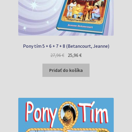
Pony tím 5 + 6 + 7 + 8 (Betancourt, Jeanne)
Pôvodná
Aktuálna
27,96
€
25,96
€
cena
cena
bola:
je:
Pridať do košíka
27,96 €.
25,96 €.