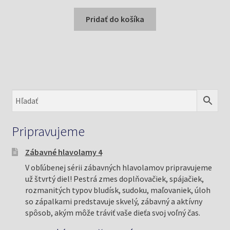
cena
cena
bola:
je:
Pridať do košíka
6,99 €.
6,50 €.
Pripravujeme
Zábavné hlavolamy 4
V obľúbenej sérii zábavných hlavolamov pripravujeme
už štvrtý diel! Pestrá zmes doplňovačiek, spájačiek,
rozmanitých typov bludísk, sudoku, maľovaniek, úloh
so zápalkami predstavuje skvelý, zábavný a aktívny
spôsob, akým môže tráviť vaše dieťa svoj voľný čas.