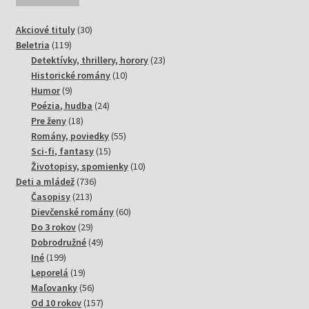
30
Akciové tituly
30
119
produktov
Beletria
119
produktov
23
Detektívky, thrillery, horory
23
10
produktov
Historické romány
10
9
produktov
Humor
9
produktov
24
Poézia, hudba
24
18
produktov
Pre ženy
18
produktov
55
Romány, poviedky
55
15
produktov
Sci-fi, fantasy
15
produktov
10
Životopisy, spomienky
10
736
produktov
Deti a mládež
736
213
produktov
Časopisy
213
produktov
60
Dievčenské romány
60
29
produktov
Do 3 rokov
29
produktov
49
Dobrodružné
49
199
produktov
Iné
199
produktov
19
Leporelá
19
produktov
56
Maľovanky
56
produktov
157
Od 10 rokov
157