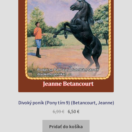
Divoký poník (Pony tím 9) (Betancourt, Jeanne)
Pôvodná
Aktuálna
6,99
€
6,50
€
cena
cena
bola:
je:
Pridať do košíka