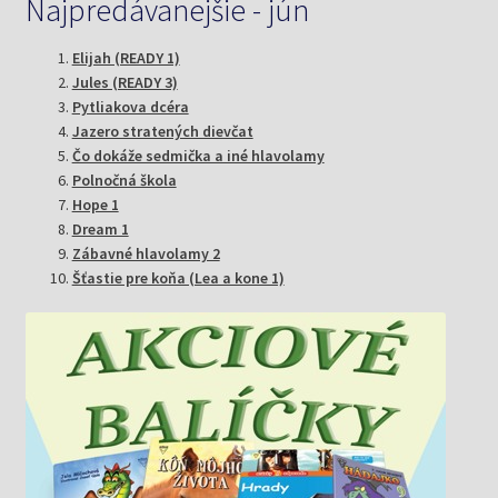
Najpredávanejšie - jún
Elijah (READY 1)
Jules (READY 3)
Pytliakova dcéra
Jazero stratených dievčat
Čo dokáže sedmička a iné hlavolamy
Polnočná škola
Hope 1
Dream 1
Zábavné hlavolamy 2
Šťastie pre koňa (Lea a kone 1)