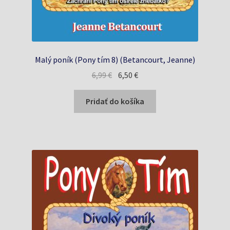
Malý poník (Pony tím 8) (Betancourt, Jeanne)
Pôvodná
Aktuálna
6,99
€
6,50
€
cena
cena
bola:
je:
Pridať do košíka
6,99 €.
6,50 €.