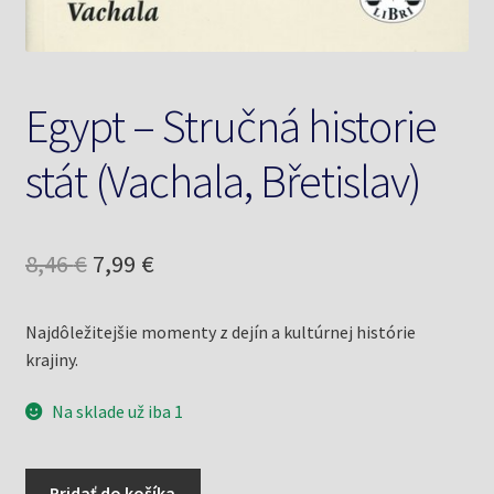
Egypt – Stručná historie
stát (Vachala, Břetislav)
Pôvodná
Aktuálna
8,46
€
7,99
€
cena
cena
Najdôležitejšie momenty z dejín a kultúrnej histórie
bola:
je:
krajiny.
8,46 €.
7,99 €.
Na sklade už iba 1
množstvo
Pridať do košíka