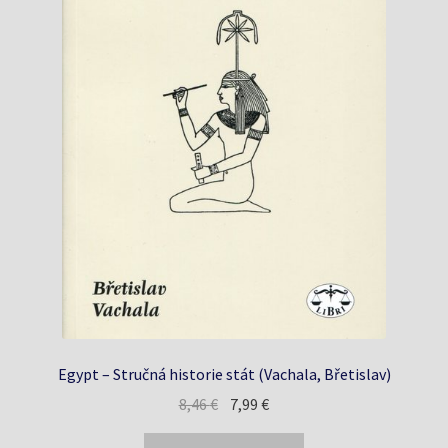
Egypt – Stručná historie stát (Vachala, Břetislav)
Pôvodná
Aktuálna
8,46
€
7,99
€
cena
cena