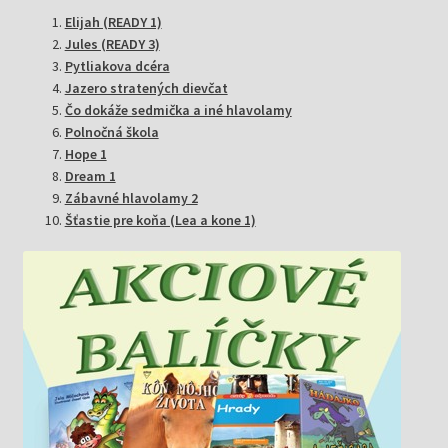
Elijah (READY 1)
Jules (READY 3)
Pytliakova dcéra
Jazero stratených dievčat
Čo dokáže sedmička a iné hlavolamy
Polnočná škola
Hope 1
Dream 1
Zábavné hlavolamy 2
Šťastie pre koňa (Lea a kone 1)