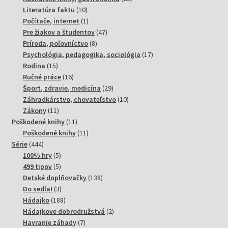
10
produktov
Literatúra faktu
10
produktov
1
Počítače, internet
1
produkt
47
Pre žiakov a študentov
47
8
produktov
Príroda, poľovníctvo
8
produktov
17
Psychológia, pedagogika, sociológia
17
15
produktov
Rodina
15
produktov
16
Ručné práce
16
produktov
29
Šport, zdravie, medicína
29
produktov
10
Záhradkárstvo, chovateľstvo
10
11
produktov
Zákony
11
produktov
11
Poškodené knihy
11
produktov
11
Poškodené knihy
11
444
produktov
Série
444
produktov
5
100% hry
5
produktov
5
499 tipov
5
produktov
138
Detské doplňovačky
138
3
produktov
Do sedla!
3
produkty
188
Hádajko
188
produktov
2
Hádajkove dobrodružstvá
2
7
produkty
Havranie záhady
7