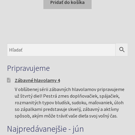
bola:
je:
Pridať do košíka
8,46 €.
7,99 €.
Pripravujeme
Zábavné hlavolamy 4
V obľúbenej sérii zábavných hlavolamov pripravujeme
už štvrtý diel! Pestrá zmes doplňovačiek, spájačiek,
rozmanitých typov bludísk, sudoku, maľovaniek, úloh
so zápalkami predstavuje skvelý, zábavný a aktívny
spôsob, akým môže tráviť vaše dieťa svoj voľný čas.
Najpredávanejšie - jún