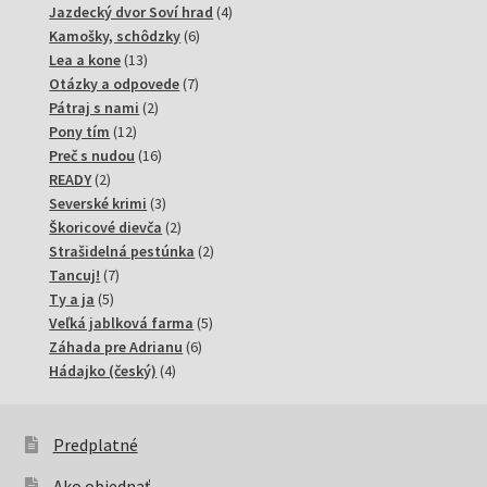
produktov
4
Jazdecký dvor Soví hrad
4
6
produkty
Kamošky, schôdzky
6
13
produktov
Lea a kone
13
produktov
7
Otázky a odpovede
7
2
produktov
Pátraj s nami
2
12
produkty
Pony tím
12
produktov
16
Preč s nudou
16
2
produktov
READY
2
produkty
3
Severské krimi
3
produkty
2
Škoricové dievča
2
produkty
2
Strašidelná pestúnka
2
7
produkty
Tancuj!
7
5
produktov
Ty a ja
5
produktov
5
Veľká jablková farma
5
6
produktov
Záhada pre Adrianu
6
4
produktov
Hádajko (český)
4
produkty
Predplatné
Ako objednať