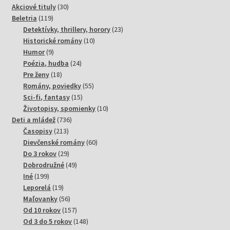
30
Akciové tituly
30
119
produktov
Beletria
119
produktov
23
Detektívky, thrillery, horory
23
10
produktov
Historické romány
10
9
produktov
Humor
9
produktov
24
Poézia, hudba
24
18
produktov
Pre ženy
18
produktov
55
Romány, poviedky
55
15
produktov
Sci-fi, fantasy
15
produktov
10
Životopisy, spomienky
10
736
produktov
Deti a mládež
736
213
produktov
Časopisy
213
produktov
60
Dievčenské romány
60
29
produktov
Do 3 rokov
29
produktov
49
Dobrodružné
49
199
produktov
Iné
199
produktov
19
Leporelá
19
produktov
56
Maľovanky
56
produktov
157
Od 10 rokov
157
produktov
148
Od 3 do 5 rokov
148