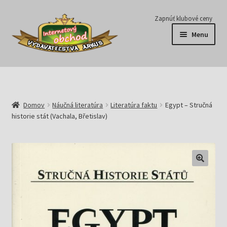
Preskočiť
Preskočiť
Zapnúť klubové ceny
na
na
Menu
navigáciu
obsah
Série
Časopisy
Domov
Náučná literatúra
Literatúra faktu
Egypt – Stručná
historie stát (Vachala, Břetislav)
E-knihy
Predplatné
Pripravujeme
Pre školy