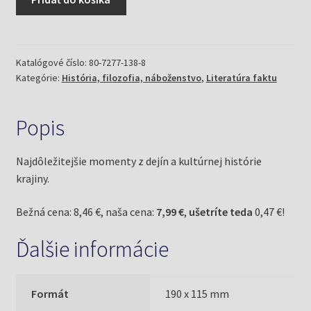
Egypt
-
Stručná
historie
Katalógové číslo:
80-7277-138-8
Kategórie:
História, filozofia, náboženstvo
,
Literatúra faktu
stát
(Vachala,
Břetislav)
Popis
Najdôležitejšie momenty z dejín a kultúrnej histórie
krajiny.
Bežná cena: 8,46 €, naša cena:
7,99 €
,
ušetríte teda
0,47 €!
Ďalšie informácie
Formát
190 x 115 mm