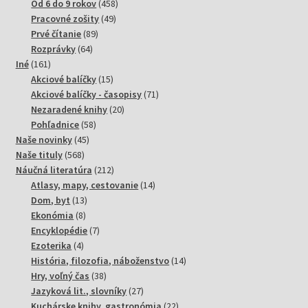
produktov
458
Od 6 do 9 rokov
458
49
produktov
Pracovné zošity
49
89
produktov
Prvé čítanie
89
64
produktov
Rozprávky
64
161
produktov
Iné
161
produktov
15
Akciové balíčky
15
produktov
71
Akciové balíčky - časopisy
71
20
produktov
Nezaradené knihy
20
58
produktov
Pohľadnice
58
45
produktov
Naše novinky
45
568
produktov
Naše tituly
568
produktov
212
Náučná literatúra
212
produktov
14
Atlasy, mapy, cestovanie
14
13
produktov
Dom, byt
13
8
produktov
Ekonómia
8
produktov
7
Encyklopédie
7
4
produktov
Ezoterika
4
produkty
14
História, filozofia, náboženstvo
14
38
produktov
Hry, voľný čas
38
produktov
27
Jazyková lit., slovníky
27
produktov
22
Kuchárske knihy, gastronómia
22