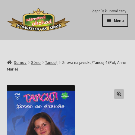
Preskočiť
Preskočiť
Zapnúť klubové ceny
na
na
Menu
navigáciu
obsah
Série
Časopisy
Domov
Série
Tancuj!
Znova na javisku/Tancuj 4 (Pol, Anne-
Marie)
E-knihy
Predplatné
Pripravujeme
Pre školy