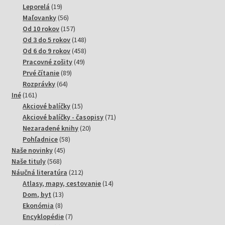
produktov
19
Leporelá
19
produktov
56
Maľovanky
56
produktov
157
Od 10 rokov
157
produktov
148
Od 3 do 5 rokov
148
produktov
458
Od 6 do 9 rokov
458
49
produktov
Pracovné zošity
49
89
produktov
Prvé čítanie
89
64
produktov
Rozprávky
64
161
produktov
Iné
161
produktov
15
Akciové balíčky
15
produktov
71
Akciové balíčky - časopisy
71
20
produktov
Nezaradené knihy
20
58
produktov
Pohľadnice
58
45
produktov
Naše novinky
45
568
produktov
Naše tituly
568
produktov
212
Náučná literatúra
212
produktov
14
Atlasy, mapy, cestovanie
14
13
produktov
Dom, byt
13
8
produktov
Ekonómia
8
produktov
7
Encyklopédie
7