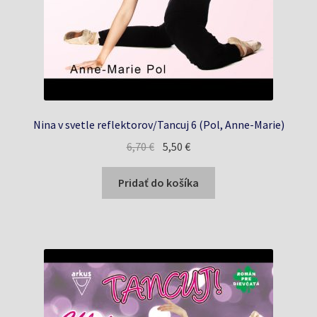
Nina v svetle reflektorov/Tancuj 6 (Pol, Anne-Marie)
Pôvodná
Aktuálna
6,70
€
5,50
€
cena
cena
bola:
je:
Pridať do košíka
6,70 €.
5,50 €.