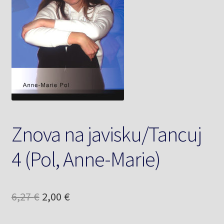
Knižný klub
Kontakt
Znova na javisku/Tancuj
4 (Pol, Anne-Marie)
Pôvodná
Aktuálna
6,27
€
2,00
€
cena
cena