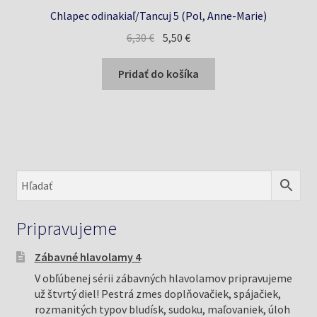
Chlapec odinakiaľ/Tancuj 5 (Pol, Anne-Marie)
Pôvodná
Aktuálna
6,30
€
5,50
€
cena
cena
bola:
je:
Pridať do košíka
6,30 €.
5,50 €.
Pripravujeme
Zábavné hlavolamy 4
V obľúbenej sérii zábavných hlavolamov pripravujeme
už štvrtý diel! Pestrá zmes doplňovačiek, spájačiek,
rozmanitých typov bludísk, sudoku, maľovaniek, úloh