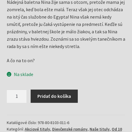
Nádejná baletna Nina žije sama s otcom, pretože mama jej
bola:
je:
zomrela, keď bola ešte malá. Teraz však jej otec odchádza
6,27 €.
2,00 €.
na istý čas služobne do Egypta! Nina však nemá kedy
smútiť, pretože ju čaká vystúpenie na predmestí. Keďže sú
prázdniny, v baletnej škole je málo žiakov, a tak sa Nina
zrazu stáva hviezdou. Zoznámi sa so skvelým tanečníkom a
rada by sa s ním ešte niekedy stretla.
A čo na to on?
Na sklade
množstvo
Pridať do košíka
Znova
na
javisku/Tancuj
4
Katalógové číslo:
978-80-8103-011-6
Kategórií:
Akciové tituly
,
Dievčenské romány
,
Naše tituly
,
Od 10
(Pol,