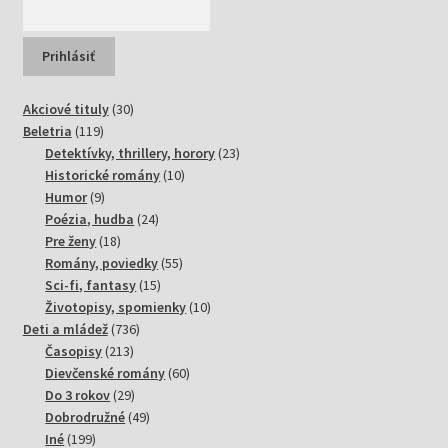
30
Akciové tituly
30
119
produktov
Beletria
119
produktov
23
Detektívky, thrillery, horory
23
10
produktov
Historické romány
10
9
produktov
Humor
9
produktov
24
Poézia, hudba
24
18
produktov
Pre ženy
18
produktov
55
Romány, poviedky
55
15
produktov
Sci-fi, fantasy
15
produktov
10
Životopisy, spomienky
10
736
produktov
Deti a mládež
736
213
produktov
Časopisy
213
produktov
60
Dievčenské romány
60
29
produktov
Do 3 rokov
29
produktov
49
Dobrodružné
49
199
produktov
Iné
199