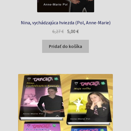
Nina, vychádzajúca hviezda (Pol, Anne-Marie)
Pôvodná
Aktuálna
6,27
€
5,00
€
cena
cena
bola:
je:
Pridať do košíka
6,27 €.
5,00 €.