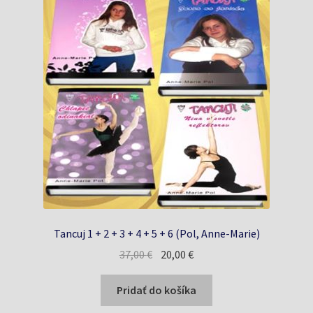
Tancuj 1 + 2 + 3 + 4 + 5 + 6 (Pol, Anne-Marie)
Pôvodná
Aktuálna
37,00
€
20,00
€
cena
cena
bola:
je:
Pridať do košíka
37,00 €.
20,00 €.