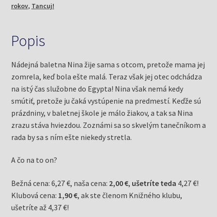
rokov
,
Tancuj!
Anne-
Marie)
Popis
Nádejná baletna Nina žije sama s otcom, pretože mama jej
zomrela, keď bola ešte malá. Teraz však jej otec odchádza
na istý čas služobne do Egypta! Nina však nemá kedy
smútiť, pretože ju čaká vystúpenie na predmestí. Keďže sú
prázdniny, v baletnej škole je málo žiakov, a tak sa Nina
zrazu stáva hviezdou. Zoznámi sa so skvelým tanečníkom a
rada by sa s ním ešte niekedy stretla.
A čo na to on?
Bežná cena: 6,27 €, naša cena:
2,00 €
,
ušetríte teda
4,27 €!
Klubová cena:
1,90 €
, ak ste členom Knižného klubu,
ušetríte až 4,37 €!