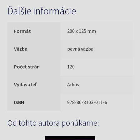
Ďalšie informácie
Formát
200 x 125 mm
Väzba
pevná väzba
Počet strán
120
Vydavateľ
Arkus
ISBN
978-80-8103-011-6
Od tohto autora ponúkame: