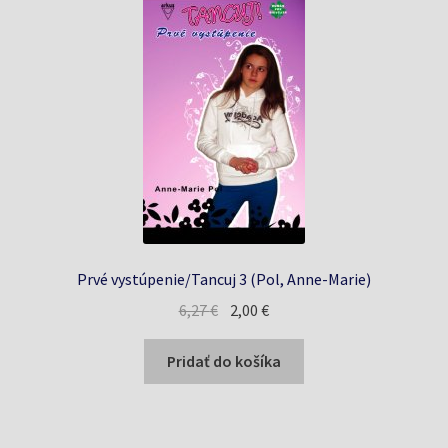
Prvé vystúpenie/Tancuj 3 (Pol, Anne-Marie)
Pôvodná
Aktuálna
6,27
€
2,00
€
cena
cena
bola:
je:
Pridať do košíka
6,27 €.
2,00 €.