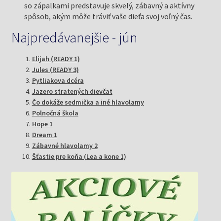
so zápalkami predstavuje skvelý, zábavný a aktívny
spôsob, akým môže tráviť vaše dieťa svoj voľný čas.
Najpredávanejšie - jún
Elijah (READY 1)
Jules (READY 3)
Pytliakova dcéra
Jazero stratených dievčat
Čo dokáže sedmička a iné hlavolamy
Polnočná škola
Hope 1
Dream 1
Zábavné hlavolamy 2
Šťastie pre koňa (Lea a kone 1)