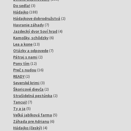
3
produktov
Do sedla!
3
produkty
188
Hádajko
188
produktov
2
Hádajkove dobrodružstvá
2
7
produkty
Havranie záhady
7
produktov
4
Jazdecký dvor Soví hrad
4
6
produkty
Kamošky, schôdzky
6
13
produktov
Lea a kone
13
produktov
7
Otázky a odpovede
7
2
produktov
Pátraj s nami
2
12
produkty
Pony tím
12
produktov
16
Preč s nudou
16
2
produktov
READY
2
produkty
3
Severské krimi
3
produkty
2
Škoricové dievča
2
produkty
2
Strašidelná pestúnka
2
7
produkty
Tancuj!
7
5
produktov
Ty a ja
5
produktov
5
Veľká jablková farma
5
6
produktov
Záhada pre Adrianu
6
4
produktov
Hádajko (český)
4