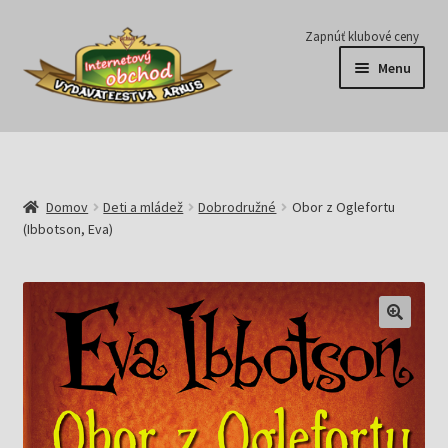
Preskočiť
Preskočiť
Zapnúť klubové ceny
na
na
Menu
navigáciu
obsah
Série
Časopisy
Domov
Deti a mládež
Dobrodružné
Obor z Oglefortu
(Ibbotson, Eva)
E-knihy
Predplatné
Pripravujeme
Pre školy