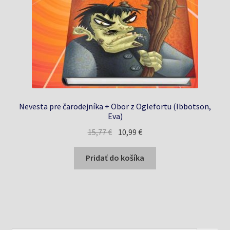
Nevesta pre čarodejníka + Obor z Oglefortu (Ibbotson,
Eva)
Pôvodná
Aktuálna
15,77
€
10,99
€
cena
cena
bola:
je:
Pridať do košíka
15,77 €.
10,99 €.