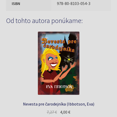
ISBN
978-80-8103-054-3
Od tohto autora ponúkame:
Nevesta pre čarodejníka (Ibbotson, Eva)
Pôvodná
Aktuálna
7,27
€
4,00
€