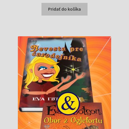
cena
cena
bola:
je:
Pridať do košíka
7,27 €.
4,00 €.