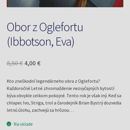
Obor z Oglefortu
(Ibbotson, Eva)
Pôvodná
Aktuálna
8,50
€
4,00
€
cena
cena
Kto zneškodní legendárneho obra z Oglefortu?
bola:
je:
Každoročné Letné zhromaždenie nezvyčajných bytostí
8,50 €.
4,00 €.
býva obvykle celkom pokojné. Tento rok je však iný. Keď sa
chlapec Ivo, Striga, trol a čarodejník Brian Bystrý dozvedia
letnú úlohu, zachvejú sa hrôzou…
Na sklade