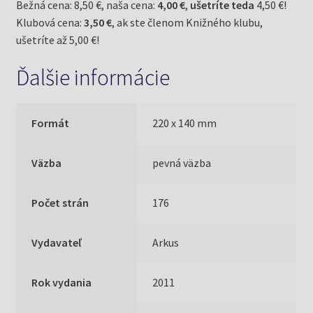
Bežná cena: 8,50 €, naša cena:
4,00 €
,
ušetríte teda
4,50 €!
Klubová cena:
3,50 €
, ak ste členom Knižného klubu,
ušetríte až 5,00 €!
Ďalšie informácie
Formát
220 x 140 mm
Väzba
pevná väzba
Počet strán
176
Vydavateľ
Arkus
Rok vydania
2011