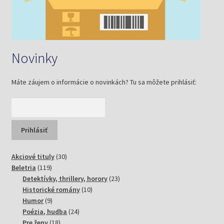
Novinky
Máte záujem o informácie o novinkách? Tu sa môžete prihlásiť:
30
Akciové tituly
30
119
produktov
Beletria
119
produktov
23
Detektívky, thrillery, horory
23
10
produktov
Historické romány
10
9
produktov
Humor
9
produktov
24
Poézia, hudba
24
18
produktov
Pre ženy
18