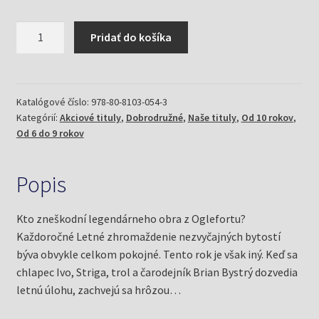
množstvo
Pridať do košíka
Obor
z
Oglefortu
(Ibbotson,
Katalógové číslo:
978-80-8103-054-3
Kategórií:
Akciové tituly
,
Dobrodružné
,
Naše tituly
,
Od 10 rokov
,
Eva)
Od 6 do 9 rokov
Popis
Kto zneškodní legendárneho obra z Oglefortu?
Každoročné Letné zhromaždenie nezvyčajných bytostí
býva obvykle celkom pokojné. Tento rok je však iný. Keď sa
chlapec Ivo, Striga, trol a čarodejník Brian Bystrý dozvedia
letnú úlohu, zachvejú sa hrôzou…