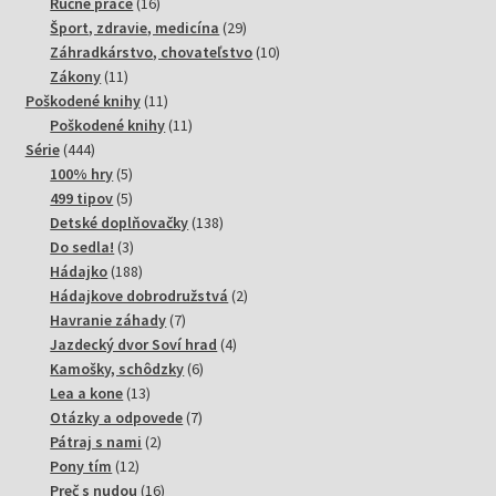
produktov
16
Ručné práce
16
produktov
29
Šport, zdravie, medicína
29
produktov
10
Záhradkárstvo, chovateľstvo
10
11
produktov
Zákony
11
produktov
11
Poškodené knihy
11
produktov
11
Poškodené knihy
11
444
produktov
Série
444
produktov
5
100% hry
5
produktov
5
499 tipov
5
produktov
138
Detské doplňovačky
138
3
produktov
Do sedla!
3
produkty
188
Hádajko
188
produktov
2
Hádajkove dobrodružstvá
2
7
produkty
Havranie záhady
7
produktov
4
Jazdecký dvor Soví hrad
4
6
produkty
Kamošky, schôdzky
6
13
produktov
Lea a kone
13
produktov
7
Otázky a odpovede
7
2
produktov
Pátraj s nami
2
12
produkty
Pony tím
12
produktov
16
Preč s nudou
16