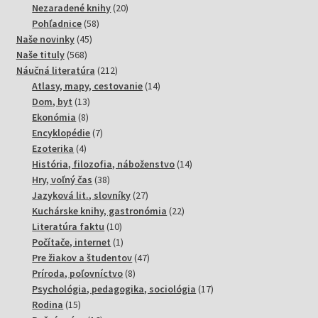
20
produktov
Nezaradené knihy
20
58
produktov
Pohľadnice
58
45
produktov
Naše novinky
45
568
produktov
Naše tituly
568
produktov
212
Náučná literatúra
212
produktov
14
Atlasy, mapy, cestovanie
14
13
produktov
Dom, byt
13
8
produktov
Ekonómia
8
produktov
7
Encyklopédie
7
4
produktov
Ezoterika
4
produkty
14
História, filozofia, náboženstvo
14
38
produktov
Hry, voľný čas
38
produktov
27
Jazyková lit., slovníky
27
produktov
22
Kuchárske knihy, gastronómia
22
10
produktov
Literatúra faktu
10
produktov
1
Počítače, internet
1
produkt
47
Pre žiakov a študentov
47
8
produktov
Príroda, poľovníctvo
8
produktov
17
Psychológia, pedagogika, sociológia
17
15
produktov
Rodina
15