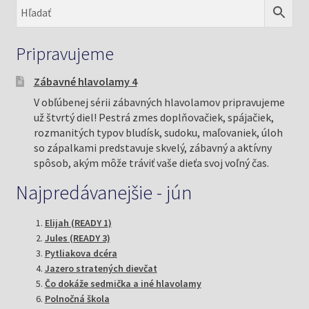
Pripravujeme
Zábavné hlavolamy 4
V obľúbenej sérii zábavných hlavolamov pripravujeme
už štvrtý diel! Pestrá zmes doplňovačiek, spájačiek,
rozmanitých typov bludísk, sudoku, maľovaniek, úloh
so zápalkami predstavuje skvelý, zábavný a aktívny
spôsob, akým môže tráviť vaše dieťa svoj voľný čas.
Najpredávanejšie - jún
Elijah (READY 1)
Jules (READY 3)
Pytliakova dcéra
Jazero stratených dievčat
Čo dokáže sedmička a iné hlavolamy
Polnočná škola