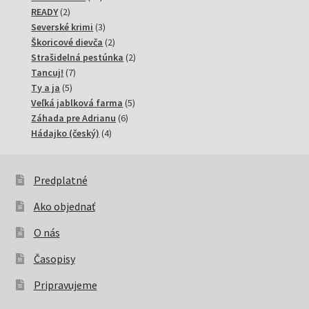
2
produktov
READY
2
produkty
3
Severské krimi
3
produkty
2
Škoricové dievča
2
produkty
2
Strašidelná pestúnka
2
7
produkty
Tancuj!
7
5
produktov
Ty a ja
5
produktov
5
Veľká jablková farma
5
6
produktov
Záhada pre Adrianu
6
4
produktov
Hádajko (český)
4
produkty
Predplatné
Ako objednať
O nás
Časopisy
Pripravujeme