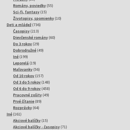
produktov
55
Romány, poviedky
55
15
produktov
Sci-fi, fantasy
15
produktov
10
Životopisy, spomienky
10
736
produktov
Deti a mládež
736
213
produktov
Časopisy
213
produktov
60
Dievčenské romány
60
29
produktov
Do 3 rokov
29
produktov
49
Dobrodružné
49
199
produktov
Iné
199
produktov
19
Leporelá
19
produktov
56
Maľovanky
56
produktov
157
Od 10 rokov
157
produktov
148
Od 3 do 5 rokov
148
produktov
458
Od 6 do 9 rokov
458
49
produktov
Pracovné zošity
49
89
produktov
Prvé čítanie
89
64
produktov
Rozprávky
64
161
produktov
Iné
161
produktov
15
Akciové balíčky
15
produktov
71
Akciové balíčky - časopisy
71