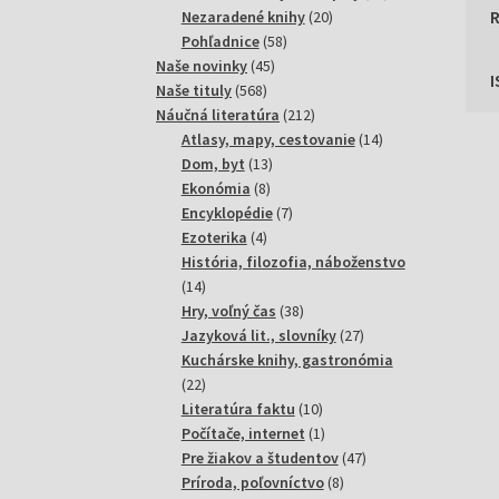
20
produktov
Nezaradené knihy
20
58
produktov
Pohľadnice
58
45
produktov
Naše novinky
45
568
produktov
Naše tituly
568
produktov
212
Náučná literatúra
212
produktov
14
Atlasy, mapy, cestovanie
14
13
produktov
Dom, byt
13
8
produktov
Ekonómia
8
produktov
7
Encyklopédie
7
4
produktov
Ezoterika
4
produkty
História, filozofia, náboženstvo
14
14
produktov
38
Hry, voľný čas
38
produktov
27
Jazyková lit., slovníky
27
produktov
Kuchárske knihy, gastronómia
22
22
produktov
10
Literatúra faktu
10
produktov
1
Počítače, internet
1
produkt
47
Pre žiakov a študentov
47
8
produktov
Príroda, poľovníctvo
8