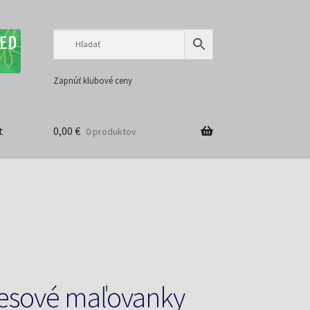
Preskočiť
Preskočiť
na
na
navigáciu
obsah
Zapnúť klubové ceny
t
0,00
€
0 produktov
resové maľovanky