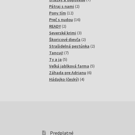
2
produktov
Pátraj s nami
2
12
produkty
Pony tím
12
produktov
16
Preč s nudou
16
2
produktov
READY
2
produkty
3
Severské krimi
3
produkty
2
Škoricové dievča
2
produkty
2
Strašidelná pestúnka
2
7
produkty
Tancuj!
7
5
produktov
Ty a ja
5
produktov
5
Veľká jablková farma
5
6
produktov
Záhada pre Adrianu
6
4
produktov
Hádajko (český)
4
produkty
Predplatné