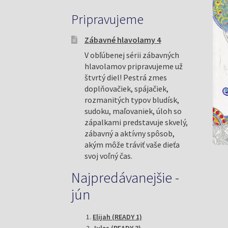
Pripravujeme
Zábavné hlavolamy 4
V obľúbenej sérii zábavných
hlavolamov pripravujeme už
štvrtý diel! Pestrá zmes
doplňovačiek, spájačiek,
rozmanitých typov bludísk,
sudoku, maľovaniek, úloh so
zápalkami predstavuje skvelý,
zábavný a aktívny spôsob,
akým môže tráviť vaše dieťa
svoj voľný čas.
Najpredávanejšie -
jún
Elijah (READY 1)
Jules (READY 3)