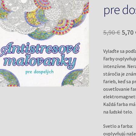
pre do
Pôv
5,90
€
5,70
cena
Vylaďte sa podľa
bola:
Farby ovplyvňuj
5,90 
intenzívne. Ner
stáročia je zná
farieb, keď sa p
osvetľovanie far
elektromagneti
Každá farba má 
na ľudské telo.
Svetlo a farba:
ovplyvňujú naše 