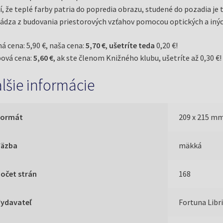
í, že teplé farby patria do popredia obrazu, studené do pozadia je
ádza z budovania priestorových vzťahov pomocou optických a iných
á cena: 5,90 €, naša cena:
5,70 €
,
ušetríte teda
0,20 €!
ová cena:
5,60 €
, ak ste členom Knižného klubu, ušetríte až 0,30 €!
lšie informácie
Formát
209 x 215 m
Väzba
mäkká
očet strán
168
Vydavateľ
Fortuna Libr