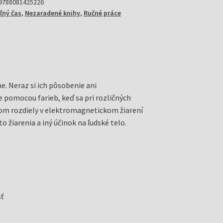
9788081425226
oľný čas
,
Nezaradené knihy
,
Ručné práce
e. Neraz si ich pôsobenie ani
e pomocou farieb, keď sa pri rozličných
 tom rozdiely v elektromagnetickom žiarení
žiarenia a iný účinok na ľudské telo.
ť