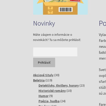
Po
Novinky
Vyla
Máte záujem o informácie o
novinkách? Tu sa môžete prihlásiť:
Farb
neuv
ľuds
mera
Svet
30
Akciové tituly
30
ovpl
119
produktov
Beletria
119
sfar
produktov
23
Detektívky, thrillery, horory
23
slúž
10
produktov
Historické romány
10
sú z
9
produktov
Humor
9
produktov
24
Poézia, hudba
24
Fare