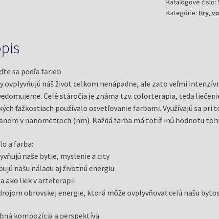
dospelých
Katalógové číslo:
Kategórie:
Hry, v
pis
ďte sa podľa farieb
y ovplyvňujú náš život celkom nenápadne, ale zato veľmi intenzívn
edomujeme. Celé stáročia je známa tzv. colorterapia, teda liečeni
kých ťažkostiach používalo osvetľovanie farbami. Využívajú sa pri
nom v nanometroch (nm). Každá farba má totiž inú hodnotu tohto 
lo a farba:
yvňujú naše bytie, myslenie a city
bujú našu náladu aj životnú energiu
ia ako liek v arteterapii
drojom obrovskej energie, ktorá môže ovplyvňovať celú našu bytos
bná kompozícia a perspektíva