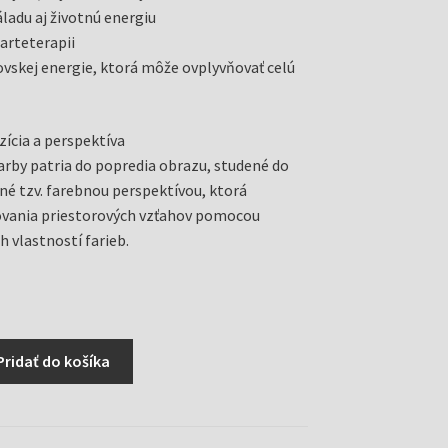
ladu aj životnú energiu
 arteterapii
vskej energie, ktorá môže ovplyvňovať celú
ícia a perspektíva
farby patria do popredia obrazu, studené do
ané tzv. farebnou perspektívou, ktorá
ovania priestorových vzťahov pomocou
h vlastností farieb.
Pridať do košíka