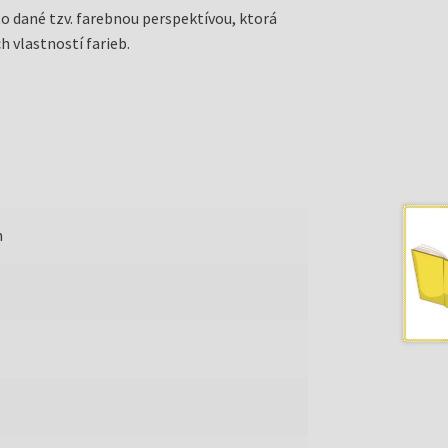
 to dané tzv. farebnou perspektívou, ktorá
 vlastností farieb.
m
i