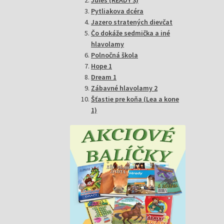
Pytliakova dcéra
Jazero stratených dievčat
Čo dokáže sedmička a iné
hlavolamy
Polnočná škola
Hope 1
Dream 1
Zábavné hlavolamy 2
Šťastie pre koňa (Lea a kone
1)