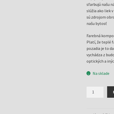
sfarbujú našu ná
slúžia ako liek v
sú zdrojom obro
našu bytosť
Farebná kompoz
Platí, že teplé 
pozadia je to d
vychádza z bud
optických a inýc
Na sklade
množstvo
Antistresové
maľovanky
pre