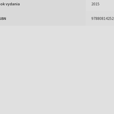
Rok vydania
2015
ISBN
97880814252