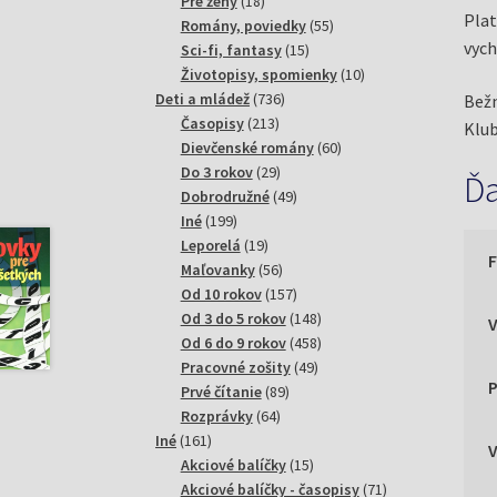
18
produktov
Pre ženy
18
Plat
produktov
55
Romány, poviedky
55
vych
15
produktov
Sci-fi, fantasy
15
produktov
10
Životopisy, spomienky
10
736
produktov
Deti a mládež
736
Bežn
213
produktov
Časopisy
213
Klub
produktov
60
Dievčenské romány
60
29
produktov
Do 3 rokov
29
Ďa
produktov
49
Dobrodružné
49
199
produktov
Iné
199
produktov
19
Leporelá
19
produktov
56
Maľovanky
56
produktov
157
Od 10 rokov
157
produktov
148
Od 3 do 5 rokov
148
produktov
458
Od 6 do 9 rokov
458
49
produktov
Pracovné zošity
49
P
89
produktov
Prvé čítanie
89
64
produktov
Rozprávky
64
161
produktov
Iné
161
produktov
15
Akciové balíčky
15
produktov
71
Akciové balíčky - časopisy
71