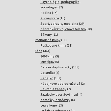
produktov
Psychológia, pedagogika,
17
sociológia
17
15
produktov
Rodina
15
produktov
16
Ručné práce
16
produktov
29
Šport, zdravie, medicína
29
produktov
10
Záhradkárstvo, chovateľstvo
10
11
produktov
Zákony
11
produktov
11
Poškodené knihy
11
produktov
11
Poškodené knihy
11
444
produktov
Série
444
produktov
5
100% hry
5
produktov
5
499 tipov
5
produktov
138
Detské doplňovačky
138
3
produktov
Do sedla!
3
produkty
188
Hádajko
188
produktov
2
Hádajkove dobrodružstvá
2
7
produkty
Havranie záhady
7
produktov
4
Jazdecký dvor Soví hrad
4
6
produkty
Kamošky, schôdzky
6
13
produktov
Lea a kone
13
produktov
7
Otázky a odpovede
7