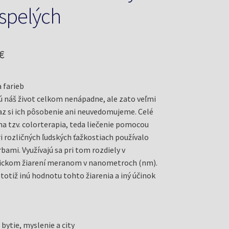
spelých
odná
Aktuálna
€
cena
 farieb
je:
ú náš život celkom nenápadne, ale zato veľmi
€.
5,70 €.
az si ich pôsobenie ani neuvedomujeme. Celé
ma tzv. colorterapia, teda liečenie pomocou
ri rozličných ľudských ťažkostiach používalo
bami. Využívajú sa pri tom rozdiely v
ckom žiarení meranom v nanometroch (nm).
totiž inú hodnotu tohto žiarenia a iný účinok
bytie, myslenie a city