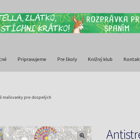
tné
Pripravujeme
Pre školy
Knižný klub
Kontak
vé maľovanky pre dospelých
Antist