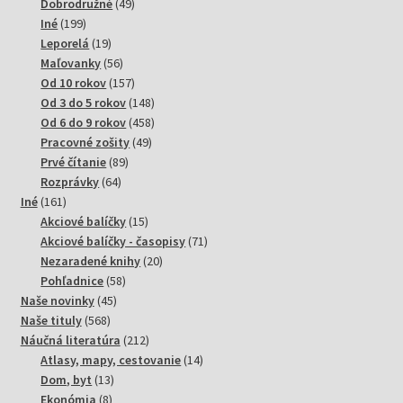
produktov
49
Dobrodružné
49
199
produktov
Iné
199
produktov
19
Leporelá
19
produktov
56
Maľovanky
56
produktov
157
Od 10 rokov
157
produktov
148
Od 3 do 5 rokov
148
produktov
458
Od 6 do 9 rokov
458
49
produktov
Pracovné zošity
49
89
produktov
Prvé čítanie
89
64
produktov
Rozprávky
64
161
produktov
Iné
161
produktov
15
Akciové balíčky
15
produktov
71
Akciové balíčky - časopisy
71
20
produktov
Nezaradené knihy
20
58
produktov
Pohľadnice
58
45
produktov
Naše novinky
45
568
produktov
Naše tituly
568
produktov
212
Náučná literatúra
212
produktov
14
Atlasy, mapy, cestovanie
14
13
produktov
Dom, byt
13
8
produktov
Ekonómia
8