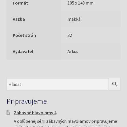
Formát
105 x 148 mm
Väzba
mäkká
Počet strán
32
Vydavateľ
Arkus
Pripravujeme
Zábavné hlavolamy 4
V obľúbenej sérii zábavných hlavolamov pripravujeme