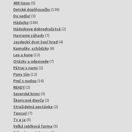
produktov
5
499 tipov
5
produktov
138
Detské doplňovačky
138
3
produktov
Do sedla!
3
produkty
188
Hádajko
188
produktov
2
Hádajkove dobrodružstvá
2
7
produkty
Havranie záhady
7
produktov
4
Jazdecký dvor Soví hrad
4
6
produkty
Kamošky, schôdzky
6
13
produktov
Lea a kone
13
produktov
7
Otázky a odpovede
7
2
produktov
Pátraj s nami
2
12
produkty
Pony tím
12
produktov
16
Preč s nudou
16
2
produktov
READY
2
produkty
3
Severské krimi
3
produkty
2
Škoricové dievča
2
produkty
2
Strašidelná pestúnka
2
7
produkty
Tancuj!
7
5
produktov
Ty a ja
5
produktov
5
Veľká jablková farma
5