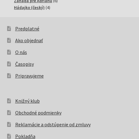
6
produktov
Záhada pre Adrianu
6
4
produktov
Hádajko (český)
4
produkty
Predplatné
Ako objednať
O nás
Časopisy
Pripravujeme
Knižný klub
Obchodné podmienky
Reklamácie a odstúpenie od zmluvy
Pokladňa