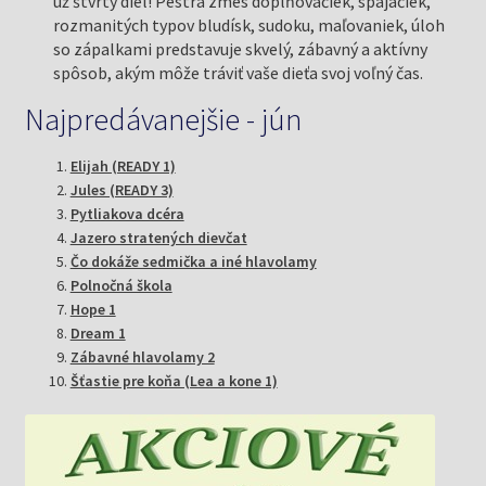
už štvrtý diel! Pestrá zmes doplňovačiek, spájačiek,
rozmanitých typov bludísk, sudoku, maľovaniek, úloh
so zápalkami predstavuje skvelý, zábavný a aktívny
spôsob, akým môže tráviť vaše dieťa svoj voľný čas.
Najpredávanejšie - jún
Elijah (READY 1)
Jules (READY 3)
Pytliakova dcéra
Jazero stratených dievčat
Čo dokáže sedmička a iné hlavolamy
Polnočná škola
Hope 1
Dream 1
Zábavné hlavolamy 2
Šťastie pre koňa (Lea a kone 1)