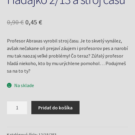
Pôvodná
Aktuálna
0,90
€
0,45
€
cena
cena
Profesor Abraxas vyrobil stroj času. Je to skvelý vynález,
bola:
je:
avšak nečakane oň prejaví záujem i profesorov pes a narobí
0,90 €.
0,45 €.
mu tak naozaj veľké problémy! Čo teraz? Zúfalý profesor
hľadá niekoho, kto by mu urýchlene pomohol… Podujmeš
sa na to ty?
Na sklade
množstvo
Pridať do košíka
Hádajko
2/13
a
stroj
Katalógové číslo:
12/18/283