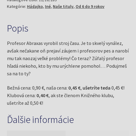
Kategórie:
Hádajko
,
Iné
,
Naše tituly
,
Od 6 do 9 rokov
času
Popis
Profesor Abraxas vyrobil stroj času. Je to skvelý vynález,
avšak nečakane oň prejaví záujem i profesorov pes a narobí
mu tak naozaj veľké problémy! Čo teraz? Zúfalý profesor
hľadá niekoho, kto by mu urýchlene pomohol… Podujmeš
sa na to ty?
Bežná cena: 0,90 €, naša cena:
0,45 €
,
ušetríte teda
0,45 €!
Klubová cena:
0,40 €
, ak ste členom Knižného klubu,
ušetríte až 0,50 €!
Ďalšie informácie