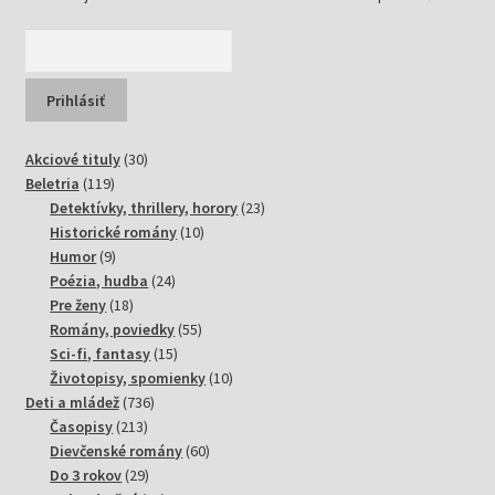
30
Akciové tituly
30
119
produktov
Beletria
119
produktov
23
Detektívky, thrillery, horory
23
10
produktov
Historické romány
10
9
produktov
Humor
9
produktov
24
Poézia, hudba
24
18
produktov
Pre ženy
18
produktov
55
Romány, poviedky
55
15
produktov
Sci-fi, fantasy
15
produktov
10
Životopisy, spomienky
10
736
produktov
Deti a mládež
736
213
produktov
Časopisy
213
produktov
60
Dievčenské romány
60
29
produktov
Do 3 rokov
29