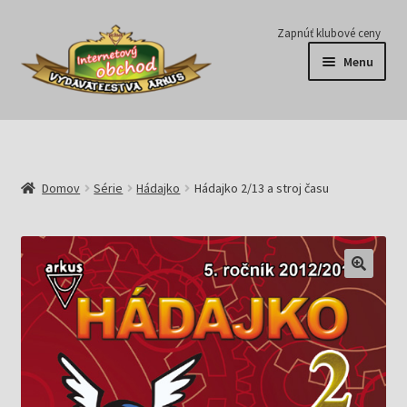
Preskočiť
Preskočiť
Zapnúť klubové ceny
na
na
Menu
navigáciu
obsah
Série
Časopisy
Domov
Série
Hádajko
Hádajko 2/13 a stroj času
E-knihy
Predplatné
Pripravujeme
Pre školy