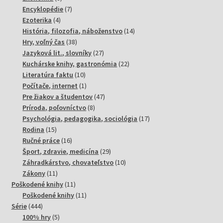
produktov
7
Encyklopédie
7
4
produktov
Ezoterika
4
produkty
14
História, filozofia, náboženstvo
14
38
produktov
Hry, voľný čas
38
produktov
27
Jazyková lit., slovníky
27
produktov
22
Kuchárske knihy, gastronómia
22
10
produktov
Literatúra faktu
10
produktov
1
Počítače, internet
1
produkt
47
Pre žiakov a študentov
47
8
produktov
Príroda, poľovníctvo
8
produktov
17
Psychológia, pedagogika, sociológia
17
15
produktov
Rodina
15
produktov
16
Ručné práce
16
produktov
29
Šport, zdravie, medicína
29
produktov
10
Záhradkárstvo, chovateľstvo
10
11
produktov
Zákony
11
produktov
11
Poškodené knihy
11
produktov
11
Poškodené knihy
11
444
produktov
Série
444
produktov
5
100% hry
5